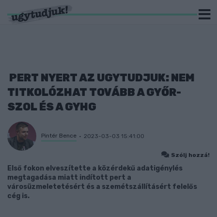
PERT NYERT AZ UGYTUDJUK: NEM
TITKOLÓZHAT TOVÁBB A GYŐR-
SZOL ÉS A GYHG
Pintér Bence
2023-03-03 15:41:00
Szólj hozzá!
Első fokon elveszítette a közérdekű adatigénylés
megtagadása miatt indított pert a
városüzmeletetésért és a szemétszállításért felelős
cég is.