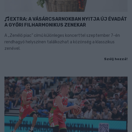
EXTRA: A VÁSÁRCSARNOKBAN NYITJA ÚJ ÉVADÁT
A GYŐRI FILHARMONIKUS ZENEKAR
A „Zenélő piac” című különleges koncerttel szeptember 7-én
rendhagyó helyszínen találkozhat a közönség a klasszikus
zenével.
Szólj hozzá!