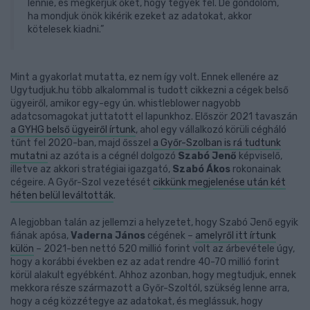
lennie, és megkérjük őket, hogy tegyék fel. De gondolom,
ha mondjuk önök kikérik ezeket az adatokat, akkor
kötelesek kiadni.”
Mint a gyakorlat mutatta, ez nem így volt. Ennek ellenére az
Ugytudjuk.hu több alkalommal is tudott cikkezni a cégek belső
ügyeiről, amikor egy-egy ún. whistleblower nagyobb
adatcsomagokat juttatott el lapunkhoz. Először 2021 tavaszán
a GYHG belső ügyeiről írtunk
, ahol egy vállalkozó körüli cégháló
tűnt fel 2020-ban, majd ősszel
a Győr-Szolban is rá tudtunk
mutatni
az azóta is a cégnél dolgozó
Szabó Jenő
képviselő,
illetve az akkori stratégiai igazgató,
Szabó Ákos
rokonainak
cégeire. A Győr-Szol vezetését
cikkünk megjelenése után két
héten belül leváltották
.
A legjobban talán az jellemzi a helyzetet, hogy Szabó Jenő egyik
fiának apósa,
Vaderna János
cégének –
amelyről itt írtunk
külön
– 2021-ben nettó 520 millió forint volt az árbevétele úgy,
hogy a korábbi években ez az adat rendre 40-70 millió forint
körül alakult egyébként. Ahhoz azonban, hogy megtudjuk, ennek
mekkora része származott a Győr-Szoltól, szükség lenne arra,
hogy a cég közzétegye az adatokat, és meglássuk, hogy