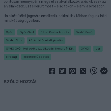
pontosan mennyi pénz megy el az alvállalkozókra, és kik ezek az
alvállalkozók. Ezt sikerült most – első fokon – elérni a bíróságon.
Ha a két ítélet jogerőre emelkedik, sokkal tisztábban fogunk látni
mindkét cég ügyeiben.
Győr
Győr-Szol
Dézsi Csaba András
Szabó Jenő
Szabó Ákos
közérdekű adatigénylés
GYHG Győri Hulladékgazdálkodási Nonprofit Kft.
GYHG
per
bíróság
közérdekű adatok
SZÓLJ HOZZÁ!