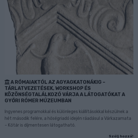
A RÓMAIAKTÓL AZ AGYAGKATONÁKIG –
TÁRLATVEZETÉSEK, WORKSHOP ÉS
KÖZÖNSÉGTALÁLKOZÓ VÁRJA A LÁTOGATÓKAT A
GYŐRI RÓMER MÚZEUMBAN
Ingyenes programokkal és különleges kiállításokkal készülnek a
hét második felére, a hőségriadó idején ráadásul a Várkazamata
– Kőtár is díjmentesen látogatható.
Szólj hozzá!