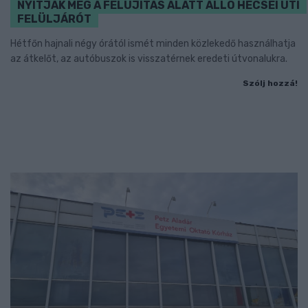
NYITJÁK MEG A FELÚJÍTÁS ALATT ÁLLÓ HECSEI ÚTI
FELÜLJÁRÓT
Hétfőn hajnali négy órától ismét minden közlekedő használhatja
az átkelőt, az autóbuszok is visszatérnek eredeti útvonalukra.
Szólj hozzá!