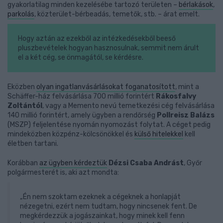
gyakorlatilag minden kezelésébe tartozó területen –
bérlakások
,
parkolás
, közterület-bérbeadás, temetők, stb. – árat emelt.
Hogy aztán az ezekből az intézkedésekből beeső
pluszbevételek hogyan hasznosulnak, semmit nem árult
el a két cég, se önmagától, se kérdésre.
Eközben
olyan ingatlanvásárlásokat foganatosított
, mint a
Schäffer-ház felvásárlása 700 millió forintért
Rákosfalvy
Zoltántól
, vagy a Memento nevú temetkezési cég felvásárlása
140 millió forintért, amely ügyben a rendőrség
Pollreisz Balázs
(MSZP) feljelentése nyomán nyomozást folytat. A céget pedig
mindeközben közpénz-kölcsönökkel és
külső hitelekkel
kell
életben tartani.
Korábban
az ügyben kérdeztük
Dézsi Csaba Andrást
, Győr
polgármesterét is, aki azt mondta:
„Én nem szoktam ezeknek a cégeknek a honlapját
nézegetni, ezért nem tudtam, hogy nincsenek fent. De
megkérdezzük a jogászainkat, hogy minek kell fenn