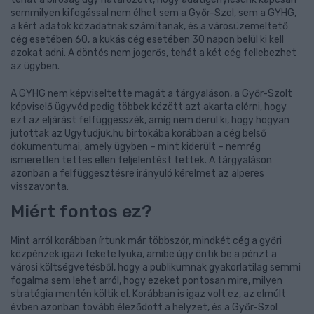
semmilyen kifogással nem élhet sem a Győr-Szol, sem a GYHG,
a kért adatok közadatnak számítanak, és a városüzemeltető
cég esetében 60, a kukás cég esetében 30 napon belül ki kell
azokat adni. A döntés nem jogerős, tehát a két cég fellebezhet
az ügyben.
A GYHG nem képviseltette magát a tárgyaláson, a Győr-Szolt
képviselő ügyvéd pedig többek között azt akarta elérni, hogy
ezt az eljárást felfüggesszék, amíg nem derül ki, hogy hogyan
jutottak az Ugytudjuk.hu birtokába korábban a cég belső
dokumentumai, amely ügyben – mint kiderült – nemrég
ismeretlen tettes ellen feljelentést tettek. A tárgyaláson
azonban a felfüggesztésre irányuló kérelmet az alperes
visszavonta.
Miért fontos ez?
Mint arról korábban írtunk már többször, mindkét cég a győri
közpénzek igazi fekete lyuka, amibe úgy öntik be a pénzt a
városi költségvetésből, hogy a publikumnak gyakorlatilag semmi
fogalma sem lehet arról, hogy ezeket pontosan mire, milyen
stratégia mentén költik el. Korábban is igaz volt ez, az elmúlt
évben azonban tovább éleződött a helyzet, és a Győr-Szol