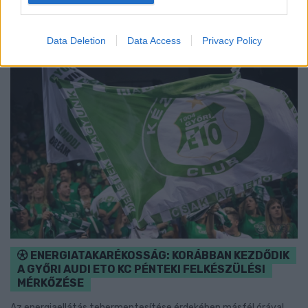
Szólj hozzá!
Data Deletion
Data Access
Privacy Policy
ENERGIATAKARÉKOSSÁG: KORÁBBAN KEZDŐDIK
A GYŐRI AUDI ETO KC PÉNTEKI FELKÉSZÜLÉSI
MÉRKŐZÉSE
Az energiaellátás tehermentesítése érdekében másfél órával