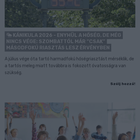
KÁNIKULA 2026 - ENYHÜL A HŐSÉG, DE MÉG
NINCS VÉGE: SZOMBATTÓL MÁR “CSAK”
MÁSODFOKÚ RIASZTÁS LESZ ÉRVÉNYBEN
A július vége óta tartó harmadfokú hőségriasztást mérséklik, de
a tartós meleg miatt továbbra is fokozott óvatosságra van
szükség.
Szólj hozzá!