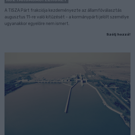
A TISZA Párt frakciója kezdeményezte az államfőválasztás
augusztus 11-re való kitűzését - a kormánypárti jelölt személye
ugyanakkor egyelőre nem ismert.
Szólj hozzá!