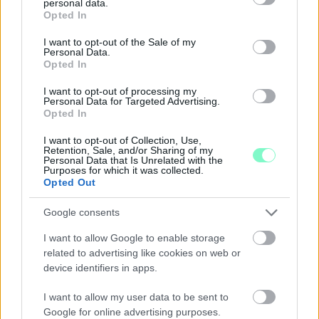
personal data.
grant or deny consent to Google and its third-party tags to
Opted In
use your data for below specified purposes in below Google
consent section.
I want to opt-out of the Sale of my
Personal Data.
Opted In
I want to opt-out of processing my
Personal Data for Targeted Advertising.
Opted In
I want to opt-out of Collection, Use,
Retention, Sale, and/or Sharing of my
Personal Data that Is Unrelated with the
Purposes for which it was collected.
ÖRÖMHÍR: TÍZ ÉVE NEM VOLT ILYEN ALACSONY AZ
Opted Out
INFLÁCIÓ MAGYARORSZÁGON
Google consents
Júliusban mindössze 1,2 százalékkal emelkedtek éves
összevetésben a fogyasztói árak, miközben az élelmiszerek ára
I want to allow Google to enable storage
már csökkent.
related to advertising like cookies on web or
device identifiers in apps.
Szólj hozzá!
I want to allow my user data to be sent to
Google for online advertising purposes.