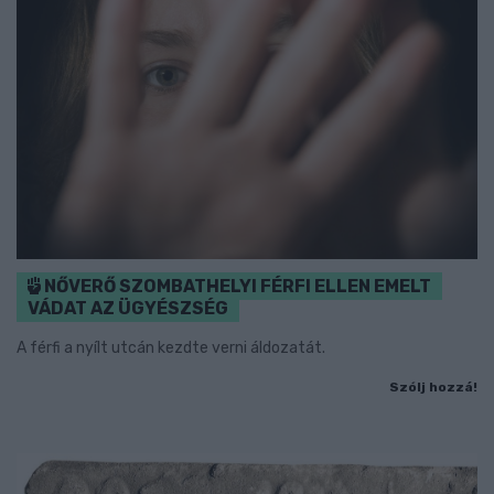
NŐVERŐ SZOMBATHELYI FÉRFI ELLEN EMELT
VÁDAT AZ ÜGYÉSZSÉG
A férfi a nyílt utcán kezdte verni áldozatát.
Szólj hozzá!