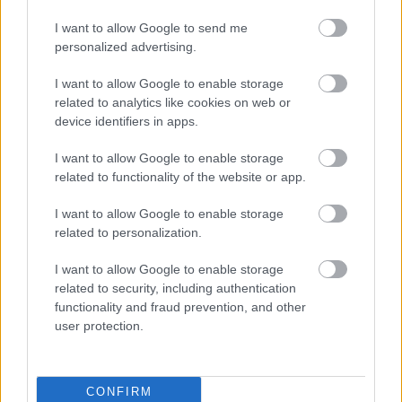
I want to allow Google to send me
personalized advertising.
I want to allow Google to enable storage
related to analytics like cookies on web or
device identifiers in apps.
I want to allow Google to enable storage
related to functionality of the website or app.
I want to allow Google to enable storage
related to personalization.
A BAROKK ÖSSZES ÁRNYALATA ÉS MÉG EGY SOR
I want to allow Google to enable storage
KIVÁLÓ PROGRAM VÁR MINDENKIT EZEN A HÉTVÉGÉN
related to security, including authentication
GYŐRBEN
functionality and fraud prevention, and other
user protection.
Középpontban a hagyományőrzés, de lesz Pogány Induló és
Majka koncert, jóga szeánsz, “borhajózás” és egy csomó minden
más.
CONFIRM