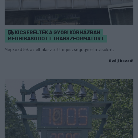
KICSERÉLTÉK A GYŐRI KÓRHÁZBAN
MEGHIBÁSODOTT TRANSZFORMÁTORT
Megkezdték az elhalasztott egészségügyi ellátásokat.
Szólj hozzá!