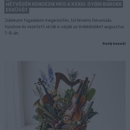
HÉTVÉGÉN RENDEZIK MEG A XXXIII. GYŐRI BAROKK
ESKÜVŐT
Jubileumi fogadalom megerősítés, történelmi felvonulás,
tűzshow és vezetett séták is várják az érdeklődőket augusztus
7–8-án.
Szólj hozzá!