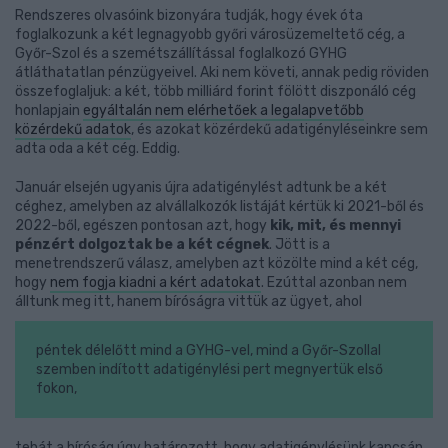
Rendszeres olvasóink bizonyára tudják, hogy évek óta
foglalkozunk a két legnagyobb győri városüzemeltető cég, a
Győr-Szol és a szemétszállítással foglalkozó GYHG
átláthatatlan pénzügyeivel. Aki nem követi, annak pedig röviden
összefoglaljuk: a két, több milliárd forint fölött diszponáló cég
honlapjain
egyáltalán nem elérhetőek a legalapvetőbb
közérdekű adatok
, és azokat közérdekű adatigényléseinkre sem
adta oda a két cég. Eddig.
Január elsején ugyanis újra adatigénylést adtunk be a két
céghez, amelyben az alvállalkozók listáját kértük ki 2021-ből és
2022-ből, egészen pontosan azt, hogy
kik, mit, és mennyi
pénzért dolgoztak be a két cégnek
. Jött is a
menetrendszerű válasz, amelyben azt közölte mind a két cég,
hogy
nem fogja kiadni a kért adatokat
. Ezúttal azonban nem
álltunk meg itt, hanem bíróságra vittük az ügyet, ahol
péntek délelőtt mind a GYHG-vel, mind a Győr-Szollal
szemben indított adatigénylési pert megnyertük első
fokon,
tehát a bíróság úgy határozott, hogy adatigénylésünk kapcsán