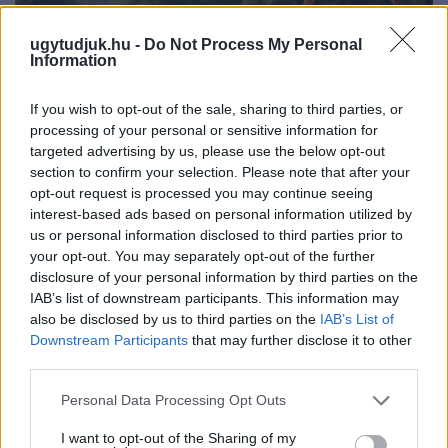
ugytudjuk.hu -
Do Not Process My Personal
Information
If you wish to opt-out of the sale, sharing to third parties, or
processing of your personal or sensitive information for
targeted advertising by us, please use the below opt-out
section to confirm your selection. Please note that after your
opt-out request is processed you may continue seeing
interest-based ads based on personal information utilized by
us or personal information disclosed to third parties prior to
PIKNIK ITALOK: ÍZEK ÉS ÉLMÉNYEK A SZABADBAN
your opt-out. You may separately opt-out of the further
disclosure of your personal information by third parties on the
Ahogy tavaszodik és a nap egyre tovább marad velünk, sokaknak
IAB’s list of downstream participants. This information may
támad kedve kirándulni a természetbe.
also be disclosed by us to third parties on the
IAB’s List of
Downstream Participants
that may further disclose it to other
Szólj hozzá!
third parties.
Please note that this website/app uses one or more Google
Personal Data Processing Opt Outs
services and may gather and store information including but
not limited to your visit or usage behaviour. You may click to
I want to opt-out of the Sharing of my