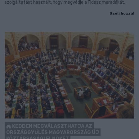
szolgáltatást használt, hogy megvédje a Fidesz maradékát.
Szólj hozzá!
KEDDEN MEGVÁLASZTHATJA AZ
ORSZÁGGYŰLÉS MAGYARORSZÁG ÚJ
KÖZTÁRSASÁGI ELNÖKÉT