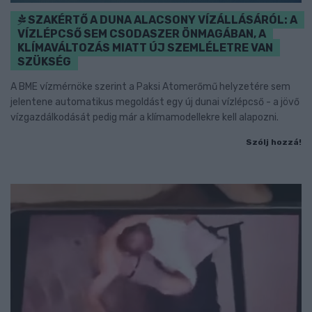
SZAKÉRTŐ A DUNA ALACSONY VÍZÁLLÁSÁRÓL: A
VÍZLÉPCSŐ SEM CSODASZER ÖNMAGÁBAN, A
KLÍMAVÁLTOZÁS MIATT ÚJ SZEMLÉLETRE VAN
SZÜKSÉG
A BME vízmérnöke szerint a Paksi Atomerőmű helyzetére sem
jelentene automatikus megoldást egy új dunai vízlépcső - a jövő
vízgazdálkodását pedig már a klímamodellekre kell alapozni.
Szólj hozzá!