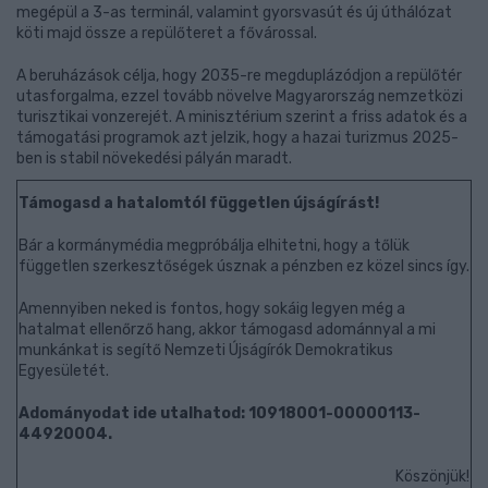
megépül a 3-as terminál, valamint gyorsvasút és új úthálózat
köti majd össze a repülőteret a fővárossal.
A beruházások célja, hogy 2035-re megduplázódjon a repülőtér
utasforgalma, ezzel tovább növelve Magyarország nemzetközi
turisztikai vonzerejét. A minisztérium szerint a friss adatok és a
támogatási programok azt jelzik, hogy a hazai turizmus 2025-
ben is stabil növekedési pályán maradt.
Támogasd a hatalomtól független újságírást!
Bár a kormánymédia megpróbálja elhitetni, hogy a tőlük
független szerkesztőségek úsznak a pénzben ez közel sincs így.
Amennyiben neked is fontos, hogy sokáig legyen még a
hatalmat ellenőrző hang, akkor támogasd adománnyal a mi
munkánkat is segítő Nemzeti Újságírók Demokratikus
Egyesületét.
Adományodat ide utalhatod: 10918001-00000113-
44920004.
Köszönjük!