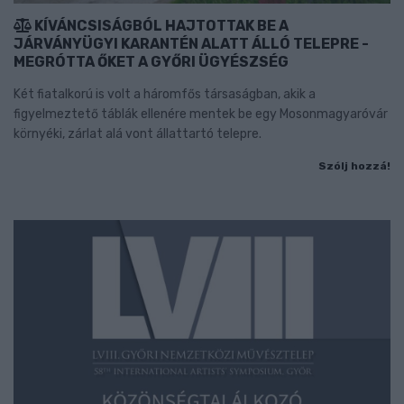
KÍVÁNCSISÁGBÓL HAJTOTTAK BE A
JÁRVÁNYÜGYI KARANTÉN ALATT ÁLLÓ TELEPRE -
MEGRÓTTA ŐKET A GYŐRI ÜGYÉSZSÉG
Két fiatalkorú is volt a háromfős társaságban, akik a
figyelmeztető táblák ellenére mentek be egy Mosonmagyaróvár
környéki, zárlat alá vont állattartó telepre.
Szólj hozzá!