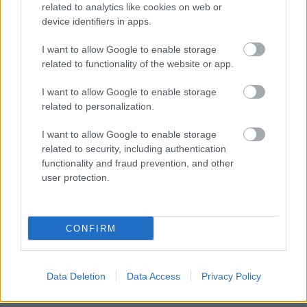
related to analytics like cookies on web or
device identifiers in apps.
I want to allow Google to enable storage
related to functionality of the website or app.
I want to allow Google to enable storage
related to personalization.
I want to allow Google to enable storage
related to security, including authentication
functionality and fraud prevention, and other
user protection.
LAKOSSÁGI FÓRUMON MUTATJÁK BE A
GYŐRSZENTIVÁNI KÖR TÉR FELÚJÍTÁSÁNAK
TERVEIT
CONFIRM
Augusztus 6-án a beruházás ütemezéséről és az új kerékpárút
építéséről is tájékoztatják az érdeklődőket.
Data Deletion
Data Access
Privacy Policy
Szólj hozzá!