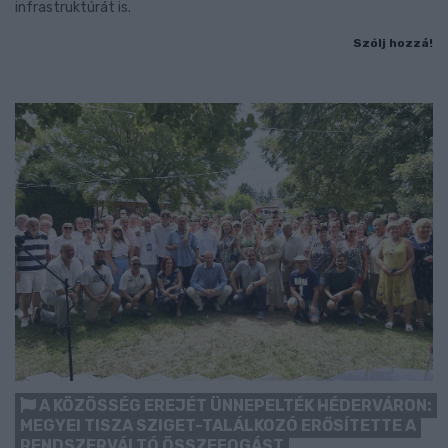
infrastruktúrát is.
Szólj hozzá!
A KÖZÖSSÉG EREJÉT ÜNNEPELTÉK HÉDERVÁRON:
MEGYEI TISZA SZIGET-TALÁLKOZÓ ERŐSÍTETTE A
RENDSZERVÁLTÓ ÖSSZEFOGÁST