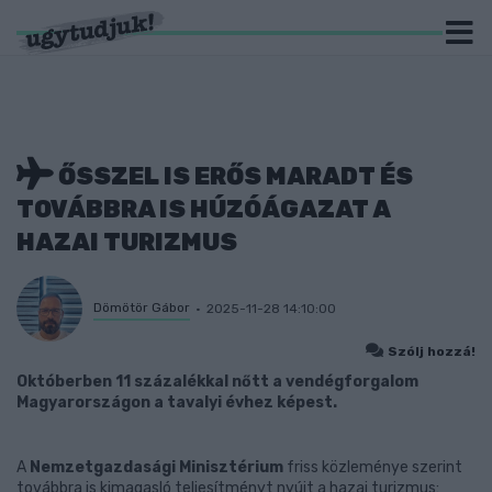
ŐSSZEL IS ERŐS MARADT ÉS
TOVÁBBRA IS HÚZÓÁGAZAT A
HAZAI TURIZMUS
Dömötör Gábor
2025-11-28 14:10:00
Szólj hozzá!
Októberben 11 százalékkal nőtt a vendégforgalom
Magyarországon a tavalyi évhez képest.
A
Nemzetgazdasági Minisztérium
friss közleménye szerint
továbbra is kimagasló teljesítményt nyújt a hazai turizmus: