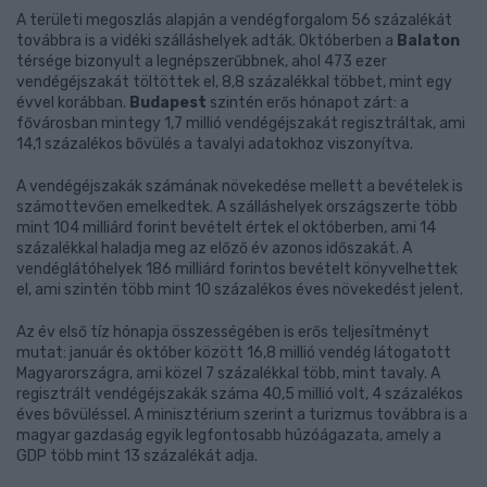
A területi megoszlás alapján a vendégforgalom 56 százalékát
továbbra is a vidéki szálláshelyek adták. Októberben a
Balaton
térsége bizonyult a legnépszerűbbnek, ahol 473 ezer
vendégéjszakát töltöttek el, 8,8 százalékkal többet, mint egy
évvel korábban.
Budapest
szintén erős hónapot zárt: a
fővárosban mintegy 1,7 millió vendégéjszakát regisztráltak, ami
14,1 százalékos bővülés a tavalyi adatokhoz viszonyítva.
A vendégéjszakák számának növekedése mellett a bevételek is
számottevően emelkedtek. A szálláshelyek országszerte több
mint 104 milliárd forint bevételt értek el októberben, ami 14
százalékkal haladja meg az előző év azonos időszakát. A
vendéglátóhelyek 186 milliárd forintos bevételt könyvelhettek
el, ami szintén több mint 10 százalékos éves növekedést jelent.
Az év első tíz hónapja összességében is erős teljesítményt
mutat: január és október között 16,8 millió vendég látogatott
Magyarországra, ami közel 7 százalékkal több, mint tavaly. A
regisztrált vendégéjszakák száma 40,5 millió volt, 4 százalékos
éves bővüléssel. A minisztérium szerint a turizmus továbbra is a
magyar gazdaság egyik legfontosabb húzóágazata, amely a
GDP több mint 13 százalékát adja.