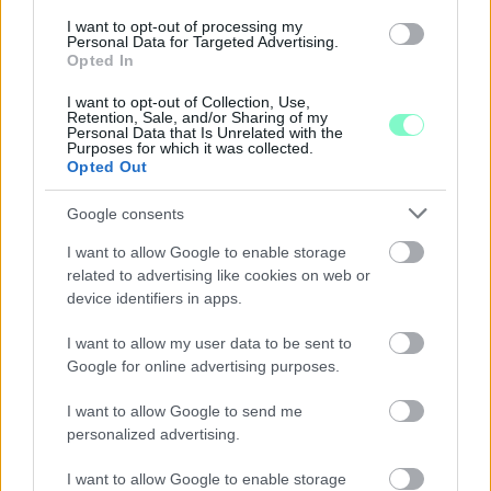
I want to opt-out of processing my
Personal Data for Targeted Advertising.
Opted In
I want to opt-out of Collection, Use,
Retention, Sale, and/or Sharing of my
Personal Data that Is Unrelated with the
Purposes for which it was collected.
Opted Out
MEGRÁZÓ VIDEÓ BÁBOLNÁRÓL: HAJLÉKTALAN
Google consents
FÉRFIT BÁNTALMAZTAK ÉS ALÁZTAK MEG - HELYI
INFORMÁCIÓINK SZERINT A RENDŐRSÉG MÁR
I want to allow Google to enable storage
INTÉZKEDIK AZ ÜGYBEN
related to advertising like cookies on web or
device identifiers in apps.
A felvételen egy padon alvó férfit ütnek meg, majd arra
kényszerítik, hogy térdre ereszkedve megcsókolja egyikük
I want to allow my user data to be sent to
bakancsát.
Google for online advertising purposes.
1 hozzászólás
I want to allow Google to send me
personalized advertising.
I want to allow Google to enable storage