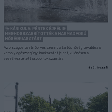
KÁNIKULA: PÉNTEK ÉJFÉLIG
MEGHOSSZABBÍTOTTÁK A HARMADFOKÚ
HŐSÉGRIASZTÁST
Az országos tisztifőorvos szerint a tartós hőség továbbra is
komoly egészségügyi kockázatot jelent, különösen a
veszélyeztetett csoportok számára.
Szólj hozzá!