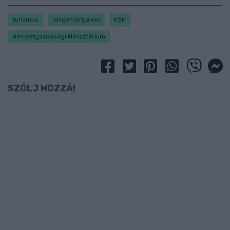
turizmus
idegenforgalom
KSH
Nemzetgazdasági Minisztérium
SZÓLJ HOZZÁ!