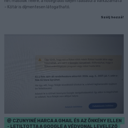
hét második felére, a hőségriadó idején ráadásul a Várkazamata
– Kőtár is díjmentesen látogatható.
Szólj hozzá!
CZUNYINÉ HARCA A GMAIL ÉS AZ ÖNKÉNY ELLEN
- LETILTOTTA A GOOGLE A VÉDVONAL LEVELEZŐ