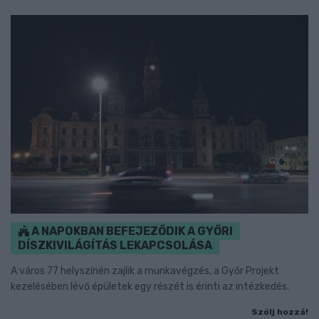
A NAPOKBAN BEFEJEZŐDIK A GYŐRI
DÍSZKIVILÁGÍTÁS LEKAPCSOLÁSA
A város 77 helyszínén zajlik a munkavégzés, a Győr Projekt
kezelésében lévő épületek egy részét is érinti az intézkedés.
Szólj hozzá!