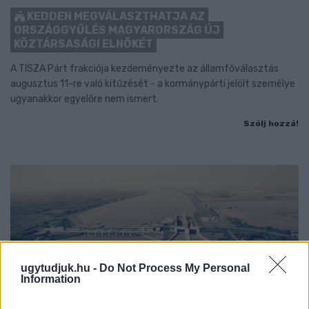
KEDDEN MEGVÁLASZTHATJA AZ
ORSZÁGGYŰLÉS MAGYARORSZÁG ÚJ
KÖZTÁRSASÁGI ELNÖKÉT
A TISZA Párt frakciója kezdeményezte az államfőválasztás
augusztus 11-re való kitűzését - a kormánypárti jelölt személye
ugyanakkor egyelőre nem ismert.
Szólj hozzá!
ugytudjuk.hu -
Do Not Process My Personal
Information