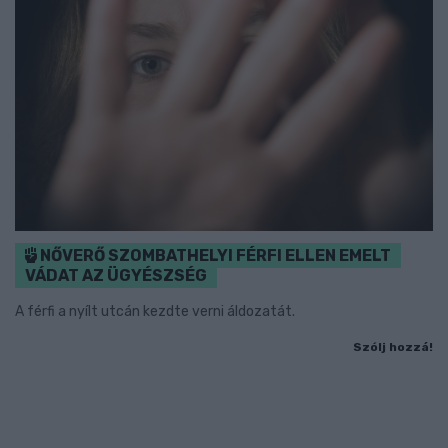
NŐVERŐ SZOMBATHELYI FÉRFI ELLEN EMELT
VÁDAT AZ ÜGYÉSZSÉG
A férfi a nyílt utcán kezdte verni áldozatát.
Szólj hozzá!