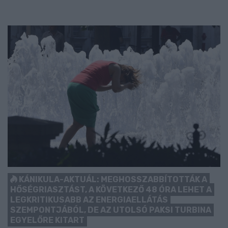
KÁNIKULA-AKTUÁL: MEGHOSSZABBÍTOTTÁK A
HŐSÉGRIASZTÁST, A KÖVETKEZŐ 48 ÓRA LEHET A
LEGKRITIKUSABB AZ ENERGIAELLÁTÁS
SZEMPONTJÁBÓL, DE AZ UTOLSÓ PAKSI TURBINA
EGYELŐRE KITART