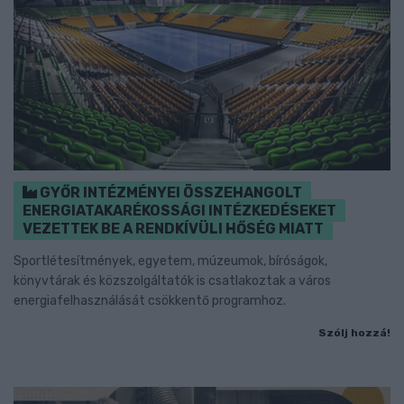
GYŐR INTÉZMÉNYEI ÖSSZEHANGOLT
ENERGIATAKARÉKOSSÁGI INTÉZKEDÉSEKET
VEZETTEK BE A RENDKÍVÜLI HŐSÉG MIATT
Sportlétesítmények, egyetem, múzeumok, bíróságok,
könyvtárak és közszolgáltatók is csatlakoztak a város
energiafelhasználását csökkentő programhoz.
Szólj hozzá!