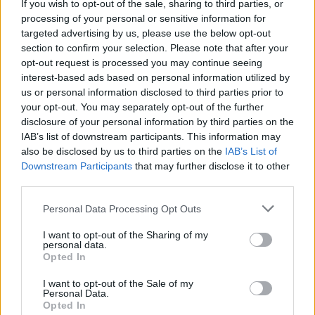
If you wish to opt-out of the sale, sharing to third parties, or
processing of your personal or sensitive information for
targeted advertising by us, please use the below opt-out
section to confirm your selection. Please note that after your
opt-out request is processed you may continue seeing
SZAKÉRTŐ A DUNA ALACSONY VÍZÁLLÁSÁRÓL: A
interest-based ads based on personal information utilized by
VÍZLÉPCSŐ SEM CSODASZER ÖNMAGÁBAN, A
us or personal information disclosed to third parties prior to
KLÍMAVÁLTOZÁS MIATT ÚJ SZEMLÉLETRE VAN
your opt-out. You may separately opt-out of the further
SZÜKSÉG
disclosure of your personal information by third parties on the
A BME vízmérnöke szerint a Paksi Atomerőmű helyzetére sem
IAB’s list of downstream participants. This information may
jelentene automatikus megoldást egy új dunai vízlépcső - a jövő
also be disclosed by us to third parties on the
IAB’s List of
vízgazdálkodását pedig már a klímamodellekre kell alapozni.
Downstream Participants
that may further disclose it to other
third parties.
Szólj hozzá!
Please note that this website/app uses one or more Google
Personal Data Processing Opt Outs
services and may gather and store information including but
not limited to your visit or usage behaviour. You may click to
I want to opt-out of the Sharing of my
personal data.
grant or deny consent to Google and its third-party tags to
Opted In
use your data for below specified purposes in below Google
consent section.
I want to opt-out of the Sale of my
Personal Data.
Opted In