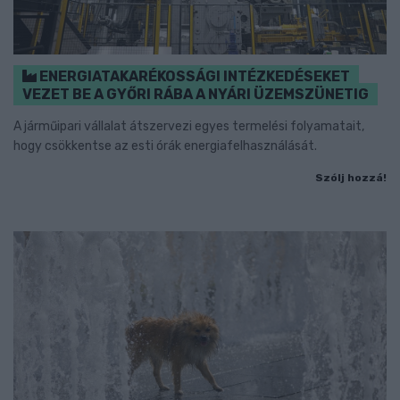
ENERGIATAKARÉKOSSÁGI INTÉZKEDÉSEKET
VEZET BE A GYŐRI RÁBA A NYÁRI ÜZEMSZÜNETIG
A járműipari vállalat átszervezi egyes termelési folyamatait,
hogy csökkentse az esti órák energiafelhasználását.
Szólj hozzá!