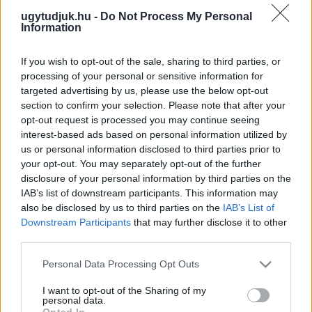
Kevesebb a kipárolgás, és a sportszervezet brandjének is jobbat
ugytudjuk.hu -
Do Not Process My Personal
tesz az ilyen “nem hivalkodó” öntözés.
Information
VAJON MIÓTA TUDTA ÁGH PÉTER, HOGY KÖZEL
800 MILLIÁRD FORINTTAL ÁRAZTÁK TÚL AZ
If you wish to opt-out of the sale, sharing to third parties, or
M86 ÉS M87-ES UTAK MEGÉPÍTÉSÉT, ÉS MIÓTA
processing of your personal or sensitive information for
HAKNIZOTT A FEJLESZTÉSSEL ENNEK A
targeted advertising by us, please use the below opt-out
TUDATÁBAN?
section to confirm your selection. Please note that after your
2026. augusztus. 03. 06:37
opt-out request is processed you may continue seeing
2027 őszén kerek 10 éve lesz, hogy az akkori Nemzeti
interest-based ads based on personal information utilized by
Fejlesztési Minisztérium kiadta a „Szombathely és Kőszeg
us or personal information disclosed to third parties prior to
közötti országos közúti kapcsolat fejlesztés előkészítési
your opt-out. You may separately opt-out of the further
feladatainak elrendelése” tárgyú dokumentumát a NIF Zrt. felé.”
disclosure of your personal information by third parties on the
AZ M86-OS ÉS AZ M87-ES FEJLESZTÉSEKET
IAB’s list of downstream participants. This information may
NEM ÁLLÍTOTTA LE VÉGLEGESEN A KORMÁNY!
also be disclosed by us to third parties on the
IAB’s List of
Downstream Participants
that may further disclose it to other
2026. július. 30. 11:25
Ez derül ki Vitézy Dávid miniszter Rápli Róbert képviselőnek írt
third parties.
leveléből.
Please note that this website/app uses one or more Google
Personal Data Processing Opt Outs
RÁPLI RÓBERT: AZ M86-OS ÉS AZ M87-ES
services and may gather and store information including but
FEJLESZTÉSE NEM MARADHAT EL!
not limited to your visit or usage behaviour. You may click to
I want to opt-out of the Sharing of my
personal data.
2026. július. 28. 17:27
grant or deny consent to Google and its third-party tags to
Opted In