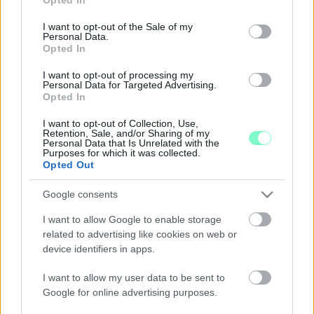
Szombathely parlamenti képviselője levélben fordult Vitézy
use your data for below specified purposes in below Google
Dávid miniszterhez.
consent section.
I want to opt-out of the Sale of my
Personal Data.
A POLGÁRMESTEREK VAS MEGYÉRT
Opted In
EGYESÜLET KIFOGÁSOLJA AZ M87-ES
AUTÓÚT MEGÉPÍTÉSÉNEK LEÁLLÍTÁSÁT
I want to opt-out of processing my
Personal Data for Targeted Advertising.
2026. július. 28. 08:58
Opted In
Felkérték Vas megye országgyűlési képviselőit, hogy közösen
kezdeményezzék a beruházások mielőbbi újraindítását.
I want to opt-out of Collection, Use,
Retention, Sale, and/or Sharing of my
11 ÉVE TART AZ ÍGÉRGETÉS ÁGH PÉTER
Personal Data that Is Unrelated with the
RÉSZÉRŐL, HOGY AZ M86-M87 KŐSZEG -
Purposes for which it was collected.
SZOMBATHELY - KÖRMEND GYORSFORGALMI
Opted Out
ÚT MEGÉPÍTÉSÉRŐL, MIKÖZBEN 2022-BEN AZ
A LÁZÁR JÁNOS ÁLLÍTOTTA LE A
Google consents
BERUHÁZÁST, AKINEK ÉPP Ő VOLT AZ
ÁLLAMTITKÁRA
I want to allow Google to enable storage
related to advertising like cookies on web or
2026. július. 27. 09:59
device identifiers in apps.
Vitézy Dávid hosszú közleményben írja le, hogy két NER közeli
oligarcha lépett volna koncesszióba a gyorsforgalmi
I want to allow my user data to be sent to
megépítésére. Az egyik 36, a másik 53 százalékkal magasabb
Google for online advertising purposes.
koncessziós díjat ajánlott, mint amennyit a korábbi
mérnökárbecslések elfogadhatónak tartottak.