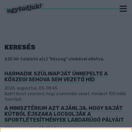
KERESÉS
625 hír találató a(z) "kőszeg" cimkével ellátva.
HARMADIK SZÜLINAPJÁT ÜNNEPELTE A
KŐSZEGI SEHOVA SEM VEZETŐ HÍD
2026. augusztus. 05. 08:45
Azért kicsit szomorú, hogy a semmibe vezet, mindezt 100 millió
forintból.
A MINISZTÉRIUM AZT AJÁNLJA, HOGY SAJÁT
KÚTBÓL ÉJSZAKA LOCSOLJÁK A
SPORTLÉTESÍTMÉNYEK LABDARÚGÓ PÁLYÁIT
2026. augusztus. 03. 17:44