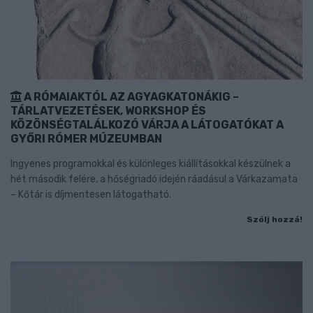
A RÓMAIAKTÓL AZ AGYAGKATONÁKIG –
TÁRLATVEZETÉSEK, WORKSHOP ÉS
KÖZÖNSÉGTALÁLKOZÓ VÁRJA A LÁTOGATÓKAT A
GYŐRI RÓMER MÚZEUMBAN
Ingyenes programokkal és különleges kiállításokkal készülnek a
hét második felére, a hőségriadó idején ráadásul a Várkazamata
– Kőtár is díjmentesen látogatható.
Szólj hozzá!