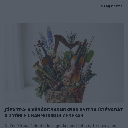
Szólj hozzá!
EXTRA: A VÁSÁRCSARNOKBAN NYITJA ÚJ ÉVADÁT
A GYŐRI FILHARMONIKUS ZENEKAR
A „Zenélő piac” című különleges koncerttel szeptember 7-én