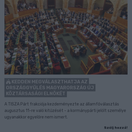
KEDDEN MEGVÁLASZTHATJA AZ
ORSZÁGGYŰLÉS MAGYARORSZÁG ÚJ
KÖZTÁRSASÁGI ELNÖKÉT
A TISZA Párt frakciója kezdeményezte az államfőválasztás
augusztus 11-re való kitűzését - a kormánypárti jelölt személye
ugyanakkor egyelőre nem ismert.
Szólj hozzá!