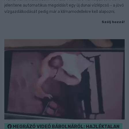
jelentene automatikus megoldást egy új dunai vízlépcső - a jövő
vízgazdálkodását pedig már a klímamodellekre kell alapozni.
Szólj hozzá!
MEGRÁZÓ VIDEÓ BÁBOLNÁRÓL: HAJLÉKTALAN