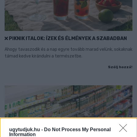
PIKNIK ITALOK: ÍZEK ÉS ÉLMÉNYEK A SZABADBAN
Ahogy tavaszodik és a nap egyre tovább marad velünk, sokaknak
támad kedve kirándulni a természetbe.
Szólj hozzá!
ugytudjuk.hu -
Do Not Process My Personal
Information