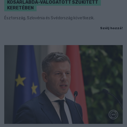
KOSÁRLABDA-VÁLOGATOTT SZŰKÍTETT
KERETÉBEN
Észtország, Szlovénia és Svédország következik.
Szólj hozzá!