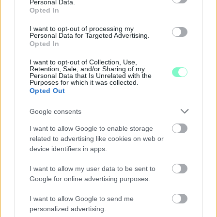
Personal Data.
Opted In
I want to opt-out of processing my
Personal Data for Targeted Advertising.
Opted In
I want to opt-out of Collection, Use,
Retention, Sale, and/or Sharing of my
Personal Data that Is Unrelated with the
Purposes for which it was collected.
A BAROKK ÖSSZES ÁRNYALATA ÉS MÉG EGY SOR
Opted Out
KIVÁLÓ PROGRAM VÁR MINDENKIT EZEN A HÉTVÉGÉN
GYŐRBEN
Google consents
Középpontban a hagyományőrzés, de lesz Pogány Induló és
I want to allow Google to enable storage
Majka koncert, jóga szeánsz, “borhajózás” és egy csomó minden
related to advertising like cookies on web or
más.
device identifiers in apps.
Szólj hozzá!
I want to allow my user data to be sent to
Google for online advertising purposes.
I want to allow Google to send me
personalized advertising.