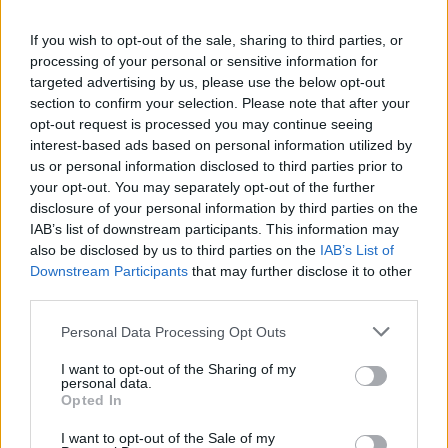
If you wish to opt-out of the sale, sharing to third parties, or
processing of your personal or sensitive information for
targeted advertising by us, please use the below opt-out
section to confirm your selection. Please note that after your
ÖRÖMHÍR: TÍZ ÉVE NEM VOLT ILYEN ALACSONY AZ
opt-out request is processed you may continue seeing
INFLÁCIÓ MAGYARORSZÁGON
interest-based ads based on personal information utilized by
us or personal information disclosed to third parties prior to
Júliusban mindössze 1,2 százalékkal emelkedtek éves
your opt-out. You may separately opt-out of the further
összevetésben a fogyasztói árak, miközben az élelmiszerek ára
disclosure of your personal information by third parties on the
már csökkent.
IAB’s list of downstream participants. This information may
also be disclosed by us to third parties on the
IAB’s List of
Szólj hozzá!
Downstream Participants
that may further disclose it to other
third parties.
Please note that this website/app uses one or more Google
Personal Data Processing Opt Outs
services and may gather and store information including but
not limited to your visit or usage behaviour. You may click to
I want to opt-out of the Sharing of my
personal data.
grant or deny consent to Google and its third-party tags to
Opted In
use your data for below specified purposes in below Google
consent section.
I want to opt-out of the Sale of my