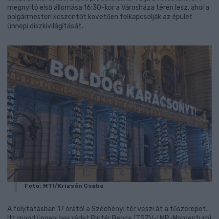
megnyitó első állomása 16:30-kor a Városháza téren lesz, ahol a
polgármesteri köszöntőt követően felkapcsolják az épület
ünnepi díszkivilágítását.
Fotó: MTI/Krizsán Csaba
A folytatásban 17 órától a Széchenyi tér veszi át a főszerepet.
Itt mond ünnepi beszédet Pintér Bence (TSZV-LMP-Momentum)