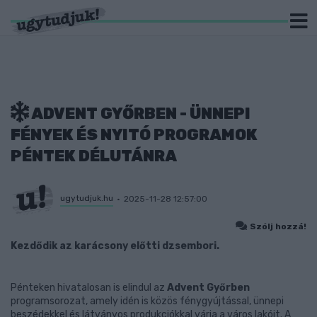
ADVENT GYŐRBEN - ÜNNEPI
FÉNYEK ÉS NYITÓ PROGRAMOK
PÉNTEK DÉLUTÁNRA
ugytudjuk.hu
2025-11-28 12:57:00
Szólj hozzá!
Kezdődik az karácsony előtti dzsembori.
Pénteken hivatalosan is elindul az
Advent Győrben
programsorozat, amely idén is közös fénygyújtással, ünnepi
beszédekkel és látványos produkciókkal várja a város lakóit. A