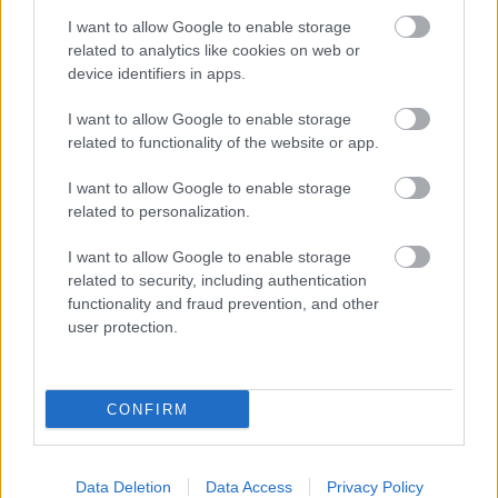
I want to allow Google to enable storage
related to analytics like cookies on web or
device identifiers in apps.
I want to allow Google to enable storage
related to functionality of the website or app.
I want to allow Google to enable storage
related to personalization.
I want to allow Google to enable storage
ENERGIATAKARÉKOSSÁG: KORÁBBAN KEZDŐDIK
related to security, including authentication
A GYŐRI AUDI ETO KC PÉNTEKI FELKÉSZÜLÉSI
functionality and fraud prevention, and other
MÉRKŐZÉSE
user protection.
Az energiaellátás tehermentesítése érdekében másfél órával
előrébb hozták a Brest Bretagne Handball elleni találkozó
kezdését.
CONFIRM
1 hozzászólás
Data Deletion
Data Access
Privacy Policy