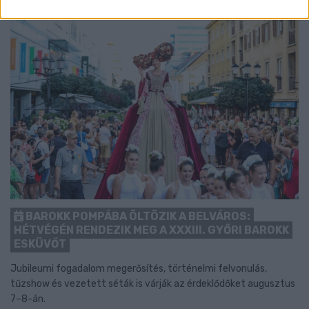
BAROKK POMPÁBA ÖLTÖZIK A BELVÁROS:
HÉTVÉGÉN RENDEZIK MEG A XXXIII. GYŐRI BAROKK
ESKÜVŐT
Jubileumi fogadalom megerősítés, történelmi felvonulás,
tűzshow és vezetett séták is várják az érdeklődőket augusztus
7–8-án.