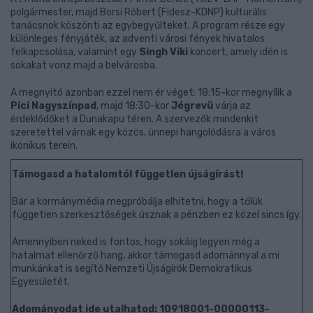
polgármester, majd Borsi Róbert (Fidesz-KDNP) kulturális
tanácsnok köszönti az egybegyűlteket. A program része egy
különleges fényjáték, az adventi városi fények hivatalos
felkapcsolása, valamint egy
Singh Viki
koncert, amely idén is
sokakat vonz majd a belvárosba.
A megnyitó azonban ezzel nem ér véget: 18:15-kor megnyílik a
Pici Nagyszínpad
, majd 18:30-kor
Jégrevü
várja az
érdeklődőket a Dunakapu téren. A szervezők mindenkit
szeretettel várnak egy közös, ünnepi hangolódásra a város
ikonikus terein.
Támogasd a hatalomtól független újságírást!
Bár a kormánymédia megpróbálja elhitetni, hogy a tőlük
független szerkesztőségek úsznak a pénzben ez közel sincs így.
Amennyiben neked is fontos, hogy sokáig legyen még a
hatalmat ellenőrző hang, akkor támogasd adománnyal a mi
munkánkat is segítő Nemzeti Újságírók Demokratikus
Egyesületét.
Adományodat ide utalhatod: 10918001-00000113-