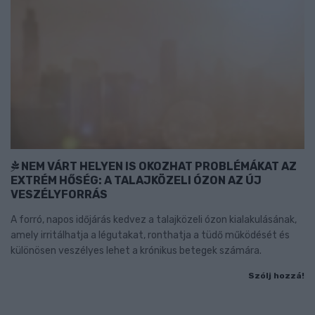
NEM VÁRT HELYEN IS OKOZHAT PROBLÉMÁKAT AZ
EXTRÉM HŐSÉG: A TALAJKÖZELI ÓZON AZ ÚJ
VESZÉLYFORRÁS
A forró, napos időjárás kedvez a talajközeli ózon kialakulásának,
amely irritálhatja a légutakat, ronthatja a tüdő működését és
különösen veszélyes lehet a krónikus betegek számára.
Szólj hozzá!