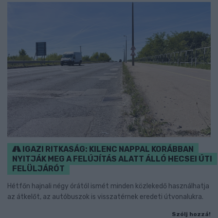
IGAZI RITKASÁG: KILENC NAPPAL KORÁBBAN
NYITJÁK MEG A FELÚJÍTÁS ALATT ÁLLÓ HECSEI ÚTI
FELÜLJÁRÓT
Hétfőn hajnali négy órától ismét minden közlekedő használhatja
az átkelőt, az autóbuszok is visszatérnek eredeti útvonalukra.
Szólj hozzá!