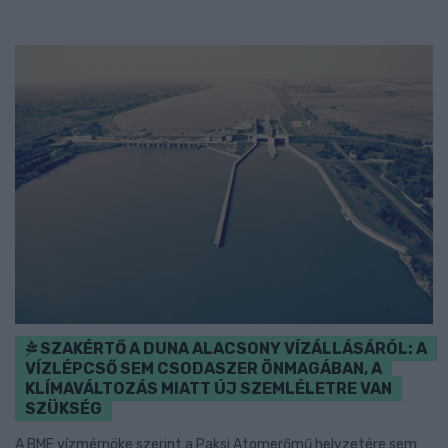
SZAKÉRTŐ A DUNA ALACSONY VÍZÁLLÁSÁRÓL: A
VÍZLÉPCSŐ SEM CSODASZER ÖNMAGÁBAN, A
KLÍMAVÁLTOZÁS MIATT ÚJ SZEMLÉLETRE VAN
SZÜKSÉG
A BME vízmérnöke szerint a Paksi Atomerőmű helyzetére sem