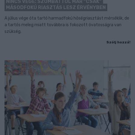
NINCS VÉGE: SZOMBATTÓL MÁR “CSAK”
MÁSODFOKÚ RIASZTÁS LESZ ÉRVÉNYBEN
A július vége óta tartó harmadfokú hőségriasztást mérséklik, de
a tartós meleg miatt továbbra is fokozott óvatosságra van
szükség.
Szólj hozzá!