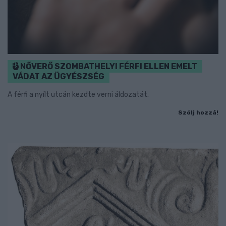
NŐVERŐ SZOMBATHELYI FÉRFI ELLEN EMELT
VÁDAT AZ ÜGYÉSZSÉG
A férfi a nyílt utcán kezdte verni áldozatát.
Szólj hozzá!