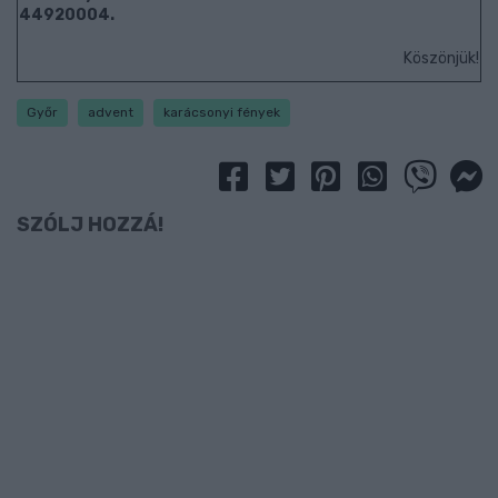
44920004.
Köszönjük!
Győr
advent
karácsonyi fények
SZÓLJ HOZZÁ!