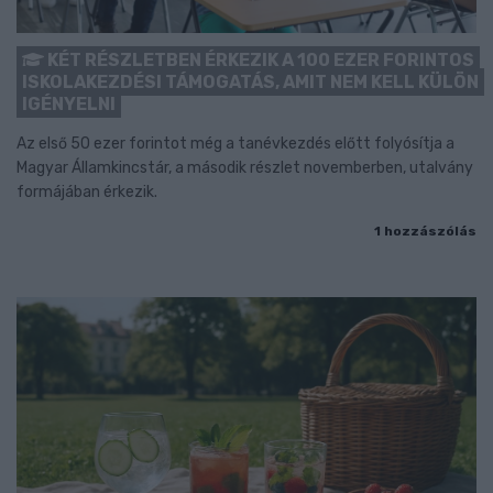
KÉT RÉSZLETBEN ÉRKEZIK A 100 EZER FORINTOS
ISKOLAKEZDÉSI TÁMOGATÁS, AMIT NEM KELL KÜLÖN
IGÉNYELNI
Az első 50 ezer forintot még a tanévkezdés előtt folyósítja a
Magyar Államkincstár, a második részlet novemberben, utalvány
formájában érkezik.
1 hozzászólás