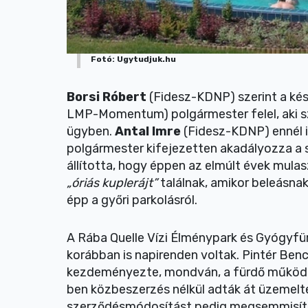
Fotó: Ugytudjuk.hu
Borsi Róbert
(Fidesz-KDNP) szerint a ké
LMP-Momentum) polgármester felel, aki s
ügyben.
Antal Imre
(Fidesz-KDNP) ennél 
polgármester kifejezetten akadályozza a 
állította, hogy éppen az elmúlt évek mulas
„óriás kuplerájt”
találnak, amikor beleásnak
épp a győri parkolásról.
A Rába Quelle Vízi Élménypark és Gyógyf
korábban is napirenden voltak. Pintér Benc
kezdeményezte, mondván, a fürdő műkö
ben közbeszerzés nélkül adták át üzemelt
szerződésmódosítást pedig megsemmisítet