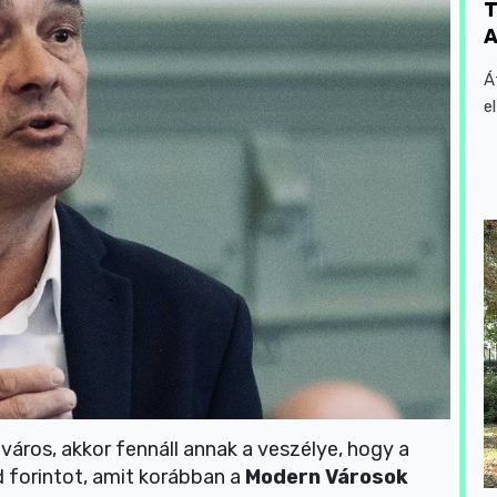
T
A
Á
e
város, akkor fennáll annak a veszélye, hogy a
rd forintot, amit korábban a
Modern Városok