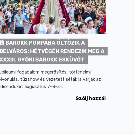
BAROKK POMPÁBA ÖLTÖZIK A
BELVÁROS: HÉTVÉGÉN RENDEZIK MEG A
XXXIII. GYŐRI BAROKK ESKÜVŐT
ubileumi fogadalom megerősítés, történelmi
elvonulás, tűzshow és vezetett séták is várják az
rdeklődőket augusztus 7–8-án.
Szólj hozzá!