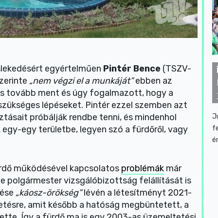
slekedésért egyértelműen
Pintér Bence
(TSZV-
zerinte
„nem végzi el a munkáját”
ebben az
is tovább ment és úgy fogalmazott, hogy a
szükséges lépéseket. Pintér ezzel szemben azt
J
ztásait próbálják rendbe tenni, és mindenhol
f
 egy-egy területbe, legyen szó a fürdőről, vagy
é
ürdő működésével kapcsolatos
problémák
már
e polgármester vizsgálóbizottság felállítását is
dése
„káosz-örökség”
lévén
a létesítményt 2021-
etésre, amit később a hatóság megbüntetett, a
te. Így a fürdő ma is egy 2003-as üzemeltetési