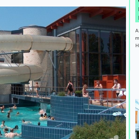
A
m
H