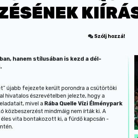
ZÉSÉNEK KIÍRÁ
Szólj hozzá!
an, hanem stílusában is kezd a dél-
i.
et” újabb fejezete került porondra a csütörtöki
l hivatalos észrevételben jelezte, hogy a
eladatait, mivel a
Rába Quelle
Vízi Élménypark
 közbeszerzést mindmáig nem írták ki. A
éles vita bontakozott ki, a fürdő kapcsán -
ntén.