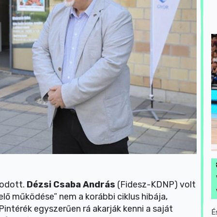
podott.
Dézsi Csaba András
(Fidesz-KDNP) volt
lő működése” nem a korábbi ciklus hibája,
 Pintérék egyszerűen rá akarják kenni a saját
É