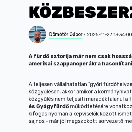
KÖZBESZER
Dömötör Gábor
2025-11-27 13:34:00
A fürdő sztorija már nem csak hosszáb
amerikai szappanoperákra hasonlítan
A teljesen vállalhatatlan “győri fürdőhelyz
közgyűlésen, akkor amikor a kormányhivata
közgyűlés nem teljesíti maradéktalanul a f
és Gyógyfürdő
működtetésére vonatkozó
kifogás nyomán a képviselők között ismét 
sajnos - már jól megszokott sorvezető me