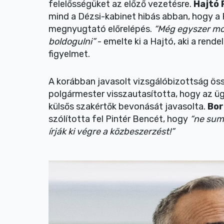
felelősségüket az előző vezetésre.
Hajtó
mind a Dézsi-kabinet hibás abban, hogy a 
megnyugtató előrelépés.
“Még egyszer mo
boldogulni”
- emelte ki a Hajtó, aki a rendel
figyelmet.
A korábban javasolt vizsgálóbizottság össze
polgármester visszautasította, hogy az üg
külsős szakértők bevonását javasolta.
Bor
szólította fel Pintér Bencét, hogy
“ne sum
írják ki végre a közbeszerzést!”