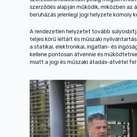
szerződés alapján működik, miközben az álla
beruházás jelenlegi jogi helyzete komoly 
A rendezetlen helyzetet tovább súlyosbítj
teljes körű leltárt és műszaki nyilvántartá
a statikai, elektronikai, ingatlan- és ingó
kellene pontosan átvennie és működtetni
miatt a jogi és műszaki átadás-átvétel fel