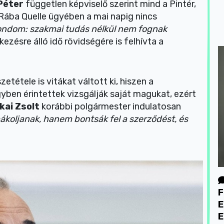
 Péter
független képviselő szerint mind a Pintér,
Rába Quelle ügyében a mai napig nincs
ndom: szakmai tudás nélkül nem fognak
kezésre álló idő rövidségére is felhívta a
tétele is vitákat váltott ki, hiszen a
yben érintettek vizsgálják saját magukat, ezért
kai Zsolt
korábbi polgármester indulatosan
ákoljanak, hanem bontsák fel a szerződést, és
F
E
E