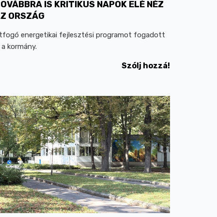
OVÁBBRA IS KRITIKUS NAPOK ELÉ NÉZ
Z ORSZÁG
tfogó energetikai fejlesztési programot fogadott
l a kormány.
Szólj hozzá!