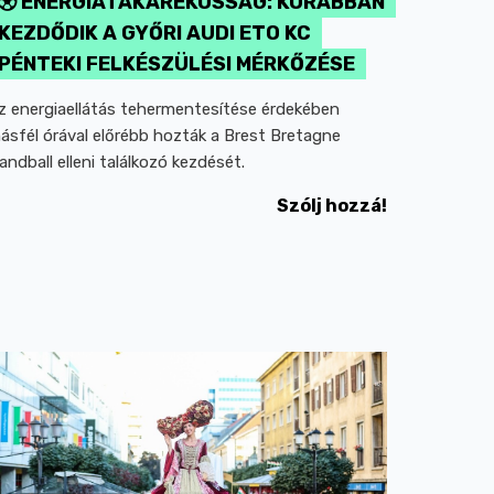
ENERGIATAKARÉKOSSÁG: KORÁBBAN
KEZDŐDIK A GYŐRI AUDI ETO KC
PÉNTEKI FELKÉSZÜLÉSI MÉRKŐZÉSE
z energiaellátás tehermentesítése érdekében
ásfél órával előrébb hozták a Brest Bretagne
andball elleni találkozó kezdését.
Szólj hozzá!