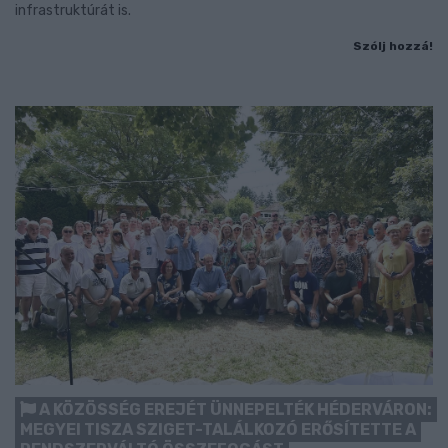
infrastruktúrát is.
Szólj hozzá!
A KÖZÖSSÉG EREJÉT ÜNNEPELTÉK HÉDERVÁRON:
MEGYEI TISZA SZIGET-TALÁLKOZÓ ERŐSÍTETTE A