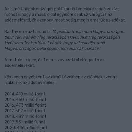
Az elmúlt napok országos politikai történéseire reagálva azt
mondta, hogy a másik oldal egyelőre csak szivárogtat az
adóemelésről, ők azonban most pedig meg is emeljük az adókat.
Básthy erre azt mondta:
"A politika fronja nem Magyarországon
belül van, hanem Magyarországon kívül. Akit Magyarországon
kívül szeretnek attól azt várják, hogy azt csinálja, amit
Magyarországon belül éppen nem akarnak csinálni."
A testület 7 igen, és 1 nem szavazattal elfogadta az
adóemeléseket.
Kőszegen egyébként az elmúlt években az alábbiak szerint
alakultak az adóbevételek:
2014. 418 millió forint
2015. 450 millió forint
2016. 473 millió forint
2017. 507 millió forint
2018. 489 millió forint
2019. 531 millió forint
2020. 446 millió forint