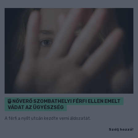
NŐVERŐ SZOMBATHELYI FÉRFI ELLEN EMELT
VÁDAT AZ ÜGYÉSZSÉG
A férfi a nyílt utcán kezdte verni áldozatát.
Szólj hozzá!