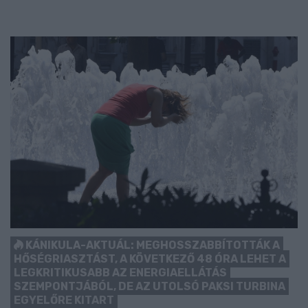
KÁNIKULA-AKTUÁL: MEGHOSSZABBÍTOTTÁK A
HŐSÉGRIASZTÁST, A KÖVETKEZŐ 48 ÓRA LEHET A
LEGKRITIKUSABB AZ ENERGIAELLÁTÁS
SZEMPONTJÁBÓL, DE AZ UTOLSÓ PAKSI TURBINA
EGYELŐRE KITART