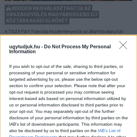
KEDDEN MEGVÁLASZTHATJA AZ
ORSZÁGGYŰLÉS MAGYARORSZÁG ÚJ
KÖZTÁRSASÁGI ELNÖKÉT
A TISZA Párt frakciója kezdeményezte az államfőválasztás
augusztus 11-re való kitűzését - a kormánypárti jelölt személye
ugyanakkor egyelőre nem ismert.
ugytudjuk.hu -
Do Not Process My Personal
Information
Szólj hozzá!
If you wish to opt-out of the sale, sharing to third parties, or
processing of your personal or sensitive information for
targeted advertising by us, please use the below opt-out
section to confirm your selection. Please note that after your
opt-out request is processed you may continue seeing
interest-based ads based on personal information utilized by
us or personal information disclosed to third parties prior to
your opt-out. You may separately opt-out of the further
disclosure of your personal information by third parties on the
IAB’s list of downstream participants. This information may
also be disclosed by us to third parties on the
IAB’s List of
Downstream Participants
that may further disclose it to other