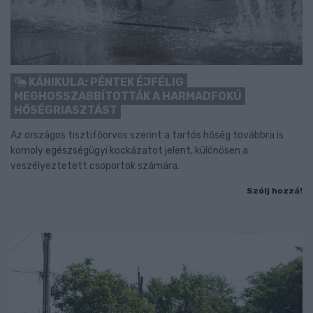
KÁNIKULA: PÉNTEK ÉJFÉLIG
MEGHOSSZABBÍTOTTÁK A HARMADFOKÚ
HŐSÉGRIASZTÁST
Az országos tisztifőorvos szerint a tartós hőség továbbra is
komoly egészségügyi kockázatot jelent, különösen a
veszélyeztetett csoportok számára.
Szólj hozzá!