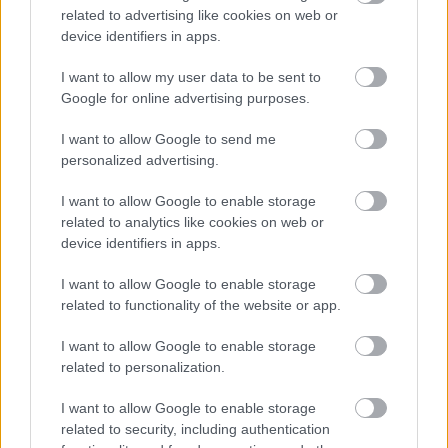
related to advertising like cookies on web or
device identifiers in apps.
I want to allow my user data to be sent to
Google for online advertising purposes.
I want to allow Google to send me
personalized advertising.
MEGRÁZÓ VIDEÓ BÁBOLNÁRÓL: HAJLÉKTALAN
I want to allow Google to enable storage
FÉRFIT BÁNTALMAZTAK ÉS ALÁZTAK MEG - HELYI
related to analytics like cookies on web or
INFORMÁCIÓINK SZERINT A RENDŐRSÉG MÁR
device identifiers in apps.
INTÉZKEDIK AZ ÜGYBEN
I want to allow Google to enable storage
A felvételen egy padon alvó férfit ütnek meg, majd arra
related to functionality of the website or app.
kényszerítik, hogy térdre ereszkedve megcsókolja egyikük
bakancsát.
I want to allow Google to enable storage
1 hozzászólás
related to personalization.
I want to allow Google to enable storage
related to security, including authentication