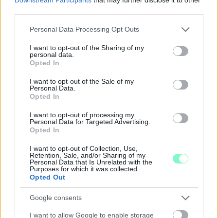
third parties.
Please note that this website/app uses one or more Google
Personal Data Processing Opt Outs
services and may gather and store information including but
SZAKÉRTŐ A DUNA ALACSONY VÍZÁLLÁSÁRÓL: A
not limited to your visit or usage behaviour. You may click to
I want to opt-out of the Sharing of my
personal data.
VÍZLÉPCSŐ SEM CSODASZER ÖNMAGÁBAN, A
grant or deny consent to Google and its third-party tags to
Opted In
KLÍMAVÁLTOZÁS MIATT ÚJ SZEMLÉLETRE VAN
use your data for below specified purposes in below Google
SZÜKSÉG
consent section.
I want to opt-out of the Sale of my
Personal Data.
A BME vízmérnöke szerint a Paksi Atomerőmű helyzetére sem
Opted In
jelentene automatikus megoldást egy új dunai vízlépcső - a jövő
I want to opt-out of processing my
vízgazdálkodását pedig már a klímamodellekre kell alapozni.
Personal Data for Targeted Advertising.
Opted In
Szólj hozzá!
I want to opt-out of Collection, Use,
Retention, Sale, and/or Sharing of my
Personal Data that Is Unrelated with the
Purposes for which it was collected.
Opted Out
Google consents
I want to allow Google to enable storage