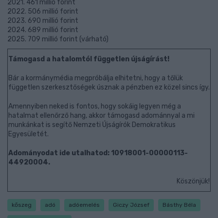
2021. 461 millió forint
2022. 506 millió forint
2023. 690 millió forint
2024. 689 millió forint
2025. 709 millió forint (várható)
Támogasd a hatalomtól független újságírást!
Bár a kormánymédia megpróbálja elhitetni, hogy a tőlük
független szerkesztőségek úsznak a pénzben ez közel sincs így.
Amennyiben neked is fontos, hogy sokáig legyen még a
hatalmat ellenőrző hang, akkor támogasd adománnyal a mi
munkánkat is segítő Nemzeti Újságírók Demokratikus
Egyesületét.
Adományodat ide utalhatod: 10918001-00000113-
44920004.
Köszönjük!
kőszeg
adó
adóemelés
Giczy József
Básthy Béla