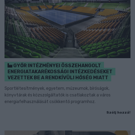
GYŐR INTÉZMÉNYEI ÖSSZEHANGOLT
ENERGIATAKARÉKOSSÁGI INTÉZKEDÉSEKET
VEZETTEK BE A RENDKÍVÜLI HŐSÉG MIATT
Sportlétesítmények, egyetem, múzeumok, bíróságok,
könyvtárak és közszolgáltatók is csatlakoztak a város
energiafelhasználását csökkentő programhoz.
Szólj hozzá!