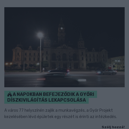
A NAPOKBAN BEFEJEZŐDIK A GYŐRI
DÍSZKIVILÁGÍTÁS LEKAPCSOLÁSA
A város 77 helyszínén zajlik a munkavégzés, a Győr Projekt
kezelésében lévő épületek egy részét is érinti az intézkedés.
Szólj hozzá!