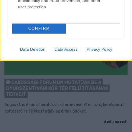
functionality and fraud prevention, and other
user protection.
CONFIRM
Data Deletion
Data Access
Privacy Policy
LAKOSSÁGI FÓRUMON MUTATJÁK BE A
GYŐRSZENTIVÁNI KÖR TÉR FELÚJÍTÁSÁNAK
TERVEIT
Augusztus 6-án a beruházás ütemezéséről és az új kerékpárút
építéséről is tájékoztatják az érdeklődőket.
Szólj hozzá!