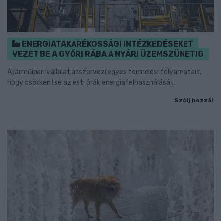
ENERGIATAKARÉKOSSÁGI INTÉZKEDÉSEKET
VEZET BE A GYŐRI RÁBA A NYÁRI ÜZEMSZÜNETIG
A járműipari vállalat átszervezi egyes termelési folyamatait,
hogy csökkentse az esti órák energiafelhasználását.
Szólj hozzá!