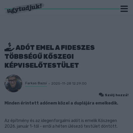
ADÓT EMEL A FIDESZES
TÖBBSÉGŰ KŐSZEGI
KÉPVISELŐTESTÜLET
Farkas Bazsi
2025-11-28 12:29:00
Szólj hozzá!
Minden érintett adónem közel a duplájára emelkedik.
Az építmény és az idegenforgalmi adót is emelik Kőszegen
2026. január 1-től - erről a héten ülésező testület döntött.