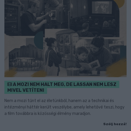
A MOZI NEM HALT MEG, DE LASSAN NEM LESZ
MIVEL VETÍTENI
Nem a mozi tűnt el az életünkből, hanem az a technikai és
intézményi háttér került veszélybe, amely lehetővé teszi, hogy
a film továbbra is közösségi élmény maradjon.
Szólj hozzá!