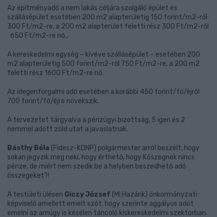
Az építményadó a nem lakás céljára szolgáló épület és
szállásépület esetében 200 m2 alapterületig 150 forint/m2-ről
300 Ft/m2-re, a 200 m2 alapterület feletti rész 300 Ft/m2-ről
650 Ft/m2-re nő.,
A kereskedelmi egység – kivéve szállásépület – esetében 200
m2 alapterületig 500 forint/m2-ről 750 Ft/m2-re, a 200 m2
feletti rész 1600 Ft/m2-re nő.
Az idegenforgalmi adó esetében a korábbi 450 forint/fő/éjről
700 forint/fő/éjre növekszik.
A tervezetet tárgyalva a pénzügyi bizottság, 5 igen és 2
nemmel adott zöld utat a javaslatnak.
Básthy Béla
(Fidesz-KDNP) polgármester arról beszélt, hogy
sokan jegyzik meg neki, hogy érthető, hogy Kőszegnek nincs
pénze, de miért nem szedik be a helyben beszedhető adó
összegeket?!
A testületi ülésen
Giczy József
(Mi Hazánk) önkormányzati
képviselő amellett emelt szót, hogy szerinte aggályos adót
emelni az amúgy is késélen táncoló kiskereskedelmi szektorban.