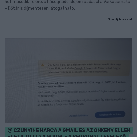
hét második felére, a hőségriadó idején ráadásul a Várkazamata
– Kőtár is díjmentesen látogatható.
Szólj hozzá!
CZUNYINÉ HARCA A GMAIL ÉS AZ ÖNKÉNY ELLEN
- LETILTOTTA A GOOGLE A VÉDVONAL LEVELEZŐ