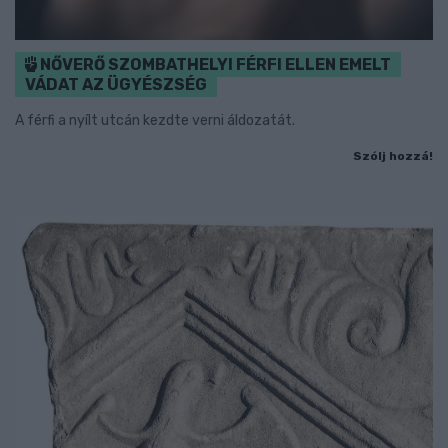
NŐVERŐ SZOMBATHELYI FÉRFI ELLEN EMELT
VÁDAT AZ ÜGYÉSZSÉG
A férfi a nyílt utcán kezdte verni áldozatát.
Szólj hozzá!