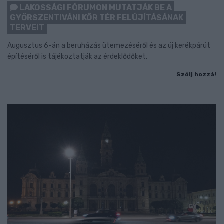
LAKOSSÁGI FÓRUMON MUTATJÁK BE A
GYŐRSZENTIVÁNI KÖR TÉR FELÚJÍTÁSÁNAK
TERVEIT
Augusztus 6-án a beruházás ütemezéséről és az új kerékpárút
építéséről is tájékoztatják az érdeklődőket.
Szólj hozzá!