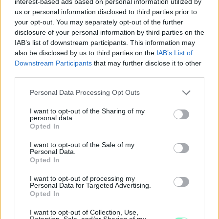
interest-based ads based on personal information utilized by
us or personal information disclosed to third parties prior to
your opt-out. You may separately opt-out of the further
disclosure of your personal information by third parties on the
IAB’s list of downstream participants. This information may
also be disclosed by us to third parties on the
IAB’s List of
Downstream Participants
that may further disclose it to other
third parties.
Please note that this website/app uses one or more Google
Personal Data Processing Opt Outs
services and may gather and store information including but
not limited to your visit or usage behaviour. You may click to
I want to opt-out of the Sharing of my
personal data.
BAROKK POMPÁBA ÖLTÖZIK A BELVÁROS:
grant or deny consent to Google and its third-party tags to
Opted In
HÉTVÉGÉN RENDEZIK MEG A XXXIII. GYŐRI BAROKK
use your data for below specified purposes in below Google
ESKÜVŐT
consent section.
I want to opt-out of the Sale of my
Personal Data.
Jubileumi fogadalom megerősítés, történelmi felvonulás,
Opted In
tűzshow és vezetett séták is várják az érdeklődőket augusztus
I want to opt-out of processing my
7–8-án.
Personal Data for Targeted Advertising.
Opted In
Szólj hozzá!
I want to opt-out of Collection, Use,
Retention, Sale, and/or Sharing of my