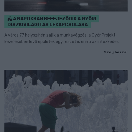
A NAPOKBAN BEFEJEZŐDIK A GYŐRI
DÍSZKIVILÁGÍTÁS LEKAPCSOLÁSA
A város 77 helyszínén zajlik a munkavégzés, a Győr Projekt
kezelésében lévő épületek egy részét is érinti az intézkedés.
Szólj hozzá!