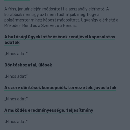
A friss, január elején módosított alapszabály elérhető. A
korábbiak nem, így azt nem tudhatjuik meg, hogy a
polgármester mihez képest módosított. Ugyanígy
elérhető
a
Működési Rend és a Szervezeti Rend is.
A hatósági ügyek intézésének rendjével kapcsolatos
adatok
„Nincs adat”
Döntéshozatal, ülések
„Nincs adat”
A szerv döntései, koncepciók, tervezetek, javaslatok
„Nincs adat”
A működés eredményessége, teljesítmény
„Nincs adat”