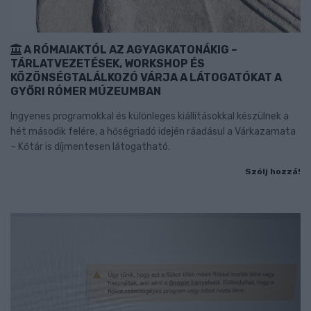
A RÓMAIAKTÓL AZ AGYAGKATONÁKIG –
TÁRLATVEZETÉSEK, WORKSHOP ÉS
KÖZÖNSÉGTALÁLKOZÓ VÁRJA A LÁTOGATÓKAT A
GYŐRI RÓMER MÚZEUMBAN
Ingyenes programokkal és különleges kiállításokkal készülnek a
hét második felére, a hőségriadó idején ráadásul a Várkazamata
– Kőtár is díjmentesen látogatható.
Szólj hozzá!