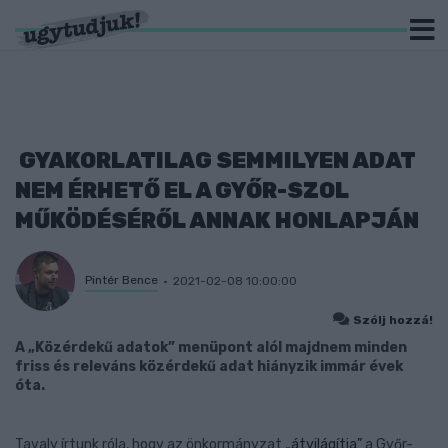
GYAKORLATILAG SEMMILYEN ADAT
NEM ÉRHETŐ EL A GYŐR-SZOL
MŰKÖDÉSÉRŐL ANNAK HONLAPJÁN
Pintér Bence
2021-02-08 10:00:00
Szólj hozzá!
A „Közérdekű adatok” menüpont alól majdnem minden
friss és releváns közérdekű adat hiányzik immár évek
óta.
Tavaly írtunk róla, hogy az önkormányzat
„átvilágítja”
a Győr-