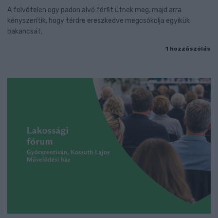
A felvételen egy padon alvó férfit ütnek meg, majd arra
kényszerítik, hogy térdre ereszkedve megcsókolja egyikük
bakancsát.
1 hozzászólás