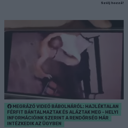
Szólj hozzá!
MEGRÁZÓ VIDEÓ BÁBOLNÁRÓL: HAJLÉKTALAN
FÉRFIT BÁNTALMAZTAK ÉS ALÁZTAK MEG - HELYI
INFORMÁCIÓINK SZERINT A RENDŐRSÉG MÁR
INTÉZKEDIK AZ ÜGYBEN