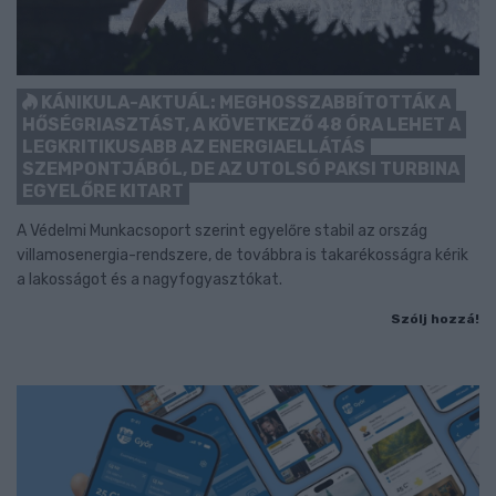
KÁNIKULA-AKTUÁL: MEGHOSSZABBÍTOTTÁK A
HŐSÉGRIASZTÁST, A KÖVETKEZŐ 48 ÓRA LEHET A
LEGKRITIKUSABB AZ ENERGIAELLÁTÁS
SZEMPONTJÁBÓL, DE AZ UTOLSÓ PAKSI TURBINA
EGYELŐRE KITART
A Védelmi Munkacsoport szerint egyelőre stabil az ország
villamosenergia-rendszere, de továbbra is takarékosságra kérik
a lakosságot és a nagyfogyasztókat.
Szólj hozzá!