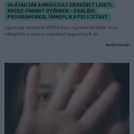
ÁTADJÁK A MEGÚJULT ERZSÉBET LIGETI
KRESZ-PARKOT GYŐRBEN – CSALÁDI
PROGRAMOKKAL ÜNNEPLIK A FELÚJÍTÁST
Ügyességi versenyek, KRESZ-kvíz, ingyenes kerékpár- és e-
rollerjelölés is várja a családokat augusztus 8-án.
Szólj hozzá!