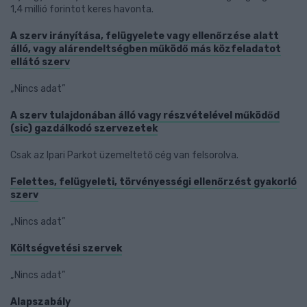
1,4 millió forintot keres havonta.
A szerv irányítása, felügyelete vagy ellenőrzése alatt
álló, vagy alárendeltségben működő más közfeladatot
ellátó szerv
„Nincs adat”
A szerv tulajdonában álló vagy részvételével működőd
(sic) gazdálkodó szervezetek
Csak az Ipari Parkot üzemeltető cég van felsorolva.
Felettes, felügyeleti, törvényességi ellenőrzést gyakorló
szerv
„Nincs adat”
Költségvetési szervek
„Nincs adat”
Alapszabály