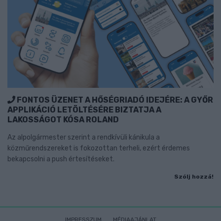
FONTOS ÜZENET A HŐSÉGRIADÓ IDEJÉRE: A GYŐR
APPLIKÁCIÓ LETÖLTÉSÉRE BIZTATJA A
LAKOSSÁGOT KÓSA ROLAND
Az alpolgármester szerint a rendkívüli kánikula a
közműrendszereket is fokozottan terheli, ezért érdemes
bekapcsolni a push értesítéseket.
Szólj hozzá!
IMPRESSZUM
MÉDIAAJÁNLAT