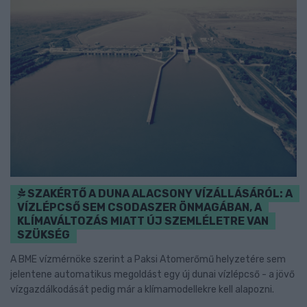
SZAKÉRTŐ A DUNA ALACSONY VÍZÁLLÁSÁRÓL: A
VÍZLÉPCSŐ SEM CSODASZER ÖNMAGÁBAN, A
KLÍMAVÁLTOZÁS MIATT ÚJ SZEMLÉLETRE VAN
SZÜKSÉG
A BME vízmérnöke szerint a Paksi Atomerőmű helyzetére sem
jelentene automatikus megoldást egy új dunai vízlépcső - a jövő
vízgazdálkodását pedig már a klímamodellekre kell alapozni.