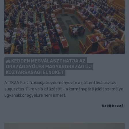
KEDDEN MEGVÁLASZTHATJA AZ
ORSZÁGGYŰLÉS MAGYARORSZÁG ÚJ
KÖZTÁRSASÁGI ELNÖKÉT
A TISZA Párt frakciója kezdeményezte az államfőválasztás
augusztus 11-re való kitűzését - a kormánypárti jelölt személye
ugyanakkor egyelőre nem ismert.
Szólj hozzá!