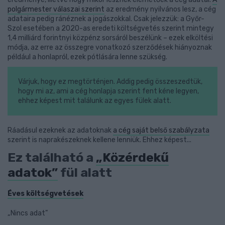
polgármester válaszai szerint
az eredmény nyilvános lesz, a cég
adataira pedig ránéznek a jogászokkal. Csak jelezzük: a Győr-
Szol esetében a 2020-as eredeti költségvetés szerint mintegy
1,4 milliárd forintnyi közpénz sorsáról beszélünk – ezek elköltési
módja, az erre az összegre vonatkozó szerződések hiányoznak
például a honlapról, ezek pótlására lenne szükség.
Várjuk, hogy ez megtörténjen. Addig pedig összeszedtük,
hogy mi az, ami a cég honlapja szerint fent kéne legyen,
ehhez képest mit találunk az egyes fülek alatt.
Ráadásul ezeknek az adatoknak
a cég saját belső szabályzata
szerint is naprakészeknek kellene lenniük. Ehhez képest...
Ez található a
„Közérdekű
adatok”
fül alatt
Éves költségvetések
„Nincs adat”