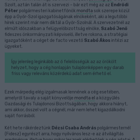
Szolt, aztán talán át is szervezi – bár ezt még az az
Endrődi
Péter
polgármesteri kabinetfőnök
mondta
sok szerepe közül
épp a Győr-Szol igazgatóságának elnökeként, aki a legutóbbi
hírek szerint már nem diktál a Győr-Szolnál. A szervezetnél az
elmúlt időszakban a felügyelőbizottság elnöke,
Szabó Jenő
fideszes önkormányzati képviselő, illetve rokona, a stratégiai
igazgatóként a céget de facto vezető
Szabó Ákos
intézi az
ügyeket.
Így jelenleg leginkább az ő felelősségük az az örökölt
helyzet, hogy a cég honlapján tulajdonképpen egy darab
friss vagy releváns közérdekű adat sem érhető el.
Ezek márpedig elég izgalmasak lennének a cég esetében,
amelyről tavaly a saját könyvelője
mondta el
a közgyűlés
Gazdasági és Tulajdonosi Bizottságában, hogy akkora hiányt,
ami akkor, ősszel volt a cégnél, már nem lehet kigazdálkodni
saját forrásból.
Két hete rákérdeztünk
Dézsi Csaba András
polgármesternél
(Fidesz) egyrészt arra, hogy nyilvános lesz-e az átvilágítás
eredménye, illetve hogy mikor lesznek elérhetőek a cég adatai.
A