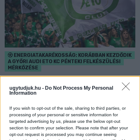
ENERGIATAKARÉKOSSÁG: KORÁBBAN KEZDŐDIK
A GYŐRI AUDI ETO KC PÉNTEKI FELKÉSZÜLÉSI
MÉRKŐZÉSE
Az energiaellátás tehermentesítése érdekében másfél órával
előrébb hozták a Brest Bretagne Handball elleni találkozó
ugytudjuk.hu -
Do Not Process My Personal
kezdését.
Information
1 hozzászólás
If you wish to opt-out of the sale, sharing to third parties, or
processing of your personal or sensitive information for
targeted advertising by us, please use the below opt-out
section to confirm your selection. Please note that after your
opt-out request is processed you may continue seeing