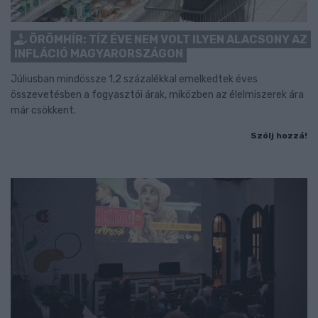
ÖRÖMHÍR: TÍZ ÉVE NEM VOLT ILYEN ALACSONY AZ
INFLÁCIÓ MAGYARORSZÁGON
Júliusban mindössze 1,2 százalékkal emelkedtek éves
összevetésben a fogyasztói árak, miközben az élelmiszerek ára
már csökkent.
Szólj hozzá!