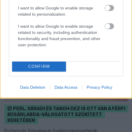
Szólj hozzá!
I want to allow Google to enable storage
related to personalization.
I want to allow Google to enable storage
related to security, including authentication
functionality and fraud prevention, and other
user protection.
CONFIRM
Data Deletion
Data Access
Privacy Policy
PERL, VÁRADI ÉS TANOH DEZ IS OTT VAN A FÉRFI
KOSÁRLABDA-VÁLOGATOTT SZŰKÍTETT
KERETÉBEN
Észtország, Szlovénia és Svédország következik.