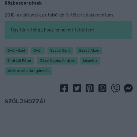
Közbeszerzések
2018-as dátumú az utolsó ide feltöltött dokumentum.
Úgy tűnik tehát, hogy lenne mit feltölteni!
Győr-Szol
Győr
Szabó Jenő
Szabó Ákos
Endrődi Péter
Dézsi Csaba András
közpénz
közérdekű adatigénylés
SZÓLJ HOZZÁ!