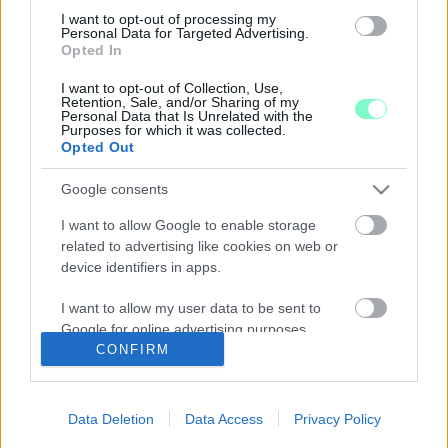
Gyűlölet, uralkodás, megosztottság - ilyen a politika a Jobbikból
I want to opt-out of processing my
kiebrudalt jelölt szerint.
Personal Data for Targeted Advertising.
Opted In
A SZOMBATHELYI KOSÁRLABDACSAPAT EGYIK
LEGNAGYOBB ELLENDRUKKERE IS BEKERÜLT A
I want to opt-out of Collection, Use,
FIDESZ KÉPVISELŐJELÖLTJEI KÖZÉ
Retention, Sale, and/or Sharing of my
Personal Data that Is Unrelated with the
2019. július. 19. 08:00
Purposes for which it was collected.
Opted Out
Büki Zoltán Egyházashollóson rövid ideig volt polgármester, majd
lemondásra szólította fel a képviselő-testület azért, mert nem
látta el a feladatát.
Google consents
MÉG A KÖZTERÜLET-FELÜGYELET VEZETŐJE
I want to allow Google to enable storage
IS BELEÁLLT A FIDESZES KÉPVISELŐJELÖLT
related to advertising like cookies on web or
KAMPÁNYÁBA SZOMBATHELYEN
device identifiers in apps.
2018. október. 17. 17:22
Így is elmaradt a siker. Pedig a fideszes városvezetés odatette
I want to allow my user data to be sent to
magát. Az időközi választási kampány összefoglalója.
Google for online advertising purposes.
MELEGA MIKLÓS A FACEBOOKON GRATULÁLT A
CONFIRM
GYŐZTES LÁSZLÓ GYŐZŐNEK
I want to allow Google to send me
personalized advertising.
2018. október. 15. 07:27
Data Deletion
Data Access
Privacy Policy
Megköszönte az aktivisták segítségét is.
I want to allow Google to enable storage