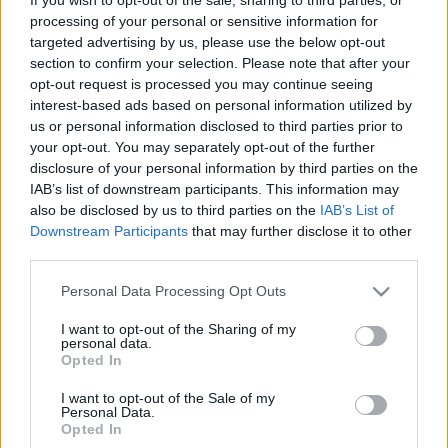
KICSINYESSÉG VAGY FIDESZES FURFANG?
processing of your personal or sensitive information for
MELEGA MIKLÓS TÖRTÉNÉSZ,
targeted advertising by us, please use the below opt-out
KÉPVISELŐJELÖLT MONDOTT BESZÉDET
section to confirm your selection. Please note that after your
OKTÓBER 6-ÁN
opt-out request is processed you may continue seeing
interest-based ads based on personal information utilized by
2019. október. 06. 20:27
A közgyűlés határozott róla, hogy történész mondja a beszédet.
us or personal information disclosed to third parties prior to
Igaz, azt nem kötötték ki, hogy nem lehet a történész
your opt-out. You may separately opt-out of the further
képviselőjelölt.
disclosure of your personal information by third parties on the
IAB’s list of downstream participants. This information may
ANNYIRA SÜRGŐS VOLT A SZOMBATHELYI
also be disclosed by us to third parties on the
IAB’s List of
FIDESZES KÉPVISELŐJELÖLTEKNEK A MOBIL
KORMÁNYABLAK ELŐTT PÓZOLNI, HOGY AZZAL
Downstream Participants
that may further disclose it to other
SEM TÖRŐDTEK, HOGY AZ AUTÓNAK MÉG CSAK
third parties.
TERÜLETFOGLALÁSI ENGEDÉLYE SINCSEN
Please note that this website/app uses one or more Google
Personal Data Processing Opt Outs
2019. szeptember. 20. 14:46
services and may gather and store information including but
Vagy lehet a Fideszre már végképp nem vonatkoznak a
not limited to your visit or usage behaviour. You may click to
I want to opt-out of the Sharing of my
szabályok?
personal data.
grant or deny consent to Google and its third-party tags to
Opted In
HORVÁTH GÁBOR, A FIDESZ SZOMBATHELYI
use your data for below specified purposes in below Google
KÉPVISELŐJELÖLTJE SZERINT JELÖLŐ
consent section.
I want to opt-out of the Sale of my
PÁRTJA ELLOPJA A KÖZPÉNZT
Personal Data.
Opted In
2019. szeptember. 06. 06:38