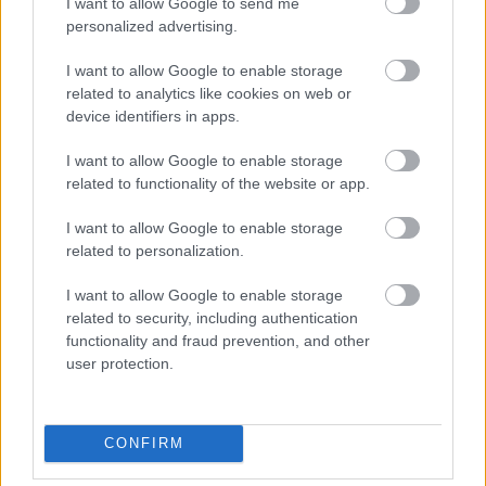
I want to allow Google to send me
personalized advertising.
I want to allow Google to enable storage
related to analytics like cookies on web or
device identifiers in apps.
I want to allow Google to enable storage
related to functionality of the website or app.
I want to allow Google to enable storage
related to personalization.
A BAROKK ÖSSZES ÁRNYALATA ÉS MÉG EGY SOR
KIVÁLÓ PROGRAM VÁR MINDENKIT EZEN A HÉTVÉGÉN
I want to allow Google to enable storage
GYŐRBEN
related to security, including authentication
functionality and fraud prevention, and other
Középpontban a hagyományőrzés, de lesz Pogány Induló és
user protection.
Majka koncert, jóga szeánsz, “borhajózás” és egy csomó minden
más.
Szólj hozzá!
CONFIRM