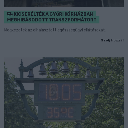
KICSERÉLTÉK A GYŐRI KÓRHÁZBAN
MEGHIBÁSODOTT TRANSZFORMÁTORT
Megkezdték az elhalasztott egészségügyi ellátásokat.
Szólj hozzá!