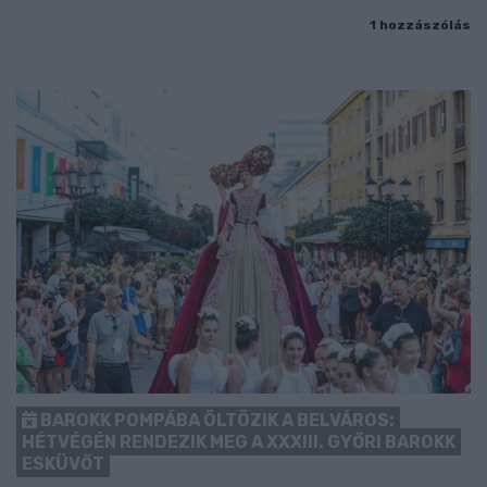
1 hozzászólás
BAROKK POMPÁBA ÖLTÖZIK A BELVÁROS:
HÉTVÉGÉN RENDEZIK MEG A XXXIII. GYŐRI BAROKK
ESKÜVŐT