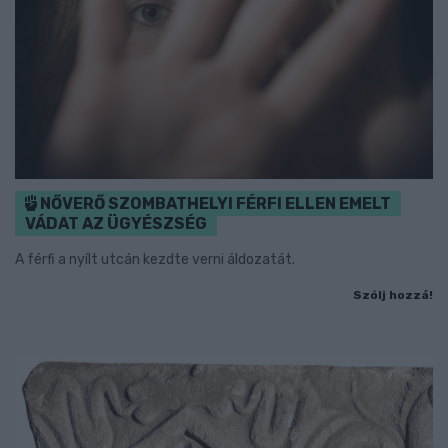
NŐVERŐ SZOMBATHELYI FÉRFI ELLEN EMELT
VÁDAT AZ ÜGYÉSZSÉG
A férfi a nyílt utcán kezdte verni áldozatát.
Szólj hozzá!