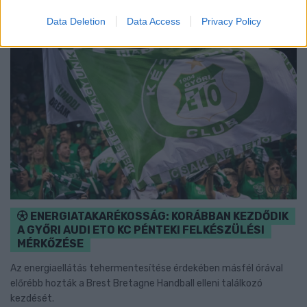
Data Deletion
Data Access
Privacy Policy
ENERGIATAKARÉKOSSÁG: KORÁBBAN KEZDŐDIK
A GYŐRI AUDI ETO KC PÉNTEKI FELKÉSZÜLÉSI
MÉRKŐZÉSE
Az energiaellátás tehermentesítése érdekében másfél órával
előrébb hozták a Brest Bretagne Handball elleni találkozó
kezdését.