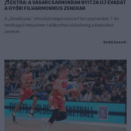
EXTRA: A VÁSÁRCSARNOKBAN NYITJA ÚJ ÉVADÁT
A GYŐRI FILHARMONIKUS ZENEKAR
A „Zenélő piac” című különleges koncerttel szeptember 7-én
rendhagyó helyszínen találkozhat a közönség a klasszikus
zenével.
Szólj hozzá!