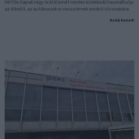
Hétfőn hajnali négy órától ismét minden közlekedő használhatja
az átkelőt, az autóbuszok is visszatérnek eredeti útvonalukra.
Szólj hozzá!