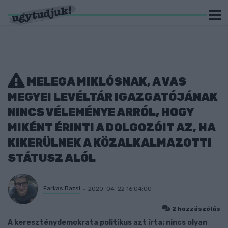
MELEGA MIKLÓSNAK, A VAS
MEGYEI LEVÉLTÁR IGAZGATÓJÁNAK
NINCS VÉLEMÉNYE ARRÓL, HOGY
MIKÉNT ÉRINTI A DOLGOZÓIT AZ, HA
KIKERÜLNEK A KÖZALKALMAZOTTI
STÁTUSZ ALÓL
Farkas Bazsi
2020-04-22 16:04:00
2 hozzászólás
A kereszténydemokrata politikus azt írta: nincs olyan