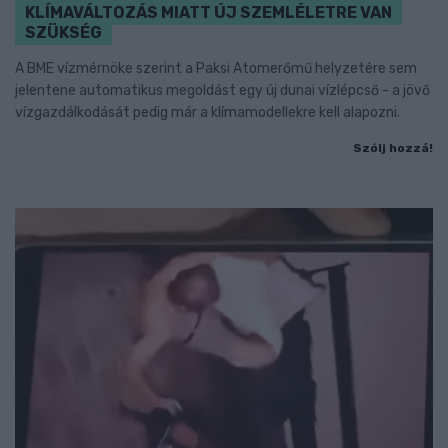
KLÍMAVÁLTOZÁS MIATT ÚJ SZEMLÉLETRE VAN
SZÜKSÉG
A BME vízmérnöke szerint a Paksi Atomerőmű helyzetére sem
jelentene automatikus megoldást egy új dunai vízlépcső - a jövő
vízgazdálkodását pedig már a klímamodellekre kell alapozni.
Szólj hozzá!