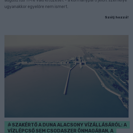
augusztus 11-re való kitűzését - a kormánypárti jelölt személye
ugyanakkor egyelőre nem ismert.
Szólj hozzá!
SZAKÉRTŐ A DUNA ALACSONY VÍZÁLLÁSÁRÓL: A
VÍZLÉPCSŐ SEM CSODASZER ÖNMAGÁBAN, A