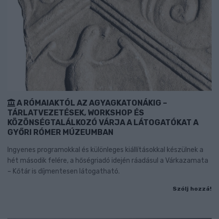
A RÓMAIAKTÓL AZ AGYAGKATONÁKIG –
TÁRLATVEZETÉSEK, WORKSHOP ÉS
KÖZÖNSÉGTALÁLKOZÓ VÁRJA A LÁTOGATÓKAT A
GYŐRI RÓMER MÚZEUMBAN
Ingyenes programokkal és különleges kiállításokkal készülnek a
hét második felére, a hőségriadó idején ráadásul a Várkazamata
– Kőtár is díjmentesen látogatható.
Szólj hozzá!