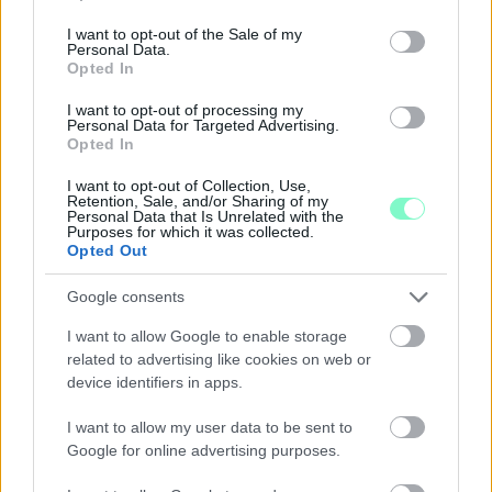
use your data for below specified purposes in below Google
consent section.
I want to opt-out of the Sale of my
Personal Data.
Opted In
I want to opt-out of processing my
Personal Data for Targeted Advertising.
Opted In
I want to opt-out of Collection, Use,
Retention, Sale, and/or Sharing of my
ÖRÖMHÍR: TÍZ ÉVE NEM VOLT ILYEN ALACSONY AZ
Personal Data that Is Unrelated with the
Purposes for which it was collected.
INFLÁCIÓ MAGYARORSZÁGON
Opted Out
Júliusban mindössze 1,2 százalékkal emelkedtek éves
Google consents
összevetésben a fogyasztói árak, miközben az élelmiszerek ára
már csökkent.
I want to allow Google to enable storage
related to advertising like cookies on web or
Szólj hozzá!
device identifiers in apps.
I want to allow my user data to be sent to
Google for online advertising purposes.