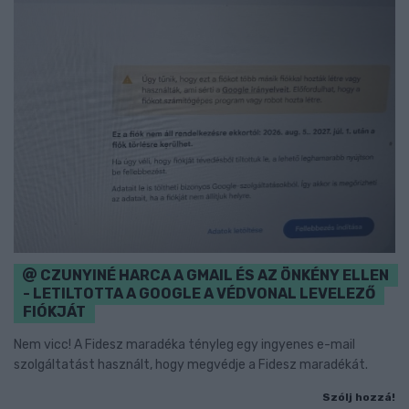
CZUNYINÉ HARCA A GMAIL ÉS AZ ÖNKÉNY ELLEN
- LETILTOTTA A GOOGLE A VÉDVONAL LEVELEZŐ
FIÓKJÁT
Nem vicc! A Fidesz maradéka tényleg egy ingyenes e-mail
szolgáltatást használt, hogy megvédje a Fidesz maradékát.
Szólj hozzá!