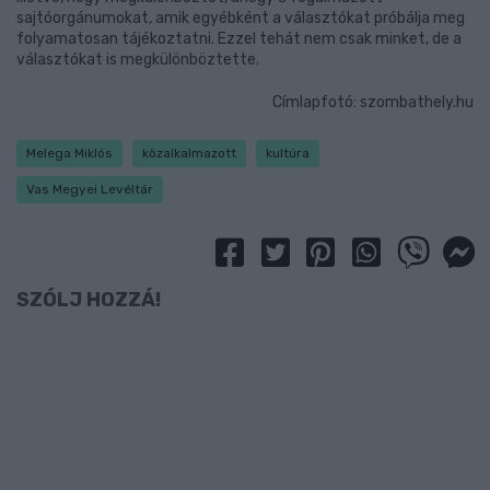
sajtóorgánumokat, amik egyébként a választókat próbálja meg
folyamatosan tájékoztatni. Ezzel tehát nem csak minket, de a
választókat is megkülönböztette.
Címlapfotó: szombathely.hu
Melega Miklós
közalkalmazott
kultúra
Vas Megyei Levéltár
SZÓLJ HOZZÁ!