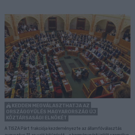
KEDDEN MEGVÁLASZTHATJA AZ
ORSZÁGGYŰLÉS MAGYARORSZÁG ÚJ
KÖZTÁRSASÁGI ELNÖKÉT
A TISZA Párt frakciója kezdeményezte az államfőválasztás