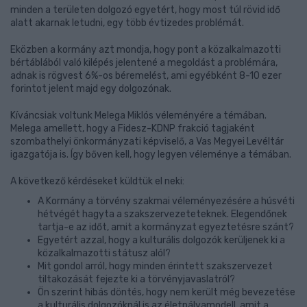
minden a területen dolgozó egyetért, hogy most túl rövid idő
alatt akarnak letudni, egy több évtizedes problémát.
Eközben a kormány azt mondja, hogy pont a közalkalmazotti
bértáblából való kilépés jelentené a megoldást a problémára,
adnak is rögvest 6%-os béremelést, ami egyébként 8-10 ezer
forintot jelent majd egy dolgozónak.
Kíváncsiak voltunk Melega Miklós véleményére a témában.
Melega amellett, hogy a Fidesz-KDNP frakció tagjaként
szombathelyi önkormányzati képviselő, a Vas Megyei Levéltár
igazgatója is. Így bőven kell, hogy legyen véleménye a témában.
A következő kérdéseket küldtük el neki:
A Kormány a törvény szakmai véleményezésére a húsvéti
hétvégét hagyta a szakszervezeteteknek. Elegendőnek
tartja-e az időt, amit a kormányzat egyeztetésre szánt?
Egyetért azzal, hogy a kulturális dolgozók kerüljenek ki a
közalkalmazotti státusz alól?
Mit gondol arról, hogy minden érintett szakszervezet
tiltakozását fejezte ki a törvényjavaslatról?
Ön szerint hibás döntés, hogy nem került még bevezetése
a kulturális dolgozóknál is az életpályamodell, amit a