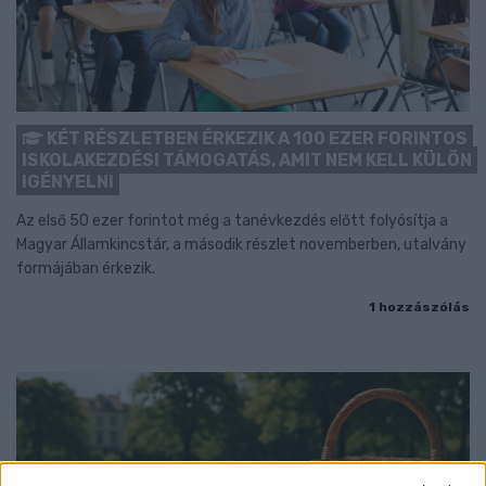
KÉT RÉSZLETBEN ÉRKEZIK A 100 EZER FORINTOS
ISKOLAKEZDÉSI TÁMOGATÁS, AMIT NEM KELL KÜLÖN
IGÉNYELNI
Az első 50 ezer forintot még a tanévkezdés előtt folyósítja a
Magyar Államkincstár, a második részlet novemberben, utalvány
formájában érkezik.
1 hozzászólás