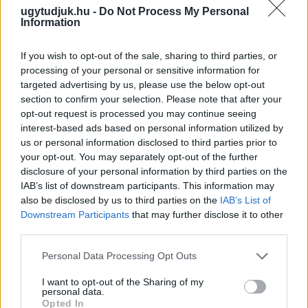
ugytudjuk.hu -
Do Not Process My Personal
Information
If you wish to opt-out of the sale, sharing to third parties, or
processing of your personal or sensitive information for
targeted advertising by us, please use the below opt-out
section to confirm your selection. Please note that after your
opt-out request is processed you may continue seeing
interest-based ads based on personal information utilized by
PIKNIK ITALOK: ÍZEK ÉS ÉLMÉNYEK A SZABADBAN
us or personal information disclosed to third parties prior to
your opt-out. You may separately opt-out of the further
Ahogy tavaszodik és a nap egyre tovább marad velünk, sokaknak
disclosure of your personal information by third parties on the
támad kedve kirándulni a természetbe.
IAB’s list of downstream participants. This information may
also be disclosed by us to third parties on the
IAB’s List of
Szólj hozzá!
Downstream Participants
that may further disclose it to other
third parties.
Please note that this website/app uses one or more Google
Personal Data Processing Opt Outs
services and may gather and store information including but
not limited to your visit or usage behaviour. You may click to
I want to opt-out of the Sharing of my
personal data.
grant or deny consent to Google and its third-party tags to
Opted In