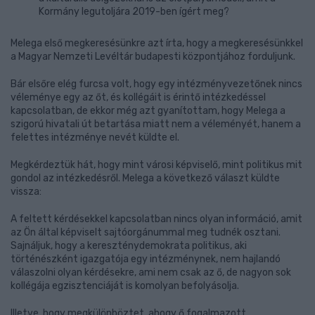
Kormány legutoljára 2019-ben ígért meg?
Melega első megkeresésünkre azt írta, hogy a megkeresésünkkel
a Magyar Nemzeti Levéltár budapesti központjához forduljunk.
Bár elsőre elég furcsa volt, hogy egy intézményvezetőnek nincs
véleménye egy az őt, és kollégáit is érintő intézkedéssel
kapcsolatban, de ekkor még azt gyanítottam, hogy Melega a
szigorú hivatali út betartása miatt nem a véleményét, hanem a
felettes intézménye nevét küldte el.
Megkérdeztük hát, hogy mint városi képviselő, mint politikus mit
gondol az intézkedésről. Melega a következő választ küldte
vissza:
A feltett kérdésekkel kapcsolatban nincs olyan információ, amit
az Ön által képviselt sajtóorgánummal meg tudnék osztani.
Sajnáljuk, hogy a kereszténydemokrata politikus, aki
történészként igazgatója egy intézménynek, nem hajlandó
válaszolni olyan kérdésekre, ami nem csak az ő, de nagyon sok
kollégája egzisztenciáját is komolyan befolyásolja.
Illetve, hogy megkülönböztet, ahogy ő fogalmazott