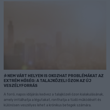
NEM VÁRT HELYEN IS OKOZHAT PROBLÉMÁKAT AZ
EXTRÉM HŐSÉG: A TALAJKÖZELI ÓZON AZ ÚJ
VESZÉLYFORRÁS
A forró, napos időjárás kedvez a talajközeli ózon kialakulásának,
amely irritálhatja a légutakat, ronthatja a tüdő működését és
különösen veszélyes lehet a krónikus betegek számára.