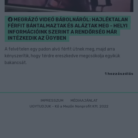
MEGRÁZÓ VIDEÓ BÁBOLNÁRÓL: HAJLÉKTALAN
FÉRFIT BÁNTALMAZTAK ÉS ALÁZTAK MEG - HELYI
INFORMÁCIÓINK SZERINT A RENDŐRSÉG MÁR
INTÉZKEDIK AZ ÜGYBEN
A felvételen egy padon alvó férfit ütnek meg, majd arra
kényszerítik, hogy térdre ereszkedve megcsókolja egyikük
bakancsát.
1 hozzászólás
IMPRESSZUM
MÉDIAAJÁNLAT
UGYTUDJUK - Kő a Mezőn Nonprofit Kft. 2022