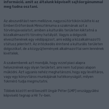
információ, amit az általunk képviselt sajtóorgánummal
meg tudna osztani.
Az abszurditást nem mellőzve, nagycsütörtökön küldte ki az
Emberi Erőforrások Minisztériuma a szakmának azt a
törvényjavaslatot, amiben a kulturális területen kiiktatná a
közalkalmazotti törvény hatályát. Vagyis a dolgozók
elveszítenének egy védőpajzsot, ami eddig a közalkalmazotti
státusz jelentett. Az intézkedés érintené a kulturális területen
dolgozókat, de a közgyűjtemények alkalmazottai sem lennének
kivételek.
A szakemberek azt mondják, hogy ezzel piaci alapra
helyeznének egy olyan területet, ami nem tud piaci alapon
működni. Azt ugyanis nehéz meghatározni, hogy egy levéltáros,
vagy egy könyvtáros munkájának hatékonyságát, milyen
fokmérő tudja megmutatni.
Többek között erről beszélt Ungár Péter (LMP) országgyűlési
képviselő tegnap a Hír Tv-ben.