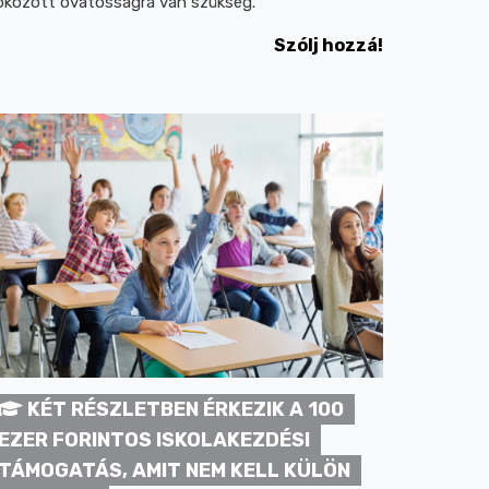
okozott óvatosságra van szükség.
Szólj hozzá!
KÉT RÉSZLETBEN ÉRKEZIK A 100
EZER FORINTOS ISKOLAKEZDÉSI
TÁMOGATÁS, AMIT NEM KELL KÜLÖN