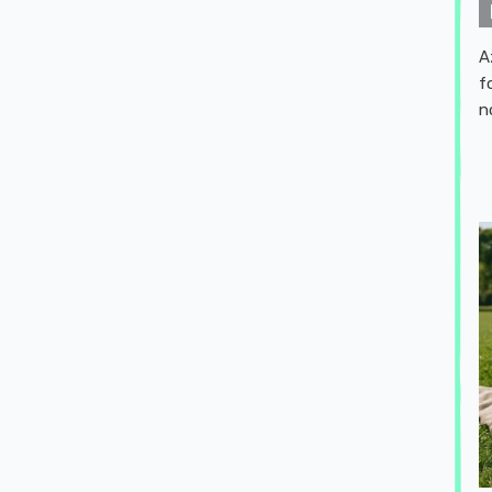
A
f
n