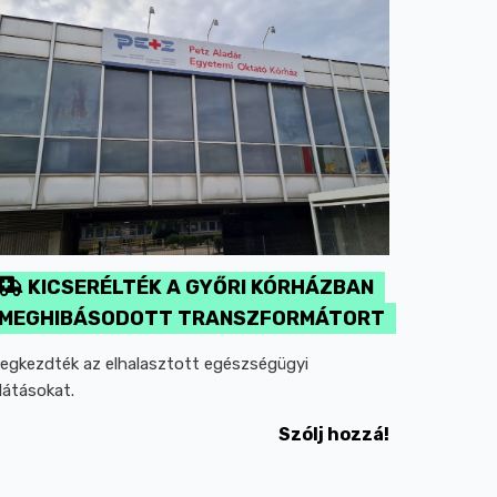
KICSERÉLTÉK A GYŐRI KÓRHÁZBAN
MEGHIBÁSODOTT TRANSZFORMÁTORT
egkezdték az elhalasztott egészségügyi
llátásokat.
Szólj hozzá!