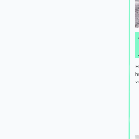
H
h
v