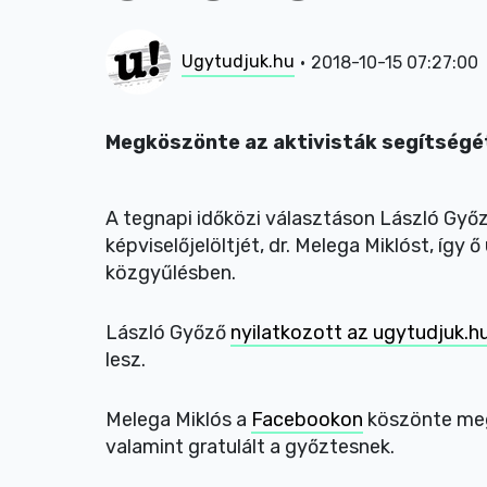
Ugytudjuk.hu
2018-10-15 07:27:00
Megköszönte az aktivisták segítségét
A tegnapi időközi választáson László Győ
képviselőjelöltjét, dr. Melega Miklóst, íg
közgyűlésben.
László Győző
nyilatkozott az ugytudjuk.h
lesz.
Melega Miklós a
Facebookon
köszönte meg 
valamint gratulált a győztesnek.