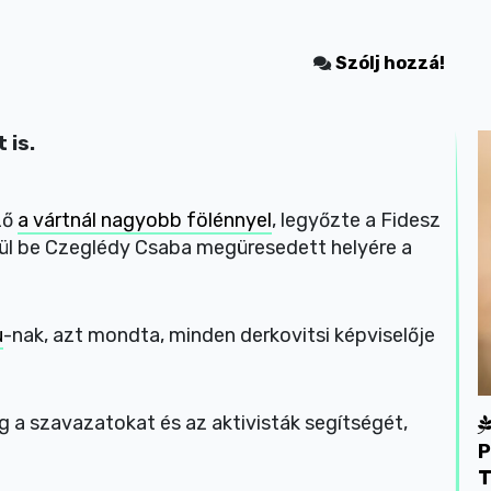
Szólj hozzá!
 is.
ző
a vártnál nagyobb fölénnyel
, legyőzte a Fidesz
y ő ül be Czeglédy Csaba megüresedett helyére a
u
-nak, azt mondta, minden derkovitsi képviselője
a szavazatokat és az aktivisták segítségét,
P
T