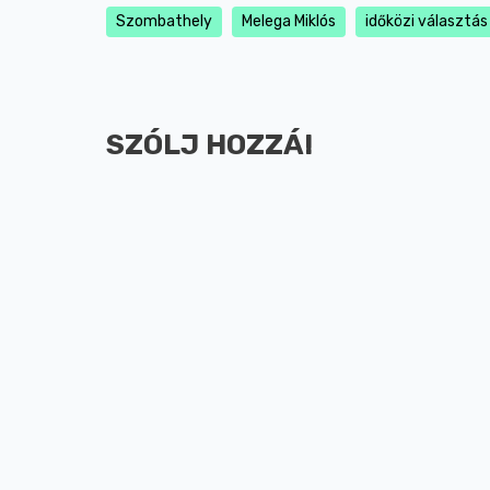
Szombathely
Melega Miklós
időközi választás
SZÓLJ HOZZÁ!