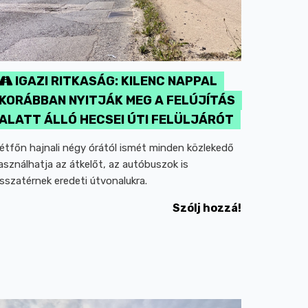
IGAZI RITKASÁG: KILENC NAPPAL
KORÁBBAN NYITJÁK MEG A FELÚJÍTÁS
ALATT ÁLLÓ HECSEI ÚTI FELÜLJÁRÓT
étfőn hajnali négy órától ismét minden közlekedő
asználhatja az átkelőt, az autóbuszok is
isszatérnek eredeti útvonalukra.
Szólj hozzá!