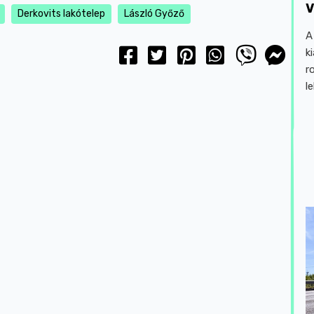
V
Derkovits lakótelep
László Győző
A
k
r
l