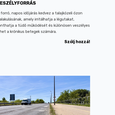
ESZÉLYFORRÁS
 forró, napos időjárás kedvez a talajközeli ózon
ialakulásának, amely irritálhatja a légutakat,
onthatja a tüdő működését és különösen veszélyes
ehet a krónikus betegek számára.
Szólj hozzá!