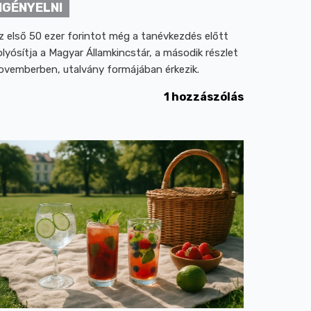
IGÉNYELNI
z első 50 ezer forintot még a tanévkezdés előtt
olyósítja a Magyar Államkincstár, a második részlet
ovemberben, utalvány formájában érkezik.
1 hozzászólás