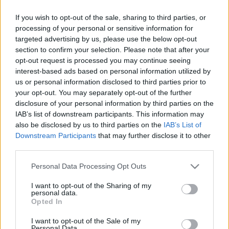
IDÉN TÖBB, MINT 300 EZER FORINTTAL NŐTT A
If you wish to opt-out of the sale, sharing to third parties, or
HALADÁS SPORTKOMPLEXUM
ÜGYVEZETŐJÉNEK FIZETÉSE
processing of your personal or sensitive information for
targeted advertising by us, please use the below opt-out
2022. június. 11. 07:25
section to confirm your selection. Please note that after your
995 ezer forintért igazgatja a létesítményt Gál Sándor, a Fidesz
opt-out request is processed you may continue seeing
szombathelyi elnökségének tagja.
interest-based ads based on personal information utilized by
EGYETLEN SZOMBATHELYI FIDESZES
us or personal information disclosed to third parties prior to
KÉPVISELŐ SEM SZAVAZTA MEG, HOGY GÖNCZ
your opt-out. You may separately opt-out of the further
ÁRPÁD NÉVADÓJA LEGYEN EGY HELYI
disclosure of your personal information by third parties on the
KÖZTERÜLETNEK
IAB’s list of downstream participants. This information may
2022. február. 24. 16:00
also be disclosed by us to third parties on the
IAB’s List of
A KDNP-s Melega Miklós szerint az egykori köztársasági elnök
Downstream Participants
that may further disclose it to other
tevékenységében voltak vitatható részletek.
third parties.
A SZOMBATHELYI ÓVODÁSOKAT MEGRONTÓ
Please note that this website/app uses one or more Google
Personal Data Processing Opt Outs
GENDER-PROPAGANDA SZELLEME LENGTE BE
services and may gather and store information including but
A VÁROSHÁZA NAGYTERMÉT
not limited to your visit or usage behaviour. You may click to
I want to opt-out of the Sharing of my
personal data.
2022. január. 27. 19:06
grant or deny consent to Google and its third-party tags to
Opted In
A közgyűlésen a fideszes politikusok már a gyerekek megrontóit
use your data for below specified purposes in below Google
látták maguk előtt.
consent section.
I want to opt-out of the Sale of my
Personal Data.