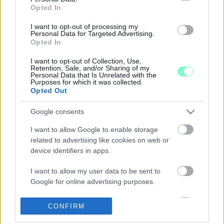
MELEGA MIKLÓS: FÁJ A KÖZALKALMAZOTTI
Opted In
STÁTUSZOM TERVEZETT ELVESZTÉSE
2020. május. 10. 08:55
I want to opt-out of processing my
Personal Data for Targeted Advertising.
A KDNP-s politikus azt írja, hogy egy diplomával rendelkező
Opted In
kollégájának ugyanannyi az alapfizetése, mint egy csupán
érettségivel rendelkezőé.
I want to opt-out of Collection, Use,
MELEGA MIKLÓS: A KÖZALKALMAZOTTI
Retention, Sale, and/or Sharing of my
Personal Data that Is Unrelated with the
JOGVISZONY KIVEZETÉSÉRŐL SZÓLÓ
Purposes for which it was collected.
BEJELENTÉS IDŐZÍTÉSE NEM VOLT A
Opted Out
LEGSZERENCSÉSEBB VÁLASZTÁS
Google consents
2020. május. 08. 09:20
Közzétette véleményét a Vas Megyei Levéltár igazgatója.
I want to allow Google to enable storage
EGY HÉT NEM VOLT ELÉG MELEGA MIKLÓSNAK,
related to advertising like cookies on web or
HOGY VÉLEMÉNYT NYILVÁNÍTSON KOLLÉGÁI
device identifiers in apps.
TERVEZETT KÖZALKALMAZOTTI
STÁTUSZÁNAK MEGSZÜNTETÉSÉRŐL
I want to allow my user data to be sent to
Google for online advertising purposes.
2020. május. 06. 16:05
Múlt héten azt ígérte, hogy hamarosan Facebook-oldalán teszi
közzé álláspontját.
I want to allow Google to send me
CONFIRM
personalized advertising.
MELEGA MIKLÓS MEGSÉRTŐDÖTT, MERT