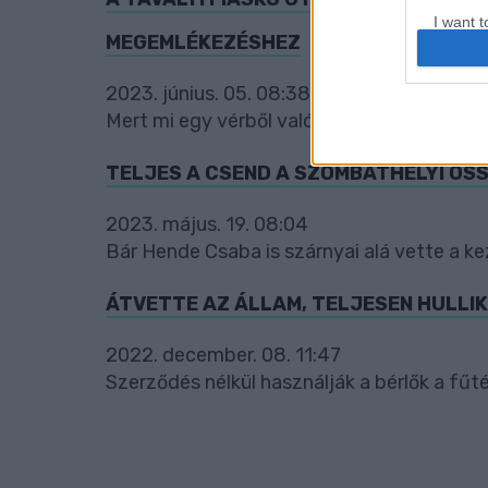
I want t
MEGEMLÉKEZÉSHEZ
web or d
I want t
2023. június. 05. 08:38
or app.
Mert mi egy vérből valók vagyunk.
I want t
TELJES A CSEND A SZOMBATHELYI Ö
I want t
2023. május. 19. 08:04
authenti
Bár Hende Csaba is szárnyai alá vette a 
ÁTVETTE AZ ÁLLAM, TELJESEN HULLIK
2022. december. 08. 11:47
Szerződés nélkül használják a bérlők a fűté