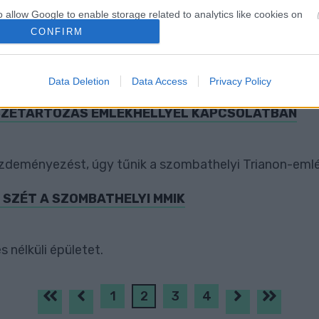
o allow Google to enable storage related to analytics like cookies on
evice identifiers in apps.
CONFIRM
o allow Google to enable storage related to functionality of the website
Data Deletion
Data Access
Privacy Policy
o allow Google to enable storage related to personalization.
SSZETARTOZÁS EMLÉKHELLYEL KAPCSOLATBAN
o allow Google to enable storage related to security, including
cation functionality and fraud prevention, and other user protection.
kezdeményezést, úgy tűnik a szombathelyi Trianon-em
 SZÉT A SZOMBATHELYI MMIK
s nélküli épületet.
1
2
3
4