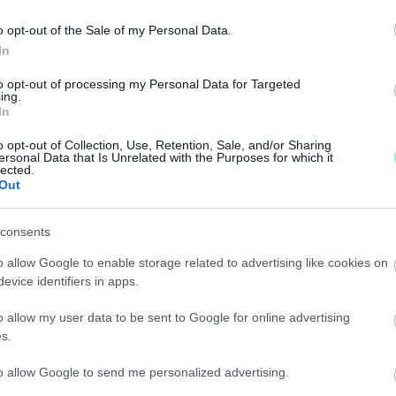
űalkotást, de egyelőre azt sem tudni, hol áll a gyűjt
o opt-out of the Sale of my Personal Data.
In
SEBB ARRA, HOGY A FIDESZ-KDNP SZOMBATHELYI
to opt-out of processing my Personal Data for Targeted
ing.
In
o opt-out of Collection, Use, Retention, Sale, and/or Sharing
ersonal Data that Is Unrelated with the Purposes for which it
SKÜVŐHELYSZÍN LESZ A BRENNER-VILLÁBÓL
lected.
Out
intért vásárolta meg az épületet. A tető ácsolása már 
consents
sára adományokat várnak.
o allow Google to enable storage related to advertising like cookies on
evice identifiers in apps.
ENNER-VILLÁT A MOSTANI TULAJDONOS
o allow my user data to be sent to Google for online advertising
s.
yzat élhet elővásárlási jogával.
to allow Google to send me personalized advertising.
BATHELYI FIDESZ-KDNP IS CSATLAKOZOTT AZ ÖS