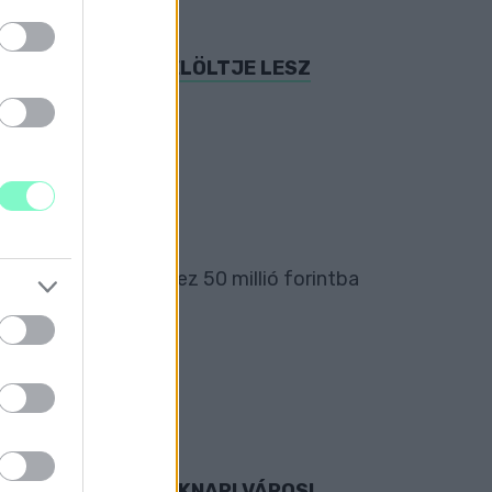
és.
 POLGÁRMESTER-JELÖLTJE LESZ
idén elkezdődhet, ez 50 millió forintba
SZETARTOZÁS ELMÉKNAPI VÁROSI