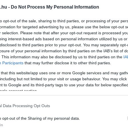
.hu -
Do Not Process My Personal Information
LYI KDNP ELNÖKE
to opt-out of the sale, sharing to third parties, or processing of your per
formation for targeted advertising by us, please use the below opt-out s
z általa kezdeményezett bizalmatlansági indítványt.
r selection. Please note that after your opt-out request is processed y
eing interest-based ads based on personal information utilized by us or
BOR
disclosed to third parties prior to your opt-out. You may separately opt-
losure of your personal information by third parties on the IAB’s list of
. This information may also be disclosed by us to third parties on the
IA
ndre ki szokta jelenteni, hogy ő nem fideszes.
Participants
that may further disclose it to other third parties.
 that this website/app uses one or more Google services and may gath
GÁVAL SZEMBEN MELEGA MIKLÓS A KDNP SZOMBA
including but not limited to your visit or usage behaviour. You may click 
 to Google and its third-party tags to use your data for below specifi
ogle consent section.
ól lemond és azonnal visszaadja a még októberig érvé
l Data Processing Opt Outs
ZOMBATHELYRE TERVEZETT ÖSSZETARTOZÁS EML
o opt-out of the Sharing of my personal data.
In