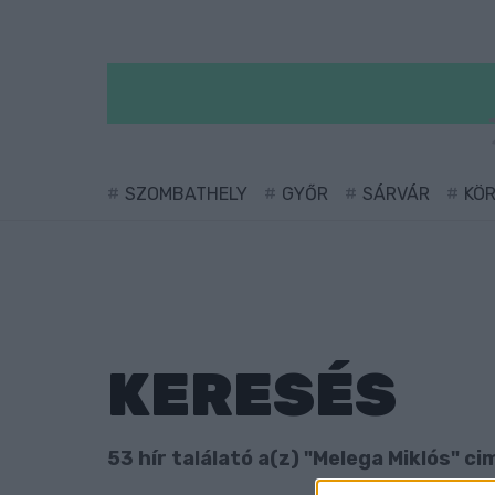
SZOMBATHELY
GYŐR
SÁRVÁR
KÖ
KERESÉS
53 hír találató a(z) "Melega Miklós" ci