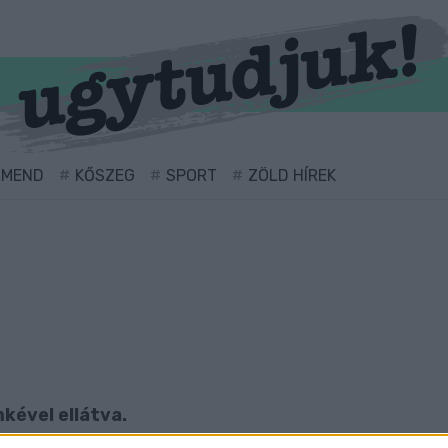
RMEND
KŐSZEG
SPORT
ZÖLD HÍREK
mkével ellátva.