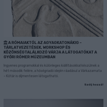
A RÓMAIAKTÓL AZ AGYAGKATONÁKIG –
TÁRLATVEZETÉSEK, WORKSHOP ÉS
KÖZÖNSÉGTALÁLKOZÓ VÁRJA A LÁTOGATÓKAT A
GYŐRI RÓMER MÚZEUMBAN
Ingyenes programokkal és különleges kiállításokkal készülnek a
hét második felére, a hőségriadó idején ráadásul a Várkazamata
– Kőtár is díjmentesen látogatható.
Szólj hozzá!