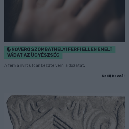
NŐVERŐ SZOMBATHELYI FÉRFI ELLEN EMELT
VÁDAT AZ ÜGYÉSZSÉG
A férfi a nyílt utcán kezdte verni áldozatát.
Szólj hozzá!