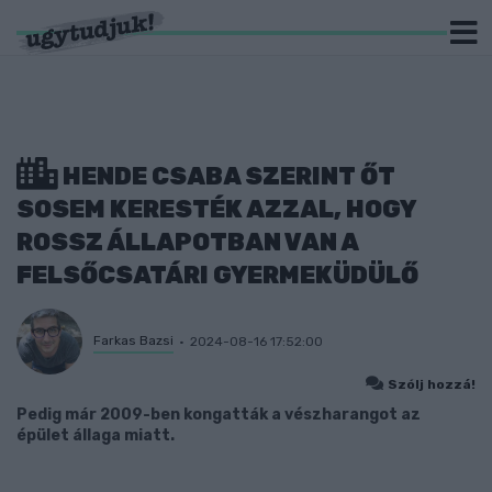
HENDE CSABA SZERINT ŐT
SOSEM KERESTÉK AZZAL, HOGY
ROSSZ ÁLLAPOTBAN VAN A
FELSŐCSATÁRI GYERMEKÜDÜLŐ
Farkas Bazsi
2024-08-16 17:52:00
Szólj hozzá!
Pedig már 2009-ben kongatták a vészharangot az
épület állaga miatt.