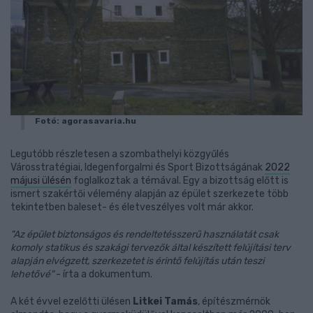
Fotó: agorasavaria.hu
Legutóbb részletesen a szombathelyi közgyűlés
Városstratégiai, Idegenforgalmi és Sport Bizottságának
2022
májusi ülésén
foglalkoztak a témával. Egy a bizottság előtt is
ismert szakértői vélemény alapján az épület szerkezete több
tekintetben baleset- és életveszélyes volt már akkor.
"Az épület biztonságos és rendeltetésszerű használatát csak
komoly statikus és szakági tervezők által készített felújítási terv
alapján elvégzett, szerkezetet is érintő felújítás után teszi
lehetővé"
- írta a dokumentum.
A két évvel ezelőtti ülésen
Litkei Tamás
, építészmérnök