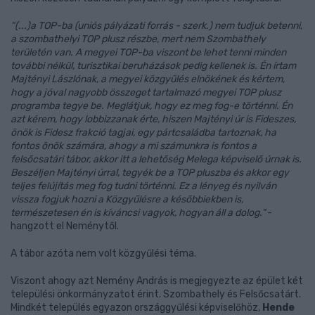
“(...)a TOP-ba (uniós pályázati forrás - szerk.) nem tudjuk betenni,
a szombathelyi TOP plusz részbe, mert nem Szombathely
területén van. A megyei TOP-ba viszont be lehet tenni minden
további nélkül, turisztikai beruházások pedig kellenek is. Én írtam
Majtényi Lászlónak, a megyei közgyűlés elnökének és kértem,
hogy a jóval nagyobb összeget tartalmazó megyei TOP plusz
programba tegye be. Meglátjuk, hogy ez meg fog-e történni. Én
azt kérem, hogy lobbizzanak érte, hiszen Majtényi úr is Fideszes,
önök is Fidesz frakció tagjai, egy pártcsaládba tartoznak, ha
fontos önök számára, ahogy a mi számunkra is fontos a
felsőcsatári tábor, akkor itt a lehetőség Melega képviselő úrnak is.
Beszéljen Majtényi úrral, tegyék be a TOP pluszba és akkor egy
teljes felújítás meg fog tudni történni. Ez a lényeg és nyilván
vissza fogjuk hozni a Közgyűlésre a későbbiekben is,
természetesen én is kíváncsi vagyok, hogyan áll a dolog.”
-
hangzott el Neménytől.
A tábor azóta nem volt közgyűlési téma.
Viszont ahogy azt Nemény András is megjegyezte az épület két
települési önkormányzatot érint. Szombathely és Felsőcsatárt.
Mindkét település egyazon országgyűlési képviselőhöz,
Hende