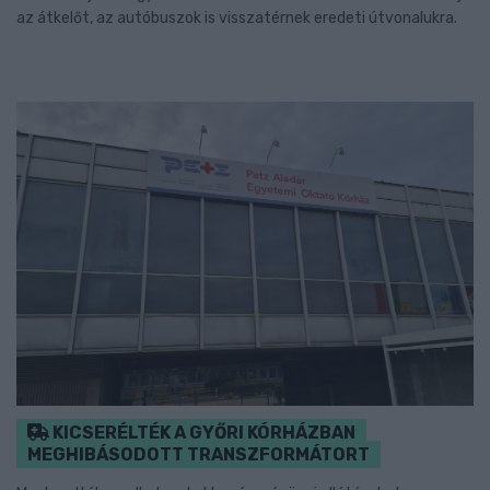
az átkelőt, az autóbuszok is visszatérnek eredeti útvonalukra.
KICSERÉLTÉK A GYŐRI KÓRHÁZBAN
MEGHIBÁSODOTT TRANSZFORMÁTORT