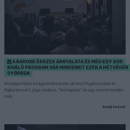
A BAROKK ÖSSZES ÁRNYALATA ÉS MÉG EGY SOR
KIVÁLÓ PROGRAM VÁR MINDENKIT EZEN A HÉTVÉGÉN
GYŐRBEN
Középpontban a hagyományőrzés, de lesz Pogány Induló és
Majka koncert, jóga szeánsz, “borhajózás” és egy csomó minden
más.
Szólj hozzá!