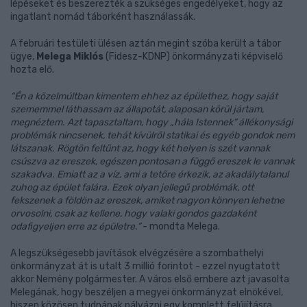
lépéseket és beszerezték a szükséges engedélyeket, hogy az
ingatlant nomád táborként használassák.
A februári testületi ülésen aztán megint szóba került a tábor
ügye,
Melega Miklós
(Fidesz-KDNP) önkormányzati képviselő
hozta elő.
“Én a közelmúltban kimentem ehhez az épülethez, hogy saját
szememmel láthassam az állapotát, alaposan körül jártam,
megnéztem. Azt tapasztaltam, hogy „hála Istennek” állékonysági
problémák nincsenek, tehát kívülről statikai és egyéb gondok nem
látszanak. Rögtön feltűnt az, hogy két helyen is szét vannak
csúszva az ereszek, egészen pontosan a függő ereszek le vannak
szakadva. Emiatt az a víz, ami a tetőre érkezik, az akadálytalanul
zuhog az épület falára. Ezek olyan jellegű problémák, ott
fekszenek a földön az ereszek, amiket nagyon könnyen lehetne
orvosolni, csak az kellene, hogy valaki gondos gazdaként
odafigyeljen erre az épületre.”
- mondta Melega.
A legszükségesebb javítások elvégzésére a szombathelyi
önkormányzat át is utalt 3 millió forintot - ezzel nyugtatott
akkor Nemény polgármester. A város első embere azt javasolta
Melegának, hogy beszéljen a megyei önkormányzat elnökével,
hiszen közösen tudnának pályázni egy komplett felújításra.