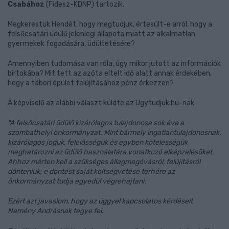
Csabához
(Fidesz-KDNP) tartozik.
Megkerestük Hendét, hogy megtudjuk, értesült-e arról, hogy a
felsőcsatári üdülő jelenlegi állapota miatt az alkalmatlan
gyermekek fogadására, üdültetésére?
Amennyiben tudomása van róla, úgy mikor jutott az információk
birtokába? Mit tett az azóta eltelt idő alatt annak érdekében,
hogy a tábori épület felújításához pénz érkezzen?
A képviselő az alábbi választ küldte az Ugytudjuk.hu-nak:
"A felsőcsatári üdülő kizárólagos tulajdonosa sok éve a
szombathelyi önkormányzat. Mint bármely ingatlantulajdonosnak,
kizárólagos joguk, felelősségük és egyben kötelességük
meghatározni az üdülő használatára vonatkozó elképzelésüket.
Ahhoz mérten kell a szükséges állagmegóvásról, felújításról
dönteniük; e döntést saját költségvetése terhére az
önkormányzat tudja egyedül végrehajtani.
Ezért azt javaslom, hogy az üggyel kapcsolatos kérdéseit
Nemény Andrásnak tegye fel.