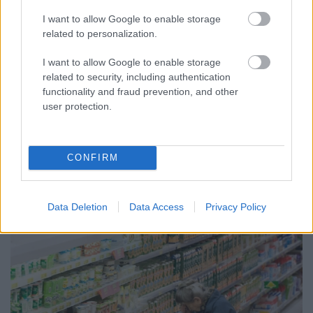
I want to allow Google to enable storage
related to personalization.
I want to allow Google to enable storage
related to security, including authentication
functionality and fraud prevention, and other
user protection.
PIKNIK ITALOK: ÍZEK ÉS ÉLMÉNYEK A SZABADBAN
Ahogy tavaszodik és a nap egyre tovább marad velünk, sokaknak
támad kedve kirándulni a természetbe.
CONFIRM
Szólj hozzá!
Data Deletion
Data Access
Privacy Policy