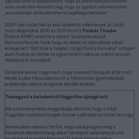
Egyúttal arról is tájékoztatom, hogy az önkormányzat részéről
soha senki nem keresett meg, hogy ez ügyben véleményemet,
javaslatomat, netán bárminemű segítségemet kérje."
2009-ben születtek az első szakértői vélemények az üdülő
rossz állapotáról. 2010 és 2019 között
Puskás Tivadar
(Fidesz-KDNP) vezette a várost. Számunkra kicsit
életszerűtlennek tűnik, hogy az ebben az időszakban sokat
emlegetett “Előttünk a feladat, mögöttünk a Kormány!” szlogen
alatt Puskás és Hende ne egyeztetett volna az önkormányzat
feladatairól, teendőiről.
De bízunk benne, hogy most, hogy szerkesztőségünk által most
Hende Csaba fókuszába került a felsőcsatári gyermeküdülő
problémája, sikerül az ügynek előrébb lendülni.
Támogasd a hatalomtól független újságírást!
Bár a kormánymédia megpróbálja elhitetni, hogy a tőlük
független szerkesztőségek úsznak a pénzben ez közel sincs így.
Amennyiben neked is fontos, hogy sokáig legyen még a
hatalmat ellenőrző hang, akkor támogast adománnyal a mi
munkánkat is segítő Nemzeti Újságírók Demokratikus