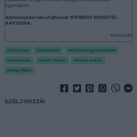
Egyesületét.
Adományodat ide utalhatod: 10918001-00000113-
44920004.
Köszönjük!
Felsőcsatár
Szombathely
felsőcsatári gyermeküdülő
Hende Csaba
Puskás Tivadar
Nemény András
Melega Miklós
SZÓLJ HOZZÁ!