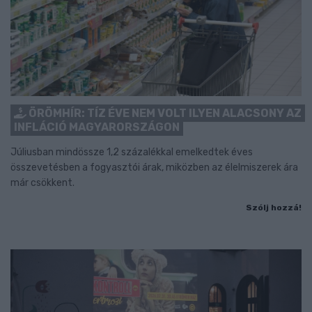
ÖRÖMHÍR: TÍZ ÉVE NEM VOLT ILYEN ALACSONY AZ
INFLÁCIÓ MAGYARORSZÁGON
Júliusban mindössze 1,2 százalékkal emelkedtek éves
összevetésben a fogyasztói árak, miközben az élelmiszerek ára
már csökkent.
Szólj hozzá!