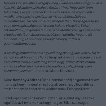
tervezés időszakában vizsgálja meg a városvezetés, hogy mi az a
legminimálisabban szükséges forrás ahhoz, hogy akár ilyen
félnomád jelleggel, a tábor körüli sátrazással, de egyébként a
mellékhelyiségek használatával, vízvételi lehetőséggel
működhessen. Hiszen víz is van az épületben, hogy egészséges
vagy nem egészséges, azt is meg kellene vizsgálni. Sokat
reklamáltunk, polgármester úr is, a balatonberényi gyermektábor
ellopása miatt. A városvezetés bölcsen döntött, hogyha jól
mondom, hogy Fonyódon az üdülőt megnyitottuk a
gyermektáborozásra.
A kevés gyermektáborunk egyikét meg ne hagyjuk veszni. Ha be
van zárva, akkor sajnos lehet, hogy sok évre zárva marad, ha sok
évre zárva marad, akkor meg lehet, hogy örökre zárva marad,
ennek az elkerülését kérem, támogatva az Alapítvány ezen
kezdeményezését”
- mondta akkor a képviselő.
Akkor
Nemény András
(Éljen Szombathely!) polgármester azt
mondta, hogy mindent meg fognak tenni, hogy legalább az
említett nomád táborok működhessenek Felsőcsatáron.
Ezzel kapcsolatban Horváth Zoltán, az AGORA ügyvezetője
legutóbb azt nyilatkozta, hogy megtették a szükséges