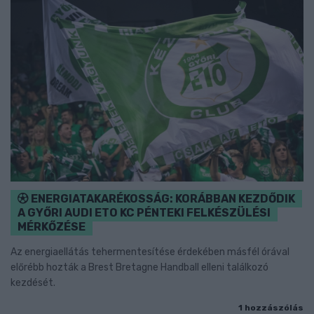
ENERGIATAKARÉKOSSÁG: KORÁBBAN KEZDŐDIK
A GYŐRI AUDI ETO KC PÉNTEKI FELKÉSZÜLÉSI
MÉRKŐZÉSE
Az energiaellátás tehermentesítése érdekében másfél órával
előrébb hozták a Brest Bretagne Handball elleni találkozó
kezdését.
1 hozzászólás