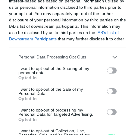
interest-based ads based on personal information utilized by
KÁNIKULA 2026 - ENYHÜL A HŐSÉG, DE MÉG
us or personal information disclosed to third parties prior to
NINCS VÉGE: SZOMBATTÓL MÁR “CSAK”
your opt-out. You may separately opt-out of the further
MÁSODFOKÚ RIASZTÁS LESZ ÉRVÉNYBEN
disclosure of your personal information by third parties on the
IAB’s list of downstream participants. This information may
A július vége óta tartó harmadfokú hőségriasztást mérséklik, de
also be disclosed by us to third parties on the
IAB’s List of
a tartós meleg miatt továbbra is fokozott óvatosságra van
Downstream Participants
that may further disclose it to other
szükség.
third parties.
Szólj hozzá!
Please note that this website/app uses one or more Google
Personal Data Processing Opt Outs
services and may gather and store information including but
not limited to your visit or usage behaviour. You may click to
I want to opt-out of the Sharing of my
personal data.
grant or deny consent to Google and its third-party tags to
Opted In
use your data for below specified purposes in below Google
consent section.
I want to opt-out of the Sale of my
Personal Data.
Opted In
I want to opt-out of processing my
Personal Data for Targeted Advertising.
Opted In
I want to opt-out of Collection, Use,
Retention, Sale, and/or Sharing of my