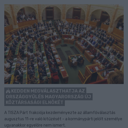
KEDDEN MEGVÁLASZTHATJA AZ
ORSZÁGGYŰLÉS MAGYARORSZÁG ÚJ
KÖZTÁRSASÁGI ELNÖKÉT
A TISZA Párt frakciója kezdeményezte az államfőválasztás
augusztus 11-re való kitűzését - a kormánypárti jelölt személye
ugyanakkor egyelőre nem ismert.