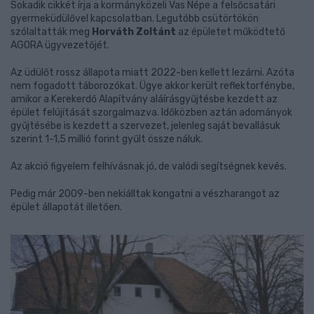
Sokadik cikkét írja a kormányközeli Vas Népe a felsőcsatári
gyermeküdülővel kapcsolatban. Legutóbb csütörtökön
szólaltatták meg
Horváth Zoltánt
az épületet működtető
AGORA ügyvezetőjét.
Az üdülőt rossz állapota miatt 2022-ben kellett lezárni. Azóta
nem fogadott táborozókat. Ügye akkor került reflektorfénybe,
amikor a Kerekerdő Alapítvány aláírásgyűjtésbe kezdett az
épület felújítását szorgalmazva. Időközben aztán adományok
gyűjtésébe is kezdett a szervezet, jelenleg saját bevallásuk
szerint 1-1,5 millió forint gyűlt össze náluk.
Az akció figyelem felhívásnak jó, de valódi segítségnek kevés.
Pedig már 2009-ben nekiálltak kongatni a vészharangot az
épület állapotát illetően.