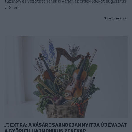
tűzshow és vezetett séták is várják az érdeklődőket augusztus
7–8-án.
Szólj hozzá!
EXTRA: A VÁSÁRCSARNOKBAN NYITJA ÚJ ÉVADÁT
A GYŐRI FILHARMONIKUS ZENEKAR