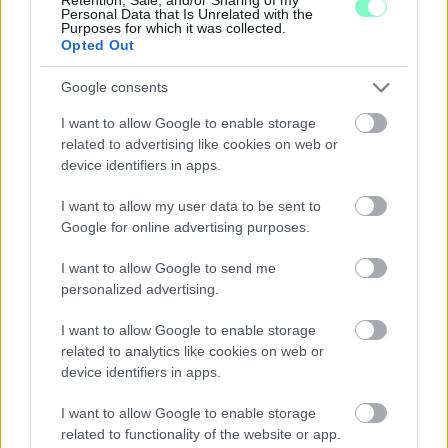
Personal Data that Is Unrelated with the
Purposes for which it was collected.
Opted Out
Google consents
KÉT RÉSZLETBEN ÉRKEZIK A 100 EZER FORINTOS
ISKOLAKEZDÉSI TÁMOGATÁS, AMIT NEM KELL KÜLÖN
I want to allow Google to enable storage
IGÉNYELNI
related to advertising like cookies on web or
device identifiers in apps.
Az első 50 ezer forintot még a tanévkezdés előtt folyósítja a
Magyar Államkincstár, a második részlet novemberben, utalvány
I want to allow my user data to be sent to
formájában érkezik.
Google for online advertising purposes.
Szólj hozzá!
I want to allow Google to send me
personalized advertising.
I want to allow Google to enable storage
related to analytics like cookies on web or
device identifiers in apps.
I want to allow Google to enable storage
related to functionality of the website or app.