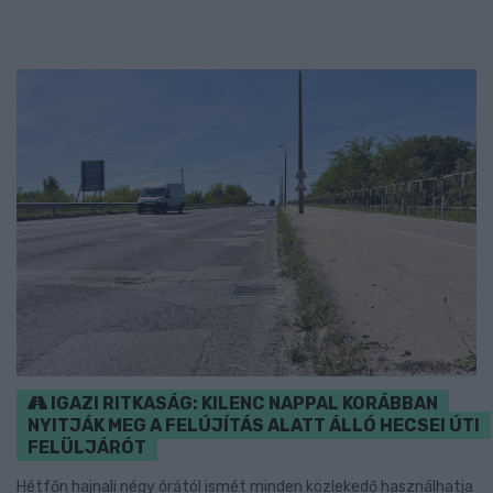
IGAZI RITKASÁG: KILENC NAPPAL KORÁBBAN
NYITJÁK MEG A FELÚJÍTÁS ALATT ÁLLÓ HECSEI ÚTI
FELÜLJÁRÓT
Hétfőn hajnali négy órától ismét minden közlekedő használhatja