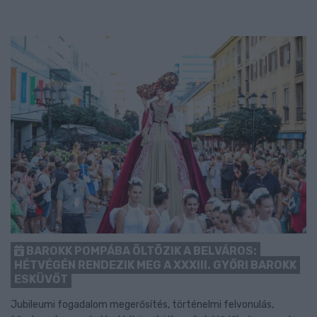
BAROKK POMPÁBA ÖLTÖZIK A BELVÁROS:
HÉTVÉGÉN RENDEZIK MEG A XXXIII. GYŐRI BAROKK
ESKÜVŐT
Jubileumi fogadalom megerősítés, történelmi felvonulás,