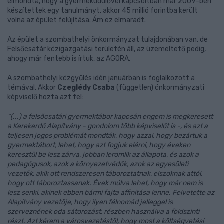
elmondta, hogy a gyermeküdülővel kapcsoltban már 2009-ben
készítettek egy tanulmányt, akkor 45 millió forintba került
volna az épület felújítása. Ám ez elmaradt.
Az épület a szombathelyi önkormányzat tulajdonában van, de
Felsőcsatár közigazgatási területén áll, az üzemeltető pedig,
ahogy már fentebb is írtuk, az AGORA.
A szombathelyi közgyűlés idén januárban is foglalkozott a
témával. Akkor
Czeglédy Csaba
(független) önkormányzati
képviselő hozta azt fel:
“(...) a felsőcsatári gyermektábor kapcsán engem is megkeresett
a Kerekerdő Alapítvány - gondolom több képviselőt is -, és azt a
teljesen jogos problémát mondták, hogy azzal, hogy bezártuk a
gyermektábort, lehet, hogy azt fogjuk elérni, hogy éveken
keresztül be lesz zárva, jobban leromlik az állapota, és azok a
pedagógusok, azok a környezetvédők, azok az egyesületi
vezetők, akik ott rendszeresen táboroztatnak, elszoknak attól,
hogy ott táboroztassanak. Évek múlva lehet, hogy már nem is
lesz senki, akinek ebben bármi fajta affinitása lenne. Felvetette az
Alapítvány vezetője, hogy ilyen félnomád jelleggel is
szerveznének oda sátorozást, részben használva a földszinti
részt. Azt kérem a városvezetéstől, hogy most a költségvetési