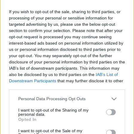
2023. Április. 06. 23:38
A csütörtök esti beszélgetésen nem kerültek közelebb az
If you wish to opt-out of the sale, sharing to third parties, or
álláspontok, a fórumon megjelent 50 lakó többsége hallani sem
processing of your personal or sensitive information for
szeretne a közösségi kertről.
targeted advertising by us, please use the below opt-out
KELL-E FÉLNI EGY KÖZÖSSÉGI KERTTŐL A
section to confirm your selection. Please note that after your
LAKÓTELEP KÖZEPÉN?
opt-out request is processed you may continue seeing
interest-based ads based on personal information utilized by
2023. Április. 05. 08:58
A tízemeletesek tövébe terveznek közösségi kertet
us or personal information disclosed to third parties prior to
Marcalvárosban, de a helyiek nem mind örülnek neki. Kell-e vajon
your opt-out. You may separately opt-out of the further
tartani a közösségi kerttől?
disclosure of your personal information by third parties on the
IAB’s list of downstream participants. This information may
TOVÁBBRA IS A KISERDŐ TERÜLETÉRE
TERVEZI A MARCALVÁROSI USZODÁT A GYŐRI
also be disclosed by us to third parties on the
IAB’s List of
VÁROSVEZETÉS
Downstream Participants
that may further disclose it to other
third parties.
2022. november. 30. 10:37
Dézsi polgármester direkt nem akarta érteni, hogy a fideszes
Please note that this website/app uses one or more Google
Personal Data Processing Opt Outs
helyi képviselő a közmeghallgatáson világosan elmondta:
services and may gather and store information including but
uszodát szeretnének, de nem a Kiserdőbe.
not limited to your visit or usage behaviour. You may click to
I want to opt-out of the Sharing of my
personal data.
VÉDETT-E BÁRMENNYIRE IS A MARCALVÁROSI
grant or deny consent to Google and its third-party tags to
Opted In
KISERDŐ?
use your data for below specified purposes in below Google
consent section.
2022. október. 08. 08:15
I want to opt-out of the Sale of my