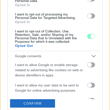
Personal Data.
A GyőrPlusz nemrég azt írta, hogy igen, de a valóság mást
Opted In
mutat.
JÖVŐ SZOMBATON MARCAL II-N LESZ
I want to opt-out of processing my
Personal Data for Targeted Advertising.
KIHELYEZETT LOMTALANÍTÁS GYŐRBEN
Opted In
2022. szeptember. 02. 16:39
Szeptember 10-én az Arany János Általános Iskola udvarára kell
I want to opt-out of Collection, Use,
Retention, Sale, and/or Sharing of my
majd vinni a lomokat.
Personal Data that Is Unrelated with the
Purposes for which it was collected.
SZAKÉRTŐ AZ UGYTUDJUKNAK: A BEÉPÍTÉSEK
Opted Out
MIATT SZAPORODNAK A VÖRÖS FOLTOK GYŐR
HŐTÉRKÉPÉN
Google consents
2022. július. 15. 15:00
Interjúnk Győr forró és hűvös pontjairól a téma helyi kutatójával.
I want to allow Google to enable storage
related to advertising like cookies on web or
USZODA A KISERDŐBEN: A HELYI KÉPVISELŐ ÉS
device identifiers in apps.
A KÖRNYEZETVÉDELMI BIZOTTSÁG ELNÖKE
SEM NYILATKOZOTT
I want to allow my user data to be sent to
2022. május. 30. 18:42
Google for online advertising purposes.
A Marcalvárosba tervezett murvás parkolókról is érdeklődtünk
volna. Rózsavölgyi László és Szálasy László is Dézsi
I want to allow Google to send me
polgármesterhez irányított minket, aki – szokásához híven –
CONFIRM
personalized advertising.
nem válaszolt.