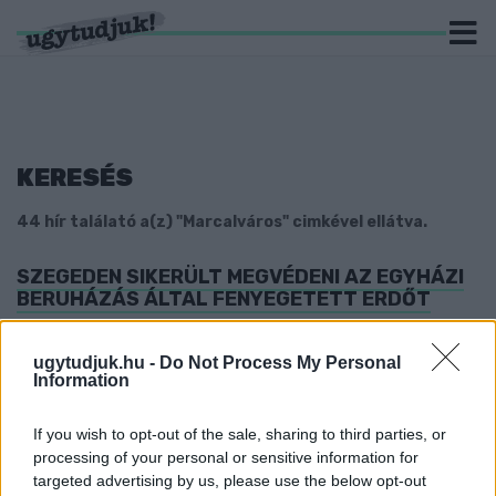
KERESÉS
44 hír találató a(z) "Marcalváros" cimkével ellátva.
SZEGEDEN SIKERÜLT MEGVÉDENI AZ EGYHÁZI
BERUHÁZÁS ÁLTAL FENYEGETETT ERDŐT
2024. február. 15. 09:34
Hathektáros véderdőt vágtak volna ki egy iskola miatt, de a
ugytudjuk.hu -
Do Not Process My Personal
tiltakozás miatt máshol építik meg az épületet.
Information
DÉZSI ELISMERTE, HOGY NEM HELYEZTE
VÉDELEM ALÁ A KISERDŐT
If you wish to opt-out of the sale, sharing to third parties, or
processing of your personal or sensitive information for
2024. január. 31. 07:34
targeted advertising by us, please use the below opt-out
A polgármester szerint „semmire való fák” vannak a területen,