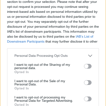
amit be akarnak építeni.
section to confirm your selection. Please note that after your
opt-out request is processed you may continue seeing
ITT A TERV A GYŐRI KISERDŐ DÉLI RÉSZÉNEK
interest-based ads based on personal information utilized by
BEÉPÍTÉSÉRE: JÖVŐ CSÜTÖRTÖKÖN LEHET
us or personal information disclosed to third parties prior to
VÉLEMÉNYEZNI A VÁROSHÁZÁN
your opt-out. You may separately opt-out of the further
2024. január. 19. 17:23
disclosure of your personal information by third parties on the
Partnerségi egyeztetés lesz számos változásról, ezek között
IAB’s list of downstream participants. This information may
ott van a Kiserdőt veszélyeztető javaslat is.
also be disclosed by us to third parties on the
IAB’s List of
ÚJABB SZELEKTÍV GYŰJTŐ FORDULT KI A
Downstream Participants
that may further disclose it to other
FÖLDBŐL GYŐRBEN
third parties.
2024. január. 16. 11:21
Please note that this website/app uses one or more Google
Personal Data Processing Opt Outs
Víziváros után Marcalvárosban is megviselték az elemek a
services and may gather and store information including but
süllyesztett szelektívet.
not limited to your visit or usage behaviour. You may click to
I want to opt-out of the Sharing of my
personal data.
BÁRMIT IS ÁLLÍT A GYŐRI POLGÁRMESTER,
grant or deny consent to Google and its third-party tags to
Opted In
NEM VÉDETT A MARCALVÁROSI KISERDŐ
use your data for below specified purposes in below Google
consent section.
2023. december. 14. 10:39
I want to opt-out of the Sale of my
Personal Data.
Dézsi Csaba András szerint „védelem alá helyezték” a
Opted In
marcalvárosi Kiserdőt, ennek azonban pont az ellenkezője igaz:
be akarják építeni.
I want to opt-out of processing my
MIT JELENT, HOGY VESZÉLYBEN VAN A
Personal Data for Targeted Advertising.
Opted In
MARCALVÁROSI KISERDŐ?