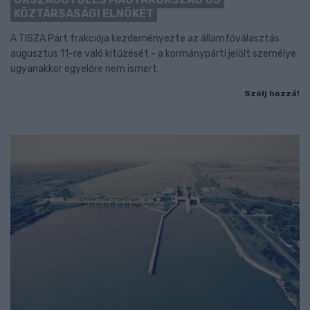
KÖZTÁRSASÁGI ELNÖKÉT
A TISZA Párt frakciója kezdeményezte az államfőválasztás
augusztus 11-re való kitűzését - a kormánypárti jelölt személye
ugyanakkor egyelőre nem ismert.
Szólj hozzá!