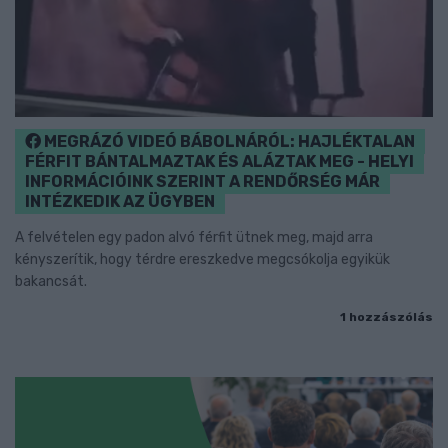
MEGRÁZÓ VIDEÓ BÁBOLNÁRÓL: HAJLÉKTALAN
FÉRFIT BÁNTALMAZTAK ÉS ALÁZTAK MEG - HELYI
INFORMÁCIÓINK SZERINT A RENDŐRSÉG MÁR
INTÉZKEDIK AZ ÜGYBEN
A felvételen egy padon alvó férfit ütnek meg, majd arra
kényszerítik, hogy térdre ereszkedve megcsókolja egyikük
bakancsát.
1 hozzászólás