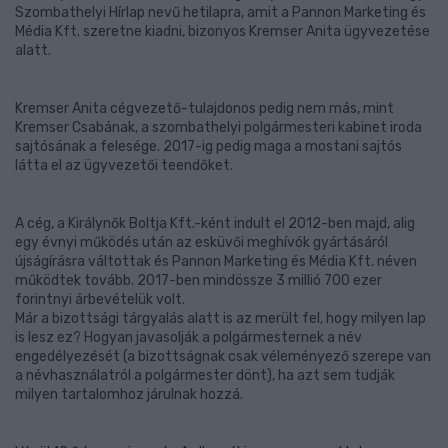
Szombathelyi Hírlap nevű hetilapra, amit a Pannon Marketing és
Média Kft. szeretne kiadni, bizonyos Kremser Anita ügyvezetése
alatt.
Kremser Anita cégvezető-tulajdonos pedig nem más, mint
Kremser Csabának, a szombathelyi polgármesteri kabinet iroda
sajtósának a felesége. 2017-ig pedig maga a mostani sajtós
látta el az ügyvezetői teendőket.
A cég, a Királynők Boltja Kft.-ként indult el 2012-ben majd, alig
egy évnyi működés után az esküvői meghívók gyártásáról
újságírásra váltottak és Pannon Marketing és Média Kft. néven
működtek tovább. 2017-ben mindössze 3 millió 700 ezer
forintnyi árbevételük volt.
Már a bizottsági tárgyalás alatt is az merült fel, hogy milyen lap
is lesz ez? Hogyan javasolják a polgármesternek a név
engedélyezését (a bizottságnak csak véleményező szerepe van
a névhasználatról a polgármester dönt), ha azt sem tudják
milyen tartalomhoz járulnak hozzá.