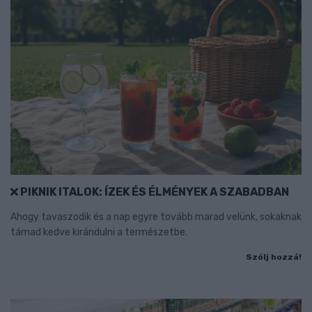
PIKNIK ITALOK: ÍZEK ÉS ÉLMÉNYEK A SZABADBAN
Ahogy tavaszodik és a nap egyre tovább marad velünk, sokaknak
támad kedve kirándulni a természetbe.
Szólj hozzá!