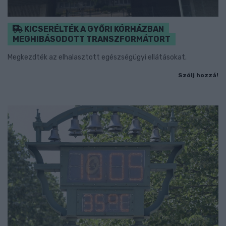
KICSERÉLTÉK A GYŐRI KÓRHÁZBAN
MEGHIBÁSODOTT TRANSZFORMÁTORT
Megkezdték az elhalasztott egészségügyi ellátásokat.
Szólj hozzá!