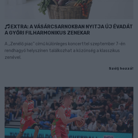
EXTRA: A VÁSÁRCSARNOKBAN NYITJA ÚJ ÉVADÁT
A GYŐRI FILHARMONIKUS ZENEKAR
A „Zenélő piac” című különleges koncerttel szeptember 7-én
rendhagyó helyszínen találkozhat a közönség a klasszikus
zenével.
Szólj hozzá!