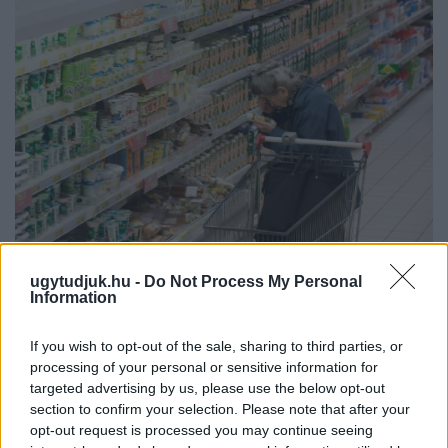
ÖRÖMHÍR: TÍZ ÉVE NEM VOLT ILYEN ALACSONY AZ
ugytudjuk.hu -
Do Not Process My Personal
INFLÁCIÓ MAGYARORSZÁGON
Information
Júliusban mindössze 1,2 százalékkal emelkedtek éves
If you wish to opt-out of the sale, sharing to third parties, or
összevetésben a fogyasztói árak, miközben az élelmiszerek ára
processing of your personal or sensitive information for
már csökkent.
targeted advertising by us, please use the below opt-out
Szólj hozzá!
section to confirm your selection. Please note that after your
opt-out request is processed you may continue seeing