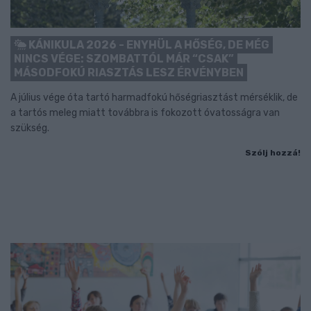
KÁNIKULA 2026 - ENYHÜL A HŐSÉG, DE MÉG
NINCS VÉGE: SZOMBATTÓL MÁR “CSAK”
MÁSODFOKÚ RIASZTÁS LESZ ÉRVÉNYBEN
A július vége óta tartó harmadfokú hőségriasztást mérséklik, de
a tartós meleg miatt továbbra is fokozott óvatosságra van
szükség.
Szólj hozzá!