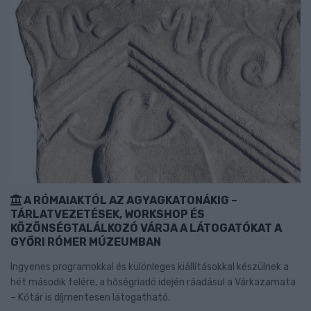
A RÓMAIAKTÓL AZ AGYAGKATONÁKIG –
TÁRLATVEZETÉSEK, WORKSHOP ÉS
KÖZÖNSÉGTALÁLKOZÓ VÁRJA A LÁTOGATÓKAT A
GYŐRI RÓMER MÚZEUMBAN
Ingyenes programokkal és különleges kiállításokkal készülnek a
hét második felére, a hőségriadó idején ráadásul a Várkazamata
– Kőtár is díjmentesen látogatható.