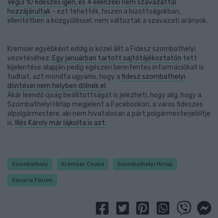
Végül 10 fideszes igen, és 4 ellenzéki nem szavazattal
hozzájárultak
- ezt tehették, hiszen a bizottságokban,
ellentétben a közgyűléssel, nem változtak a szavazati arányok.
Kremser egyébként eddig is közel állt a Fidesz szombathelyi
vezetéséhez.
Egy januárban tartott sajtótájékoztatón
tett
kijelentése alapján pedig egészen bennfentes információkat is
tudhat, azt mondta ugyanis, hogy a
fidesz szombathelyi
döntései nem helyben dőlnek el
.
Akár leendő újság beállítottságát is jelezheti, hogy alig, hogy a
Szombathelyi Hírlap megjelent a Facebookon, a város fideszes
alpolgármestere, aki nem hivatalosan a párt polgármesterjelöltje
is,
Illés Károly már lájkolta is azt
.
Szombathely
Kremser Csaba
Szombathelyi Hírlap
Savaria Fórum