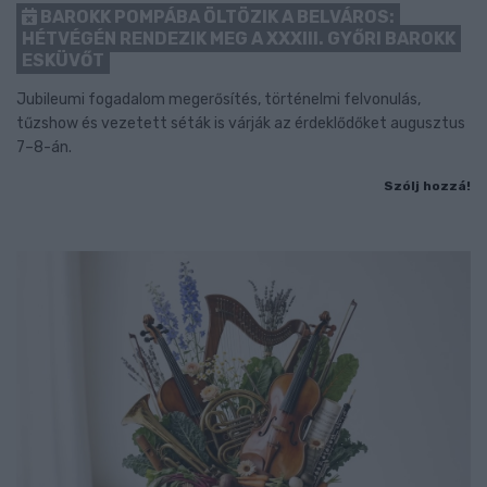
BAROKK POMPÁBA ÖLTÖZIK A BELVÁROS:
HÉTVÉGÉN RENDEZIK MEG A XXXIII. GYŐRI BAROKK
ESKÜVŐT
Jubileumi fogadalom megerősítés, történelmi felvonulás,
tűzshow és vezetett séták is várják az érdeklődőket augusztus
7–8-án.
Szólj hozzá!