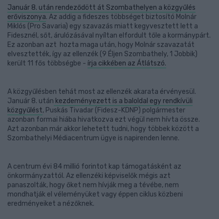
Január 8. után rendeződött át Szombathelyen a közgyűlés
erőviszonya
. Az addig a fideszes többséget biztosító Molnár
Miklós (Pro Savaria) egy szavazás miatt kegyvesztett lett a
Fidesznél, sőt, árulózásával nyíltan elfordult tőle a kormánypárt.
Ez azonban azt hozta maga után, hogy Molnár szavazatát
elvesztették, így az ellenzék (9 Éljen Szombathely, 1 Jobbik)
került 11 fős többségbe -
írja cikkében az Átlátszó.
A közgyűlésben tehát most az ellenzék akarata érvényesül.
Január 8. után
kezdeményezett is a baloldal egy rendkívüli
közgyűlést
, Puskás Tivadar (Fidesz-KDNP) polgármester
azonban formai hiába hivatkozva ezt végül nem hívta össze.
Azt azonban már akkor lehetett tudni, hogy többek között a
Szombathelyi Médiacentrum ügye is napirenden lenne.
A centrum évi 84 millió forintot kap támogatásként az
önkormányzattól. Az ellenzéki képviselők mégis azt
panaszolták, hogy őket nem hívják meg a tévébe, nem
mondhatják el véleményüket vagy éppen ciklus közbeni
eredményeiket a nézőknek.