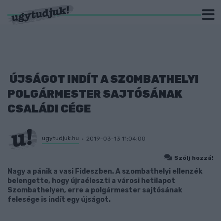
ÚJSÁGOT INDÍT A SZOMBATHELYI
POLGÁRMESTER SAJTÓSÁNAK
CSALÁDI CÉGE
ugytudjuk.hu
2019-03-13 11:04:00
Szólj hozzá!
Nagy a pánik a vasi Fideszben. A szombathelyi ellenzék
belengette, hogy újraéleszti a városi hetilapot
Szombathelyen, erre a polgármester sajtósának
felesége is indít egy újságot.