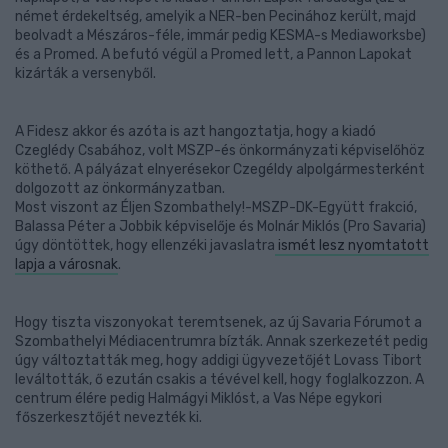
német érdekeltség, amelyik a NER-ben Pecinához került, majd
beolvadt a Mészáros-féle, immár pedig KESMA-s Mediaworksbe)
és a Promed. A befutó végül a Promed lett, a Pannon Lapokat
kizárták a versenyből.
A Fidesz akkor és azóta is azt hangoztatja, hogy a kiadó
Czeglédy Csabához, volt MSZP-és önkormányzati képviselőhöz
köthető. A pályázat elnyerésekor Czegéldy alpolgármesterként
dolgozott az önkormányzatban.
Most viszont az Éljen Szombathely!-MSZP-DK-Együtt frakció,
Balassa Péter a Jobbik képviselője és Molnár Miklós (Pro Savaria)
úgy döntöttek, hogy ellenzéki javaslatra
ismét lesz nyomtatott
lapja a városnak
.
Hogy tiszta viszonyokat teremtsenek, az új Savaria Fórumot a
Szombathelyi Médiacentrumra bízták. Annak szerkezetét pedig
úgy változtatták meg, hogy addigi ügyvezetőjét Lovass Tibort
leváltották, ő ezután csakis a tévével kell, hogy foglalkozzon. A
centrum élére pedig Halmágyi Miklóst, a Vas Népe egykori
főszerkesztőjét nevezték ki.