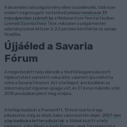
A decemberi rabszolgatörvény elleni összellenzéki, több ezer
embert megmozgató tüntetésről például
mindössze 39
másodpercben számolt be
a Médiacentrum fenntartásában
üzemelő Szombathelyi Tévé, miközben a polgármesteri
adományozások kétszer 2-2,5 percben kerültek be az aznapi
híradóba.
Újjáéled a Savaria
Fórum
A megerősödött helyi ellenzék a tévétől kiegyensúlyozott
tájékoztatást szeretett volna látni, valamint újra indította
volna a Savaria Fórumot. Azt a hetilapot, ami korábban az
önkormányzat ingyenes újságja volt, és 27 évnyi működés után
2018 januárjában jelent meg utoljára.
A hetilap kiadását a Promed Kft. 10 évre nyerte el egy
pályázaton, még az előző, balos városvezetés idején.
2007-ben
a lap kiadására ketten pályáztak
: a többek között a helyi
napilapot, a Vas Népét is kiadó Pannon Lapok Társasága (az a