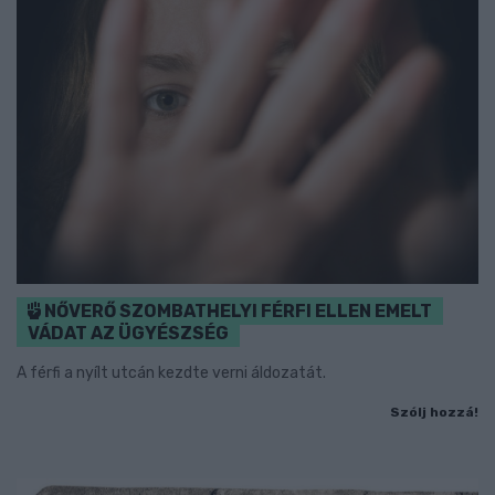
NŐVERŐ SZOMBATHELYI FÉRFI ELLEN EMELT
VÁDAT AZ ÜGYÉSZSÉG
A férfi a nyílt utcán kezdte verni áldozatát.
Szólj hozzá!