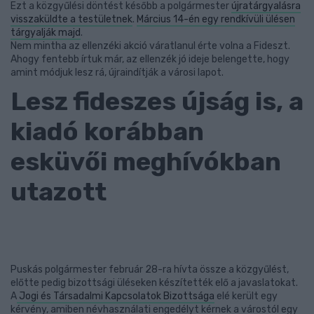
Ezt a közgyűlési döntést később a polgármester
újratárgyalásra
visszaküldte a testületnek
.
Március 14-én egy rendkívüli ülésen
tárgyalják majd
.
Nem mintha az ellenzéki akció váratlanul érte volna a Fideszt.
Ahogy fentebb írtuk már, az ellenzék jó ideje belengette, hogy
amint módjuk lesz rá, újraindítják a városi lapot.
Lesz fideszes újság is, a
kiadó korábban
esküvői meghívókban
utazott
Puskás polgármester február 28-ra hívta össze a közgyűlést,
előtte pedig bizottsági üléseken készítették elő a javaslatokat.
A
Jogi és Társadalmi Kapcsolatok Bizottsága
elé került egy
kérvény, amiben névhasználati engedélyt kérnek a várostól egy