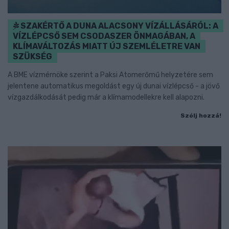
SZAKÉRTŐ A DUNA ALACSONY VÍZÁLLÁSÁRÓL: A
VÍZLÉPCSŐ SEM CSODASZER ÖNMAGÁBAN, A
KLÍMAVÁLTOZÁS MIATT ÚJ SZEMLÉLETRE VAN
SZÜKSÉG
A BME vízmérnöke szerint a Paksi Atomerőmű helyzetére sem
jelentene automatikus megoldást egy új dunai vízlépcső - a jövő
vízgazdálkodását pedig már a klímamodellekre kell alapozni.
Szólj hozzá!