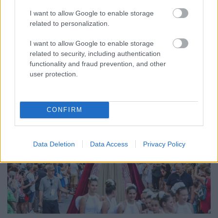
Az energiaellátás tehermentesítése érdekében másfél órával
I want to allow Google to enable storage
előrébb hozták a Brest Bretagne Handball elleni találkozó
related to personalization.
kezdését.
I want to allow Google to enable storage
1 hozzászólás
related to security, including authentication
functionality and fraud prevention, and other
user protection.
CONFIRM
Data Deletion
Data Access
Privacy Policy