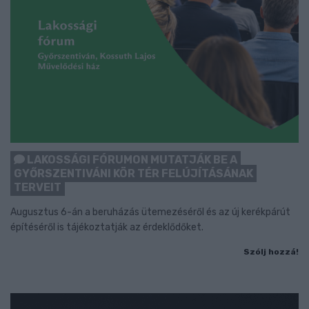
LAKOSSÁGI FÓRUMON MUTATJÁK BE A
GYŐRSZENTIVÁNI KÖR TÉR FELÚJÍTÁSÁNAK
TERVEIT
Augusztus 6-án a beruházás ütemezéséről és az új kerékpárút
építéséről is tájékoztatják az érdeklődőket.
Szólj hozzá!