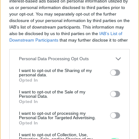
interest-based ads based on personal information utilized by
us or personal information disclosed to third parties prior to
your opt-out. You may separately opt-out of the further
disclosure of your personal information by third parties on the
IAB’s list of downstream participants. This information may
also be disclosed by us to third parties on the
IAB’s List of
Downstream Participants
that may further disclose it to other
third parties.
Please note that this website/app uses one or more Google
Personal Data Processing Opt Outs
services and may gather and store information including but
not limited to your visit or usage behaviour. You may click to
I want to opt-out of the Sharing of my
personal data.
grant or deny consent to Google and its third-party tags to
Opted In
use your data for below specified purposes in below Google
consent section.
I want to opt-out of the Sale of my
Personal Data.
A BAROKK ÖSSZES ÁRNYALATA ÉS MÉG EGY SOR
Opted In
KIVÁLÓ PROGRAM VÁR MINDENKIT EZEN A HÉTVÉGÉN
GYŐRBEN
I want to opt-out of processing my
Personal Data for Targeted Advertising.
Opted In
Középpontban a hagyományőrzés, de lesz Pogány Induló és
Majka koncert, jóga szeánsz, “borhajózás” és egy csomó minden
I want to opt-out of Collection, Use,
más.
Retention, Sale, and/or Sharing of my