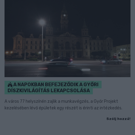
A NAPOKBAN BEFEJEZŐDIK A GYŐRI
DÍSZKIVILÁGÍTÁS LEKAPCSOLÁSA
A város 77 helyszínén zajlik a munkavégzés, a Győr Projekt
kezelésében lévő épületek egy részét is érinti az intézkedés.
Szólj hozzá!