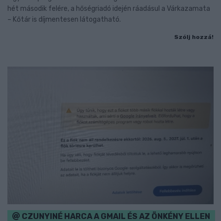
hét második felére, a hőségriadó idején ráadásul a Várkazamata
– Kőtár is díjmentesen látogatható.
Szólj hozzá!
CZUNYINÉ HARCA A GMAIL ÉS AZ ÖNKÉNY ELLEN