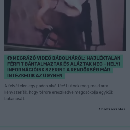
MEGRÁZÓ VIDEÓ BÁBOLNÁRÓL: HAJLÉKTALAN
FÉRFIT BÁNTALMAZTAK ÉS ALÁZTAK MEG - HELYI
INFORMÁCIÓINK SZERINT A RENDŐRSÉG MÁR
INTÉZKEDIK AZ ÜGYBEN
A felvételen egy padon alvó férfit ütnek meg, majd arra
kényszerítik, hogy térdre ereszkedve megcsókolja egyikük
bakancsát.
1 hozzászólás