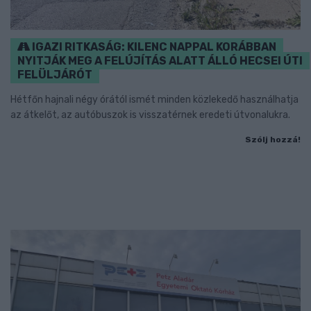
IGAZI RITKASÁG: KILENC NAPPAL KORÁBBAN
NYITJÁK MEG A FELÚJÍTÁS ALATT ÁLLÓ HECSEI ÚTI
FELÜLJÁRÓT
Hétfőn hajnali négy órától ismét minden közlekedő használhatja
az átkelőt, az autóbuszok is visszatérnek eredeti útvonalukra.
Szólj hozzá!