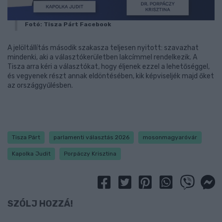
Fotó: Tisza Párt Facebook
A jelöltállítás második szakasza teljesen nyitott: szavazhat
mindenki, aki a választókerületben lakcímmel rendelkezik. A
Tisza arra kéri a választókat, hogy éljenek ezzel a lehetőséggel,
és vegyenek részt annak eldöntésében, kik képviseljék majd őket
az országgyűlésben.
Tisza Párt
parlamenti választás 2026
mosonmagyaróvár
Kapolka Judit
Porpáczy Krisztina
SZÓLJ HOZZÁ!