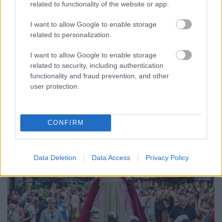
ENERGIATAKARÉKOSSÁG: KORÁBBAN KEZDŐDIK
related to functionality of the website or app.
A GYŐRI AUDI ETO KC PÉNTEKI FELKÉSZÜLÉSI
MÉRKŐZÉSE
I want to allow Google to enable storage
related to personalization.
Az energiaellátás tehermentesítése érdekében másfél órával
előrébb hozták a Brest Bretagne Handball elleni találkozó
I want to allow Google to enable storage
kezdését.
related to security, including authentication
functionality and fraud prevention, and other
1 hozzászólás
user protection.
CONFIRM
Data Deletion
Data Access
Privacy Policy