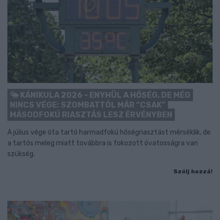
KÁNIKULA 2026 - ENYHÜL A HŐSÉG, DE MÉG
NINCS VÉGE: SZOMBATTÓL MÁR “CSAK”
MÁSODFOKÚ RIASZTÁS LESZ ÉRVÉNYBEN
A július vége óta tartó harmadfokú hőségriasztást mérséklik, de
a tartós meleg miatt továbbra is fokozott óvatosságra van
szükség.
Szólj hozzá!