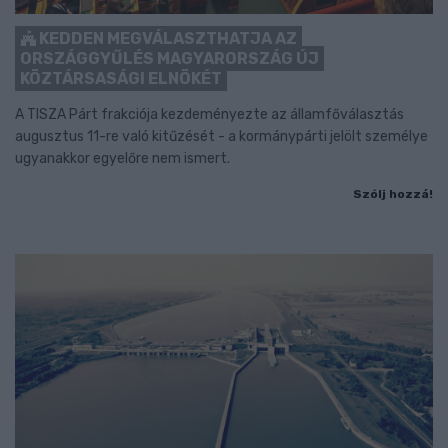
KEDDEN MEGVÁLASZTHATJA AZ
ORSZÁGGYŰLÉS MAGYARORSZÁG ÚJ
KÖZTÁRSASÁGI ELNÖKÉT
A TISZA Párt frakciója kezdeményezte az államfőválasztás
augusztus 11-re való kitűzését - a kormánypárti jelölt személye
ugyanakkor egyelőre nem ismert.
Szólj hozzá!