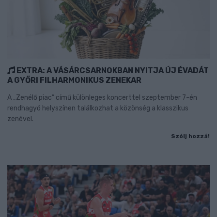
EXTRA: A VÁSÁRCSARNOKBAN NYITJA ÚJ ÉVADÁT
A GYŐRI FILHARMONIKUS ZENEKAR
A „Zenélő piac” című különleges koncerttel szeptember 7-én
rendhagyó helyszínen találkozhat a közönség a klasszikus
zenével.
Szólj hozzá!