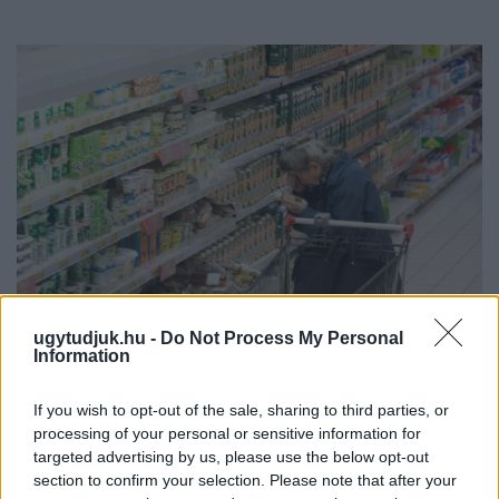
ugytudjuk.hu -
Do Not Process My Personal
Information
ÖRÖMHÍR: TÍZ ÉVE NEM VOLT ILYEN ALACSONY AZ
INFLÁCIÓ MAGYARORSZÁGON
If you wish to opt-out of the sale, sharing to third parties, or
Júliusban mindössze 1,2 százalékkal emelkedtek éves
processing of your personal or sensitive information for
összevetésben a fogyasztói árak, miközben az élelmiszerek ára
targeted advertising by us, please use the below opt-out
már csökkent.
section to confirm your selection. Please note that after your