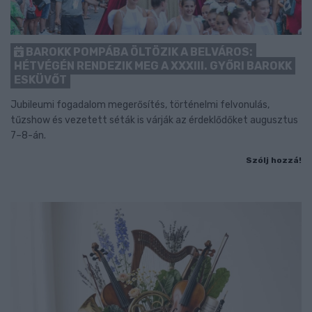
BAROKK POMPÁBA ÖLTÖZIK A BELVÁROS:
HÉTVÉGÉN RENDEZIK MEG A XXXIII. GYŐRI BAROKK
ESKÜVŐT
Jubileumi fogadalom megerősítés, történelmi felvonulás,
tűzshow és vezetett séták is várják az érdeklődőket augusztus
7–8-án.
Szólj hozzá!