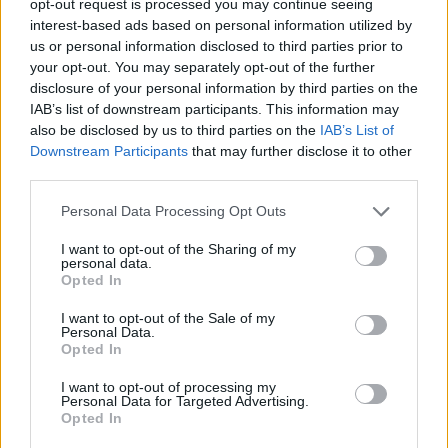
opt-out request is processed you may continue seeing
Szólj hozzá!
interest-based ads based on personal information utilized by
us or personal information disclosed to third parties prior to
your opt-out. You may separately opt-out of the further
disclosure of your personal information by third parties on the
IAB’s list of downstream participants. This information may
also be disclosed by us to third parties on the
IAB’s List of
Downstream Participants
that may further disclose it to other
third parties.
Please note that this website/app uses one or more Google
Personal Data Processing Opt Outs
services and may gather and store information including but
not limited to your visit or usage behaviour. You may click to
I want to opt-out of the Sharing of my
personal data.
grant or deny consent to Google and its third-party tags to
Opted In
use your data for below specified purposes in below Google
consent section.
I want to opt-out of the Sale of my
Personal Data.
Opted In
A BAROKK ÖSSZES ÁRNYALATA ÉS MÉG EGY SOR
I want to opt-out of processing my
KIVÁLÓ PROGRAM VÁR MINDENKIT EZEN A HÉTVÉGÉN
Personal Data for Targeted Advertising.
Opted In
GYŐRBEN