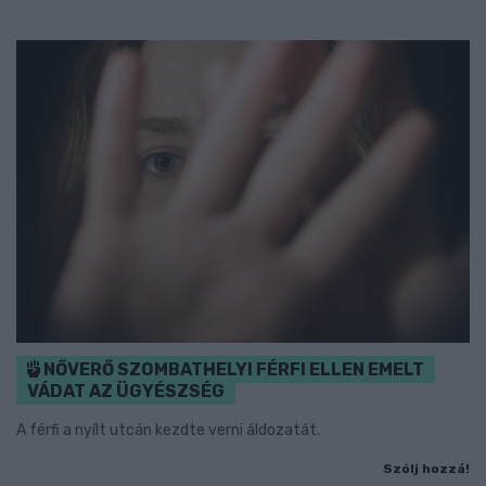
NŐVERŐ SZOMBATHELYI FÉRFI ELLEN EMELT
VÁDAT AZ ÜGYÉSZSÉG
A férfi a nyílt utcán kezdte verni áldozatát.
Szólj hozzá!