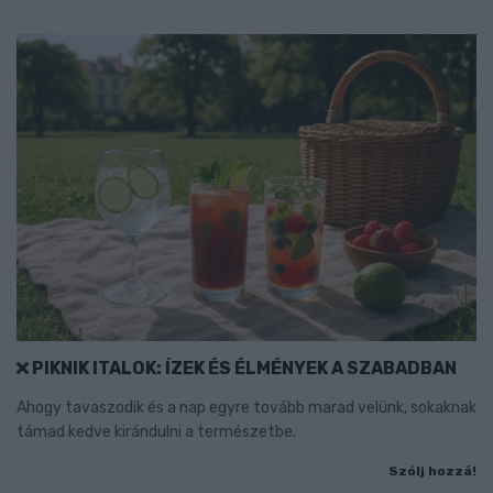
PIKNIK ITALOK: ÍZEK ÉS ÉLMÉNYEK A SZABADBAN
Ahogy tavaszodik és a nap egyre tovább marad velünk, sokaknak
támad kedve kirándulni a természetbe.
Szólj hozzá!