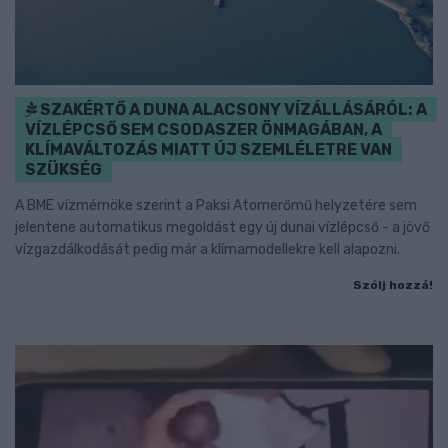
SZAKÉRTŐ A DUNA ALACSONY VÍZÁLLÁSÁRÓL: A
VÍZLÉPCSŐ SEM CSODASZER ÖNMAGÁBAN, A
KLÍMAVÁLTOZÁS MIATT ÚJ SZEMLÉLETRE VAN
SZÜKSÉG
A BME vízmérnöke szerint a Paksi Atomerőmű helyzetére sem
jelentene automatikus megoldást egy új dunai vízlépcső - a jövő
vízgazdálkodását pedig már a klímamodellekre kell alapozni.
Szólj hozzá!