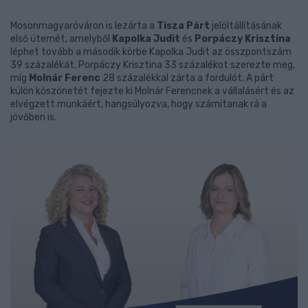
Mosonmagyaróváron is lezárta a
Tisza Párt
jelöltállításának
első ütemét, amelyből
Kapolka Judit
és
Porpáczy Krisztina
léphet tovább a második körbe Kapolka Judit az összpontszám
39 százalékát, Porpáczy Krisztina 33 százalékot szerezte meg,
míg
Molnár Ferenc
28 százalékkal zárta a fordulót. A párt
külön köszönetét fejezte ki Molnár Ferencnek a vállalásért és az
elvégzett munkáért, hangsúlyozva, hogy számítanak rá a
jövőben is.