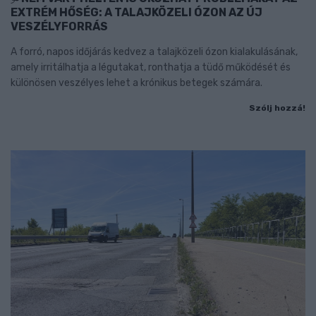
EXTRÉM HŐSÉG: A TALAJKÖZELI ÓZON AZ ÚJ
VESZÉLYFORRÁS
A forró, napos időjárás kedvez a talajközeli ózon kialakulásának,
amely irritálhatja a légutakat, ronthatja a tüdő működését és
különösen veszélyes lehet a krónikus betegek számára.
Szólj hozzá!