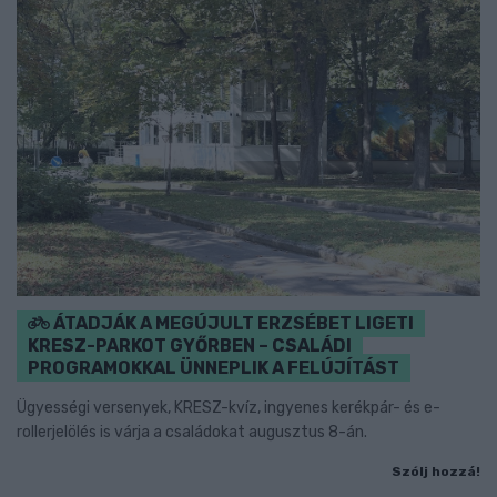
ÁTADJÁK A MEGÚJULT ERZSÉBET LIGETI
KRESZ-PARKOT GYŐRBEN – CSALÁDI
PROGRAMOKKAL ÜNNEPLIK A FELÚJÍTÁST
Ügyességi versenyek, KRESZ-kvíz, ingyenes kerékpár- és e-
rollerjelölés is várja a családokat augusztus 8-án.
Szólj hozzá!