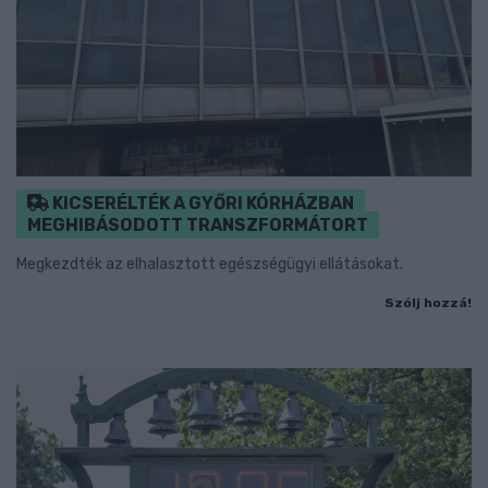
KICSERÉLTÉK A GYŐRI KÓRHÁZBAN
MEGHIBÁSODOTT TRANSZFORMÁTORT
Megkezdték az elhalasztott egészségügyi ellátásokat.
Szólj hozzá!