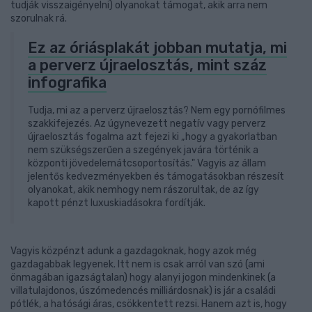
tudják visszaigényelni) olyanokat támogat, akik arra nem
szorulnak rá.
Ez az óriásplakát jobban mutatja, mi
a perverz újraelosztás, mint száz
infografika
Tudja, mi az a perverz újraelosztás? Nem egy pornófilmes
szakkifejezés. Az úgynevezett negatív vagy perverz
újraelosztás fogalma azt fejezi ki „hogy a gyakorlatban
nem szükségszerűen a szegények javára történik a
központi jövedelemátcsoportosítás." Vagyis az állam
jelentős kedvezményekben és támogatásokban részesít
olyanokat, akik nemhogy nem rászorultak, de az így
kapott pénzt luxuskiadásokra fordítják.
Vagyis közpénzt adunk a gazdagoknak, hogy azok még
gazdagabbak legyenek. Itt nem is csak arról van szó (ami
önmagában igazságtalan) hogy alanyi jogon mindenkinek (a
villatulajdonos, úszómedencés milliárdosnak) is jár a családi
pótlék, a hatósági áras, csökkentett rezsi. Hanem azt is, hogy