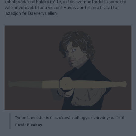
koholt vádakkal halálra ítélte, aztán szembefordult zsarnokká
váló nővérével. Utána viszont Havas Jont is arra biztatta:
lázadjon fel Daenerys ellen.
Tyrion Lannister is összekovácsolt egy szivárványkoalíciót.
Fotó: Pixabay