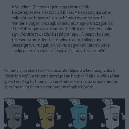
A Volodimir Zelenszkij jelenlegi ukrán elnök
főszereplésével készült 2015-ös, A nép szolgája című
politikai szatírasorozatot a háború nyomán szinte
minden nyugati országban leadják. Magyarországon az
RTL Klub sugározza. A sorozat indító cselekményszála
egy „fordított őszödi beszédre" épül. A belpolitikában
teljesen ismeretlen történelemtanár, kollégájával
beszélgetve, magából kikelve, nagyokat káromkodva
szidja az ukrán közélet lesújtó állapotát, szereplőit.
És nem is a felnőttek Mikulása, aki teljesíti a kívánságainkat.
Őszintén szólva engem nem igazán hoznak lázba a választási
ígéretek. Meg hát nem is szeretnék előre inni az orosz medve
törvénytelen illiberális medvebocsának a bőrére.