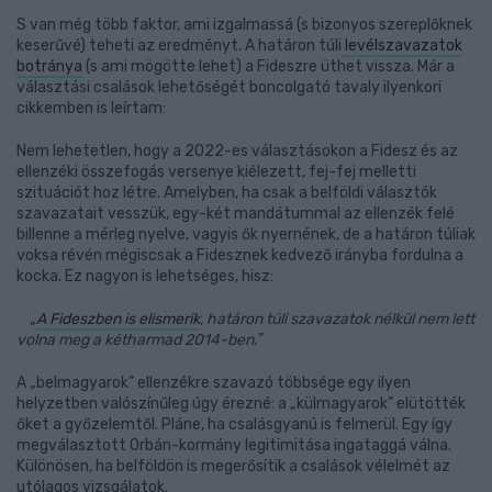
S van még több faktor, ami izgalmassá (s bizonyos szereplőknek
keserűvé) teheti az eredményt. A határon túli
levélszavazatok
botránya
(s ami mögötte lehet) a Fideszre üthet vissza. Már a
választási csalások lehetőségét boncolgató tavaly ilyenkori
cikkemben is leírtam:
Nem lehetetlen, hogy a 2022-es választásokon a Fidesz és az
ellenzéki összefogás versenye kiélezett, fej-fej melletti
szituációt hoz létre. Amelyben, ha csak a belföldi választók
szavazatait vesszük, egy-két mandátummal az ellenzék felé
billenne a mérleg nyelve, vagyis ők nyernének, de a határon túliak
voksa révén mégiscsak a Fidesznek kedvező irányba fordulna a
kocka. Ez nagyon is lehetséges, hisz:
„
A Fideszben is elismerik
, határon túli szavazatok nélkül nem lett
volna meg a kétharmad 2014-ben.
”
A „belmagyarok” ellenzékre szavazó többsége egy ilyen
helyzetben valószínűleg úgy érezné: a „külmagyarok” elütötték
őket a győzelemtől. Pláne, ha csalásgyanú is felmerül. Egy így
megválasztott Orbán-kormány legitimitása ingataggá válna.
Különösen, ha belföldön is megerősítik a csalások vélelmét az
utólagos vizsgálatok.