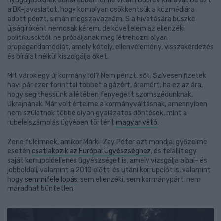
nyugdíjasoknak adná) abban lenne vitám Dobrev Klárával. De azt
a DK-javaslatot, hogy komolyan csökkentsük a közmédiára
adott pénzt, simán megszavaznám. S a hivatására büszke
újságíróként nemcsak kérem, de követelem az ellenzéki
politikusoktól: ne próbáljanak meg létrehozni olyan
propagandamédiát, amely kétely, ellenvélemény, visszakérdezés
és bírálat nélkül kiszolgálja őket.
Mit várok egy új kormánytól? Nem pénzt, sőt. Szívesen fizetek
havi pár ezer forinttal többet a gázért, áramért, ha ez az ára,
hogy segíthessünk a létében fenyegett szomszédunknak,
Ukrajnának. Már volt értelme a kormányváltásnak, amennyiben
nem születnek többé olyan gyalázatos döntések, mint a
rubelelszámolás ügyében történt
magyar vétó
.
Zene füleimnek, amikor Márki-Zay Péter azt mondja: győzelme
esetén
csatlakozik az Európai Ügyészséghez
, és felállít egy
saját korrupcióellenes ügyészséget is, amely vizsgálja a bal- és
jobboldali, valamint a 2010 előtti és utáni korrupciót is, valamint
hogy
semmiféle lopás
, sem ellenzéki, sem kormánypárti nem
maradhat büntetlen.