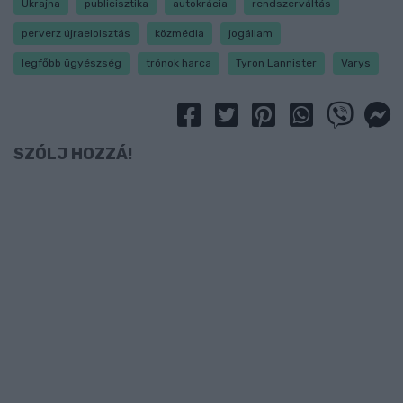
Ukrajna
publicisztika
autokrácia
rendszerváltás
perverz újraelolsztás
közmédia
jogállam
legfőbb ügyészség
trónok harca
Tyron Lannister
Varys
SZÓLJ HOZZÁ!