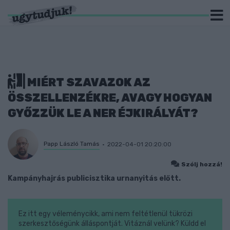
MIÉRT SZAVAZOK AZ
ÖSSZELLENZÉKRE, AVAGY HOGYAN
GYŐZZÜK LE A NER ÉJKIRÁLYÁT?
Papp László Tamás
2022-04-01 20:20:00
Szólj hozzá!
Kampányhajrás publicisztika urnanyitás előtt.
Ez itt egy véleménycikk, ami nem feltétlenül tükrözi
szerkesztőségünk álláspontját. Vitáznál velünk? Küldd el