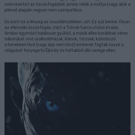
szervezetet az összefogásból, amely nekik a múltja (vagy akár a
jelene) alapján nagyon nem szimpatikus.
De pont ez a lényeg az összellenzékben, sőt. Ez a jó benne. Olyan
az ellenzéki összefogás, mint a Trónok harca utolsó évada.
Amikor egymást halálosan gyűlölő, a másik ellen korábban véres
háborúkat vívó uralkodóházak, klánok, törzsek, különböző
istenekben hívő (vagy épp nem hívő) emberek fogtak össze a
világukat fenyegető Éjkirály és holtakból álló serege ellen.