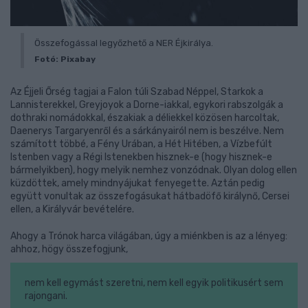
Összefogással legyőzhető a NER Éjkirálya.
Fotó: Pixabay
Az Éjjeli Őrség tagjai a Falon túli Szabad Néppel, Starkok a
Lannisterekkel, Greyjoyok a Dorne-iakkal, egykori rabszolgák a
dothraki nomádokkal, északiak a déliekkel közösen harcoltak,
Daenerys Targaryenről és a sárkányairól nem is beszélve. Nem
számított többé, a Fény Urában, a Hét Hitében, a Vízbefúlt
Istenben vagy a Régi Istenekben hisznek-e (hogy hisznek-e
bármelyikben), hogy melyik nemhez vonzódnak. Olyan dolog ellen
küzdöttek, amely mindnyájukat fenyegette. Aztán pedig
együtt vonultak az összefogásukat hátbadöfő királynő, Cersei
ellen, a Királyvár bevételére.
Ahogy a Trónok harca világában, úgy a miénkben is az a lényeg:
ahhoz, högy összefogjunk,
nem kell egymást szeretni, nem kell egyik politikusért sem
rajongani.