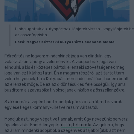
Hiába ugattuk a kutyapártnak: lépjetek vissza - vagy lépjetek be
az összefogásba.
Fotó: Magyar Kétfarkú Kutya Párt Facebook-oldala
Félreértés ne legyen: mindenkinek joga van elindulni egy
választáson, ahogy a véleményét. A viccpártnak joga van
elindulni, a kis és közepes pártok ellenzéki szövetségének meg
joga van ezt kárhoztatni. Én a magam részéről azt tartottam
volna helyesnek, ha a Kutyapárt nem indul önállóan, hanem beáll
az ellenzék mögé. De ez az ő döntésük és felelősségük. Így arra
buzdítom a szavazóikat: voksoljanak inkább az összellenzékre.
S akkor már a végén hadd mondjak pár szót arról, mit is várok
egy esetleges kormány-, illetve rezsimváltástól.
Mondjuk azt, hogy véget vet annak, amit úgy nevezünk: perverz
újraelosztás. Ennek lényegét
itt fejtettem ki
. Azt jelenti, hogy
az állam mindenki adójából, a szegények áfájából (akik azt nem