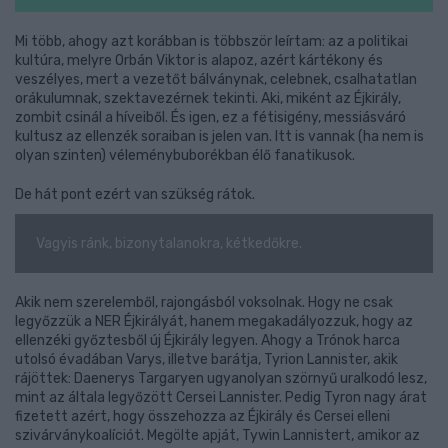
Mi több, ahogy azt korábban is többször leírtam: az a politikai
kultúra, melyre Orbán Viktor is alapoz, azért kártékony és
veszélyes, mert a vezetőt bálványnak, celebnek, csalhatatlan
orákulumnak, szektavezérnek tekinti. Aki, miként az Éjkirály,
zombit csinál a híveiből. És igen, ez a fétisigény, messiásváró
kultusz az ellenzék soraiban is jelen van. Itt is vannak (ha nem is
olyan szinten) véleménybuborékban élő fanatikusok.
De hát pont ezért van szükség rátok.
Vagyis ránk, bizonytalanokra, kétkedőkre.
Akik nem szerelemből, rajongásból voksolnak. Hogy ne csak
legyőzzük a NER Éjkirályát, hanem megakadályozzuk, hogy az
ellenzéki győztesből új Éjkirály legyen. Ahogy a Trónok harca
utolsó évadában Varys, illetve barátja, Tyrion Lannister, akik
rájöttek: Daenerys Targaryen ugyanolyan szörnyű uralkodó lesz,
mint az általa legyőzött Cersei Lannister. Pedig Tyron nagy árat
fizetett azért, hogy összehozza az Éjkirály és Cersei elleni
szivárványkoalíciót. Megölte apját, Tywin Lannistert, amikor az