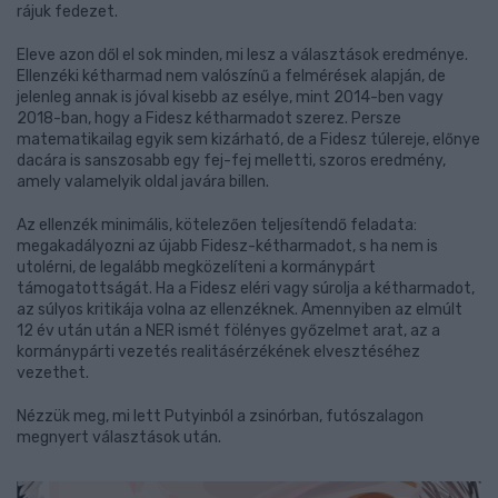
rájuk fedezet.
Eleve azon dől el sok minden, mi lesz a választások eredménye.
Ellenzéki kétharmad nem valószínű a felmérések alapján, de
jelenleg annak is jóval kisebb az esélye, mint 2014-ben vagy
2018-ban, hogy a Fidesz kétharmadot szerez. Persze
matematikailag egyik sem kizárható, de a Fidesz túlereje, előnye
dacára is sanszosabb egy fej-fej melletti, szoros eredmény,
amely valamelyik oldal javára billen.
Az ellenzék minimális, kötelezően teljesítendő feladata:
megakadályozni az újabb Fidesz-kétharmadot, s ha nem is
utolérni, de legalább megközelíteni a kormánypárt
támogatottságát. Ha a Fidesz eléri vagy súrolja a kétharmadot,
az súlyos kritikája volna az ellenzéknek. Amennyiben az elmúlt
12 év után után a NER ismét fölényes győzelmet arat, az a
kormánypárti vezetés realitásérzékének elvesztéséhez
vezethet.
Nézzük meg, mi lett Putyinból a zsinórban, futószalagon
megnyert választások után.