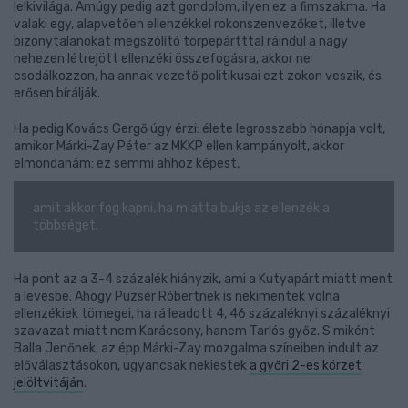
lelkivilága. Amúgy pedig azt gondolom, ilyen ez a fimszakma. Ha
valaki egy, alapvetően ellenzékkel rokonszenvezőket, illetve
bizonytalanokat megszólító törpepártttal ráindul a nagy
nehezen létrejött ellenzéki összefogásra, akkor ne
csodálkozzon, ha annak vezető politikusai ezt zokon veszik, és
erősen bírálják.
Ha pedig Kovács Gergő úgy érzi: élete legrosszabb hónapja volt,
amikor Márki-Zay Péter az MKKP ellen kampányolt, akkor
elmondanám: ez semmi ahhoz képest,
amit akkor fog kapni, ha miatta bukja az ellenzék a
többséget.
Ha pont az a 3-4 százalék hiányzik, ami a Kutyapárt miatt ment
a levesbe. Ahogy Puzsér Róbertnek is nekimentek volna
ellenzékiek tömegei, ha rá leadott 4, 46 százaléknyi százaléknyi
szavazat miatt nem Karácsony, hanem Tarlós győz. S miként
Balla Jenőnek, az épp Márki-Zay mozgalma színeiben indult az
előválasztásokon, ugyancsak nekiestek
a győri 2-es körzet
jelöltvitáján
.