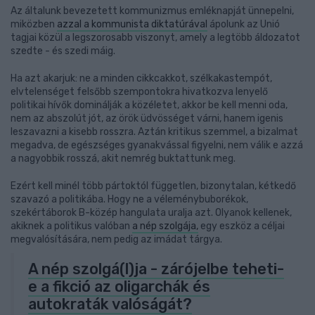
Az általunk bevezetett kommunizmus emléknapját ünnepelni,
miközben
azzal a kommunista diktatúrával
ápolunk az Unió
tagjai közül a legszorosabb viszonyt, amely a legtöbb áldozatot
szedte - és szedi máig.
Ha azt akarjuk: ne a minden cikkcakkot, szélkakastempót,
elvtelenséget felsőbb szempontokra hivatkozva lenyelő
politikai hívők dominálják a közéletet, akkor be kell menni oda,
nem az abszolút jót, az örök üdvösséget várni, hanem igenis
leszavazni a kisebb rosszra. Aztán kritikus szemmel, a bizalmat
megadva, de egészséges gyanakvással figyelni, nem válik e azzá
a nagyobbik rosszá, akit nemrég buktattunk meg.
Ezért kell minél több pártoktól független, bizonytalan, kétkedő
szavazó a politikába. Hogy ne a véleménybuborékok,
szekértáborok B-közép hangulata uralja azt. Olyanok kellenek,
akiknek a politikus valóban
a nép szolgája,
egy eszköz a céljai
megvalósítására, nem pedig az imádat tárgya.
A nép szolgá(l)ja - zárójelbe teheti-
e a fikció az oligarchák és
autokraták valóságát?