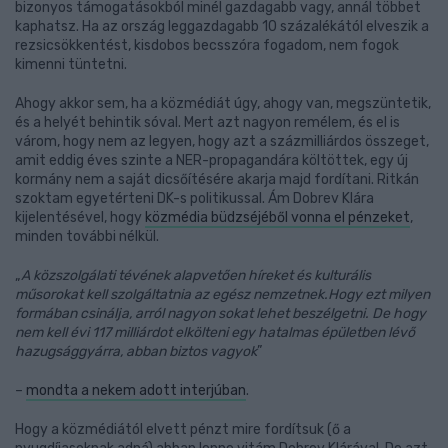
bizonyos támogatásokból minél gazdagabb vagy, annál többet
kaphatsz. Ha az ország leggazdagabb 10 százalékától elveszik a
rezsicsökkentést, kisdobos becsszóra fogadom, nem fogok
kimenni tüntetni.
Ahogy akkor sem, ha a közmédiát úgy, ahogy van, megszüntetik,
és a helyét behintik sóval. Mert azt nagyon remélem, és el is
várom, hogy nem az legyen, hogy azt a százmilliárdos összeget,
amit eddig éves szinte a NER-propagandára költöttek, egy új
kormány nem a saját dicsőítésére akarja majd fordítani. Ritkán
szoktam egyetérteni DK-s politikussal. Ám Dobrev Klára
kijelentésével, hogy
közmédia büdzséjéből vonna el pénzeket
,
minden további nélkül.
„
A közszolgálati tévének alapvetően híreket és kulturális
műsorokat kell szolgáltatnia az egész nemzetnek.Hogy ezt milyen
formában csinálja, arról nagyon sokat lehet beszélgetni. De hogy
nem kell évi 117 milliárdot elkölteni egy hatalmas épületben lévő
hazugsággyárra, abban biztos vagyok
”
–
mondta a nekem adott interjúban
.
Hogy a közmédiától elvett pénzt mire fordítsuk (ő a