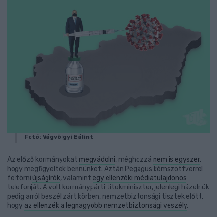
Fotó: Vágvölgyi Bálint
Az előző kormányokat
megvádolni
, méghozzá
nem is egyszer
,
hogy megfigyeltek bennünket. Aztán Pegagus kémszotfverrel
feltörni
újságírók
, valamint
egy ellenzéki médiatulajdonos
telefonját. A volt kormánypárti titokminiszter, jelenlegi házelnök
pedig arról beszél zárt körben, nemzetbiztonsági tisztek előtt,
hogy
az ellenzék a legnagyobb nemzetbiztonsági veszély
.