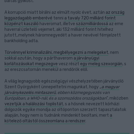
baltás gyilkost.
A korrupció miatt bírálni az elmúlt nyolc évet, aztán
az ország
leggazdagabb emberévé
tenni
a tavaly 720 milliárd forint
közpénzt kaszáló
haveromat, illetve
százmilliárdossá
az eme
haverral üzletelő vejemet, aki 132 milliárd forint hitelhez
jutott,.melynek háromnegyedét a haver nevével fémjelzett
bankholding adta.
Törvénnyel kriminalizálni, megbélyegezni a melegeket
, nem
sokkal azután, hogy a párthaverom
a járványügyi
korlátozásokat megszegve
vesz részt
egy meleg szexorgián
, s
az ereszcsatornán menekül a rendőrök elől.
A világ legnagyobb egészségügyi vészhelyzetében járványölő
Szent Györgyként ünnepeltetni magunkat, hogy „
a magyar
járványkezelés mintaszerű
, ebben közmegegyezés van
Európában, a WHO-nál, és a szomszédos országokban
”, miközben
vezetjük a halálozási toplistát
, s a hősnek nevezett kórházi
dolgozók egyike mondja az oltóponton szerzett tapasztalatok
alapján, hogy nem is tudnánk mindenkit beoltani, mert
a
kötelező oltástól összeomlana a rendszer
.