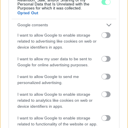
jelent, amit a NER-pártelit jócskán megérez, s elégedetlenséget
Personal Data that Is Unrelated with the
Purposes for which it was collected.
szül. Arról nem beszélve, hogy több ezer (vagy akár tízezer)
Opted Out
Fidesz által kinevezett tisztviselőnek kellene távoznia a
minisztériumokból, állami közintézményekből. Akiket se a párt,
se a fideszes önkormányzatok nem tudnának a jelenlegi
Google consents
gazdasági helyzetben átvenni. Így aztán közöttük is lennének
I want to allow Google to enable storage
csalódott, sértett emberek. Főleg, ha úgy éreznék, Orbán „direkt
veszítve”, a meccset eladva feláldozta őket. Szóval én ezt nem
related to advertising like cookies on web or
hiszem.
device identifiers in apps.
Már csak azért sem, mert Orbán Viktor szerintem már
I want to allow my user data to be sent to
Google for online advertising purposes.
túlzottan rákattant a hatalom nevű drogra ahhoz,
I want to allow Google to send me
personalized advertising.
hogy csak úgy lemondjon róla.
I want to allow Google to enable storage
Nem igazán tartom meggyőzőnek azt az érvelést sem, hogy
related to analytics like cookies on web or
egy szimpla feles többségű óhatatlanul ellenzék béna kacsa
device identifiers in apps.
lesz, mivel nem tud alkotmányt módosítani, így leváltani a
független intézmények élén bebetonozott NER-katonákat. Az
I want to allow Google to enable storage
kétségtelen, hogy a jelenlegi gazdasági és külpolitikai
related to functionality of the website or app.
helyzetben, mindössze 52-53 százalékos