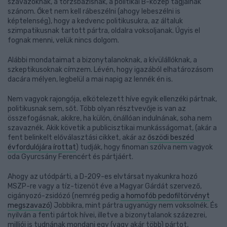
szavazóknak, a törzsbázisnak, a politikai B-közép tagjainak
szánom. Őket nem kell rábeszélni (ahogy lebeszélni is
képtelenség), hogy a kedvenc politikusukra, az általuk
szimpatikusnak tartott pártra, oldalra voksoljanak. Úgyis el
fognak menni, velük nincs dolgom.
Alábbi mondataimat a bizonytalanoknak, a kívülállóknak, a
szkeptikusoknak címzem. Lévén, hogy igazából elhatározásom
dacára mélyen, legbelül a mai napig az lennék én is.
Nem vagyok rajongója, elkötelezett híve egyik ellenzéki pártnak,
politikusnak sem, sőt. Több olyan résztvevője is van az
összefogásnak, akikre, ha külön, önállóan indulnának, soha nem
szavaznék. Akik követik a publicisztikai munkásságomat, (akár a
fent belinkelt előválasztási cikket, akár az
őszödi beszéd
évfordulójára írottat
) tudják, hogy finoman szólva nem vagyok
oda Gyurcsány Ferencért és pártjáért.
Ahogy az utódpárti, a D-209-es elvtársat nyakunkra hozó
MSZP-re vagy a tíz-tizenöt éve a Magyar Gárdát szervező,
cigányozó-zsidózó (nemrég pedig
a homofób pedofiltörvényt
megszavazó
) Jobbikra, mint pártra ugyanúgy nem voksolnék. És
nyilván a fenti pártok hívei, illetve a bizonytalanok százezrei,
milliói is tudnának mondani egy (vagy akár több) pártot,