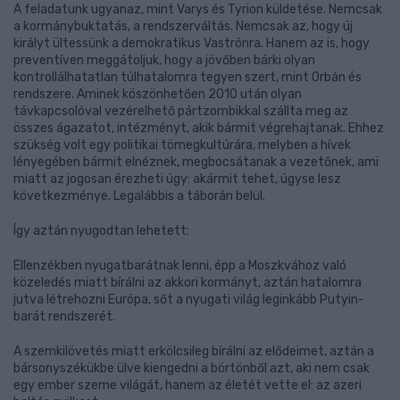
A feladatunk ugyanaz, mint Varys és Tyrion küldetése. Nemcsak
a kormánybuktatás, a rendszerváltás. Nemcsak az, hogy új
királyt ültessünk a demokratikus Vastrónra. Hanem az is, hogy
preventíven meggátoljuk, hogy a jövőben bárki olyan
kontrollálhatatlan túlhatalomra tegyen szert, mint Orbán és
rendszere. Aminek köszönhetően 2010 után olyan
távkapcsolóval vezérelhető pártzombikkal szállta meg az
összes ágazatot, intézményt, akik bármit végrehajtanak. Ehhez
szükség volt egy politikai tömegkultúrára, melyben a hívek
lényegében bármit elnéznek, megbocsátanak a vezetőnek, ami
miatt az jogosan érezheti úgy: akármit tehet, úgyse lesz
következménye. Legalábbis a táborán belül.
Így aztán nyugodtan lehetett:
Ellenzékben nyugatbarátnak lenni, épp a Moszkvához való
közeledés miatt bírálni az akkori kormányt, aztán hatalomra
jutva létrehozni Európa, sőt a nyugati világ leginkább Putyin-
barát rendszerét.
A szemkilövetés miatt erkölcsileg bírálni az elődeimet, aztán a
bársonyszékükbe ülve kiengedni a börtönből azt, aki nem csak
egy ember szeme világát, hanem az életét vette el: az azeri