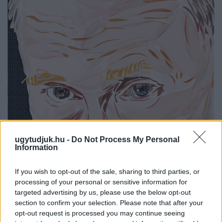
ugytudjuk.hu -
Do Not Process My Personal
MI járhat a fejében?
Information
Fotó: Pixabay
If you wish to opt-out of the sale, sharing to third parties, or
Egyre jobban
fogytak körülötte azok az emberek
, akik még
processing of your personal or sensitive information for
vitába mertek szállni vele. Egy újabb toronymagas Fidesz-diadal
targeted advertising by us, please use the below opt-out
életveszélyes lenne nemcsak az ország, de a NER számára is.
section to confirm your selection. Please note that after your
Putyin a hatalom drogjától megrészegülve a különleges katonai
opt-out request is processed you may continue seeing
művelet fantázianevű bad tripbe hajszolta bele magát, amivel