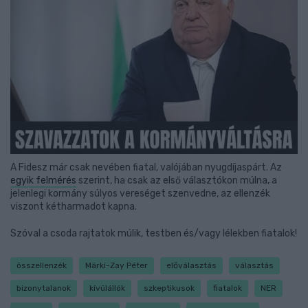
A Fidesz már csak nevében fiatal, valójában nyugdíjaspárt. Az
egyik felmérés
szerint, ha csak az első választókon múlna, a
jelenlegi kormány súlyos vereséget szenvedne, az ellenzék
viszont kétharmadot kapna.
Szóval a csoda rajtatok múlik, testben és/vagy lélekben fiatalok!
összellenzék
Márki-Zay Péter
előválasztás
választás
bizonytalanok
kívülállók
szkeptikusok
fiatalok
NER