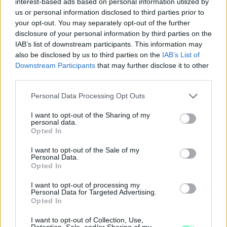
interest-based ads based on personal information utilized by
az általa vezetett rezsim sírját kezdte ásni. Orbánnak is a
us or personal information disclosed to third parties prior to
csúcson kellett volna abbahagyni, de a NER már túl van a
csúcson.
your opt-out. You may separately opt-out of the further
disclosure of your personal information by third parties on the
Felvethető, hogy az ellenzéknek az még talán jobb is lenne,
IAB’s list of downstream participants. This information may
amennyiben hajszál híján, fél százalékkal, pár mandátummal
also be disclosed by us to third parties on the
IAB’s List of
marad csak le a Fidesz mögött. Aztán hátradől, végignézve,
Downstream Participants
that may further disclose it to other
hogy a féktelen osztogatás utáni elkerülhetetlen
third parties.
megszorításokba ugyanúgy belebukik a NER, mint a 2006-as
választások utáni ciklusban Gyurcsány, sőt. Vannak, akik úgy
Please note that this website/app uses one or more Google
Personal Data Processing Opt Outs
látják: Orbán nem is akar nyerni, komfortosabb számára, ha
services and may gather and store information including but
mininális különbséggel veszít, így a megszorítások terhét
not limited to your visit or usage behaviour. You may click to
I want to opt-out of the Sharing of my
rátolhatja az új kormányra.
personal data.
grant or deny consent to Google and its third-party tags to
Opted In
use your data for below specified purposes in below Google
Elviteti velük a balhét,
consent section.
I want to opt-out of the Sale of my
Personal Data.
Opted In
aztán megerősödve a következő (akár időközi) választásokon
diadalmasan visszatér.
I want to opt-out of processing my
Personal Data for Targeted Advertising.
Opted In
Ez utóbbi látszatra tetszetős okfejtés, de nem hiszem hogy
igaz lenne. Ha a Fidesz nemhogy kétharmadot, de még abszolút
I want to opt-out of Collection, Use,
többséget sem szerez, az már akkora mandátumveszteséget
Retention, Sale, and/or Sharing of my