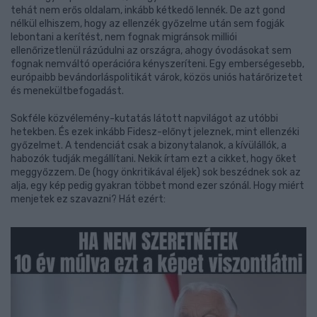
tehát nem erős oldalam, inkább kétkedő lennék. De azt gond
nélkül elhiszem, hogy az ellenzék győzelme után sem fogják
lebontani a kerítést, nem fognak migránsok milliói
ellenőrizetlenül rázúdulni az országra, ahogy óvodásokat sem
fognak nemváltó operációra kényszeríteni. Egy emberségesebb,
európaibb bevándorláspolitikát várok, közös uniós határőrizetet
és menekültbefogadást.
Sokféle közvélemény-kutatás látott napvilágot az utóbbi
hetekben. És ezek inkább Fidesz-előnyt jeleznek, mint ellenzéki
győzelmet. A tendenciát csak a bizonytalanok, a kívülállók, a
habozók tudják megállítani. Nekik írtam ezt a cikket, hogy őket
meggyőzzem. De (hogy önkritikával éljek) sok beszédnek sok az
alja, egy kép pedig gyakran többet mond ezer szónál. Hogy miért
menjetek ez szavazni? Hát ezért: