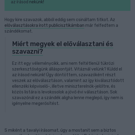
az írásod
nekünk!
Hogy kire szavazok, abból eddig sem csináltam titkot. Az
előválasztásokra írott publicisztikámban
már felfedtem a
szándékomat.
Miért megyek el előválasztani és
szavazni?
Ez itt egy véleménycikk, ami nem feltétlenül tükrözi
szerkesztőségünk álláspontját. Vitáznál velünk? Küldd el
az írásod nekünk! Úgy döntöttem, szavazóként részt
veszek az előválasztáson, valamint az így kiválasztódott
ellenzéki képviselő-, illetve miniszterelnök-jelöltre, és
közös listára is levokosolok a jövő évi választáson. Sok
szavazónál ez a szándék aligha lenne meglepő, így nem is
igényelne megerősítést.
S miként a tavalyi írásomat, úgy a mostanit sem a biztos