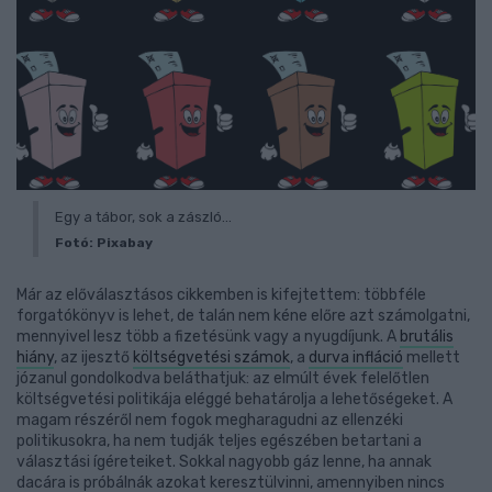
Egy a tábor, sok a zászló...
Fotó: Pixabay
Már az előválasztásos cikkemben is kifejtettem: többféle
forgatókönyv is lehet, de talán nem kéne előre azt számolgatni,
mennyivel lesz több a fizetésünk vagy a nyugdíjunk. A
brutális
hiány
, az ijesztő
költségvetési számok
, a
durva infláció
mellett
józanul gondolkodva beláthatjuk: az elmúlt évek felelőtlen
költségvetési politikája eléggé behatárolja a lehetőségeket. A
magam részéről nem fogok megharagudni az ellenzéki
politikusokra, ha nem tudják teljes egészében betartani a
választási ígéreteiket. Sokkal nagyobb gáz lenne, ha annak
dacára is próbálnák azokat keresztülvinni, amennyiben nincs