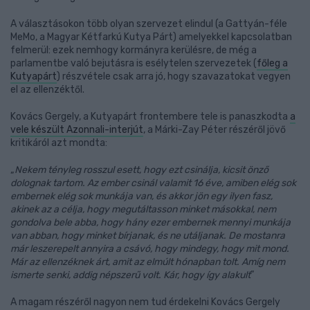
A választásokon több olyan szervezet elindul (a Gattyán-féle
MeMo, a Magyar Kétfarkú Kutya Párt) amelyekkel kapcsolatban
felmerül: ezek nemhogy kormányra kerülésre, de még a
parlamentbe való bejutásra is esélytelen szervezetek (
főleg a
Kutyapárt
) részvétele csak arra jó, hogy szavazatokat vegyen
el az ellenzéktől.
Kovács Gergely, a Kutyapárt frontembere tele is panaszkodta
a
vele készült Azonnali-interjút
, a Márki-Zay Péter részéről jövő
kritikáról azt mondta:
„
Nekem tényleg rosszul esett, hogy ezt csinálja, kicsit önző
dolognak tartom. Az ember csinál valamit 16 éve, amiben elég sok
embernek elég sok munkája van, és akkor jön egy ilyen fasz,
akinek az a célja, hogy megutáltasson minket másokkal, nem
gondolva bele abba, hogy hány ezer embernek mennyi munkája
van abban, hogy minket bírjanak, és ne utáljanak. De mostanra
már leszerepelt annyira a csávó, hogy mindegy, hogy mit mond.
Már az ellenzéknek árt, amit az elmúlt hónapban tolt. Amíg nem
ismerte senki, addig népszerű volt. Kár, hogy így alakult
”
A magam részéről nagyon nem tud érdekelni Kovács Gergely