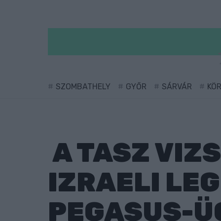
SZOMBATHELY
GYŐR
SÁRVÁR
KÖ
A TASZ VIZ
IZRAELI LE
PEGASUS-Ü