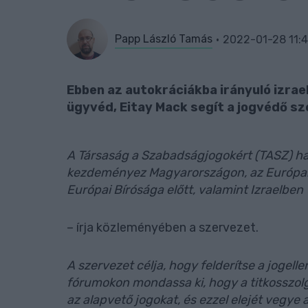
Papp László Tamás
2022-01-28 11:
Ebben az autokráciákba irányuló izrae
ügyvéd, Eitay Mack segít a jogvédő s
A Társaság a Szabadságjogokért (TASZ) ha
kezdeményez Magyarországon, az Európai 
Európai Bírósága előtt, valamint Izraelben
– írja közleményében a szervezet.
A szervezet célja, hogy felderítse a jogel
fórumokon mondassa ki, hogy a titkosszol
az alapvető jogokat, és ezzel elejét vegye a