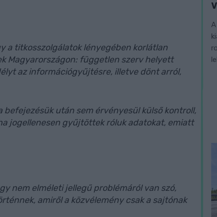
V
A
k
y a titkosszolgálatok lényegében korlátlan
r
ek Magyarországon: független szerv helyett
l
élyt az információgyűjtésre, illetve dönt arról,
 befejezésük után sem érvényesül külső kontroll,
a jogellenesen gyűjtöttek róluk adatokat, emiatt
y nem elméleti jellegű problémáról van szó,
rténnek, amiről a közvélemény csak a sajtónak