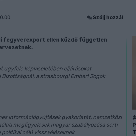
40:00
Szólj hozzá!
li fegyverexport ellen küzdő független
zervezetnek.
t ügyfele képviseletében eljárásokat
Bizottságnál, a strasbourgi Emberi Jogok
lenes információgyűjtések gyakorlatát, nemzetközi
gálati megfigyelések magyar szabályozása sérti
P
T
 politikai célú visszaéléseknek