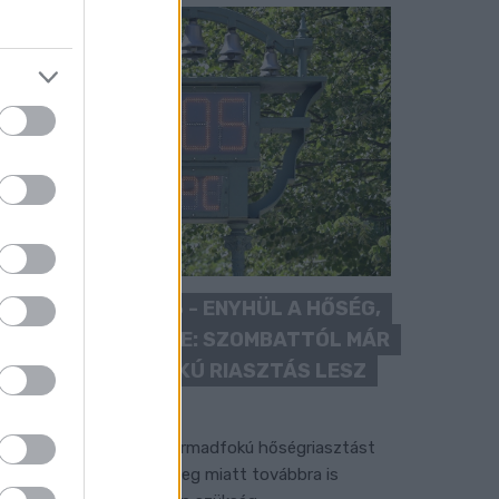
KÁNIKULA 2026 - ENYHÜL A HŐSÉG,
DE MÉG NINCS VÉGE: SZOMBATTÓL MÁR
“CSAK” MÁSODFOKÚ RIASZTÁS LESZ
ÉRVÉNYBEN
 július vége óta tartó harmadfokú hőségriasztást
érséklik, de a tartós meleg miatt továbbra is