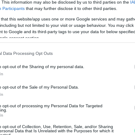
. This information may also be disclosed by us to third parties on the
IA
rányító miniszterekhez, majd kezdeményezni fogja
Participants
that may further disclose it to other third parties.
ságának és az Alapvető Jogok Biztosának
 that this website/app uses one or more Google services and may gath
s első lépéseként tájékoztatást kért a
including but not limited to your visit or usage behaviour. You may click 
ésről, a válaszok alapján pedig bírósághoz, illetve
 to Google and its third-party tags to use your data for below specifi
adság Hatósághoz fog fordulni.
ogle consent section.
l Data Processing Opt Outs
o opt-out of the Sharing of my personal data.
onatkozása is van – a kémprogramot izraeli cég
In
ampolgárt is megcéloztak vele – a TASZ
o opt-out of the Sale of my Personal Data.
In
M
gy harmadik, bizonyíthatóan megfigyelt
to opt-out of processing my Personal Data for Targeted
e
ing.
yész vizsgálatát kezdeményezi.
In
o opt-out of Collection, Use, Retention, Sale, and/or Sharing
ersonal Data that Is Unrelated with the Purposes for which it
lected.