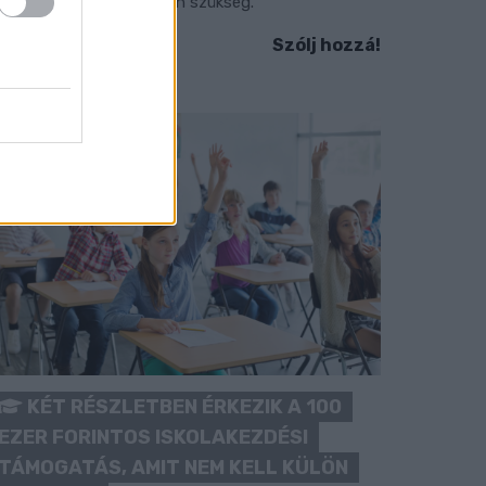
okozott óvatosságra van szükség.
Szólj hozzá!
KÉT RÉSZLETBEN ÉRKEZIK A 100
EZER FORINTOS ISKOLAKEZDÉSI
TÁMOGATÁS, AMIT NEM KELL KÜLÖN