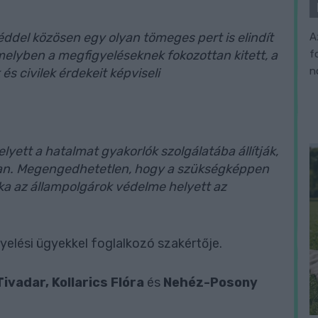
éddel közösen egy olyan tömeges pert is elindít
A
f
melyben a megfigyeléseknek fokozottan kitett, a
n
 civilek érdekeit képviseli
lyett a hatalmat gyakorlók szolgálatába állítják,
ban. Megengedhetetlen, hogy a szükségképpen
nka az állampolgárok védelme helyett az
yelési ügyekkel foglalkozó szakértője.
Tivadar, Kollarics Flóra
és
Nehéz-Posony