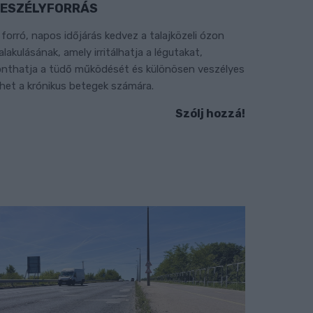
ESZÉLYFORRÁS
 forró, napos időjárás kedvez a talajközeli ózon
ialakulásának, amely irritálhatja a légutakat,
onthatja a tüdő működését és különösen veszélyes
ehet a krónikus betegek számára.
Szólj hozzá!