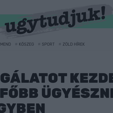
RMEND
KŐSZEG
SPORT
ZÖLD HÍREK
SGÁLATOT KEZD
GFŐBB ÜGYÉSZN
GYBEN