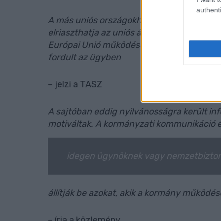
authenti
A más uniós országokhoz képest szabályoz
elriaszthatja az uniós állampolgárokat a m
Európai Unió működéséről szóló szerződéss
fordult az ügyben
– jelzi a TASZ
A sajtóban eddig nyilvánosságra került inf
motiváltak. A kormányzati kommunikáció é
idegen ügynöknek vagy nemzetbizton
állítják be azokat, akik a kormány működé
– írja a közlemény.