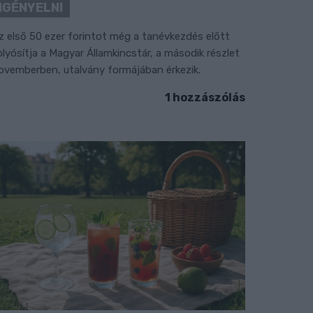
IGÉNYELNI
z első 50 ezer forintot még a tanévkezdés előtt
olyósítja a Magyar Államkincstár, a második részlet
ovemberben, utalvány formájában érkezik.
1 hozzászólás