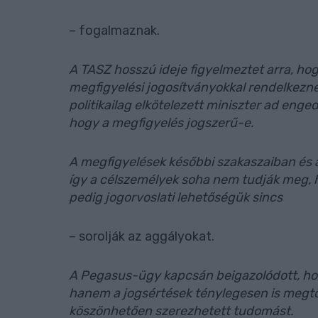
– fogalmaznak.
A TASZ hosszú ideje figyelmeztet arra, hog
megfigyelési jogosítványokkal rendelkezn
politikailag elkötelezett miniszter ad enged
hogy a megfigyelés jogszerű-e.
A megfigyelések későbbi szakaszaiban és a
így a célszemélyek soha nem tudják meg, h
pedig jogorvoslati lehetőségük sincs
– sorolják az aggályokat.
A Pegasus-ügy kapcsán beigazolódott, hog
hanem a jogsértések ténylegesen is megtö
köszönhetően szerezhetett tudomást.