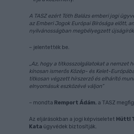
A TASZ ezért Tóth Balázs emberi jogi ügyv
az Emberi Jogok Európai Bírósága előtt, a
nyilvánosságban megbélyegzett újságírók és
– jelentették be.
„Az, hogy a titkosszolgálatokat a nemzet he
kínosan ismerős Közép- és Kelet-Európá
titkosan végzett hírszerző és elhárító mu
elnyomásuk eszközévé váljon”
– mondta
Remport Ádám
, a TASZ megfig
Az eljárásokban a jogi képviseletet
Hüttl 
Kata
ügyvédek biztosítják.