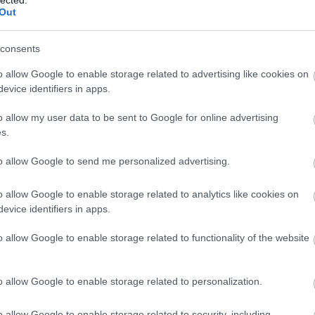
egyverexport ellen küzdő független ügyvéd, Eitay
Out
felderíteni, hogy a kémfegyver izraeli oldalról
rszágba, amely nemzetközi jogállamisági
consents
 nem szabályozza megfelelően a titkosszolgálati
o allow Google to enable storage related to advertising like cookies on
evice identifiers in apps.
o allow my user data to be sent to Google for online advertising
s.
to allow Google to send me personalized advertising.
sta, Adrien Beauduin megfigyelése kapcsán
o allow Google to enable storage related to analytics like cookies on
k szabályozása
evice identifiers in apps.
o allow Google to enable storage related to functionality of the website
o allow Google to enable storage related to personalization.
A
m
abad mozgáshoz való jogát.
o allow Google to enable storage related to security, including