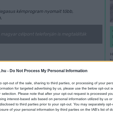
ó Pegasus kémprogram nyomait több,
,
magyar célpont telefonján is megtalálták
H
h
használ a törvénytelenül megfigyeltek jogainak
v
.hu -
Do Not Process My Personal Information
özi szervek elé viszi az alapjogsértő
vezet
Csikász Brigitta, Dercsényi Dávid,
to opt-out of the sale, sharing to third parties, or processing of your per
en Beauduin
és egy anonimitást kérő hatodik
formation for targeted advertising by us, please use the below opt-out s
 által kínált jogorvoslati utat járja végig
r selection. Please note that after your opt-out request is processed y
eing interest-based ads based on personal information utilized by us or
disclosed to third parties prior to your opt-out. You may separately opt-
losure of your personal information by third parties on the IAB’s list of