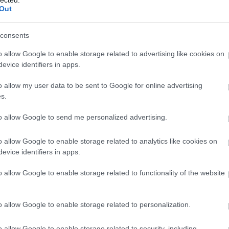
 pályára való visszatérés. Az EU-ban az állami
Out
a GDP 3-3,5 százaléka közelében van és a
yar adatot.
consents
o allow Google to enable storage related to advertising like cookies on
sze ráadásul el sem indul 2021-ben, jó részük
evice identifiers in apps.
rhelni velük a költségvetést.
o allow my user data to be sent to Google for online advertising
s.
vetés
Kormány
Fidesz
to allow Google to send me personalized advertising.
o allow Google to enable storage related to analytics like cookies on
evice identifiers in apps.
o allow Google to enable storage related to functionality of the website
o allow Google to enable storage related to personalization.
A
m
o allow Google to enable storage related to security, including