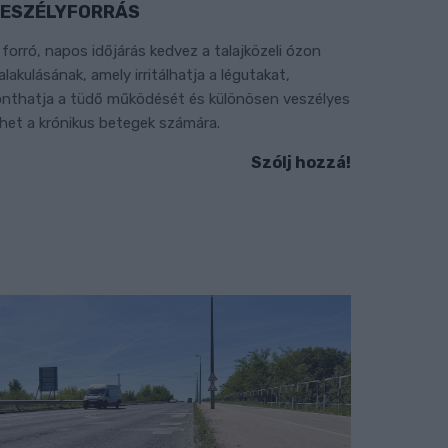
ESZÉLYFORRÁS
 forró, napos időjárás kedvez a talajközeli ózon
ialakulásának, amely irritálhatja a légutakat,
onthatja a tüdő működését és különösen veszélyes
ehet a krónikus betegek számára.
Szólj hozzá!