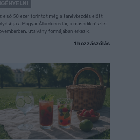
IGÉNYELNI
z első 50 ezer forintot még a tanévkezdés előtt
olyósítja a Magyar Államkincstár, a második részlet
ovemberben, utalvány formájában érkezik.
1 hozzászólás