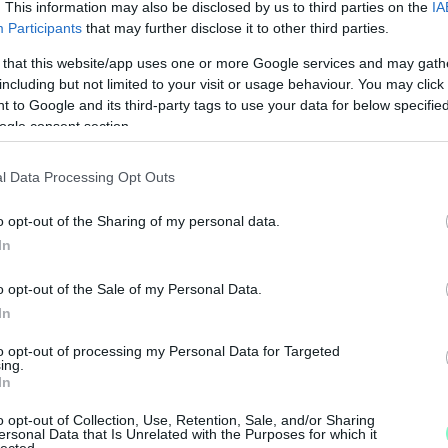
. This information may also be disclosed by us to third parties on the
IA
Participants
that may further disclose it to other third parties.
 that this website/app uses one or more Google services and may gath
s minimálbér, visszakaphatják a
including but not limited to your visit or usage behaviour. You may click 
 to Google and its third-party tags to use your data for below specifi
ogle consent section.
égvetés. A miniszterelnök a Magyarország
kozáson közölte: "a mi horizontunkon a
l Data Processing Opt Outs
 lennie". Jövőre a gyermekeket nevelő családok
 jövedelemadójukat, ehhez azonban egy
o opt-out of the Sharing of my personal data.
In
o opt-out of the Sale of my Personal Data.
In
átalakítása (csak a valóban rászorulók
M
módosítása védhetik ki.
to opt-out of processing my Personal Data for Targeted
e
ing.
In
alékos hiánya mögött az állami beruházások a
o opt-out of Collection, Use, Retention, Sale, and/or Sharing
ltségei állnak. Ha ezt megfeleznék, azonnal
ersonal Data that Is Unrelated with the Purposes for which it
lected.