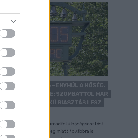
KÁNIKULA 2026 - ENYHÜL A HŐSÉG,
DE MÉG NINCS VÉGE: SZOMBATTÓL MÁR
“CSAK” MÁSODFOKÚ RIASZTÁS LESZ
ÉRVÉNYBEN
 július vége óta tartó harmadfokú hőségriasztást
érséklik, de a tartós meleg miatt továbbra is