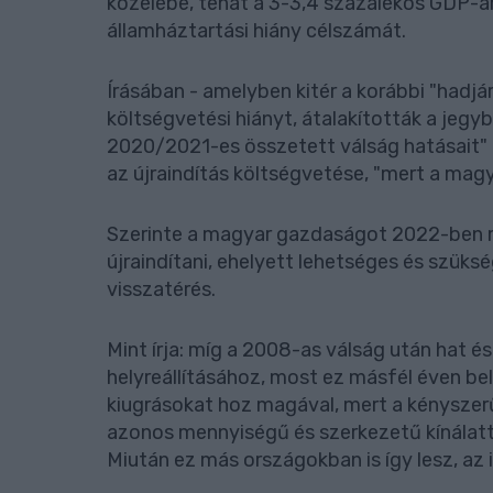
közelébe, tehát a 3-3,4 százalékos GDP-a
államháztartási hiány célszámát.
Írásában - amelyben kitér a korábbi "hadjá
költségvetési hiányt, átalakították a je
2020/2021-es összetett válság hatásait" -
az újraindítás költségvetése, "mert a mag
Szerinte a magyar gazdaságot 2022-ben má
újraindítani, ehelyett lehetséges és szüks
visszatérés.
Mint írja: míg a 2008-as válság után hat és
helyreállításához, most ez másfél éven bel
kiugrásokat hoz magával, mert a kényszer
azonos mennyiségű és szerkezetű kínálattal 
Miután ez más országokban is így lesz, az 