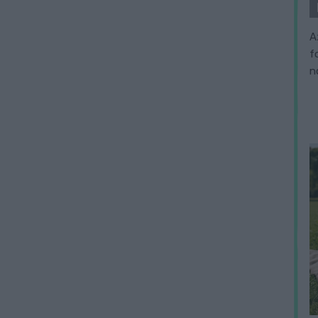
A
f
n