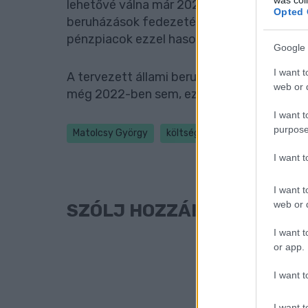
lehetővé válna már 2022-ben az egyensúlyi
Opted 
beruházások fedezetének átlagos aránya 
pénzpiacok ezzel hasonlítják össze a mag
Google 
I want t
A tervezett állami beruházások jelentős ré
web or d
még 2022-ben sem, ezért felesleges megte
I want t
purpose
Matolcsy György
költségvetési hiány
költség
I want 
I want t
web or d
SZÓLJ HOZZÁ!
I want t
or app.
I want t
I want t