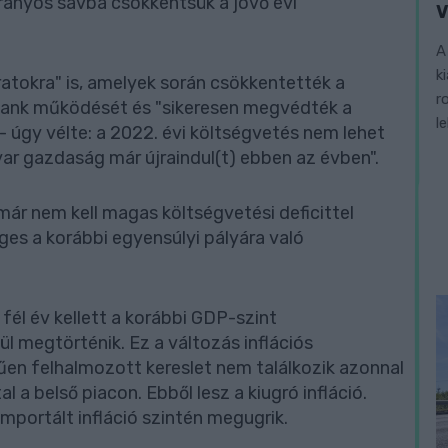
rányos sávba csökkentsük a jövő évi
V
A
k
ratokra" is, amelyek során csökkentették a
r
gybank működését és "sikeresen megvédték a
l
 úgy vélte: a 2022. évi költségvetés nem lehet
yar gazdaság már újraindul(t) ebben az évben".
r nem kell magas költségvetési deficittel
éges a korábbi egyensúlyi pályára való
 fél év kellett a korábbi GDP-szint
ül megtörténik. Ez a változás inflációs
űen felhalmozott kereslet nem találkozik azonnal
a belső piacon. Ebből lesz a kiugró infláció.
importált infláció szintén megugrik.