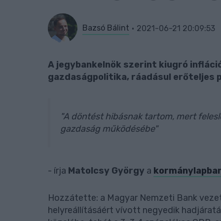
Bazsó Bálint
2021-06-21 20:09:53
A jegybankelnök szerint kiugró inflá
gazdaságpolitika, ráadásul erőteljes
"A döntést hibásnak tartom, mert feles
gazdaság működésébe"
- írja
Matolcsy György
a
kormánylapban
Hozzátette: a Magyar Nemzeti Bank vezeté
helyreállításáért vívott negyedik hadjárat