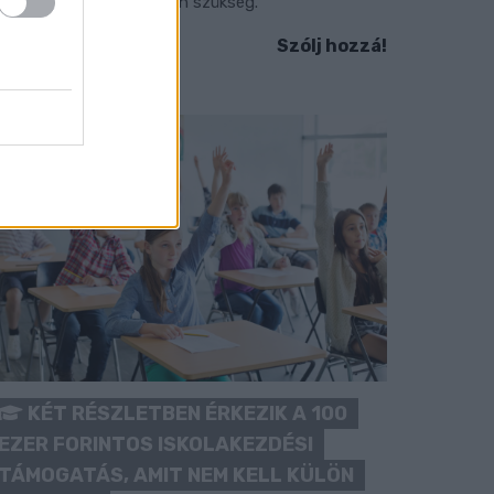
okozott óvatosságra van szükség.
Szólj hozzá!
KÉT RÉSZLETBEN ÉRKEZIK A 100
EZER FORINTOS ISKOLAKEZDÉSI
TÁMOGATÁS, AMIT NEM KELL KÜLÖN