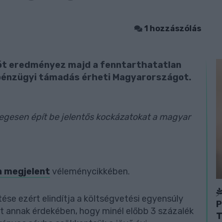
1 hozzászólás
ciót eredményez majd a fenntarthatatlan
 pénzügyi támadás érheti Magyarországot.
legesen épít be jelentős kockázatokat a magyar
 megjelent
véleménycikkében.
se ezért elindítja a költségvetési egyensúly
P
át annak érdekében, hogy minél előbb 3 százalék
T