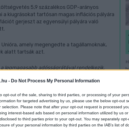
a költségvetés 5,9 százalékos GDP-arányos
i a kiugrásokat tartósan magas inflációs pályára
lációt gerjeszt az egyensúlyi pályára való
tt.
ai Unióra, amely megengedte a tagállamoknak,
 alatt tartsák azt.
H
 a legmagasabb adósságrátával rendelkezik,
h
ányt tervezi 2022-re, ami egyben az EU harmadik
v
.hu -
Do Not Process My Personal Information
to opt-out of the sale, sharing to third parties, or processing of your per
az EU. Ha a pénzpiacok a két számjegyű GDP-
formation for targeted advertising by us, please use the below opt-out s
 újraindítás után úgy ítélik meg, hogy a
r selection. Please note that after your opt-out request is processed y
fogadott 2022-es költségvetés, a tartósan kiugró
eing interest-based ads based on personal information utilized by us or
atok együttesen fenntarthatatlan
disclosed to third parties prior to your opt-out. You may separately opt-
losure of your personal information by third parties on the IAB’s list of
ljes pénzügyi támadás érheti Magyarországot -