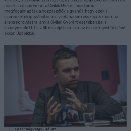
kérdést, mert Balla szervezete, az Összefogás Győrért, illetve a
másik civil szervezet a Civilek Győrért esetén is
megfogalmazták a hozzászólók a gyanút, hogy ezek a
szervezetek igazából nem civilek, hanem összejátszanak az
ellenzék rovására, ami a Civilek Győrért esetében be is
bizonyosodott, hisz ők összejátszottak az összefogásból kilépő
akkori Jobbikkal.
Fotó: Vágvölgyi Bálint