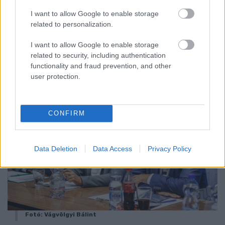
I want to allow Google to enable storage
– tette fel a kérdést. (Győrasszonyfa önkormányzata egész
related to personalization.
pontosan
387 259 256 forintot költhet
erre a célra.) Az
útfejlesztések milyenségét is szóvá tette Juhász. Hogy
I want to allow Google to enable storage
egyértelműen látszik: az út mérete, szélessége csökkent.
related to security, including authentication
functionality and fraud prevention, and other
user protection.
CONFIRM
Data Deletion
Data Access
Privacy Policy
Fotó: Vágvölgyi Bálint