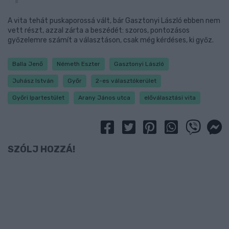
A vita tehát puskaporossá vált, bár Gasztonyi László ebben nem
vett részt, azzal zárta a beszédét: szoros, pontozásos
győzelemre számít a választáson, csak még kérdéses, ki győz.
Balla Jenő
Németh Eszter
Gasztonyi László
Juhász István
Győr
2-es választókerület
Győri Ipartestület
Arany János utca
előválasztási vita
SZÓLJ HOZZÁ!