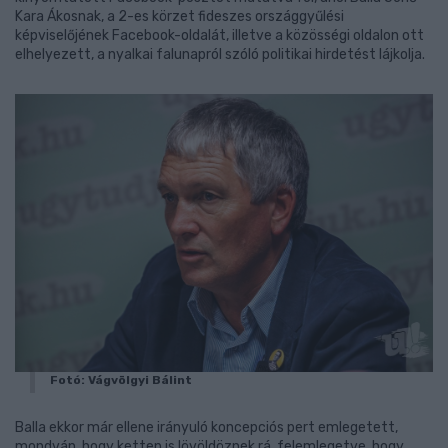
Kara Ákosnak, a 2-es körzet fideszes országgyűlési
képviselőjének Facebook-oldalát, illetve a közösségi oldalon ott
elhelyezett, a nyalkai falunapról szóló politikai hirdetést lájkolja.
Fotó: Vágvölgyi Bálint
Balla ekkor már ellene irányuló koncepciós pert emlegetett,
mondván, hogy ketten is lövöldöznek rá, felemlegetve, hogy