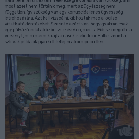
Balla Jenő arról beszélt: felelősségre vonásra van szükség, ami
most azért nem történik meg, mert az ügyészség nem
független, így szükség van egy korrupcióellenes ügyészség
létrehozására. Azt kell vizsgálni, kik hozták meg a jogilag
vitatható döntéseket. Szerinte azért van, hogy gyakran csak
egy pályázó indul a közbeszerzéseken, mert a Fidesz megölte a
versenyt, nem mernek rajta mások is elindulni. Balla szerint a
szlovák példa alapján kell fellépni a korrupció ellen.