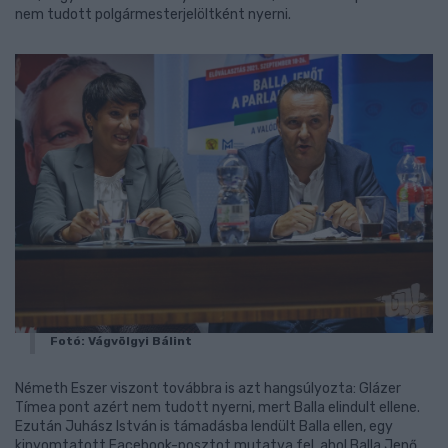
nem tudott polgármesterjelöltként nyerni.
Fotó: Vágvölgyi Bálint
Németh Eszer viszont továbbra is azt hangsúlyozta: Glázer
Tímea pont azért nem tudott nyerni, mert Balla elindult ellene.
Ezután Juhász István is támadásba lendült Balla ellen, egy
kinyomtatott Facebook-posztot mutatva fel, ahol Balla Jenő