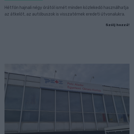
Hétfőn hajnali négy órától ismét minden közlekedő használhatja
az átkelőt, az autóbuszok is visszatérnek eredeti útvonalukra.
Szólj hozzá!