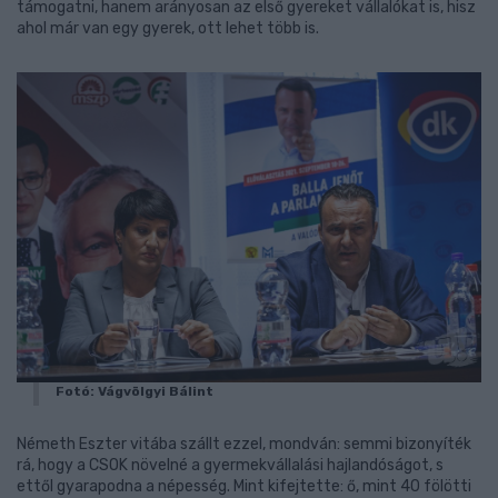
támogatni, hanem arányosan az első gyereket vállalókat is, hisz
ahol már van egy gyerek, ott lehet több is.
Fotó: Vágvölgyi Bálint
Németh Eszter vitába szállt ezzel, mondván: semmi bizonyíték
rá, hogy a CSOK növelné a gyermekvállalási hajlandóságot, s
ettől gyarapodna a népesség. Mint kifejtette: ő, mint 40 fölötti