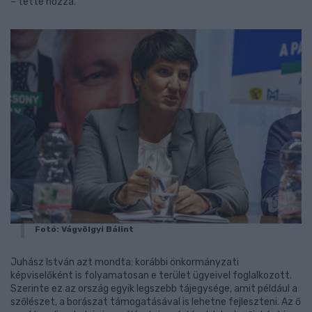
– tette hozzá.
Fotó: Vágvölgyi Bálint
Juhász István azt mondta: korábbi önkormányzati
képviselőként is folyamatosan e terület ügyeivel foglalkozott.
Szerinte ez az ország egyik legszebb tájegysége, amit például a
szőlészet, a borászat támogatásával is lehetne fejleszteni. Az ő