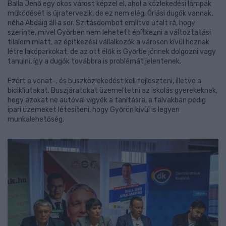
Balla Jenő egy okos várost képzel el, ahol a közlekedési lámpák
működését is újratervezik, de ez nem elég. Óriási dugók vannak,
néha Abdáig áll a sor. Szitásdombot említve utalt rá, hogy
szerinte, mivel Győrben nem lehetett építkezni a változtatási
tilalom miatt, az építkezési vállalkozók a városon kívül hoznak
létre lakóparkokat, de az ott élők is Győrbe jönnek dolgozni vagy
tanulni, így a dugók továbbra is problémát jelentenek.
Ezért a vonat-, és buszközlekedést kell fejleszteni, illetve a
bicikliutakat. Buszjáratokat üzemeltetni az iskolás gyerekeknek,
hogy azokat ne autóval vigyék a tanításra, a falvakban pedig
ipari üzemeket létesíteni, hogy Győrön kívül is legyen
munkalehetőség.