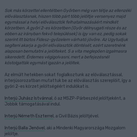
Sok más körzettel ellentétben Győrben még van tétje az ellenzéki
előválasztásnak, hiszen több párt több jelöltje versenyez majd
egymással a helyi előválasztók felhatalmazásáért mindkét
körzetben. A győri 2-es körzetben (Győr délnyugati része és az
ebben az irányban fekvő települések) is így van ez, pedig sokak
szerint itt biztos Fidesz-győzelem várható jövőre. Az Ugytudjuk
segíteni akarja a győri előválasztók döntését, ezért szeretnénk
alaposan bemutatni a jelölteket. S a vita meglepően izgalmasra
sikeredett. Érdemes végigolvasni, mert a befejezésnél
kóstolgatták egymást igazán a jelöltek.
Az elmúlt hetekben sokat foglalkoztunk az előválasztással,
interjúsorozatban mutattuk be az előválasztás szereplőit, így a
győri 2-es körzet jelöltségéért indulókat is.
Interjú Juhász Istvánnal
, ő az MSZP-Párbeszéd jelöltjeként, a
Jobbik támogatásával indul.
Interjú Németh Eszterrel
, a Civil Bázis jelöltjével.
Interjú Balla Jenővel
, aki a Mindenki Magyarországa Mozgalom
jelöltje.