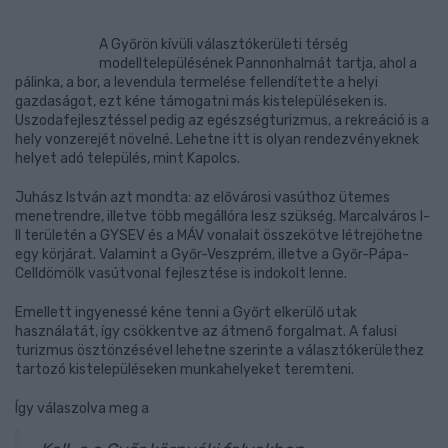
A Győrön kívüli választókerületi térség
modelltelepülésének Pannonhalmát tartja, ahol a
pálinka, a bor, a levendula termelése fellendítette a helyi
gazdaságot, ezt kéne támogatni más kistelepüléseken is.
Uszodafejlesztéssel pedig az egészségturizmus, a rekreáció is a
hely vonzerejét növelné. Lehetne itt is olyan rendezvényeknek
helyet adó település, mint Kapolcs.
Juhász István azt mondta: az elővárosi vasúthoz ütemes
menetrendre, illetve több megállóra lesz szükség. Marcalváros I-
II területén a GYSEV és a MÁV vonalait összekötve létrejöhetne
egy körjárat. Valamint a Győr-Veszprém, illetve a Győr-Pápa-
Celldömölk vasútvonal fejlesztése is indokolt lenne.
Emellett ingyenessé kéne tenni a Győrt elkerülő utak
használatát, így csökkentve az átmenő forgalmat. A falusi
turizmus ösztönzésével lehetne szerinte a választókerülethez
tartozó kistelepüléseken munkahelyeket teremteni.
Így válaszolva meg a