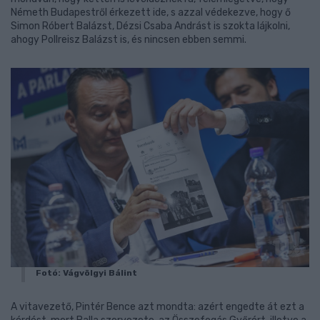
Németh Budapestről érkezett ide, s azzal védekezve, hogy ő
Simon Róbert Balázst, Dézsi Csaba Andrást is szokta lájkolni,
ahogy Pollreisz Balázst is, és nincsen ebben semmi.
Fotó: Vágvölgyi Bálint
A vitavezető, Pintér Bence azt mondta: azért engedte át ezt a