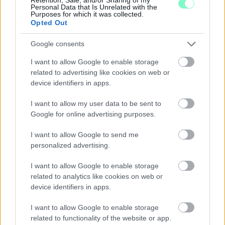
közterherrel sújtását, a családi pótlék megduplázását, a
Personal Data that Is Unrelated with the
munkanélküli ellátás növelését ígérte. A CSOK-nál pedig
Purposes for which it was collected.
garanciát arra, hogy többen vehessék igénybe azt.
Opted Out
Ezután jöttek elő a Fidesz öröksége, a NER hagyatéka, a jelenlegi
Google consents
rendszer ügyei:
I want to allow Google to enable storage
Van-e szükség elszámoltatásra, és mi legyen
related to advertising like cookies on web or
device identifiers in apps.
ennek a módja?
I want to allow my user data to be sent to
Google for online advertising purposes.
Itt a győri strandberuházás, GYHG ügyében folyó vizsgálat is
szóba került.
I want to allow Google to send me
Juhász István szerint szükség van az elszámoltatásra, a
personalized advertising.
börtönbüntetéstől a vagyonzárolásig mindent be kell vetni
azokkal szemben, akiknek a bűnössége bebizonyosodik.
I want to allow Google to enable storage
Csatlakozni kell az Európai Ügyészséghez. Elmondása szerint a
related to analytics like cookies on web or
Modern Falu Programnak is vannak e tekintetben gyanús részei.
device identifiers in apps.
I want to allow Google to enable storage
Hogy kerülhet Győrasszonyfán egy orvosi lakás 300
millióba?
related to functionality of the website or app.