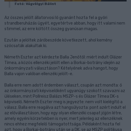
Fotó: Vágvölgyi Bálint
Az összes jelölt állatorvosi ló gyanánt hozta fel a győri
strandberuházás ügyét, egyetértve abban, hogy itt valami nem
stimmel, az erre költött összeg gyanúsan magas.
Ezután a jelöltek záróbeszéde következett, ahol kemény
szócsaták alakultak ki.
Németh Eszter azt kérdezte Balla Jenőtől: miért indult Glázer
Tímea, a közös ellenzéki jelölt ellen a Borkai-botrány idején az
önkormányzati választáson? Kételyének adva hangot, hogy
Balla vajon valóban ellenzéki jelölt-e.
Balla erre nem adott érdemben választ, csupán azt mondta: ő
az önkormányzati képviselőként ugyanúgy szokott szavazni az
üléseken, mint Pollreisz Balázs MSZP-s és Glázer Tímea DK-s
képviselő. Németh Eszter meg is jegyezte: nem volt kielégítő a
válasz. Balla erre reagálva azt hangsúlyozta: pont azért indult el
az előválasztáson, hogy egy olyan ellenzéki csapat jöjjön létre,
amely egyéni körzetekben is nyer, mert jelenleg az ellenzéknek
nincs ehhez megfelelő támogatottsága. Példaként hozta fel
azt, hogy a Borkai-botrány után se a DK, se az MSZP politikusa