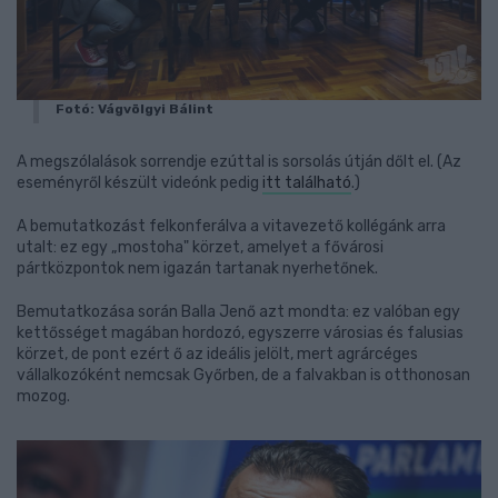
Fotó: Vágvölgyi Bálint
A megszólalások sorrendje ezúttal is sorsolás útján dőlt el. (Az
eseményről készült videónk pedig
itt található
.)
A bemutatkozást felkonferálva a vitavezető kollégánk arra
utalt: ez egy „mostoha" körzet, amelyet a fővárosi
pártközpontok nem igazán tartanak nyerhetőnek.
Bemutatkozása során Balla Jenő azt mondta: ez valóban egy
kettősséget magában hordozó, egyszerre városias és falusias
körzet, de pont ezért ő az ideális jelölt, mert agrárcéges
vállalkozóként nemcsak Győrben, de a falvakban is otthonosan
mozog.