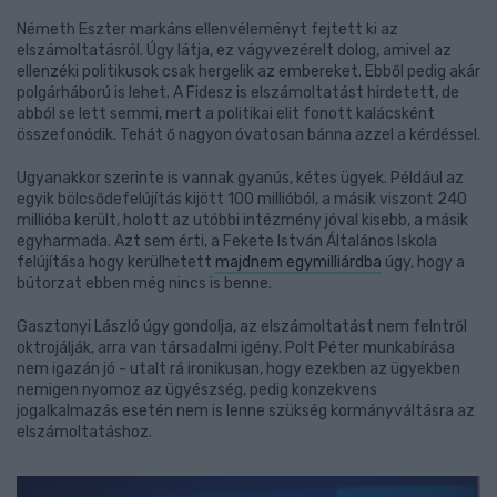
Németh Eszter markáns ellenvéleményt fejtett ki az
elszámoltatásról. Úgy látja, ez vágyvezérelt dolog, amivel az
ellenzéki politikusok csak hergelik az embereket. Ebből pedig akár
polgárháború is lehet. A Fidesz is elszámoltatást hirdetett, de
abból se lett semmi, mert a politikai elit fonott kalácsként
összefonódik. Tehát ő nagyon óvatosan bánna azzel a kérdéssel.
Ugyanakkor szerinte is vannak gyanús, kétes ügyek. Például az
egyik bölcsődefelújítás kijött 100 millióból, a másik viszont 240
millióba került, holott az utóbbi intézmény jóval kisebb, a másik
egyharmada. Azt sem érti, a Fekete István Általános Iskola
felújítása hogy kerülhetett
majdnem egymilliárdba
úgy, hogy a
bútorzat ebben még nincs is benne.
Gasztonyi László úgy gondolja, az elszámoltatást nem felntről
oktrojálják, arra van társadalmi igény. Polt Péter munkabírása
nem igazán jó - utalt rá ironikusan, hogy ezekben az ügyekben
nemigen nyomoz az ügyészség, pedig konzekvens
jogalkalmazás esetén nem is lenne szükség kormányváltásra az
elszámoltatáshoz.