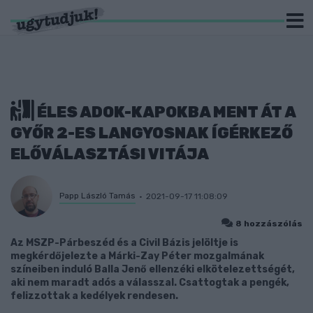
ÉLES ADOK-KAPOKBA MENT ÁT A
GYŐR 2-ES LANGYOSNAK ÍGÉRKEZŐ
ELŐVÁLASZTÁSI VITÁJA
Papp László Tamás
2021-09-17 11:08:09
8 hozzászólás
Az MSZP-Párbeszéd és a Civil Bázis jelöltje is
megkérdőjelezte a Márki-Zay Péter mozgalmának
színeiben induló Balla Jenő ellenzéki elkötelezettségét,
aki nem maradt adós a válasszal. Csattogtak a pengék,
felizzottak a kedélyek rendesen.