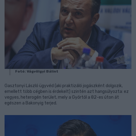
Fotó: Vágvölgyi Bálint
Gasztonyi László ügyvéd (aki praktizáló jogászként dolgozik,
emellett több cégben is érdekelt) szintén azt hangsúlyozta: ez
vegyes, heterogén terület, mely a Győrtől a 82-es úton át
egészen a Bakonyig terjed.