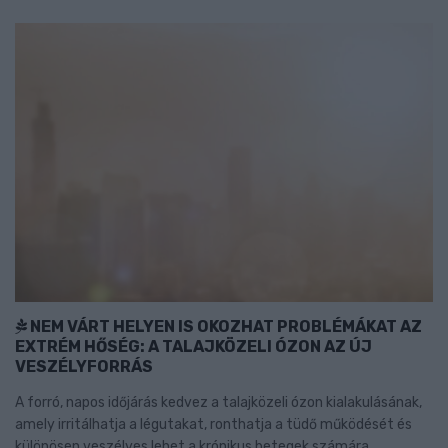
NEM VÁRT HELYEN IS OKOZHAT PROBLÉMÁKAT AZ
EXTRÉM HŐSÉG: A TALAJKÖZELI ÓZON AZ ÚJ
VESZÉLYFORRÁS
A forró, napos időjárás kedvez a talajközeli ózon kialakulásának,
amely irritálhatja a légutakat, ronthatja a tüdő működését és
különösen veszélyes lehet a krónikus betegek számára.