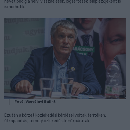
nevét pedig a helyi visszaélések, jogsértések leleplezőjeként is
ismerhetik.
Fotó: Vágvölgyi Bálint
Ezután a körzet közlekedési kérdései voltak terítéken:
útkapacitás, tömegközlekedés, kerékpárutak.