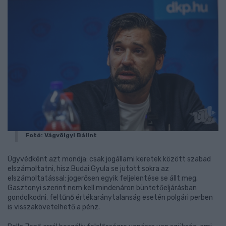
Fotó: Vágvölgyi Bálint
Ügyvédként azt mondja: csak jogállami keretek között szabad
elszámoltatni, hisz Budai Gyula se jutott sokra az
elszámoltatással: jogerősen egyik feljelentése se állt meg.
Gasztonyi szerint nem kell mindenáron büntetőeljárásban
gondolkodni, feltűnő értékaránytalanság esetén polgári perben
is visszakövetelhető a pénz.