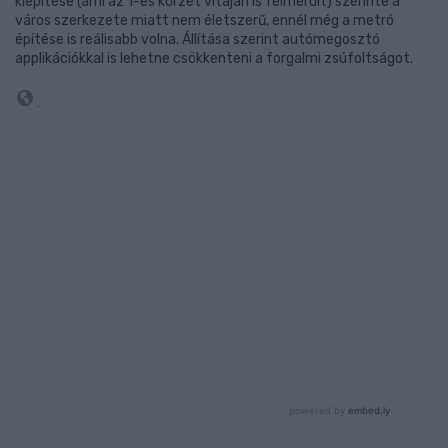
kiépítése (ami az 1-es körzet vitáján is felmerült) szerinte a
város szerkezete miatt nem életszerű, ennél még a metró
építése is reálisabb volna. Állítása szerint autómegosztó
applikációkkal is lehetne csökkenteni a forgalmi zsúfoltságot.