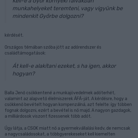
Kell-e a Győr környéki falvakban
munkahelyeket teremteni, vagy vigyünk be
mindenkit Győrbe dolgozni?
kérdését.
Országos témában szóba jött az adórendszer és
családtámogatások:
Át kell-e alakítani ezeket, s ha igen, akkor
hogyan?
Balla Jenő csökkentené a munkajövedelmek adóterhét,
valamint az alapvető élelmiszerek ÁFÁ-ját. A kérdésre, hogy a
csökkenő bevételt hogyan kompenzálná, azt felelte: így többen
fognak dolgozni, ezért a bevétel is nő majd. A nagyon gazdagok,
a milliárdosok viszont fizessenek több adót.
Úgy látja, a CSOK miatt nő a gyermekvállalási kedv, de nemcsak
a nagycsaládosokat, a többgyerekeseket kell kiemelten