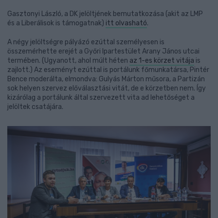
Gasztonyi László, a DK jelöltjének bemutatkozása (akit az LMP
és a Liberálisok is támogatnak)
itt olvasható
.
A négy jelöltségre pályázó ezúttal személyesen is
összemérhette erejét a Győri Ipartestület Arany János utcai
termében. (Ugyanott, ahol múlt héten
az 1-es körzet vitája
is
zajlott.) Az eseményt ezúttal is portálunk főmunkatársa, Pintér
Bence moderálta, elmondva: Gulyás Márton műsora, a Partizán
sok helyen szervez előválasztási vitát, de e körzetben nem. Így
kizárólag a portálunk által szervezett vita ad lehetőséget a
jelöltek csatájára.