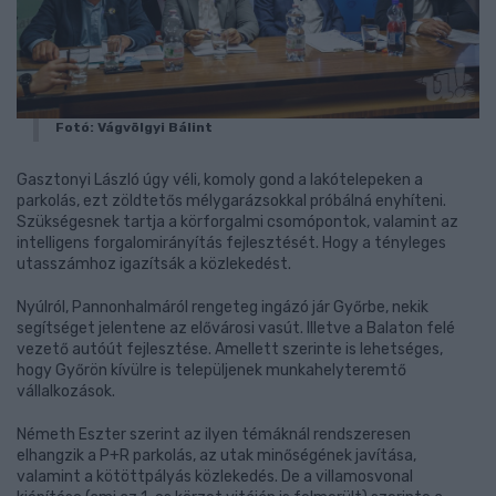
Fotó: Vágvölgyi Bálint
Gasztonyi László úgy véli, komoly gond a lakótelepeken a
parkolás, ezt zöldtetős mélygarázsokkal próbálná enyhíteni.
Szükségesnek tartja a körforgalmi csomópontok, valamint az
intelligens forgalomirányítás fejlesztését. Hogy a tényleges
utasszámhoz igazítsák a közlekedést.
Nyúlról, Pannonhalmáról rengeteg ingázó jár Győrbe, nekik
segítséget jelentene az elővárosi vasút. Illetve a Balaton felé
vezető autóút fejlesztése. Amellett szerinte is lehetséges,
hogy Győrön kívülre is települjenek munkahelyteremtő
vállalkozások.
Németh Eszter szerint az ilyen témáknál rendszeresen
elhangzik a P+R parkolás, az utak minőségének javítása,
valamint a kötöttpályás közlekedés. De a villamosvonal