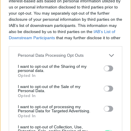
hogy a minimálbért keresők nulla százalékkal adózzanak,
interest-based ads based on personal information utilized by
adómentesek lehessenek.
us or personal information disclosed to third parties prior to
your opt-out. You may separately opt-out of the further
disclosure of your personal information by third parties on the
IAB’s list of downstream participants. This information may
also be disclosed by us to third parties on the
IAB’s List of
Downstream Participants
that may further disclose it to other
third parties.
Please note that this website/app uses one or more Google
Personal Data Processing Opt Outs
services and may gather and store information including but
not limited to your visit or usage behaviour. You may click to
I want to opt-out of the Sharing of my
personal data.
grant or deny consent to Google and its third-party tags to
Opted In
use your data for below specified purposes in below Google
consent section.
I want to opt-out of the Sale of my
Personal Data.
Opted In
Fotó: Vágvölgyi Bálint
I want to opt-out of processing my
Personal Data for Targeted Advertising.
Opted In
Juhász István sávos, progresszív SZJA-t, alapvető élelmiszerek
I want to opt-out of Collection, Use,
terén ÁFA-csökkentést, Tiborcz-adót, az extra nyereség
Retention, Sale, and/or Sharing of my