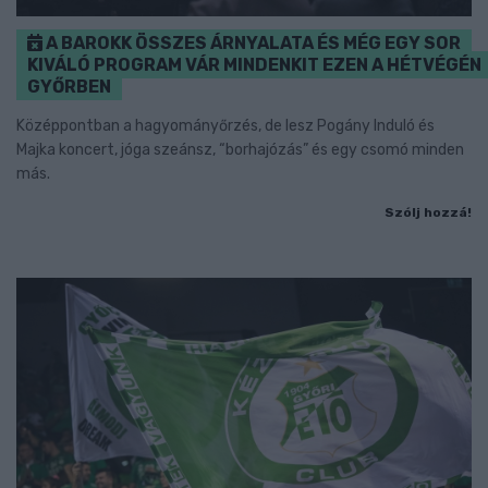
A BAROKK ÖSSZES ÁRNYALATA ÉS MÉG EGY SOR
KIVÁLÓ PROGRAM VÁR MINDENKIT EZEN A HÉTVÉGÉN
GYŐRBEN
Középpontban a hagyományőrzés, de lesz Pogány Induló és
Majka koncert, jóga szeánsz, “borhajózás” és egy csomó minden
más.
Szólj hozzá!