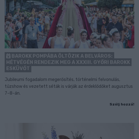
BAROKK POMPÁBA ÖLTÖZIK A BELVÁROS:
HÉTVÉGÉN RENDEZIK MEG A XXXIII. GYŐRI BAROKK
ESKÜVŐT
Jubileumi fogadalom megerősítés, történelmi felvonulás,
tűzshow és vezetett séták is várják az érdeklődőket augusztus
7–8-án.
Szólj hozzá!