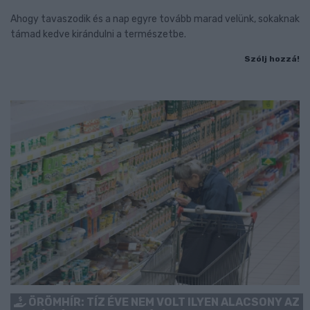
Ahogy tavaszodik és a nap egyre tovább marad velünk, sokaknak
támad kedve kirándulni a természetbe.
Szólj hozzá!
ÖRÖMHÍR: TÍZ ÉVE NEM VOLT ILYEN ALACSONY AZ