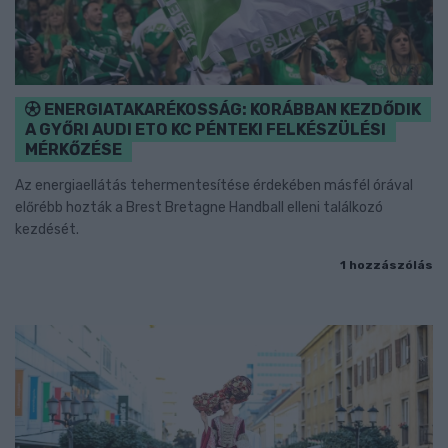
ENERGIATAKARÉKOSSÁG: KORÁBBAN KEZDŐDIK
A GYŐRI AUDI ETO KC PÉNTEKI FELKÉSZÜLÉSI
MÉRKŐZÉSE
Az energiaellátás tehermentesítése érdekében másfél órával
előrébb hozták a Brest Bretagne Handball elleni találkozó
kezdését.
1 hozzászólás