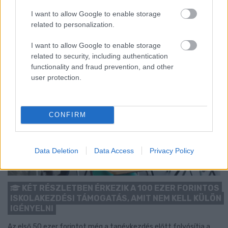
Szólj hozzá!
I want to allow Google to enable storage
related to personalization.
I want to allow Google to enable storage
related to security, including authentication
functionality and fraud prevention, and other
user protection.
CONFIRM
Data Deletion
Data Access
Privacy Policy
KÉT RÉSZLETBEN ÉRKEZIK A 100 EZER FORINTOS
ISKOLAKEZDÉSI TÁMOGATÁS, AMIT NEM KELL KÜLÖN
IGÉNYELNI
Az első 50 ezer forintot még a tanévkezdés előtt folyósítja a