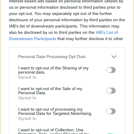
interest-based ads based on personal information utilized by
us or personal information disclosed to third parties prior to
your opt-out. You may separately opt-out of the further
disclosure of your personal information by third parties on the
IAB’s list of downstream participants. This information may
also be disclosed by us to third parties on the
IAB’s List of
Downstream Participants
that may further disclose it to other
third parties.
Please note that this website/app uses one or more Google
Personal Data Processing Opt Outs
services and may gather and store information including but
not limited to your visit or usage behaviour. You may click to
I want to opt-out of the Sharing of my
personal data.
grant or deny consent to Google and its third-party tags to
Opted In
use your data for below specified purposes in below Google
consent section.
KICSERÉLTÉK A GYŐRI KÓRHÁZBAN
I want to opt-out of the Sale of my
Personal Data.
MEGHIBÁSODOTT TRANSZFORMÁTORT
Opted In
Megkezdték az elhalasztott egészségügyi ellátásokat.
I want to opt-out of processing my
Personal Data for Targeted Advertising.
Szólj hozzá!
Opted In
I want to opt-out of Collection, Use,
Retention, Sale, and/or Sharing of my