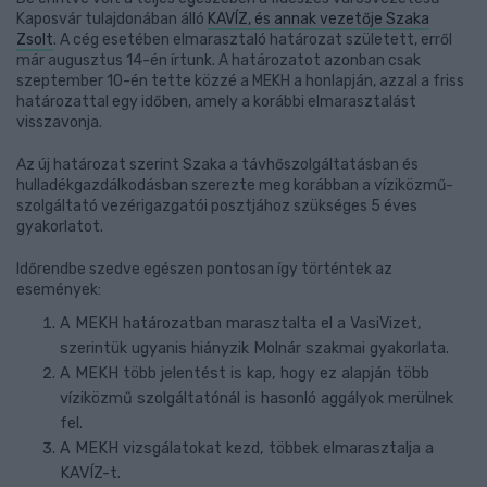
Kaposvár tulajdonában álló
KAVÍZ, és annak vezetője Szaka
Zsolt
. A cég esetében elmarasztaló határozat született, erről
már augusztus 14-én írtunk. A határozatot azonban csak
szeptember 10-én tette közzé a MEKH a honlapján, azzal a friss
határozattal egy időben, amely a korábbi elmarasztalást
visszavonja.
Az új határozat szerint Szaka a távhőszolgáltatásban és
hulladékgazdálkodásban szerezte meg korábban a víziközmű-
szolgáltató vezérigazgatói posztjához szükséges 5 éves
gyakorlatot.
Időrendbe szedve egészen pontosan így történtek az
események:
A MEKH határozatban marasztalta el a VasiVizet,
szerintük ugyanis hiányzik Molnár szakmai gyakorlata.
A MEKH több jelentést is kap, hogy ez alapján több
víziközmű szolgáltatónál is hasonló aggályok merülnek
fel.
A MEKH vizsgálatokat kezd, többek elmarasztalja a
KAVÍZ-t.