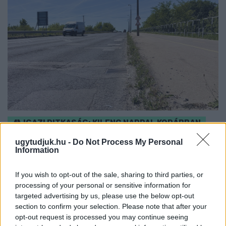
IGAZI RITKASÁG: KILENC NAPPAL KORÁBBAN
NYITJÁK MEG A FELÚJÍTÁS ALATT ÁLLÓ HECSEI ÚTI
ugytudjuk.hu -
Do Not Process My Personal
FELÜLJÁRÓT
Information
Hétfőn hajnali négy órától ismét minden közlekedő használhatja
az átkelőt, az autóbuszok is visszatérnek eredeti útvonalukra.
If you wish to opt-out of the sale, sharing to third parties, or
processing of your personal or sensitive information for
Szólj hozzá!
targeted advertising by us, please use the below opt-out
section to confirm your selection. Please note that after your
opt-out request is processed you may continue seeing