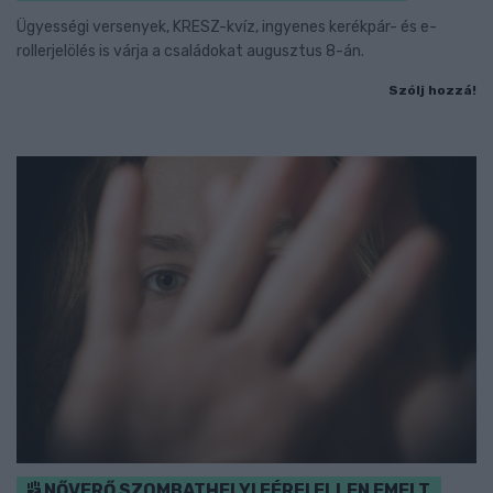
Ügyességi versenyek, KRESZ-kvíz, ingyenes kerékpár- és e-
rollerjelölés is várja a családokat augusztus 8-án.
Szólj hozzá!
NŐVERŐ SZOMBATHELYI FÉRFI ELLEN EMELT