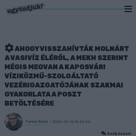
AHOGY VISSZAHÍVTÁK MOLNÁRT
A VASIVÍZ ÉLÉRŐL, A MEKH SZERINT
MÉGIS MEGVAN A KAPOSVÁRI
VÍZIKÖZMŰ-SZOLGÁLTATÓ
VEZÉRIGAZGATÓJÁNAK SZAKMAI
GYAKORLATA A POSZT
BETÖLTÉSÉRE
Farkas Bazsi
2020-09-16 10:34:34
Szólj hozzá!