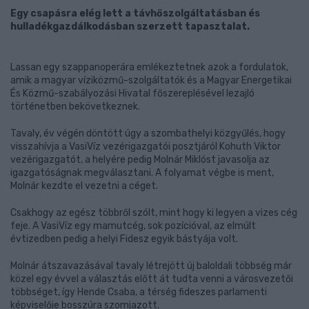
Egy csapásra elég lett a távhőszolgáltatásban és
hulladékgazdálkodásban szerzett tapasztalat.
Lassan egy szappanoperára emlékeztetnek azok a fordulatok,
amik a magyar víziközmű-szolgáltatók és a Magyar Energetikai
És Közmű-szabályozási Hivatal főszereplésével lezajló
történetben bekövetkeznek.
Tavaly, év végén döntött úgy a szombathelyi közgyűlés, hogy
visszahívja a VasiVíz vezérigazgatói posztjáról Kohuth Viktor
vezérigazgatót, a helyére pedig Molnár Miklóst javasolja az
igazgatóságnak megválasztani. A folyamat végbe is ment,
Molnár kezdte el vezetni a céget.
Csakhogy az egész többről szólt, mint hogy ki legyen a vizes cég
feje. A VasiVíz egy mamutcég, sok pozícióval, az elmúlt
évtizedben pedig a helyi Fidesz egyik bástyája volt.
Molnár átszavazásával tavaly létrejött új baloldali többség már
közel egy évvel a választás előtt át tudta venni a városvezetői
többséget, így Hende Csaba, a térség fideszes parlamenti
képviselője bosszúra szomjazott.