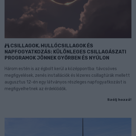
CSILLAGOK, HULLÓCSILLAGOK ÉS
NAPFOGYATKOZÁS: KÜLÖNLEGES CSILLAGÁSZATI
PROGRAMOK JÖNNEK GYŐRBEN ÉS NYÚLON
Három estén is az égbolt kerül a középpontba: távcsöves
megfigyelések, zenés installációk és lézeres csillagtúrák mellett
augusztus 12-én egy látványos részleges napfogyatkozást is
megfigyelhetnek az érdeklődők.
Szólj hozzá!