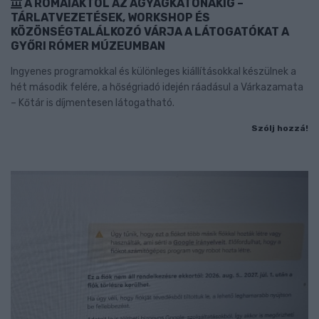
A RÓMAIAKTÓL AZ AGYAGKATONÁKIG –
TÁRLATVEZETÉSEK, WORKSHOP ÉS
KÖZÖNSÉGTALÁLKOZÓ VÁRJA A LÁTOGATÓKAT A
GYŐRI RÓMER MÚZEUMBAN
Ingyenes programokkal és különleges kiállításokkal készülnek a
hét második felére, a hőségriadó idején ráadásul a Várkazamata
– Kőtár is díjmentesen látogatható.
Szólj hozzá!