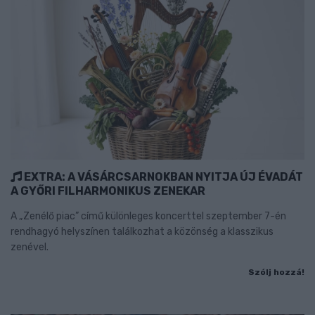
EXTRA: A VÁSÁRCSARNOKBAN NYITJA ÚJ ÉVADÁT
A GYŐRI FILHARMONIKUS ZENEKAR
A „Zenélő piac” című különleges koncerttel szeptember 7-én
rendhagyó helyszínen találkozhat a közönség a klasszikus
zenével.
Szólj hozzá!