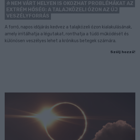
NEM VÁRT HELYEN IS OKOZHAT PROBLÉMÁKAT AZ
EXTRÉM HŐSÉG: A TALAJKÖZELI ÓZON AZ ÚJ
VESZÉLYFORRÁS
A forró, napos időjárás kedvez a talajközeli ózon kialakulásának,
amely irritálhatja a légutakat, ronthatja a tüdő működését és
különösen veszélyes lehet a krónikus betegek számára.
Szólj hozzá!