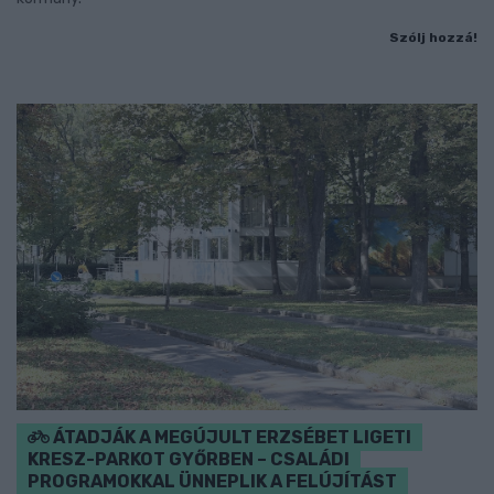
Szólj hozzá!
ÁTADJÁK A MEGÚJULT ERZSÉBET LIGETI
KRESZ-PARKOT GYŐRBEN – CSALÁDI
PROGRAMOKKAL ÜNNEPLIK A FELÚJÍTÁST