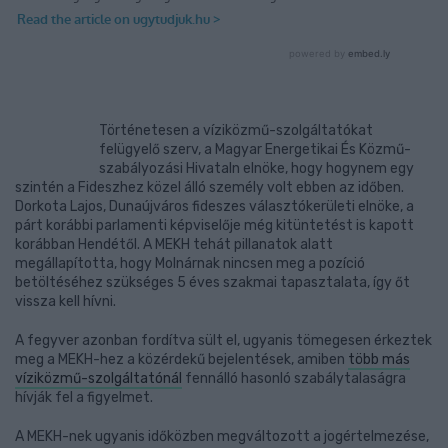
Történetesen a víziközmű-szolgáltatókat
felügyelő szerv, a Magyar Energetikai És Közmű-
szabályozási Hivataln elnöke, hogy hogynem egy
szintén a Fideszhez közel álló személy volt ebben az időben.
Dorkota Lajos, Dunaújváros fideszes választókerületi elnöke, a
párt korábbi parlamenti képviselője még kitüntetést is kapott
korábban Hendétől. A MEKH tehát pillanatok alatt
megállapította, hogy Molnárnak nincsen meg a pozíció
betöltéséhez szükséges 5 éves szakmai tapasztalata, így őt
vissza kell hívni.
A fegyver azonban fordítva sült el, ugyanis tömegesen érkeztek
meg a MEKH-hez a közérdekű bejelentések, amiben
több más
víziközmű-szolgáltatónál
fennálló hasonló szabálytalaságra
hívják fel a figyelmet.
A MEKH-nek ugyanis időközben megváltozott a jogértelmezése,