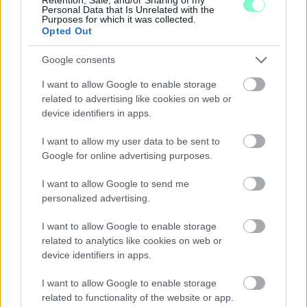
Personal Data that Is Unrelated with the
Purposes for which it was collected.
Opted Out
Google consents
I want to allow Google to enable storage
related to advertising like cookies on web or
device identifiers in apps.
I want to allow my user data to be sent to
Google for online advertising purposes.
I want to allow Google to send me
personalized advertising.
KÁNIKULA 2026 - ENYHÜL A HŐSÉG, DE MÉG
NINCS VÉGE: SZOMBATTÓL MÁR “CSAK”
I want to allow Google to enable storage
MÁSODFOKÚ RIASZTÁS LESZ ÉRVÉNYBEN
related to analytics like cookies on web or
device identifiers in apps.
A július vége óta tartó harmadfokú hőségriasztást mérséklik, de
a tartós meleg miatt továbbra is fokozott óvatosságra van
I want to allow Google to enable storage
szükség.
related to functionality of the website or app.