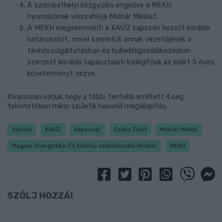
A szombathelyi közgyűlés engedve a MEKH
nyomásának visszahívja Molnár Miklóst.
A MEKH megsemmisíti a KAVÍZ kapcsán hozott korábbi
határozatot, mivel szerintük annak vezetőjének a
távhőszolgáltatásban és hulladékgazdálkodásban
szerzett korábbi tapasztalati kielégítőek az előírt 5 éves
követelményt nézve.
Kíváncsian várjuk, hogy a többi, fentebb említett 4 cég
tekintetében mikor születik hasonló megállapítás.
Vasivíz
KAVÍZ
kaposvár
Szaka Zsolt
Molnár Miklós
Magyar Energetikai És Közmű-szabályozási Hivatal
MEKH
SZÓLJ HOZZÁ!