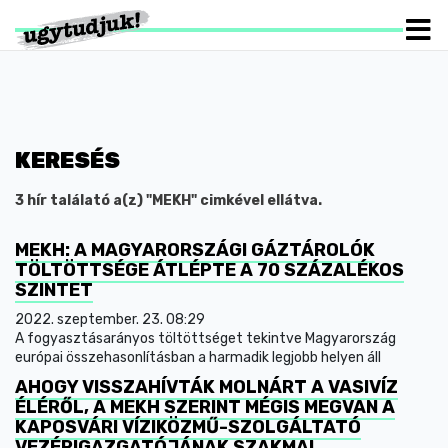
KERESÉS
3 hír találató a(z) "MEKH" cimkével ellátva.
MEKH: A MAGYARORSZÁGI GÁZTÁROLÓK
TÖLTÖTTSÉGE ÁTLÉPTE A 70 SZÁZALÉKOS
SZINTET
2022. szeptember. 23. 08:29
A fogyasztásarányos töltöttséget tekintve Magyarország
európai összehasonlításban a harmadik legjobb helyen áll
AHOGY VISSZAHÍVTÁK MOLNÁRT A VASIVÍZ
ÉLÉRŐL, A MEKH SZERINT MÉGIS MEGVAN A
KAPOSVÁRI VÍZIKÖZMŰ-SZOLGÁLTATÓ
VEZÉRIGAZGATÓJÁNAK SZAKMAI