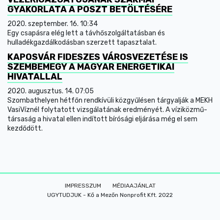
GYAKORLATA A POSZT BETÖLTÉSÉRE
2020. szeptember. 16. 10:34
Egy csapásra elég lett a távhőszolgáltatásban és
hulladékgazdálkodásban szerzett tapasztalat.
KAPOSVÁR FIDESZES VÁROSVEZETÉSE IS
SZEMBEMEGY A MAGYAR ENERGETIKAI
HIVATALLAL
2020. augusztus. 14. 07:05
Szombathelyen hétfőn rendkívüli közgyűlésen tárgyalják a MEKH
VasiVíznél folytatott vizsgálatának eredményét. A víziközmű-
társaság a hivatal ellen indított bírósági eljárása még el sem
kezdődött.
IMPRESSZUM
MÉDIAAJÁNLAT
UGYTUDJUK - Kő a Mezőn Nonprofit Kft. 2022