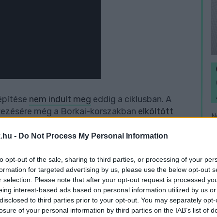
 építése
nem indult meg
eddig a ciklusban. A
ervezésére még a Borkai-korszakban
elköltött
N
urális negyed előzetes tervei is kétszer, két
e
 az elmúlt négy évben, de közben kiderült, hogy
.hu -
Do Not Process My Personal Information
F
legutóbbi hír a környékről
az volt, hogy
yalázatos állapotban lévő II. János Pál pápa tér
to opt-out of the sale, sharing to third parties, or processing of your per
formation for targeted advertising by us, please use the below opt-out s
r selection. Please note that after your opt-out request is processed y
eing interest-based ads based on personal information utilized by us or
l építeni. A polgármester szerint a színház maga
disclosed to third parties prior to your opt-out. You may separately opt-
n van, dolgoznak rajta. 2020-ban egyébként még
losure of your personal information by third parties on the IAB’s list of