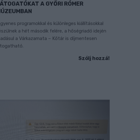
ÁTOGATÓKAT A GYŐRI RÓMER
MÚZEUMBAN
ngyenes programokkal és különleges kiállításokkal
észülnek a hét második felére, a hőségriadó idején
áadásul a Várkazamata – Kőtár is díjmentesen
átogatható.
Szólj hozzá!