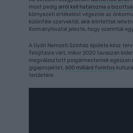
most pedig
arról kell határoznia a bizotts
környezeti értékelést végeznie az önkormá
különféle szervektől, akik érintettek lehet
Kormányhivatal jelezte, hogy szerintük eg
A Győri Nemzeti Színház épülete kész terve
felújításra várt, mikor 2020 tavaszán kide
megválasztott polgármesternek egészen má
gigaprojektet,
600 milliárd forintos
kulturá
területére.