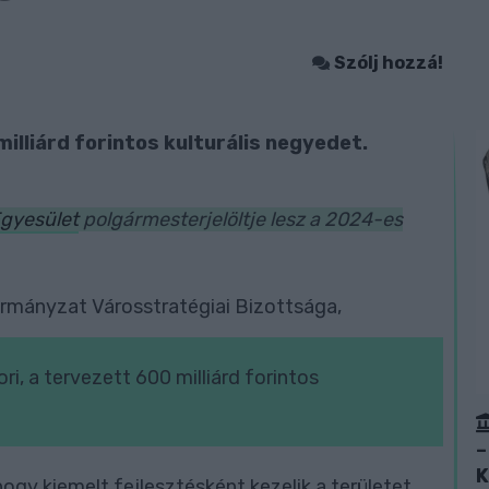
Szólj hozzá!
illiárd forintos kulturális negyedet.
Egyesület
polgármesterjelöltje lesz a 2024-es
kormányzat Városstratégiai Bizottsága,
i, a tervezett 600 milliárd forintos
–
K
 hogy kiemelt fejlesztésként kezelik a területet,