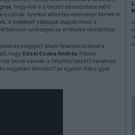
L
ágnak
, hogy kell-e a terület átminősítése előtt
nyzatnak. Ilyenkor előzetes véleményt kérnek ki
nek. A
mellékelt válaszok
alapján most a
I
yértelműen szükséges az értékelés elkészítése.
k
r
l
kkel és megígért állami finanszírozással a
rült, hogy
Dézsi Csaba András
frissen
s tervei vannak: a felújítás helyett hatalmas
lis negyedet álmodott az egykori Rába-gyár