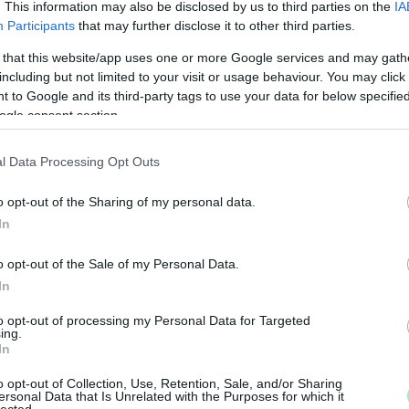
. This information may also be disclosed by us to third parties on the
IA
píteni, mint felújítani a régit.” A belvárosi épület
Participants
that may further disclose it to other third parties.
 a tervek szerint, ami kevesebb, mint 100 milliárd
 that this website/app uses one or more Google services and may gath
including but not limited to your visit or usage behaviour. You may click 
 to Google and its third-party tags to use your data for below specifi
Győri Nemzeti Színház
Rába-gyár
ogle consent section.
l Data Processing Opt Outs
o opt-out of the Sharing of my personal data.
In
o opt-out of the Sale of my Personal Data.
In
to opt-out of processing my Personal Data for Targeted
ing.
A
In
á
o opt-out of Collection, Use, Retention, Sale, and/or Sharing
k
ersonal Data that Is Unrelated with the Purposes for which it
lected.