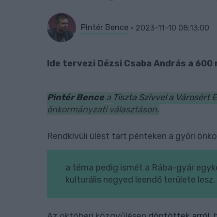
Pintér Bence
2023-11-10 08:13:00
Ide tervezi Dézsi Csaba András a 600 m
Pintér Bence
a
Tiszta Szívvel a Városért 
önkormányzati választáson.
Rendkívüli ülést tart pénteken a győri ön
a téma pedig ismét a Rába-gyár egykor
kulturális negyed leendő területe lesz.
Az októberi közgyűlésen
döntöttek arról
,