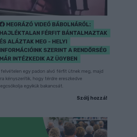
MEGRÁZÓ VIDEÓ BÁBOLNÁRÓL:
HAJLÉKTALAN FÉRFIT BÁNTALMAZTAK
ÉS ALÁZTAK MEG - HELYI
INFORMÁCIÓINK SZERINT A RENDŐRSÉG
MÁR INTÉZKEDIK AZ ÜGYBEN
 felvételen egy padon alvó férfit ütnek meg, majd
rra kényszerítik, hogy térdre ereszkedve
egcsókolja egyikük bakancsát.
Szólj hozzá!