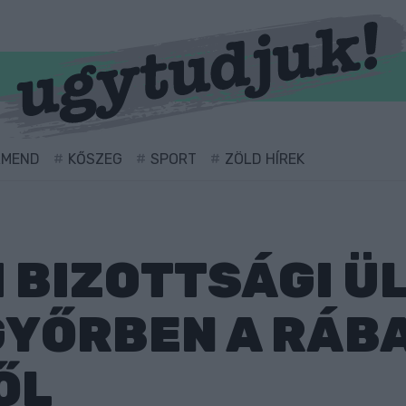
RMEND
KŐSZEG
SPORT
ZÖLD HÍREK
 BIZOTTSÁGI Ü
GYŐRBEN A RÁB
ŐL