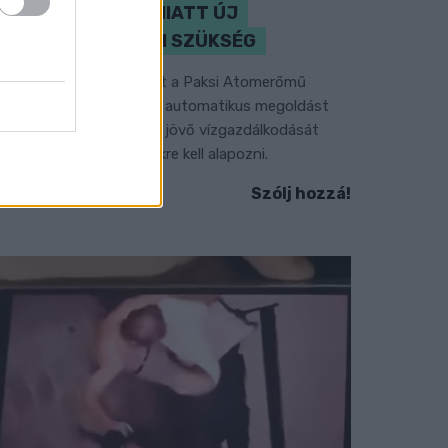
KLÍMAVÁLTOZÁS MIATT ÚJ
SZEMLÉLETRE VAN SZÜKSÉG
 BME vízmérnöke szerint a Paksi Atomerőmű
elyzetére sem jelentene automatikus megoldást
gy új dunai vízlépcső - a jövő vízgazdálkodását
edig már a klímamodellekre kell alapozni.
Szólj hozzá!