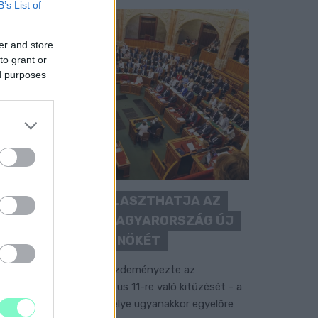
B’s List of
er and store
to grant or
ed purposes
KEDDEN MEGVÁLASZTHATJA AZ
ORSZÁGGYŰLÉS MAGYARORSZÁG ÚJ
KÖZTÁRSASÁGI ELNÖKÉT
 TISZA Párt frakciója kezdeményezte az
llamfőválasztás augusztus 11-re való kitűzését - a
ormánypárti jelölt személye ugyanakkor egyelőre