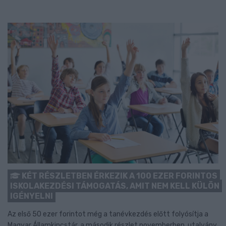
KÉT RÉSZLETBEN ÉRKEZIK A 100 EZER FORINTOS
ISKOLAKEZDÉSI TÁMOGATÁS, AMIT NEM KELL KÜLÖN
IGÉNYELNI
Az első 50 ezer forintot még a tanévkezdés előtt folyósítja a
Magyar Államkincstár, a második részlet novemberben, utalvány