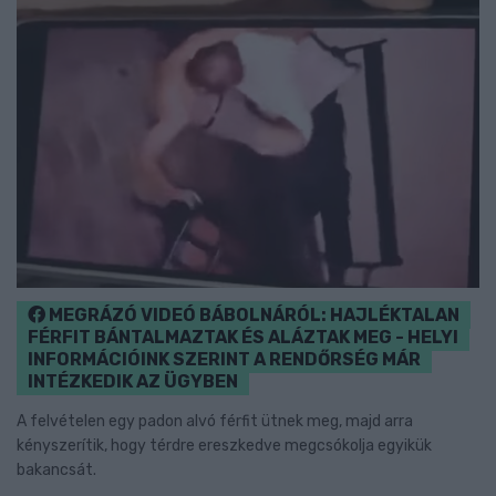
MEGRÁZÓ VIDEÓ BÁBOLNÁRÓL: HAJLÉKTALAN
FÉRFIT BÁNTALMAZTAK ÉS ALÁZTAK MEG - HELYI
INFORMÁCIÓINK SZERINT A RENDŐRSÉG MÁR
INTÉZKEDIK AZ ÜGYBEN
A felvételen egy padon alvó férfit ütnek meg, majd arra
kényszerítik, hogy térdre ereszkedve megcsókolja egyikük
bakancsát.