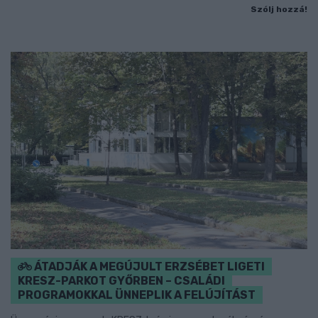
Szólj hozzá!
ÁTADJÁK A MEGÚJULT ERZSÉBET LIGETI
KRESZ-PARKOT GYŐRBEN – CSALÁDI
PROGRAMOKKAL ÜNNEPLIK A FELÚJÍTÁST