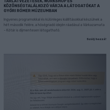
TÁRLATVEZETÉSEK, WORKSHOP ÉS
KÖZÖNSÉGTALÁLKOZÓ VÁRJA A LÁTOGATÓKAT A
GYŐRI RÓMER MÚZEUMBAN
Ingyenes programokkal és különleges kiállításokkal készülnek a
hét második felére, a hőségriadó idején ráadásul a Várkazamata
– Kőtár is díjmentesen látogatható.
Szólj hozzá!