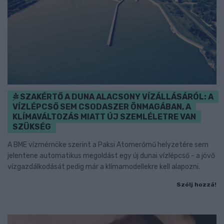
SZAKÉRTŐ A DUNA ALACSONY VÍZÁLLÁSÁRÓL: A
VÍZLÉPCSŐ SEM CSODASZER ÖNMAGÁBAN, A
KLÍMAVÁLTOZÁS MIATT ÚJ SZEMLÉLETRE VAN
SZÜKSÉG
A BME vízmérnöke szerint a Paksi Atomerőmű helyzetére sem
jelentene automatikus megoldást egy új dunai vízlépcső - a jövő
vízgazdálkodását pedig már a klímamodellekre kell alapozni.
Szólj hozzá!