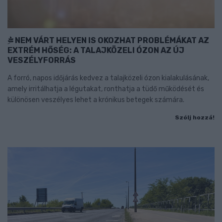
NEM VÁRT HELYEN IS OKOZHAT PROBLÉMÁKAT AZ
EXTRÉM HŐSÉG: A TALAJKÖZELI ÓZON AZ ÚJ
VESZÉLYFORRÁS
A forró, napos időjárás kedvez a talajközeli ózon kialakulásának,
amely irritálhatja a légutakat, ronthatja a tüdő működését és
különösen veszélyes lehet a krónikus betegek számára.
Szólj hozzá!