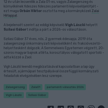
12 év után lecserélik a Zala 01-es, vagyis Zalaegerszeg és
környékének fideszes fideszes parlamenti képviselőjelöltjét -
ezt maga
Orbán Viktor
osztotta meg a kormányközeli
Zalai
Hírlappal
.
A bejelensét szerint az eddigi képviselő
Vigh László
helyett
Szilasi Gábor
t indítja a párt a 2026-os választáson.
Szilasi Gábor 37 éves, nős, 2 gyermek édesapja. 2019 óta
zalaegerszegi önkormányzati képviselőként és frakcióvezető-
helyettesként dolgozik. A Semmelweis Egyetemen végzett, 20-
szoros magyar bajnok atléta, korosztályos válogatott sportoló -
adta közzé a Zaol.
Vigh László leendő megbízatásával kapcsolatban a lap úgy
értesült, a járműipari tesztpályával összefüggő kormányzati
feladatok elvégzésében lesz szerepe.
Zalaegerszeg
Zala01
parlamenti választás 2026
Vigh László
Szilasi Gábor