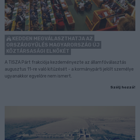
KEDDEN MEGVÁLASZTHATJA AZ
ORSZÁGGYŰLÉS MAGYARORSZÁG ÚJ
KÖZTÁRSASÁGI ELNÖKÉT
A TISZA Párt frakciója kezdeményezte az államfőválasztás
augusztus 11-re való kitűzését - a kormánypárti jelölt személye
ugyanakkor egyelőre nem ismert.
Szólj hozzá!