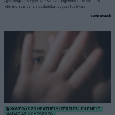
Ügyességi versenyek, KRESZ-kvíz, ingyenes kerékpár- és e-
rollerjelölés is várja a családokat augusztus 8-án.
Szólj hozzá!
NŐVERŐ SZOMBATHELYI FÉRFI ELLEN EMELT
VÁDAT AZ ÜGYÉSZSÉG