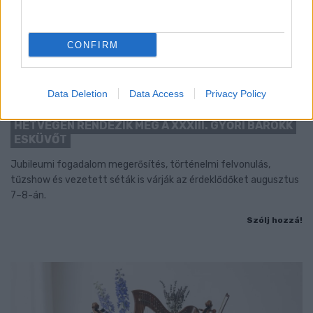
CONFIRM
Data Deletion
Data Access
Privacy Policy
BAROKK POMPÁBA ÖLTÖZIK A BELVÁROS:
HÉTVÉGÉN RENDEZIK MEG A XXXIII. GYŐRI BAROKK
ESKÜVŐT
Jubileumi fogadalom megerősítés, történelmi felvonulás,
tűzshow és vezetett séták is várják az érdeklődőket augusztus
7–8-án.
Szólj hozzá!