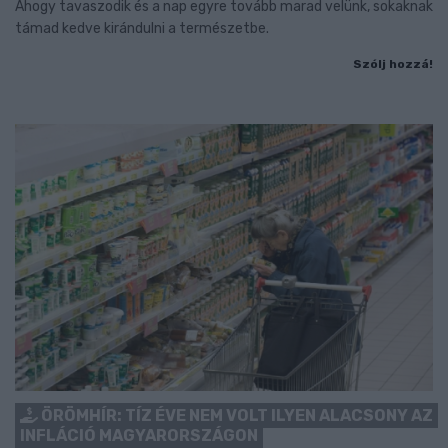
Ahogy tavaszodik és a nap egyre tovább marad velünk, sokaknak
támad kedve kirándulni a természetbe.
Szólj hozzá!
ÖRÖMHÍR: TÍZ ÉVE NEM VOLT ILYEN ALACSONY AZ
INFLÁCIÓ MAGYARORSZÁGON