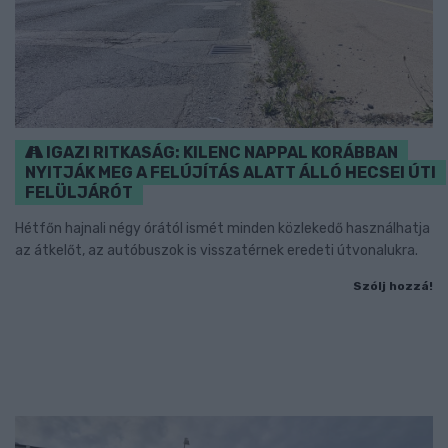
IGAZI RITKASÁG: KILENC NAPPAL KORÁBBAN
NYITJÁK MEG A FELÚJÍTÁS ALATT ÁLLÓ HECSEI ÚTI
FELÜLJÁRÓT
Hétfőn hajnali négy órától ismét minden közlekedő használhatja
az átkelőt, az autóbuszok is visszatérnek eredeti útvonalukra.
Szólj hozzá!