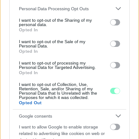
A BAROKK ÖSSZES ÁRNYALATA ÉS MÉG EGY SOR
Please note that this website/app uses one or more Google
Personal Data Processing Opt Outs
KIVÁLÓ PROGRAM VÁR MINDENKIT EZEN A HÉTVÉGÉN
services and may gather and store information including but
GYŐRBEN
not limited to your visit or usage behaviour. You may click to
I want to opt-out of the Sharing of my
personal data.
grant or deny consent to Google and its third-party tags to
Középpontban a hagyományőrzés, de lesz Pogány Induló és
Opted In
use your data for below specified purposes in below Google
Majka koncert, jóga szeánsz, “borhajózás” és egy csomó minden
consent section.
I want to opt-out of the Sale of my
más.
Personal Data.
Opted In
Szólj hozzá!
I want to opt-out of processing my
Personal Data for Targeted Advertising.
Opted In
I want to opt-out of Collection, Use,
Retention, Sale, and/or Sharing of my
Personal Data that Is Unrelated with the
Purposes for which it was collected.
Opted Out
Google consents
I want to allow Google to enable storage
related to advertising like cookies on web or