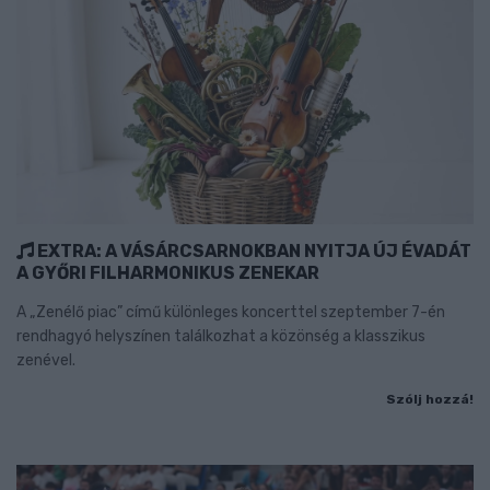
EXTRA: A VÁSÁRCSARNOKBAN NYITJA ÚJ ÉVADÁT
A GYŐRI FILHARMONIKUS ZENEKAR
A „Zenélő piac” című különleges koncerttel szeptember 7-én
rendhagyó helyszínen találkozhat a közönség a klasszikus
zenével.
Szólj hozzá!