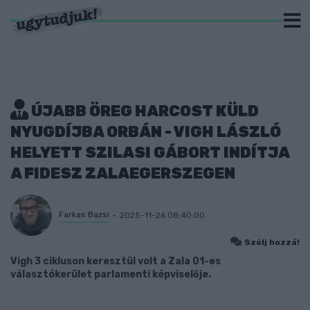
ÚJABB ÖREG HARCOST KÜLD
NYUGDÍJBA ORBÁN - VIGH LÁSZLÓ
HELYETT SZILASI GÁBORT INDÍTJA
A FIDESZ ZALAEGERSZEGEN
Farkas Bazsi
2025-11-26 08:40:00
Szólj hozzá!
Vigh 3 cikluson keresztül volt a Zala 01-es
választókerület parlamenti képviselője.