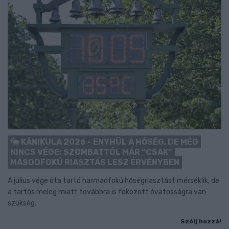
KÁNIKULA 2026 - ENYHÜL A HŐSÉG, DE MÉG
NINCS VÉGE: SZOMBATTÓL MÁR “CSAK”
MÁSODFOKÚ RIASZTÁS LESZ ÉRVÉNYBEN
A július vége óta tartó harmadfokú hőségriasztást mérséklik, de
a tartós meleg miatt továbbra is fokozott óvatosságra van
szükség.
Szólj hozzá!