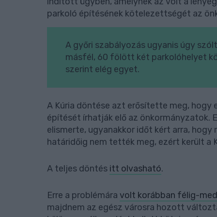
indított ügyben, amelynek az volt a lényeg
parkoló építésének kötelezettségét az ö
A győri szabályozás ugyanis úgy szól
másfél, 60 fölött két parkolóhelyet k
szerint elég egyet.
A Kúria döntése azt erősítette meg, hogy 
építését írhatják elő az önkormányzatok.
elismerte, ugyanakkor időt kért arra, hog
határidőig nem tették meg, ezért került a 
A teljes döntés
itt olvasható
.
Erre a problémára
volt korábban félig-me
majdnem az egész városra hozott változtat