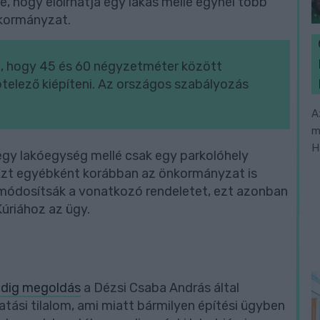
e, hogy előírhatja egy lakás mellé egynél több
nkormányzat.
t, hogy 45 és 60 négyzetméter között
ötelező kiépíteni. Az országos szabályozás
A
m
H
egy lakóegység mellé csak egy parkolóhely
 Ezt egyébként korábban az önkormányzat is
y módosítsák a vonatkozó rendeletet, ezt azonban
Kúriához az ügy.
ddig megoldás
a Dézsi Csaba András által
ási tilalom, ami miatt bármilyen építési ügyben