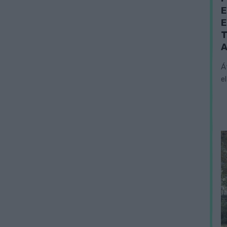
E
E
T
A
Á
e