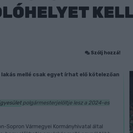
OLÓHELYET KEL
Szólj hozzá!
lakás mellé csak egyet írhat elő kötelezőan
Egyesület
polgármesterjelöltje lesz a 2024-es
on-Sopron Vármegyei Kormányhivatal által