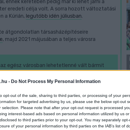
l, ennek keretében pedig már ki lehet járni a
r eredeti célja volt. A sorra hozott változtatási
n a Kúrián,
legutóbb idén júliusban
.
te átgondolatlan társasházépítéseire
re
, majd 2021 májusában a teljes városra
 az egész városban lehetetlenné vált bármit
elekkel).
.hu -
Do Not Process My Personal Information
J
, hogy a város nagyobb kontrollt szerezzen a
f
to opt-out of the sale, sharing to third parties, or processing of your per
é
k közül az elmúlt évtizedben szerinte sok
formation for targeted advertising by us, please use the below opt-out s
r selection. Please note that after your opt-out request is processed y
si engedélyt a kormányhivatal ad ki, de a
eing interest-based ads based on personal information utilized by us or
t mindenképpen tárgyalóasztalhoz kell ülnie a
disclosed to third parties prior to your opt-out. You may separately opt-
nyhivatal dönt egy ügyben.
losure of your personal information by third parties on the IAB’s list of