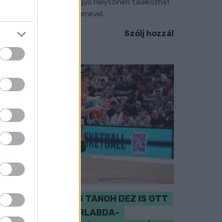
zeptember 7-én rendhagyó helyszínen találkozhat
 közönség a klasszikus zenével.
Szólj hozzá!
PERL, VÁRADI ÉS TANOH DEZ IS OTT
VAN A FÉRFI KOSÁRLABDA-