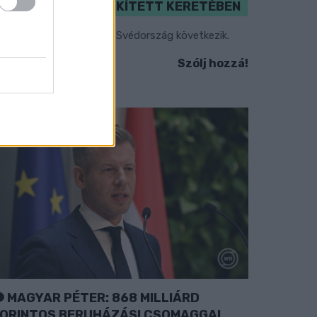
VÁLOGATOTT SZŰKÍTETT KERETÉBEN
sztország, Szlovénia és Svédország következik.
Szólj hozzá!
MAGYAR PÉTER: 868 MILLIÁRD
ORINTOS BERUHÁZÁSI CSOMAGGAL