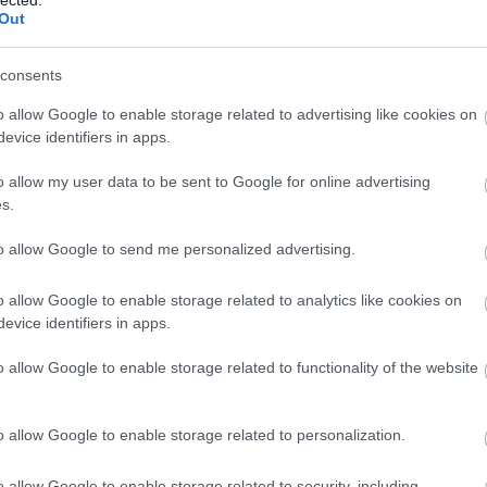
s
ázas övezetek, ahol falatnyi területekre 600-
Out
a
s a belvárosban a Mosoni-Duna partjára
b száz lakással. Ezeknek sem a közlekedési
consents
dásai nincsenek átgondolva.” Később aztán mégis
o allow Google to enable storage related to advertising like cookies on
 valahol, nem hallani róla egy ideje.
evice identifiers in apps.
o allow my user data to be sent to Google for online advertising
bb eredménye pedig az, hogy a győri építők
s.
annonhalmán, Vámosszabadin, Győrújbaráton és
 nyomán valószínűleg nőni fog az agglomerációba
to allow Google to send me personalized advertising.
ngázás kapcsán kialakuló
egyre súlyosabb
o allow Google to enable storage related to analytics like cookies on
evice identifiers in apps.
változtatási tilalom
o allow Google to enable storage related to functionality of the website
o allow Google to enable storage related to personalization.
o allow Google to enable storage related to security, including