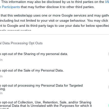
. This information may also be disclosed by us to third parties on the
IA
Participants
that may further disclose it to other third parties.
d a kormányhivatal
problémásnak tartotta
akkor
 amely 2021 szeptemberében ugyan megállapította,
 that this website/app uses one or more Google services and may gath
rén, és
eltörölte a rendeletet
, de hagyott egy
including but not limited to your visit or usage behaviour. You may click 
apata október végéig – az építőipari
 to Google and its third-party tags to use your data for below specifi
ogle consent section.
lkotta az új tilalmat, majd
2022 májusában a
l Data Processing Opt Outs
rmester által kárhoztatott „gigantomán
o opt-out of the Sharing of my personal data.
t
a változtatási tilalom alatt, amelynek nyomán
In
agába foglaló társasházas lakónegyed épülne fel
 nyomán úgy néz ki, hogy a területen található
o opt-out of the Sale of my Personal Data.
hogy az egészből nem lesz semmi: miután a
In
a bizottsági és közgyűlési szakaszon, mi úgy
to opt-out of processing my Personal Data for Targeted
tta azt, azóta sem hallani róla semmit.
N
ing.
In
F
pülhet a Dunaville
, a projekt, ami miatt Dézsi
o opt-out of Collection, Use, Retention, Sale, and/or Sharing
A
ersonal Data that Is Unrelated with the Purposes for which it
deletet. A polgármester akkor azt mondta egy
lected.