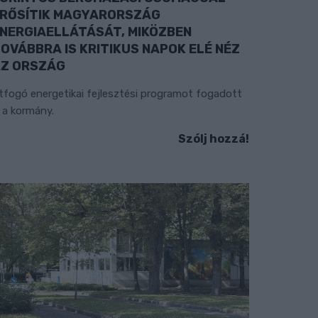
RŐSÍTIK MAGYARORSZÁG
NERGIAELLÁTÁSÁT, MIKÖZBEN
OVÁBBRA IS KRITIKUS NAPOK ELÉ NÉZ
Z ORSZÁG
tfogó energetikai fejlesztési programot fogadott
l a kormány.
Szólj hozzá!