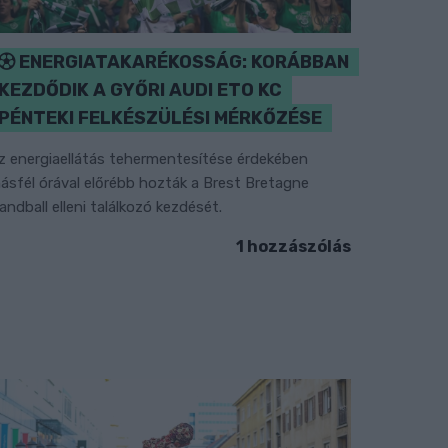
ENERGIATAKARÉKOSSÁG: KORÁBBAN
KEZDŐDIK A GYŐRI AUDI ETO KC
PÉNTEKI FELKÉSZÜLÉSI MÉRKŐZÉSE
z energiaellátás tehermentesítése érdekében
ásfél órával előrébb hozták a Brest Bretagne
andball elleni találkozó kezdését.
1 hozzászólás