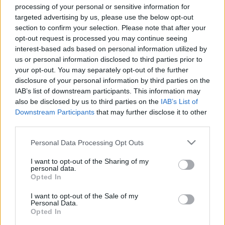
Egy év időhúzás után újabb hatvan napjuk van megküldeni az
processing of your personal or sensitive information for
adatokat.
targeted advertising by us, please use the below opt-out
A KÚRIA SZERINT IS KÖZZÉ KELL TENNIE A
section to confirm your selection. Please note that after your
GYŐRI KUKÁS CÉGNEK, HOGY MELYIK
opt-out request is processed you may continue seeing
ALVÁLLALKOZÓNAK MENNYI PÉNZT FIZETTEK
interest-based ads based on personal information utilized by
KI
us or personal information disclosed to third parties prior to
your opt-out. You may separately opt-out of the further
2024. január. 12. 07:39
disclosure of your personal information by third parties on the
Harmadfokon is pert nyertünk az egy éve titkolózó GYHG ellen.
IAB’s list of downstream participants. This information may
ÖTÖDSZÖR IS ELBUKOTT A KÚRIÁN DÉZSI
also be disclosed by us to third parties on the
IAB’s List of
CSABA ANDRÁS VÁLTOZTATÁSI TILALMI
Downstream Participants
that may further disclose it to other
RENDELETE
third parties.
2023. december. 19. 07:56
Please note that this website/app uses one or more Google
Megsemmisítette a májusban elfogadott legutóbbi verziót a
Personal Data Processing Opt Outs
legfelsőbb bíróság.
services and may gather and store information including but
not limited to your visit or usage behaviour. You may click to
I want to opt-out of the Sharing of my
ELKASZÁLTA A KÚRIA A GYŐRI
personal data.
grant or deny consent to Google and its third-party tags to
ÖNKORMÁNYZAT PRÓBÁLKOZÁSÁT ARRA,
Opted In
use your data for below specified purposes in below Google
HOGY NAGYOBB LAKÁS MELLÉ TÖBB
consent section.
PARKOLÓHELYET KELLJEN ÉPÍTENI
I want to opt-out of the Sale of my
Personal Data.
2023. október. 02. 18:44
Opted In
Országos szabályozás szerint minden lakás mellé csak egyet