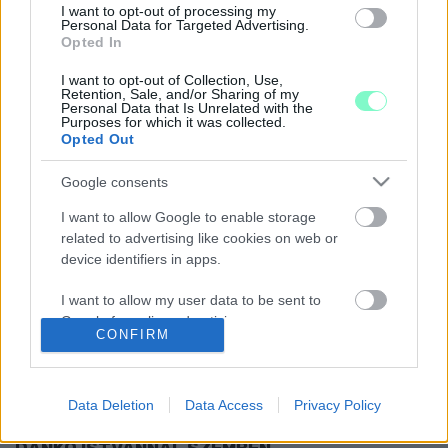
írhat elő kötelezőan az önkormányzat.
I want to opt-out of processing my
Personal Data for Targeted Advertising.
TOVÁBB AKADÁLYOZZA AZ ALVÁLLALKOZÓI
Opted In
ADATOK MEGISMERÉSÉT A GYŐR-SZOL ÉS A
GYHG
I want to opt-out of Collection, Use,
Retention, Sale, and/or Sharing of my
2023. augusztus. 10. 07:30
Personal Data that Is Unrelated with the
Purposes for which it was collected.
Jogerős ítélet alapján kéne kiadniuk a közpénzköltés adatait,
Opted Out
most inkább a Kúriához fordultak felülvizsgálatért.
NEGYEDSZER IS MEGSEMMISÍTETTÉK DÉZSI
Google consents
CSABA ANDRÁS VÁLTOZTATÁSI TILALMÁT
I want to allow Google to enable storage
2023. július. 12. 07:43
related to advertising like cookies on web or
A kormányhivatal támadta meg a tavaly szeptemberi, 2020
device identifiers in apps.
májusa óta negyedik változtatási tilalmat, a Kúria mellettük
döntött.
I want to allow my user data to be sent to
ISMÉT BEPERLI A VAS NÉPÉT NEMÉNY ANDRÁS
Google for online advertising purposes.
CONFIRM
2023. június. 15. 09:41
A szombathelyi polgármester szerint ferdítve közölte a lap a
I want to allow Google to send me
Dankó István elleni per döntésének indoklását.
personalized advertising.
Data Deletion
Data Access
Privacy Policy
NEMÉNY POLGÁRMESTER PERT NYERT AZ
I want to allow Google to enable storage
EGYKORI KÖZIGAZGATÁSI ÁLLAMTITKÁR,
related to analytics like cookies on web or