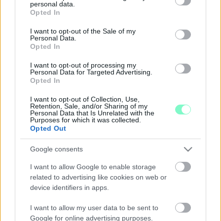
personal data.
felhasználhatták a győrszentiváni lakosság egy csoportjának
grant or deny consent to Google and its third-party tags to
Opted In
vélt vagy valós félelmeit”.
use your data for below specified purposes in below Google
A CIKLUS FELÉNÉL TARTUNK, ÉS A CIVILEK
consent section.
I want to opt-out of the Sale of my
GYŐRÉRT KÉPVISELŐI ALIG SZÓLALTAK MEG A
Personal Data.
Opted In
GYŐRI KÖZGYŰLÉSBEN
2022. május. 17. 14:52
I want to opt-out of processing my
A győri Jobbik árulásával bejutott képviselők nem sokat szóltak
Personal Data for Targeted Advertising.
Opted In
hozzá a város ügyeihez. Az ellenzéki Pollreisz Balázs és Glázer
Tímea, valamint két független, Balla Jenő és Bárány István
I want to opt-out of Collection, Use,
szólaltak fel a legtöbbször.
Retention, Sale, and/or Sharing of my
Personal Data that Is Unrelated with the
EGY ÁTBALLAGÓ VÁNDOR – A 19 ÉVES HÁRS
Purposes for which it was collected.
OTTÓ NAPLÓJA GYŐR BOMBÁZÁSÁRÓL
Opted Out
2022. Április. 13. 19:21
A kötetbe szerkesztett naplójegyzeteket a bombázás
Google consents
évfordulóján mutatták be a győri könyvtárban.
I want to allow Google to enable storage
MI ÉRDEKES VAN A GYŐRI
related to advertising like cookies on web or
VAGYONNYILATKOZATOKBAN, AMIT ÉRDEMES
device identifiers in apps.
LETT VOLNA ELSUNNYOGNI?
2022. február. 05. 08:25
I want to allow my user data to be sent to
Átböngésztük a képviselők, alpolgármesterek, és a polgármester
Google for online advertising purposes.