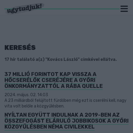
KERESÉS
17 hír találató a(z) "Kovács László" cimkével ellátva.
37 MILLIÓ FORINTOT KAP VISSZA A
HŐCSERÉLŐK CSERÉJÉRE A GYŐRI
ÖNKORMÁNYZATTÓL A RÁBA QUELLE
2024. május. 02. 14:03
A 23 milliárdból felújított fürdőben még ezt is cserélni kell, nagy
vita volt belőle a közgyűlésben.
NYÍLTAN EGYÜTT INDULNAK A 2019-BEN AZ
ÖSSZEFOGÁST ELÁRULÓ JOBBIKOSOK A GYŐRI
KÖZGYŰLÉSBEN NÉMA CIVILEKKEL