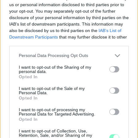
Csak felmerülő ötletnek tűnt, de kész tervei vannak az új
us or personal information disclosed to third parties prior to
kulturális negyedre Győrben Dézsi Csaba András győri
your opt-out. You may separately opt-out of the further
polgármesternek. Mit szólnak ehhez a közgyűlés ellenzéki, civil
disclosure of your personal information by third parties on the
és független képviselői?
IAB’s list of downstream participants. This information may
CIVILEK DÉZSIÉRT: AZ EGYKORI JOBBIKOS
also be disclosed by us to third parties on the
IAB’s List of
CIVILEK A FIDESZES JELÖLT MÖGÉ
Downstream Participants
that may further disclose it to other
SORAKOZTAK FEL GYŐRBEN
third parties.
2020. január. 21. 18:55
Please note that this website/app uses one or more Google
Personal Data Processing Opt Outs
Dézsi Csaba Andrást támogatja a civil szervezet, amely
services and may gather and store information including but
októberben összejátszott az ellenzéki összefogást eláruló
not limited to your visit or usage behaviour. You may click to
I want to opt-out of the Sharing of my
egykori jobbikosokkal.
personal data.
grant or deny consent to Google and its third-party tags to
ÍGY PEZSGŐZÖTT EGYÜTT A VÁLASZTÁS
Opted In
use your data for below specified purposes in below Google
ÉJSZAKÁJÁN A JOBBIKOS FODOR ROLAND A
consent section.
I want to opt-out of the Sale of my
CIVILEK GYŐRÉRT JELÖLTJEIVEL
Personal Data.
Opted In
2019. november. 22. 16:49
Befújt a szél egy fényképet a szerkesztőségbe.
I want to opt-out of processing my
MIRE KÉSZÜLNEK A KÖZGYŰLÉSBEN A GYŐRI
Personal Data for Targeted Advertising.
CIVILEK?
Opted In
2019. október. 30. 16:20
I want to opt-out of Collection, Use,
Alapítanak-e frakciót a közgyűlésbe bejutó civilek? Milyen
Retention, Sale, and/or Sharing of my