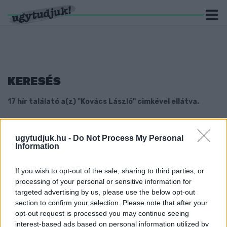
KERESÉS
17 hír találató a(z) "Kovács László" cimkével ellátva.
„A FIDESZ AKKORI GYŐRI VEZETÉSÉNEK AZ
ÉRDEKE VOLT A GYŐRI JOBBIK-
ugytudjuk.hu -
Do Not Process My Personal
ALAPSZERVEZETBE BELENYÚLNI”
Information
2020. november. 26. 09:32
If you wish to opt-out of the sale, sharing to third parties, or
Interjú Haba Vilmossal, az újjáalakult helyi Jobbik elnökével.
processing of your personal or sensitive information for
MIT SZÓLNAK A SZÍNHÁZ LEBONTÁSÁHOZ A
targeted advertising by us, please use the below opt-out
GYŐRI ELLENZÉKI ÉS FÜGGETLEN
section to confirm your selection. Please note that after your
KÉPVISELŐK?
opt-out request is processed you may continue seeing
2020. Április. 29. 09:31
interest-based ads based on personal information utilized by