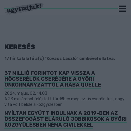
KERESÉS
17 hír találató a(z) "Kovács László" cimkével ellátva.
37 MILLIÓ FORINTOT KAP VISSZA A
HŐCSERÉLŐK CSERÉJÉRE A GYŐRI
ÖNKORMÁNYZATTÓL A RÁBA QUELLE
2024. május. 02. 14:03
A 23 milliárdból felújított fürdőben még ezt is cserélni kell, nagy
vita volt belőle a közgyűlésben.
NYÍLTAN EGYÜTT INDULNAK A 2019-BEN AZ
ÖSSZEFOGÁST ELÁRULÓ JOBBIKOSOK A GYŐRI
KÖZGYŰLÉSBEN NÉMA CIVILEKKEL