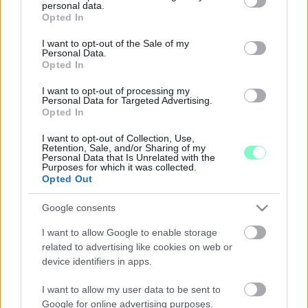
personal data.
felhasználhatták a győrszentiváni lakosság egy csoportjának
grant or deny consent to Google and its third-party tags to
Opted In
vélt vagy valós félelmeit”.
use your data for below specified purposes in below Google
A CIKLUS FELÉNÉL TARTUNK, ÉS A CIVILEK
consent section.
I want to opt-out of the Sale of my
GYŐRÉRT KÉPVISELŐI ALIG SZÓLALTAK MEG A
Personal Data.
Opted In
GYŐRI KÖZGYŰLÉSBEN
2022. május. 17. 14:52
I want to opt-out of processing my
A győri Jobbik árulásával bejutott képviselők nem sokat szóltak
Personal Data for Targeted Advertising.
Opted In
hozzá a város ügyeihez. Az ellenzéki Pollreisz Balázs és Glázer
Tímea, valamint két független, Balla Jenő és Bárány István
I want to opt-out of Collection, Use,
szólaltak fel a legtöbbször.
Retention, Sale, and/or Sharing of my
Personal Data that Is Unrelated with the
EGY ÁTBALLAGÓ VÁNDOR – A 19 ÉVES HÁRS
Purposes for which it was collected.
OTTÓ NAPLÓJA GYŐR BOMBÁZÁSÁRÓL
Opted Out
2022. Április. 13. 19:21
A kötetbe szerkesztett naplójegyzeteket a bombázás
Google consents
évfordulóján mutatták be a győri könyvtárban.
I want to allow Google to enable storage
MI ÉRDEKES VAN A GYŐRI
related to advertising like cookies on web or
VAGYONNYILATKOZATOKBAN, AMIT ÉRDEMES
device identifiers in apps.
LETT VOLNA ELSUNNYOGNI?
2022. február. 05. 08:25
I want to allow my user data to be sent to
Átböngésztük a képviselők, alpolgármesterek, és a polgármester
Google for online advertising purposes.