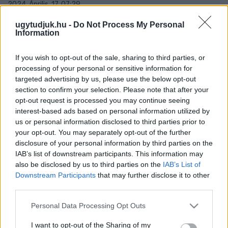
2024. Április. 17. 07:29
Fodor Roland és Kovács László végre nyíltan is
együttműködhetnek..
ugytudjuk.hu -
Do Not Process My Personal
Information
A MI HAZÁNK IS INDÍT
POLGÁRMESTERJELÖLTET GYŐRBEN
If you wish to opt-out of the sale, sharing to third parties, or
2024. március. 22. 12:23
processing of your personal or sensitive information for
Koródi István 2019-ben a Civilek Győrért jelöltje volt.
targeted advertising by us, please use the below opt-out
A LEGTÖBB GYŐRI KÉPVISELŐ KEVESEBBSZER
section to confirm your selection. Please note that after your
SZEREPELT A GYŐRPLUSZBAN, MINT A
opt-out request is processed you may continue seeing
PAPAGÁJOK
interest-based ads based on personal information utilized by
us or personal information disclosed to third parties prior to
2023. január. 02. 15:42
your opt-out. You may separately opt-out of the further
Az ellenzéki képviselők nevét többnyire le sem írják, a
disclosure of your personal information by third parties on the
polgármester viszont összesen 110 képen szerepelt 50
számban. Statisztika!
IAB’s list of downstream participants. This information may
also be disclosed by us to third parties on the
IAB’s List of
IPARI PARK-BŐVÍTÉS: A CIVILEK GYŐRÉRT
Downstream Participants
that may further disclose it to other
SZERINT ELHIBÁZOTT A VÁROSHÁZA
third parties.
KOMMUNIKCIÓJA
2022. augusztus. 16. 16:23
Please note that this website/app uses one or more Google
Personal Data Processing Opt Outs
Szerintük nem megfelelő tájékoztatás vezetett oda, hogy „a
services and may gather and store information including but
baloldali politikusok önös politikai érdektől vezérelve
not limited to your visit or usage behaviour. You may click to
I want to opt-out of the Sharing of my