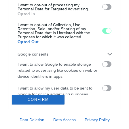
AMÍG NEM FOLYIK VÉR, A RENDŐRSÉG
I want to opt-out of processing my
Personal Data for Targeted Advertising.
TEHETETLEN A KŐSZEGI HORRORKECSKÉVEL
Opted In
SZEMBEN
I want to opt-out of Collection, Use,
2020. szeptember. 23. 07:15
Retention, Sale, and/or Sharing of my
Az önkormányzat pedig tovább passzolta az ügyet egy másik
Personal Data that Is Unrelated with the
városnak.
Purposes for which it was collected.
Opted Out
A KŐSZEGI HORRORKECSKE SZTORIJA MAGA A
MAGYAR VALÓSÁG
Google consents
2020. szeptember. 22. 08:51
A történet egyszerű: az egyik szomszéd agresszív állata
I want to allow Google to enable storage
folyton kiszökik, rombol, fenyeget. A bejelentések után mégsem
related to advertising like cookies on web or
történik semmi.
device identifiers in apps.
HORRORKECSKE TART RETTEGÉSBEN EGY
I want to allow my user data to be sent to
CSALÁDOT KŐSZEGEN
Google for online advertising purposes.
2020. szeptember. 21. 15:37
CONFIRM
Nemrég egy vasvillával próbálták sakkban tartani a tyúkólba
I want to allow Google to send me
betört, párosodni óhajtó Rambót.
personalized advertising.
BAK TÖRPEKECSKÉT VENNÉL?
Data Deletion
Data Access
Privacy Policy
I want to allow Google to enable storage
2019. március. 09. 15:51