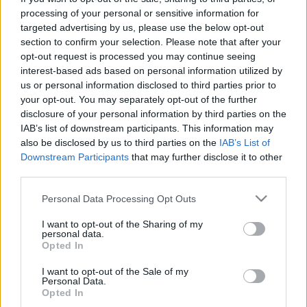
Egy nagy port kavart évtizedes és egy tavalyi kaposvári
processing of your personal or sensitive information for
bűncselekmény is kapcsolatba hozható a gyanúsítottal és az
targeted advertising by us, please use the below opt-out
állat halálával.
section to confirm your selection. Please note that after your
450 EZER FORINTRA BÜNTETTÉK A KŐSZEGI
opt-out request is processed you may continue seeing
HORRORKECSKE OSZTRÁK GAZDÁJÁT
interest-based ads based on personal information utilized by
us or personal information disclosed to third parties prior to
2020. október. 26. 11:10
A külföldi férfi szerint a bezárás helyett inkább meg kéne
your opt-out. You may separately opt-out of the further
becsülni ezt a ritka állatfajt. A pénz Szombathely kasszáját
disclosure of your personal information by third parties on the
gyarapítja.
IAB’s list of downstream participants. This information may
also be disclosed by us to third parties on the
IAB’s List of
A KŐSZEGI JEGYZŐ MÁS LEVELET KÜLDÖTT EL
A HORRORKECSKE ÁLDOZATAINAK, MINT AMIT
Downstream Participants
that may further disclose it to other
KÖZZÉTETT A VÁROS FACEBOOK-OLDALÁN
third parties.
2020. szeptember. 29. 16:57
Please note that this website/app uses one or more Google
Personal Data Processing Opt Outs
Személyes barátságok nehezítik a sztorit, ahol
services and may gather and store information including but
aktatologatással próbálják meg jobb belátásra bírni a jószágot.
not limited to your visit or usage behaviour. You may click to
I want to opt-out of the Sharing of my
personal data.
A KŐSZEGI HORRORKECSKE SZTORIJA LASSAN
grant or deny consent to Google and its third-party tags to
Opted In
A KISVÁROS EGYIK EPIZÓDJA IS LEHETNE
use your data for below specified purposes in below Google
consent section.
I want to opt-out of the Sale of my
2020. szeptember. 25. 16:33
Personal Data.
Hol van ilyenkor Járai őrnagy, hogy kinyomozza az
Opted In
összefonódásokat?