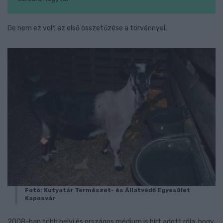
De nem ez volt az első összetűzése a törvénnyel.
Fotó: Kutyatár Természet- és Állatvédő Egyesület
Kaposvár
2008-ban több helyi és országos médium is hírt adott róla, hogy