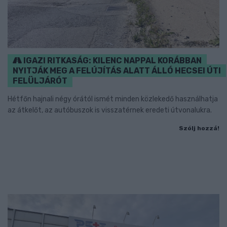
IGAZI RITKASÁG: KILENC NAPPAL KORÁBBAN
NYITJÁK MEG A FELÚJÍTÁS ALATT ÁLLÓ HECSEI ÚTI
FELÜLJÁRÓT
Hétfőn hajnali négy órától ismét minden közlekedő használhatja
az átkelőt, az autóbuszok is visszatérnek eredeti útvonalukra.
Szólj hozzá!