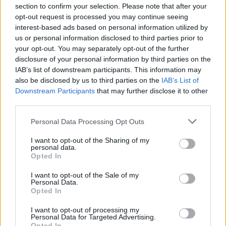
section to confirm your selection. Please note that after your
Szólj hozzá!
opt-out request is processed you may continue seeing
interest-based ads based on personal information utilized by
us or personal information disclosed to third parties prior to
your opt-out. You may separately opt-out of the further
disclosure of your personal information by third parties on the
IAB’s list of downstream participants. This information may
also be disclosed by us to third parties on the
IAB’s List of
Downstream Participants
that may further disclose it to other
third parties.
Please note that this website/app uses one or more Google
Personal Data Processing Opt Outs
services and may gather and store information including but
not limited to your visit or usage behaviour. You may click to
I want to opt-out of the Sharing of my
personal data.
grant or deny consent to Google and its third-party tags to
Opted In
use your data for below specified purposes in below Google
consent section.
I want to opt-out of the Sale of my
Personal Data.
Opted In
ÖRÖMHÍR: TÍZ ÉVE NEM VOLT ILYEN ALACSONY AZ
INFLÁCIÓ MAGYARORSZÁGON
I want to opt-out of processing my
Personal Data for Targeted Advertising.
Júliusban mindössze 1,2 százalékkal emelkedtek éves
Opted In