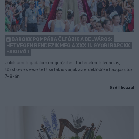
BAROKK POMPÁBA ÖLTÖZIK A BELVÁROS:
HÉTVÉGÉN RENDEZIK MEG A XXXIII. GYŐRI BAROKK
ESKÜVŐT
Jubileumi fogadalom megerősítés, történelmi felvonulás,
tűzshow és vezetett séták is várják az érdeklődőket augusztus
7–8-án.
Szólj hozzá!