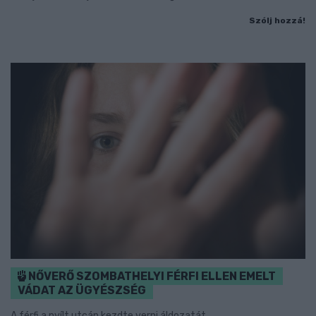
Szólj hozzá!
NŐVERŐ SZOMBATHELYI FÉRFI ELLEN EMELT
VÁDAT AZ ÜGYÉSZSÉG
A férfi a nyílt utcán kezdte verni áldozatát.