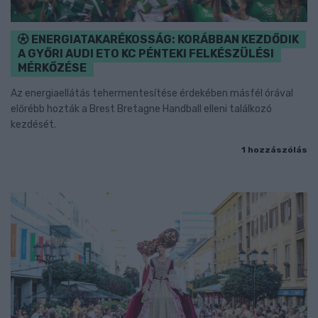
ENERGIATAKARÉKOSSÁG: KORÁBBAN KEZDŐDIK
A GYŐRI AUDI ETO KC PÉNTEKI FELKÉSZÜLÉSI
MÉRKŐZÉSE
Az energiaellátás tehermentesítése érdekében másfél órával
előrébb hozták a Brest Bretagne Handball elleni találkozó
kezdését.
1 hozzászólás