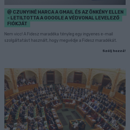
CZUNYINÉ HARCA A GMAIL ÉS AZ ÖNKÉNY ELLEN
- LETILTOTTA A GOOGLE A VÉDVONAL LEVELEZŐ
FIÓKJÁT
Nem vicc! A Fidesz maradéka tényleg egy ingyenes e-mail
szolgáltatást használt, hogy megvédje a Fidesz maradékát.
Szólj hozzá!