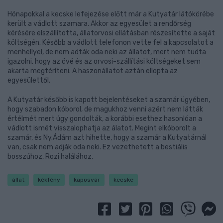
Hónapokkal a kecske lefejezése előtt már a Kutyatár látókörébe
került a vádlott szamara. Akkor az egyesület a rendőrség
kérésére elszállította, állatorvosi ellátásban részesítette a saját
költségén. Később a vádlott telefonon vette fel a kapcsolatot a
menhellyel, de nem adták oda neki az állatot, mert nem tudta
igazolni, hogy az övé és az orvosi-szállítási költségeket sem
akarta megtéríteni. A haszonállatot aztán ellopta az
egyesülettől.
A Kutyatár később is kapott bejelentéseket a szamár ügyében,
hogy szabadon kóborol, de magukhoz venni azért nem látták
értélmét mert úgy gondolták, a korábbi esethez hasonlóan a
vádlott ismét visszalophatja az álatot. Megint elkóborolt a
szamár, és Ny.Ádám azt hihette, hogy a szamár a Kutyatárnál
van, csak nem adják oda neki. Ez vezethetett a bestiális
bosszúhoz, Rozi halálához.
állat
kékfény
kaposvár
kecske