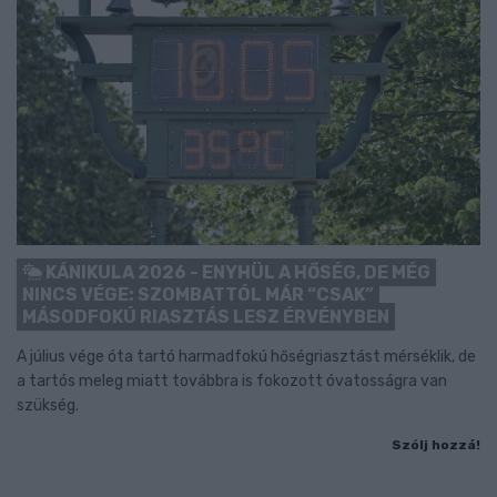
KÁNIKULA 2026 - ENYHÜL A HŐSÉG, DE MÉG
NINCS VÉGE: SZOMBATTÓL MÁR “CSAK”
MÁSODFOKÚ RIASZTÁS LESZ ÉRVÉNYBEN
A július vége óta tartó harmadfokú hőségriasztást mérséklik, de
a tartós meleg miatt továbbra is fokozott óvatosságra van
szükség.
Szólj hozzá!