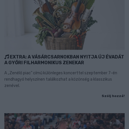
EXTRA: A VÁSÁRCSARNOKBAN NYITJA ÚJ ÉVADÁT
A GYŐRI FILHARMONIKUS ZENEKAR
A „Zenélő piac” című különleges koncerttel szeptember 7-én
rendhagyó helyszínen találkozhat a közönség a klasszikus
zenével.
Szólj hozzá!