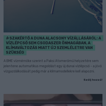
SZAKÉRTŐ A DUNA ALACSONY VÍZÁLLÁSÁRÓL: A
VÍZLÉPCSŐ SEM CSODASZER ÖNMAGÁBAN, A
KLÍMAVÁLTOZÁS MIATT ÚJ SZEMLÉLETRE VAN
SZÜKSÉG
A BME vízmérnöke szerint a Paksi Atomerőmű helyzetére sem
jelentene automatikus megoldást egy új dunai vízlépcső - a jövő
vízgazdálkodását pedig már a klímamodellekre kell alapozni.
Szólj hozzá!