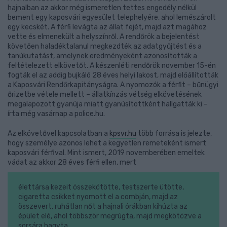
hajnalban az akkor még ismeretlen tettes engedély nélkül
bement egy kaposvári egyesület telephelyére, ahol lemészárolt
egy kecskét. A férfi levágta az állat fejét, majd azt magához
vette és elmenekült a helyszínről. A rendőrök a bejelentést
követően haladéktalanul megkezdték az adatgyűjtést és a
tanúkutatást, amelynek eredményeként azonosították a
feltételezett elkövetőt. A készenléti rendőrök november 15-én
fogták el az addig bujkáló 28 éves helyi lakost, majd előállították
a Kaposvári Rendőrkapitányságra. A nyomozók a férfit – bűnügyi
őrizetbe vétele mellett – állatkínzás vétség elkövetésének
megalapozott gyanúja miatt gyanúsítottként hallgatták ki -
írta még vasárnap a police.hu.
Az elkövetővel kapcsolatban a
kpsvr.hu
több forrása is jelezte,
hogy személye azonos lehet a kegyetlen remeteként ismert
kaposvári férfival. Mint ismert, 2019 novemberében emeltek
vádat az akkor 28 éves férfi ellen, mert
élettársa kezeit összekötötte, testszerte ütötte,
cigaretta csikket nyomott el a combján, majd az
összevert, ruhátlan nőt a hajnali órákban kihúzta az
épület elé, ahol többször megrúgta, majd megkötözve a
sorsára hagyta.