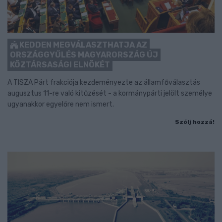
KEDDEN MEGVÁLASZTHATJA AZ
ORSZÁGGYŰLÉS MAGYARORSZÁG ÚJ
KÖZTÁRSASÁGI ELNÖKÉT
A TISZA Párt frakciója kezdeményezte az államfőválasztás
augusztus 11-re való kitűzését - a kormánypárti jelölt személye
ugyanakkor egyelőre nem ismert.
Szólj hozzá!