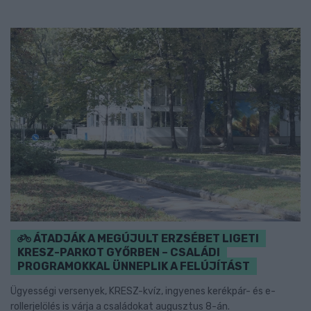
ÁTADJÁK A MEGÚJULT ERZSÉBET LIGETI
KRESZ-PARKOT GYŐRBEN – CSALÁDI
PROGRAMOKKAL ÜNNEPLIK A FELÚJÍTÁST
Ügyességi versenyek, KRESZ-kvíz, ingyenes kerékpár- és e-
rollerjelölés is várja a családokat augusztus 8-án.