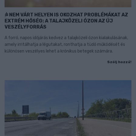
NEM VÁRT HELYEN IS OKOZHAT PROBLÉMÁKAT AZ
EXTRÉM HŐSÉG: A TALAJKÖZELI ÓZON AZ ÚJ
VESZÉLYFORRÁS
A forró, napos időjárás kedvez a talajközeli ózon kialakulásának,
amely irritálhatja a légutakat, ronthatja a tüdő működését és
különösen veszélyes lehet a krónikus betegek számára.
Szólj hozzá!