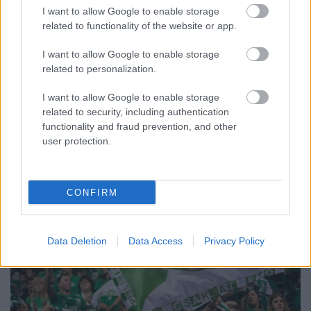
KIVÁLÓ PROGRAM VÁR MINDENKIT EZEN A HÉTVÉGÉN
I want to allow Google to enable storage
GYŐRBEN
related to functionality of the website or app.
Középpontban a hagyományőrzés, de lesz Pogány Induló és
I want to allow Google to enable storage
Majka koncert, jóga szeánsz, “borhajózás” és egy csomó minden
related to personalization.
más.
I want to allow Google to enable storage
Szólj hozzá!
related to security, including authentication
functionality and fraud prevention, and other
user protection.
CONFIRM
Data Deletion
Data Access
Privacy Policy