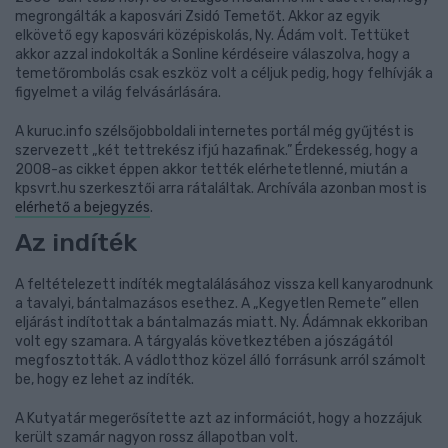
megrongálták a kaposvári Zsidó Temetőt. Akkor az egyik
elkövető egy kaposvári középiskolás, Ny. Ádám volt. Tettüket
akkor azzal indokolták a Sonline kérdéseire válaszolva, hogy a
temetőrombolás csak eszköz volt a céljuk pedig, hogy felhívják a
figyelmet a világ felvásárlására.
A kuruc.info szélsőjobboldali internetes portál még gyűjtést is
szervezett „két tettrekész ifjú hazafinak.” Érdekesség, hogy a
2008-as cikket éppen akkor tették elérhetetlenné, miután a
kpsvrt.hu szerkesztői arra rátaláltak. Archívála azonban most is
elérhető a bejegyzés
.
Az indíték
A feltételezett indíték megtalálásához vissza kell kanyarodnunk
a tavalyi, bántalmazásos esethez. A „Kegyetlen Remete” ellen
eljárást indítottak a bántalmazás miatt. Ny. Ádámnak ekkoriban
volt egy szamara. A tárgyalás következtében a jószágától
megfosztották. A vádlotthoz közel álló forrásunk arról számolt
be, hogy ez lehet az indíték.
A Kutyatár megerősítette azt az információt, hogy a hozzájuk
került szamár nagyon rossz állapotban volt.