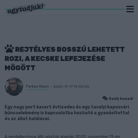
REJTÉLYES BOSSZÚ LEHETETT
ROZI, A KECSKE LEFEJEZÉSE
MÖGÖTT
Farkas Bazsi
2020-11-17 19:00:00
Szólj hozzá!
Egy nagy port kavart évtizedes és egy tavalyi kaposvári
bűncselekmény is kapcsolatba hozható a gyanúsítottal
és az állat halálával.
A rendelkezésre álló adatok alapján 2020. november 11-én