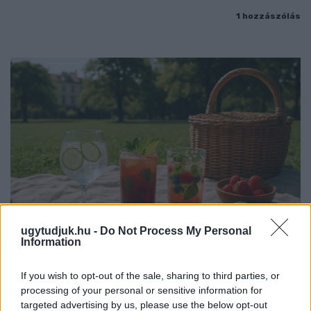
1 hozzászólás
ugytudjuk.hu -
Do Not Process My Personal
Information
PIKNIK ITALOK: ÍZEK ÉS ÉLMÉNYEK A SZABADBAN
If you wish to opt-out of the sale, sharing to third parties, or
processing of your personal or sensitive information for
Ahogy tavaszodik és a nap egyre tovább marad velünk, sokaknak
targeted advertising by us, please use the below opt-out
támad kedve kirándulni a természetbe.