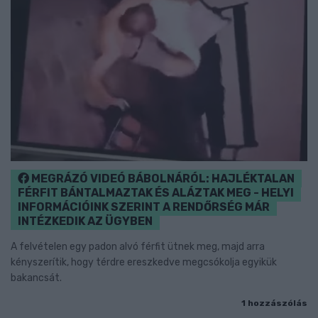
MEGRÁZÓ VIDEÓ BÁBOLNÁRÓL: HAJLÉKTALAN
FÉRFIT BÁNTALMAZTAK ÉS ALÁZTAK MEG - HELYI
INFORMÁCIÓINK SZERINT A RENDŐRSÉG MÁR
INTÉZKEDIK AZ ÜGYBEN
A felvételen egy padon alvó férfit ütnek meg, majd arra
kényszerítik, hogy térdre ereszkedve megcsókolja egyikük
bakancsát.
1 hozzászólás