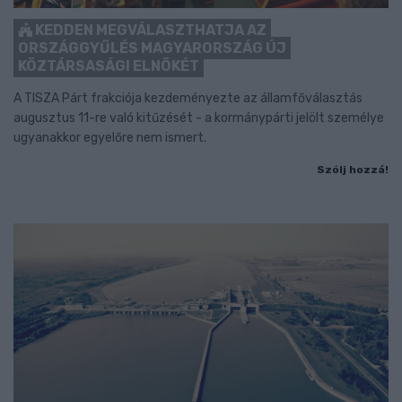
KEDDEN MEGVÁLASZTHATJA AZ
ORSZÁGGYŰLÉS MAGYARORSZÁG ÚJ
KÖZTÁRSASÁGI ELNÖKÉT
A TISZA Párt frakciója kezdeményezte az államfőválasztás
augusztus 11-re való kitűzését - a kormánypárti jelölt személye
ugyanakkor egyelőre nem ismert.
Szólj hozzá!