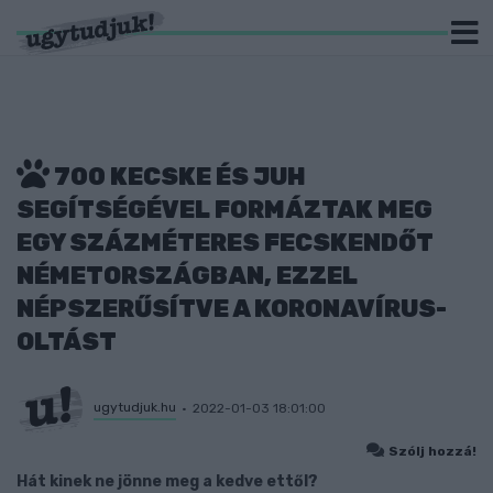
700 KECSKE ÉS JUH
SEGÍTSÉGÉVEL FORMÁZTAK MEG
EGY SZÁZMÉTERES FECSKENDŐT
NÉMETORSZÁGBAN, EZZEL
NÉPSZERŰSÍTVE A KORONAVÍRUS-
OLTÁST
ugytudjuk.hu
2022-01-03 18:01:00
Szólj hozzá!
Hát kinek ne jönne meg a kedve ettől?