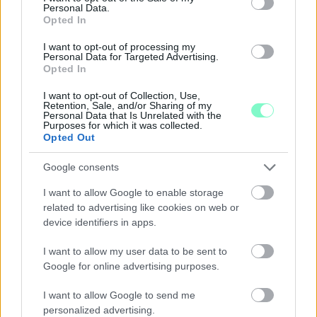
Personal Data.
Opted In
I want to opt-out of processing my
Personal Data for Targeted Advertising.
Opted In
I want to opt-out of Collection, Use,
Retention, Sale, and/or Sharing of my
Personal Data that Is Unrelated with the
Purposes for which it was collected.
PERL, VÁRADI ÉS TANOH DEZ IS OTT VAN A FÉRFI
Opted Out
KOSÁRLABDA-VÁLOGATOTT SZŰKÍTETT
KERETÉBEN
Google consents
Észtország, Szlovénia és Svédország következik.
I want to allow Google to enable storage
related to advertising like cookies on web or
Szólj hozzá!
device identifiers in apps.
I want to allow my user data to be sent to
Google for online advertising purposes.
I want to allow Google to send me
personalized advertising.