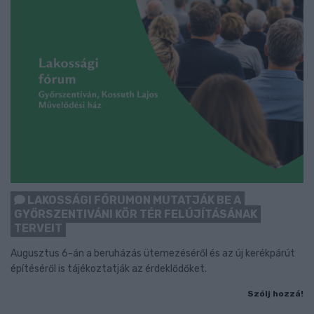
LAKOSSÁGI FÓRUMON MUTATJÁK BE A
GYŐRSZENTIVÁNI KÖR TÉR FELÚJÍTÁSÁNAK
TERVEIT
Augusztus 6-án a beruházás ütemezéséről és az új kerékpárút
építéséről is tájékoztatják az érdeklődőket.
Szólj hozzá!