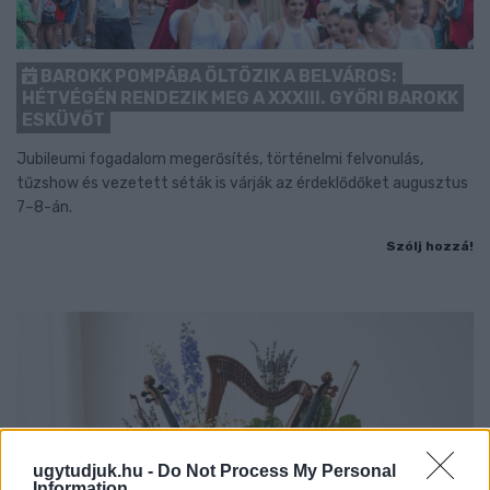
BAROKK POMPÁBA ÖLTÖZIK A BELVÁROS:
HÉTVÉGÉN RENDEZIK MEG A XXXIII. GYŐRI BAROKK
ESKÜVŐT
Jubileumi fogadalom megerősítés, történelmi felvonulás,
tűzshow és vezetett séták is várják az érdeklődőket augusztus
7–8-án.
Szólj hozzá!
ugytudjuk.hu -
Do Not Process My Personal
Information