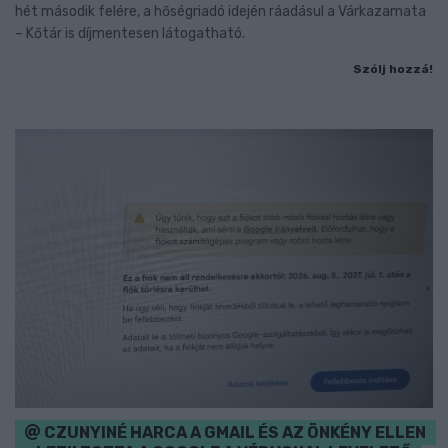
hét második felére, a hőségriadó idején ráadásul a Várkazamata
– Kőtár is díjmentesen látogatható.
Szólj hozzá!
CZUNYINÉ HARCA A GMAIL ÉS AZ ÖNKÉNY ELLEN