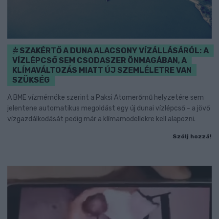
SZAKÉRTŐ A DUNA ALACSONY VÍZÁLLÁSÁRÓL: A
VÍZLÉPCSŐ SEM CSODASZER ÖNMAGÁBAN, A
KLÍMAVÁLTOZÁS MIATT ÚJ SZEMLÉLETRE VAN
SZÜKSÉG
A BME vízmérnöke szerint a Paksi Atomerőmű helyzetére sem
jelentene automatikus megoldást egy új dunai vízlépcső - a jövő
vízgazdálkodását pedig már a klímamodellekre kell alapozni.
Szólj hozzá!