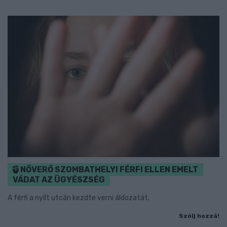
NŐVERŐ SZOMBATHELYI FÉRFI ELLEN EMELT
VÁDAT AZ ÜGYÉSZSÉG
A férfi a nyílt utcán kezdte verni áldozatát.
Szólj hozzá!