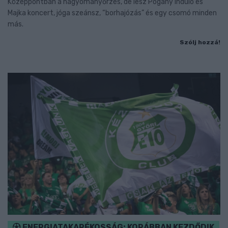
Középpontban a hagyományőrzés, de lesz Pogány Induló és
Majka koncert, jóga szeánsz, “borhajózás” és egy csomó minden
más.
Szólj hozzá!
ENERGIATAKARÉKOSSÁG: KORÁBBAN KEZDŐDIK