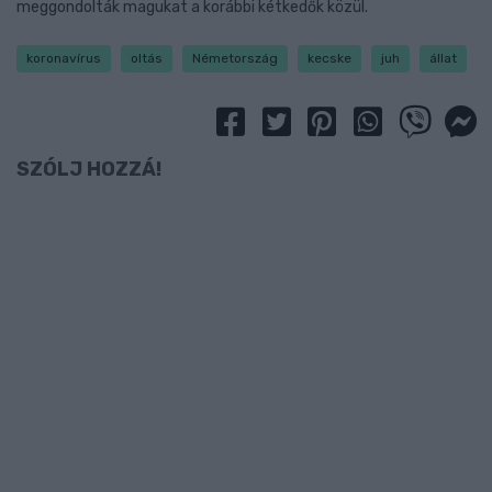
meggondolták magukat a korábbi kétkedők közül.
koronavírus
oltás
Németország
kecske
juh
állat
SZÓLJ HOZZÁ!