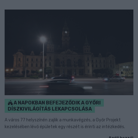
A NAPOKBAN BEFEJEZŐDIK A GYŐRI
DÍSZKIVILÁGÍTÁS LEKAPCSOLÁSA
A város 77 helyszínén zajlik a munkavégzés, a Győr Projekt
kezelésében lévő épületek egy részét is érinti az intézkedés.
Szólj hozzá!