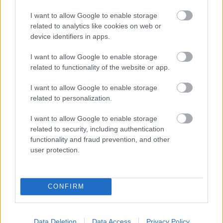
I want to allow Google to enable storage
related to analytics like cookies on web or
device identifiers in apps.
I want to allow Google to enable storage
related to functionality of the website or app.
I want to allow Google to enable storage
related to personalization.
MAGYAR PÉTER: 868 MILLIÁRD FORINTOS
BERUHÁZÁSI CSOMAGGAL ERŐSÍTIK
I want to allow Google to enable storage
MAGYARORSZÁG ENERGIAELLÁTÁSÁT, MIKÖZBEN
related to security, including authentication
TOVÁBBRA IS KRITIKUS NAPOK ELÉ NÉZ AZ ORSZÁG
functionality and fraud prevention, and other
user protection.
Átfogó energetikai fejlesztési programot fogadott el a
kormány.
Szólj hozzá!
CONFIRM
Data Deletion
Data Access
Privacy Policy