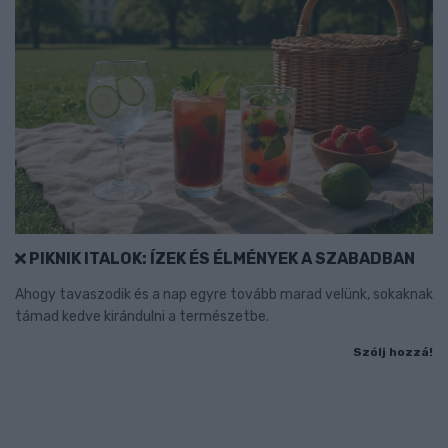
PIKNIK ITALOK: ÍZEK ÉS ÉLMÉNYEK A SZABADBAN
Ahogy tavaszodik és a nap egyre tovább marad velünk, sokaknak
támad kedve kirándulni a természetbe.
Szólj hozzá!