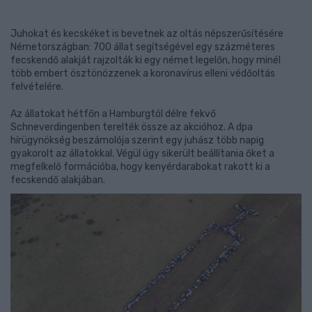
Juhokat és kecskéket is bevetnek az oltás népszerűsítésére
Németországban: 700 állat segítségével egy százméteres
fecskendő alakját rajzolták ki egy német legelőn, hogy minél
több embert ösztönözzenek a koronavírus elleni védőoltás
felvételére.
Az állatokat hétfőn a Hamburgtól délre fekvő
Schneverdingenben terelték össze az akcióhoz. A dpa
hírügynökség beszámolója szerint egy juhász több napig
gyakorolt az állatokkal. Végül úgy sikerült beállítania őket a
megfelkelő formációba, hogy kenyérdarabokat rakott ki a
fecskendő alakjában.