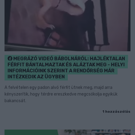
MEGRÁZÓ VIDEÓ BÁBOLNÁRÓL: HAJLÉKTALAN
FÉRFIT BÁNTALMAZTAK ÉS ALÁZTAK MEG - HELYI
INFORMÁCIÓINK SZERINT A RENDŐRSÉG MÁR
INTÉZKEDIK AZ ÜGYBEN
A felvételen egy padon alvó férfit ütnek meg, majd arra
kényszerítik, hogy térdre ereszkedve megcsókolja egyikük
bakancsát.
1 hozzászólás