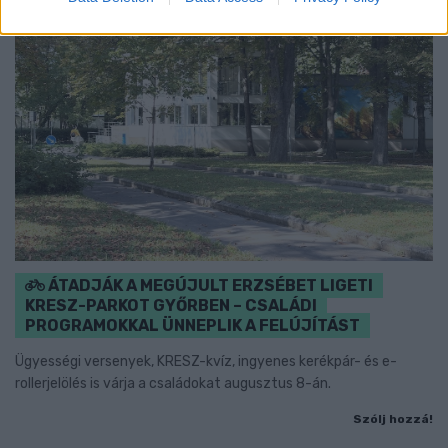
ÁTADJÁK A MEGÚJULT ERZSÉBET LIGETI
KRESZ-PARKOT GYŐRBEN – CSALÁDI
PROGRAMOKKAL ÜNNEPLIK A FELÚJÍTÁST
Ügyességi versenyek, KRESZ-kvíz, ingyenes kerékpár- és e-
rollerjelölés is várja a családokat augusztus 8-án.
Szólj hozzá!