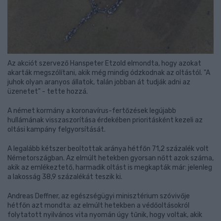
Az akciót szervező Hanspeter Etzold elmondta, hogy azokat
akarták megszólítani, akik még mindig ódzkodnak az oltástól. "A
juhok olyan aranyos állatok, talán jobban át tudják adni az
üzenetet" - tette hozzá.
A német kormány a koronavírus-fertőzések legújabb
hullámának visszaszorítása érdekében prioritásként kezeli az
oltási kampány felgyorsítását.
A legalább kétszer beoltottak aránya hétfőn 71,2 százalék volt
Németországban. Az elmúlt hetekben gyorsan nőtt azok száma,
akik az emlékeztető, harmadik oltást is megkapták már: jelenleg
a lakosság 38,9 százalékát teszik ki.
Andreas Deffner, az egészségügyi minisztérium szóvivője
hétfőn azt mondta: az elmúlt hetekben a védőoltásokról
folytatott nyilvános vita nyomán úgy tűnik, hogy voltak, akik