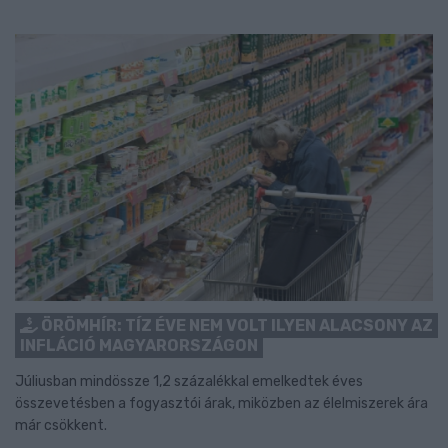
ÖRÖMHÍR: TÍZ ÉVE NEM VOLT ILYEN ALACSONY AZ
INFLÁCIÓ MAGYARORSZÁGON
Júliusban mindössze 1,2 százalékkal emelkedtek éves
összevetésben a fogyasztói árak, miközben az élelmiszerek ára
már csökkent.