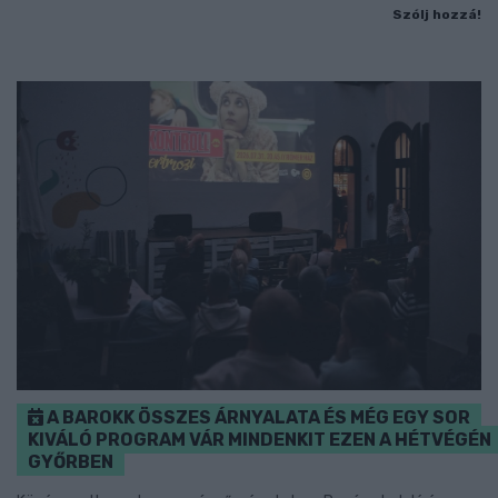
Szólj hozzá!
A BAROKK ÖSSZES ÁRNYALATA ÉS MÉG EGY SOR
KIVÁLÓ PROGRAM VÁR MINDENKIT EZEN A HÉTVÉGÉN
GYŐRBEN