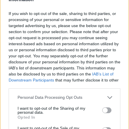
If you wish to opt-out of the sale, sharing to third parties, or
processing of your personal or sensitive information for
targeted advertising by us, please use the below opt-out
section to confirm your selection. Please note that after your
opt-out request is processed you may continue seeing
EXTRA: A VÁSÁRCSARNOKBAN NYITJA ÚJ ÉVADÁT
interest-based ads based on personal information utilized by
A GYŐRI FILHARMONIKUS ZENEKAR
us or personal information disclosed to third parties prior to
your opt-out. You may separately opt-out of the further
A „Zenélő piac” című különleges koncerttel szeptember 7-én
disclosure of your personal information by third parties on the
rendhagyó helyszínen találkozhat a közönség a klasszikus
IAB’s list of downstream participants. This information may
zenével.
also be disclosed by us to third parties on the
IAB’s List of
Szólj hozzá!
Downstream Participants
that may further disclose it to other
third parties.
Please note that this website/app uses one or more Google
Personal Data Processing Opt Outs
services and may gather and store information including but
not limited to your visit or usage behaviour. You may click to
I want to opt-out of the Sharing of my
personal data.
grant or deny consent to Google and its third-party tags to
Opted In
use your data for below specified purposes in below Google
consent section.
I want to opt-out of the Sale of my