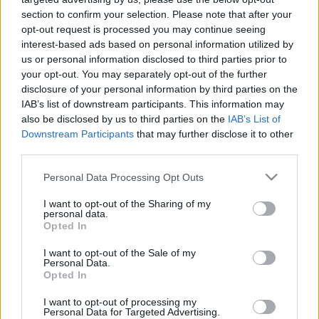
Tanműhely megnyitó ünnepségén beszélt erről.
section to confirm your selection. Please note that after your
NEHÉZ SZÜLÉS: FOLYTATÓDIK AZ M85-ÖS
opt-out request is processed you may continue seeing
ÉPÍTÉSE
interest-based ads based on personal information utilized by
us or personal information disclosed to third parties prior to
2021. december. 10. 18:12
Újabb szakaszt adtak át, az útépítés azonban korábban
your opt-out. You may separately opt-out of the further
nehézségekbe, illetve az M85 Ausztriával való összekötése az
disclosure of your personal information by third parties on the
osztrákok ellenállásába ütközött.
IAB’s list of downstream participants. This information may
also be disclosed by us to third parties on the
IAB’s List of
ÚJ BRINGAPÁLYA ÉPÜLT A GYŐRI BÁCSAI
Downstream Participants
that may further disclose it to other
FÜVÉSZKERTBEN
third parties.
2021. november. 13. 17:27
A pályát kerékpárosok, gördeszkások, görkorisok és
Please note that this website/app uses one or more Google
Personal Data Processing Opt Outs
futóbringások egyaránt használhatják.
services and may gather and store information including but
2X2 NÉHA 2X1 - BÜSZKÉN ÉS BOLDOGAN
not limited to your visit or usage behaviour. You may click to
I want to opt-out of the Sharing of my
personal data.
ADTÁK ÁT A FÉLKÉSZ M80-AST
grant or deny consent to Google and its third-party tags to
Opted In
use your data for below specified purposes in below Google
2021. október. 21. 18:55
consent section.
I want to opt-out of the Sale of my
No de hány öltöny kell egy félkész út átadásához?
Personal Data.
ÁTADTÁK A SOPRONI LŐVER USZODÁT
Opted In
2021. június. 22. 19:01
I want to opt-out of processing my
14 milliárd forint kormányzati támogatásból húzták fel az új
Personal Data for Targeted Advertising.