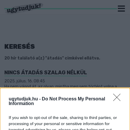
KERESÉS
20 hír találató a(z) "átadás" cimkével ellátva.
NINCS ÁTADÁS SZALAG NÉLKÜL
2025. július. 16. 08:45
Ha nem vágod át, az olyan, mintha meg sem történt volna a
fejlesztés.
ugytudjuk.hu -
Do Not Process My Personal
SZIJJÁRTÓ GYŐRBEN: AZ OLTÁSOKNAK
Information
KÖSZÖNHETŐEN NINCS SZÜKSÉG ÉRDEMI
KORLÁTOZÁSOKRA
If you wish to opt-out of the sale, sharing to third parties, or
2021. december. 17. 11:49
processing of your personal or sensitive information for
A külgazdasági és külügyminiszter a győri Apátúr Sörház és
targeted advertising by us, please use the below opt-out