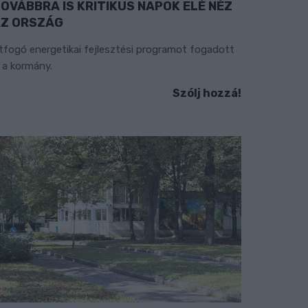
OVÁBBRA IS KRITIKUS NAPOK ELÉ NÉZ
Z ORSZÁG
tfogó energetikai fejlesztési programot fogadott
l a kormány.
Szólj hozzá!