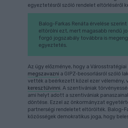
egyeztetésről szóló rendelet eltörléséről 
Balog-Farkas Renáta érvelése szerint 
eltörölni ezt, mert magasabb rendű jo
forgó jogszabály továbbra is megenge
egyeztetés.
Az ügy előzménye, hogy a Városstratégiai
megszavazni
a GIPZ-beosorlásról szóló l
vették a beérkezett közel ezer vélemény, 
keresztülvinni
. A szentivániak törvényess
ami helyt adott a szentivániak panaszaina
döntése. Ezzel az önkormányzat egyetérte
partnerségi rendeletet eltörölték. Balog-Fa
közösségek demokratikus joga, hogy bele