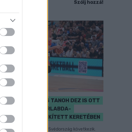
Szólj hozzá!
PERL, VÁRADI ÉS TANOH DEZ IS OTT
VAN A FÉRFI KOSÁRLABDA-
VÁLOGATOTT SZŰKÍTETT KERETÉBEN
sztország, Szlovénia és Svédország következik.