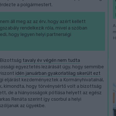
kérdezte a polgármestert.
nem áll meg az az érv, hogy azért kellett
A
gszabály rendelkezik róla, mivel a szóban
m
di, hogy legyen helyi partnerségi
H
 Bizottság
tavaly év végén nem tudta
akossági egyeztetés lezárását úgy, hogy semmibe
viszont
idén januárban gyakorlatilag sikerült ezt
égi eljárást kezdeményeztek a Kormányhivatalnál,
k, kimondta, hogy törvénysértő volt a bizottság
tt, de a hiányosságok pótlása helyett az egész
rkas Renáta szerint így csorbul a helyi
szóljanak az ügyekbe.