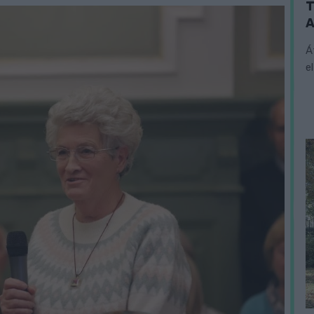
T
A
Á
e