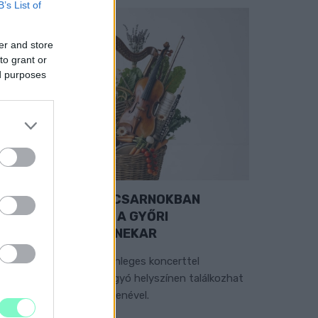
B’s List of
er and store
to grant or
ed purposes
EXTRA: A VÁSÁRCSARNOKBAN
YITJA ÚJ ÉVADÁT A GYŐRI
ILHARMONIKUS ZENEKAR
 „Zenélő piac” című különleges koncerttel
zeptember 7-én rendhagyó helyszínen találkozhat
 közönség a klasszikus zenével.