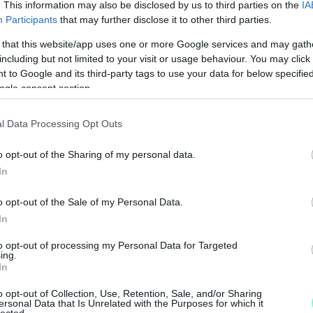
. This information may also be disclosed by us to third parties on the
IA
Participants
that may further disclose it to other third parties.
 that this website/app uses one or more Google services and may gath
including but not limited to your visit or usage behaviour. You may click 
 a közönségtől, mire
 to Google and its third-party tags to use your data for below specifi
ogle consent section.
ősítette a szentiváni civil aktivisták
l Data Processing Opt Outs
o opt-out of the Sharing of my personal data.
In
rendelet eltörlése után is volt lakossági fórum –
apcsán tartott fórumról, amelyen a polgármester
o opt-out of the Sale of my Personal Data.
N
In
 az, hogy amikor majd nem pont ezt kell
F
ket az önkormányzat.
to opt-out of processing my Personal Data for Targeted
ing.
A
In
s
ster a város egyik cégén keresztül megpróbálta
a
ünk Szentiván nevet is, de a szentivániak
o opt-out of Collection, Use, Retention, Sale, and/or Sharing
ersonal Data that Is Unrelated with the Purposes for which it
 Nemzeti Hivatala
megállapította
, hogy Dézsi
lected.