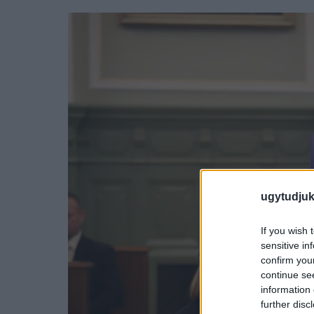
ugytudjuk
If you wish 
sensitive in
confirm you
continue se
information 
further disc