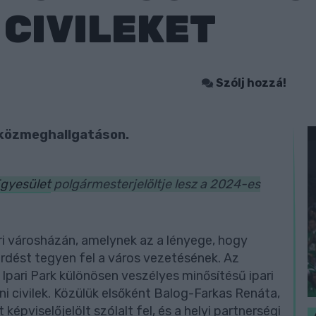
 CIVILEKET
Szólj hozzá!
 közmeghallgatáson.
Egyesület
polgármesterjelöltje lesz a 2024-es
i városházán, amelynek az a lényege, hogy
érdést tegyen fel a város vezetésének. Az
pari Park különösen veszélyes minősítésű ipari
áni civilek. Közülük elsőként Balog-Farkas Renáta,
 képviselőjelölt szólalt fel, és a helyi partnerségi