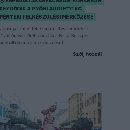
ENERGIATAKARÉKOSSÁG: KORÁBBAN
KEZDŐDIK A GYŐRI AUDI ETO KC
PÉNTEKI FELKÉSZÜLÉSI MÉRKŐZÉSE
z energiaellátás tehermentesítése érdekében
ásfél órával előrébb hozták a Brest Bretagne
andball elleni találkozó kezdését.
Szólj hozzá!