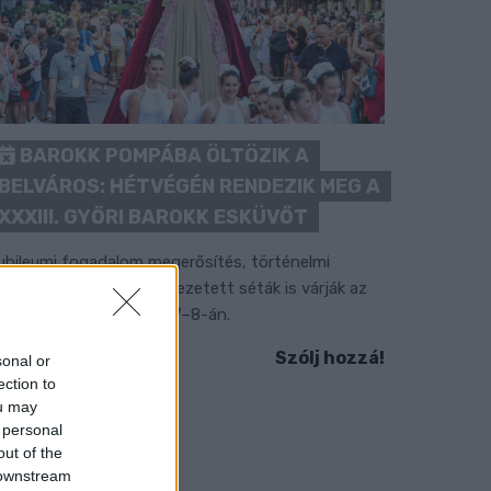
BAROKK POMPÁBA ÖLTÖZIK A
BELVÁROS: HÉTVÉGÉN RENDEZIK MEG A
XXXIII. GYŐRI BAROKK ESKÜVŐT
ubileumi fogadalom megerősítés, történelmi
elvonulás, tűzshow és vezetett séták is várják az
rdeklődőket augusztus 7–8-án.
Szólj hozzá!
sonal or
ection to
ou may
 personal
out of the
 downstream