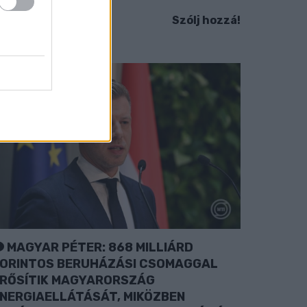
Szólj hozzá!
MAGYAR PÉTER: 868 MILLIÁRD
ORINTOS BERUHÁZÁSI CSOMAGGAL
RŐSÍTIK MAGYARORSZÁG
NERGIAELLÁTÁSÁT, MIKÖZBEN