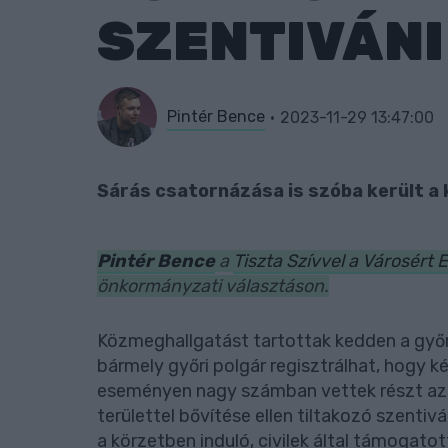
SZENTIVÁNI
Pintér Bence
2023-11-29 13:47:00
Sárás csatornázása is szóba került a
Pintér Bence
a
Tiszta Szívvel a Városért 
önkormányzati választáson.
Közmeghallgatást tartottak kedden a győr
bármely győri polgár regisztrálhat, hogy k
eseményen nagy számban vettek részt az I
területtel bővítése ellen tiltakozó szentiv
a körzetben induló, civilek által támogatott