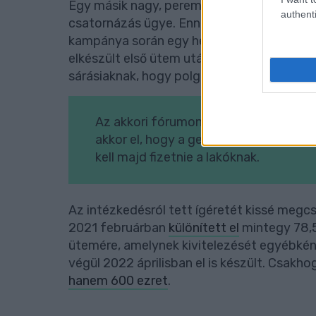
Egy másik nagy, peremkerületi probléa is e
authenti
csatornázás ügye. Ennek az a lényege, ho
kampánya során egy helyi fórumon felháb
elkészült első ütem után nem haladt tová
sárásiaknak, hogy polgármesterként hamar
Az akkori fórumon jelenlévők visszae
akkor el, hogy a gerincvezetéket a vár
kell majd fizetnie a lakóknak.
Az intézkedésról tett ígéretét kissé megc
2021 februárban
különített el
mintegy 78,5
ütemére, amelynek kivitelezését egyébként
végül 2022 áprilisban el is készült. Csakho
hanem 600 ezret
.