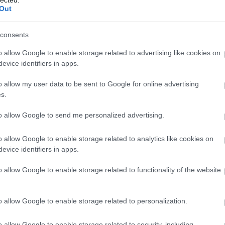
Out
 fakadó jogokkal vissza kívánt élni, azokat arra
relmet okozzon”.
consents
o allow Google to enable storage related to advertising like cookies on
, hogy megmondta a szentivániaknak egy
evice identifiers in apps.
dtak lépni ellene.
o allow my user data to be sent to Google for online advertising
s.
bejegyzésének kísérlete a GYTP Kft.-n keresztül
to allow Google to send me personalized advertising.
ndta, hogy ezt hagyjuk. Azért is érdekes ez,
 egyébként nem a város, hanem Dézsi Csaba
o allow Google to enable storage related to analytics like cookies on
mi és Szolgáltató Kft. birtokolja (2021.
evice identifiers in apps.
ciusában hagyták jóvá a kérelmet), miközben a
hivatalos szlogenjévé vált
. Később megtudtuk,
o allow Google to enable storage related to functionality of the website
logen használatáért
.
 a sárási csatornázás ügye
o allow Google to enable storage related to personalization.
É
o allow Google to enable storage related to security, including