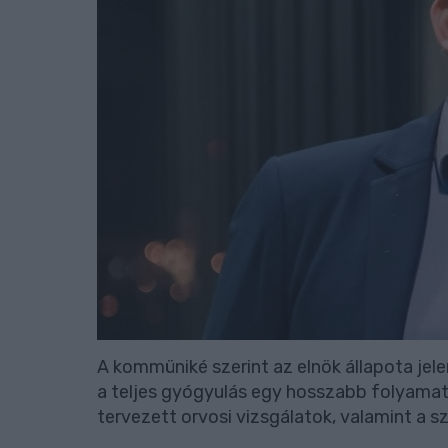
A kommüniké szerint az elnök állapota jel
a teljes gyógyulás egy hosszabb folyama
tervezett orvosi vizsgálatok, valamint a sz