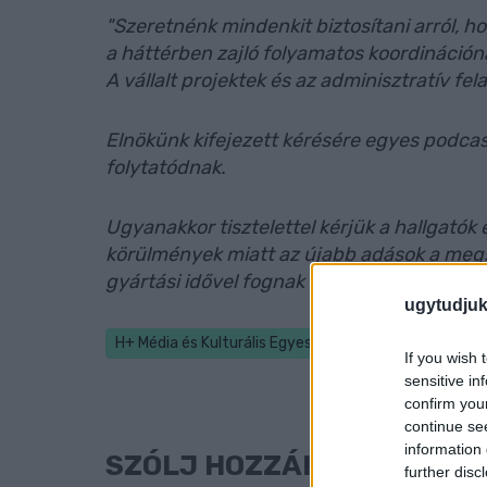
"Szeretnénk mindenkit biztosítani arról, 
a háttérben zajló folyamatos koordináci
A vállalt projektek és az adminisztratív fela
Elnökünk kifejezett kérésére egyes podcast
folytatódnak.
Ugyanakkor tisztelettel kérjük a hallgatók
körülmények miatt az újabb adások a meg
gyártási idővel fognak elkészülni és megje
ugytudjuk
H+ Média és Kulturális Egyesület
Simon Ádám
If you wish 
sensitive in
confirm you
continue se
information 
SZÓLJ HOZZÁ!
further disc