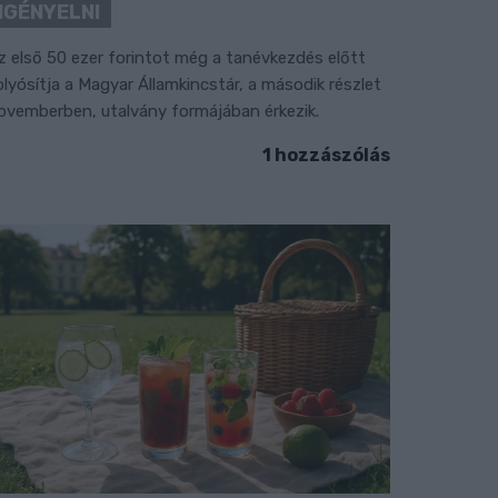
IGÉNYELNI
z első 50 ezer forintot még a tanévkezdés előtt
olyósítja a Magyar Államkincstár, a második részlet
ovemberben, utalvány formájában érkezik.
1 hozzászólás