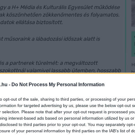
hogy a H+ Média és Kulturális Egyesület működése
ónak köszönhetően zökkenőmentes és folyamatos.
datok ellátása biztosított.
 műsoraink a lábadozási időszak alatt is
 és a partnerek türelmét: a megváltozott
H
szokottnál valamivel lassabb ütemben, hosszabb
h
lenni"
- adták közre.
v
.hu -
Do Not Process My Personal Information
Szombathely
to opt-out of the sale, sharing to third parties, or processing of your per
formation for targeted advertising by us, please use the below opt-out s
r selection. Please note that after your opt-out request is processed y
eing interest-based ads based on personal information utilized by us or
disclosed to third parties prior to your opt-out. You may separately opt-
losure of your personal information by third parties on the IAB’s list of