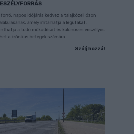
ESZÉLYFORRÁS
 forró, napos időjárás kedvez a talajközeli ózon
ialakulásának, amely irritálhatja a légutakat,
onthatja a tüdő működését és különösen veszélyes
ehet a krónikus betegek számára.
Szólj hozzá!