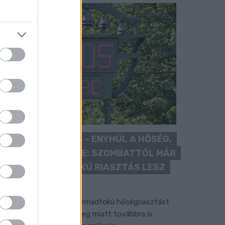
KÁNIKULA 2026 - ENYHÜL A HŐSÉG,
DE MÉG NINCS VÉGE: SZOMBATTÓL MÁR
“CSAK” MÁSODFOKÚ RIASZTÁS LESZ
ÉRVÉNYBEN
 július vége óta tartó harmadfokú hőségriasztást
érséklik, de a tartós meleg miatt továbbra is