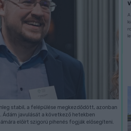
V
A
k
r
l
enleg stabil, a felépülése megkezdődött, azonban
t. Ádám javulását a következő hetekben
ámára előírt szigorú pihenés fogják elősegíteni.