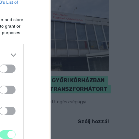
B’s List of
er and store
to grant or
ed purposes
KICSERÉLTÉK A GYŐRI KÓRHÁZBAN
MEGHIBÁSODOTT TRANSZFORMÁTORT
egkezdték az elhalasztott egészségügyi
llátásokat.
Szólj hozzá!