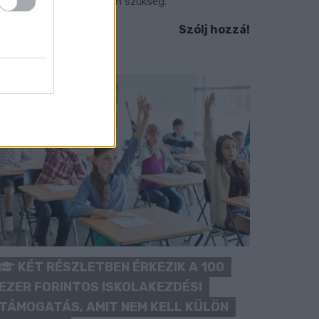
okozott óvatosságra van szükség.
Szólj hozzá!
KÉT RÉSZLETBEN ÉRKEZIK A 100
EZER FORINTOS ISKOLAKEZDÉSI
TÁMOGATÁS, AMIT NEM KELL KÜLÖN