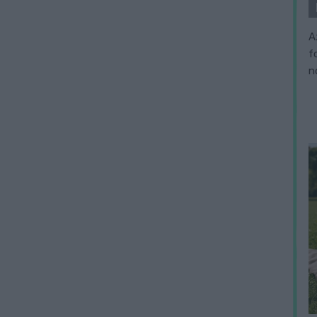
A
f
n