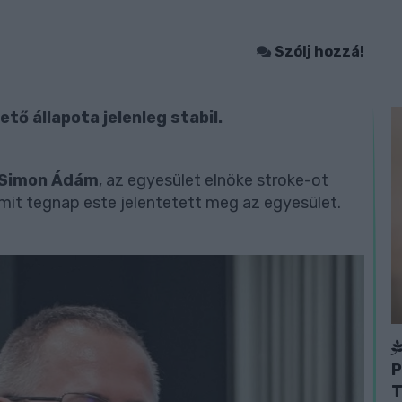
Szólj hozzá!
ő állapota jelenleg stabil.
Simon Ádám
, az egyesület elnöke stroke-ot
mit tegnap este jelentetett meg az egyesület.
P
T