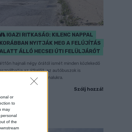
IGAZI RITKASÁG: KILENC NAPPAL
KORÁBBAN NYITJÁK MEG A FELÚJÍTÁS
ALATT ÁLLÓ HECSEI ÚTI FELÜLJÁRÓT
étfőn hajnali négy órától ismét minden közlekedő
asználhatja az átkelőt, az autóbuszok is
isszatérnek eredeti útvonalukra.
Szólj hozzá!
sonal or
ection to
ou may
 personal
out of the
 downstream