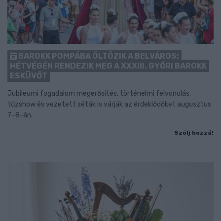
BAROKK POMPÁBA ÖLTÖZIK A BELVÁROS:
HÉTVÉGÉN RENDEZIK MEG A XXXIII. GYŐRI BAROKK
ESKÜVŐT
Jubileumi fogadalom megerősítés, történelmi felvonulás,
tűzshow és vezetett séták is várják az érdeklődőket augusztus
7–8-án.
Szólj hozzá!