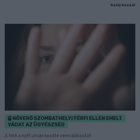
Szólj hozzá!
NŐVERŐ SZOMBATHELYI FÉRFI ELLEN EMELT
VÁDAT AZ ÜGYÉSZSÉG
A férfi a nyílt utcán kezdte verni áldozatát.