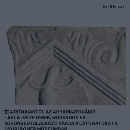
Szólj hozzá!
A RÓMAIAKTÓL AZ AGYAGKATONÁKIG –
TÁRLATVEZETÉSEK, WORKSHOP ÉS
KÖZÖNSÉGTALÁLKOZÓ VÁRJA A LÁTOGATÓKAT A
GYŐRI RÓMER MÚZEUMBAN