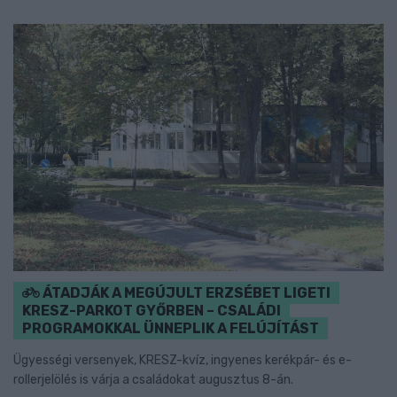
ÁTADJÁK A MEGÚJULT ERZSÉBET LIGETI
KRESZ-PARKOT GYŐRBEN – CSALÁDI
PROGRAMOKKAL ÜNNEPLIK A FELÚJÍTÁST
Ügyességi versenyek, KRESZ-kvíz, ingyenes kerékpár- és e-
rollerjelölés is várja a családokat augusztus 8-án.