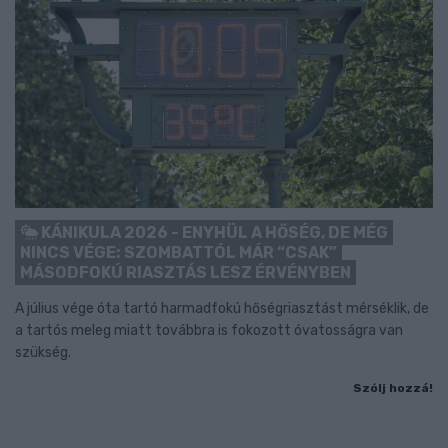
KÁNIKULA 2026 - ENYHÜL A HŐSÉG, DE MÉG
NINCS VÉGE: SZOMBATTÓL MÁR “CSAK”
MÁSODFOKÚ RIASZTÁS LESZ ÉRVÉNYBEN
A július vége óta tartó harmadfokú hőségriasztást mérséklik, de
a tartós meleg miatt továbbra is fokozott óvatosságra van
szükség.
Szólj hozzá!