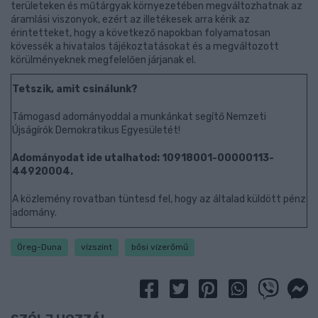
területeken és műtárgyak környezetében megváltozhatnak az
áramlási viszonyok, ezért az illetékesek arra kérik az
érintetteket, hogy a következő napokban folyamatosan
kövessék a hivatalos tájékoztatásokat és a megváltozott
körülményeknek megfelelően járjanak el.
Tetszik, amit csinálunk?
Támogasd adományoddal a munkánkat segítő Nemzeti
Újságírók Demokratikus Egyesületét!
Adományodat ide utalhatod: 10918001-00000113-
44920004.
A közlemény rovatban tüntesd fel, hogy az általad küldött pénz
adomány.
Öreg-Duna
vízszint
bősi vízerőmű