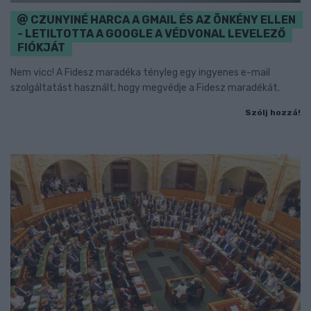
CZUNYINÉ HARCA A GMAIL ÉS AZ ÖNKÉNY ELLEN
- LETILTOTTA A GOOGLE A VÉDVONAL LEVELEZŐ
FIÓKJÁT
Nem vicc! A Fidesz maradéka tényleg egy ingyenes e-mail
szolgáltatást használt, hogy megvédje a Fidesz maradékát.
Szólj hozzá!