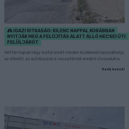
IGAZI RITKASÁG: KILENC NAPPAL KORÁBBAN
NYITJÁK MEG A FELÚJÍTÁS ALATT ÁLLÓ HECSEI ÚTI
FELÜLJÁRÓT
Hétfőn hajnali négy órától ismét minden közlekedő használhatja
az átkelőt, az autóbuszok is visszatérnek eredeti útvonalukra.
Szólj hozzá!