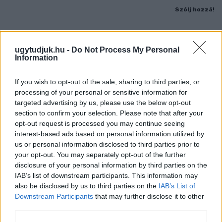
Szólj hozzá!
ugytudjuk.hu -
Do Not Process My Personal
Information
If you wish to opt-out of the sale, sharing to third parties, or
processing of your personal or sensitive information for
targeted advertising by us, please use the below opt-out
section to confirm your selection. Please note that after your
opt-out request is processed you may continue seeing
interest-based ads based on personal information utilized by
us or personal information disclosed to third parties prior to
your opt-out. You may separately opt-out of the further
disclosure of your personal information by third parties on the
IAB’s list of downstream participants. This information may
ÖRÖMHÍR: TÍZ ÉVE NEM VOLT ILYEN ALACSONY AZ
also be disclosed by us to third parties on the
IAB’s List of
INFLÁCIÓ MAGYARORSZÁGON
Downstream Participants
that may further disclose it to other
third parties.
Júliusban mindössze 1,2 százalékkal emelkedtek éves
összevetésben a fogyasztói árak, miközben az élelmiszerek ára