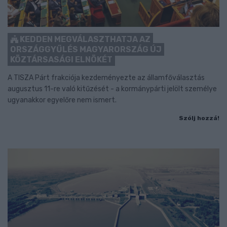
KEDDEN MEGVÁLASZTHATJA AZ
ORSZÁGGYŰLÉS MAGYARORSZÁG ÚJ
KÖZTÁRSASÁGI ELNÖKÉT
A TISZA Párt frakciója kezdeményezte az államfőválasztás
augusztus 11-re való kitűzését - a kormánypárti jelölt személye
ugyanakkor egyelőre nem ismert.
Szólj hozzá!