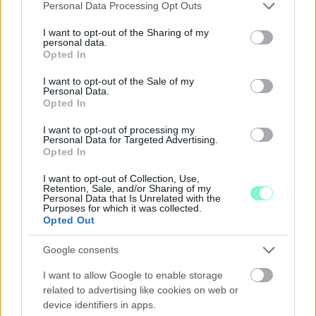
Please note that this website/app uses one or more Google
Personal Data Processing Opt Outs
már csökkent.
services and may gather and store information including but
not limited to your visit or usage behaviour. You may click to
I want to opt-out of the Sharing of my
Szólj hozzá!
personal data.
grant or deny consent to Google and its third-party tags to
Opted In
use your data for below specified purposes in below Google
consent section.
I want to opt-out of the Sale of my
Personal Data.
Opted In
I want to opt-out of processing my
Personal Data for Targeted Advertising.
Opted In
I want to opt-out of Collection, Use,
Retention, Sale, and/or Sharing of my
Personal Data that Is Unrelated with the
Purposes for which it was collected.
Opted Out
Google consents
I want to allow Google to enable storage
related to advertising like cookies on web or
A BAROKK ÖSSZES ÁRNYALATA ÉS MÉG EGY SOR
device identifiers in apps.
KIVÁLÓ PROGRAM VÁR MINDENKIT EZEN A HÉTVÉGÉN