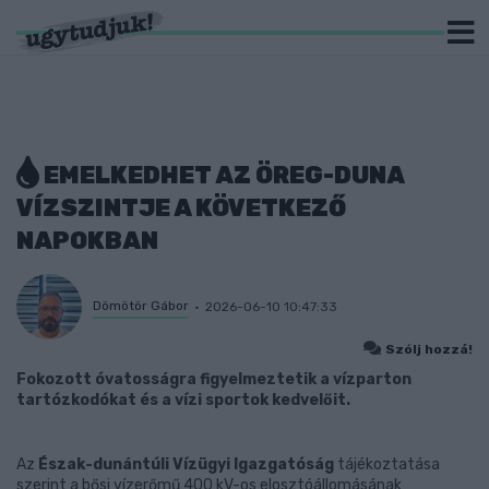
EMELKEDHET AZ ÖREG-DUNA
VÍZSZINTJE A KÖVETKEZŐ
NAPOKBAN
Dömötör Gábor
2026-06-10 10:47:33
Szólj hozzá!
Fokozott óvatosságra figyelmeztetik a vízparton
tartózkodókat és a vízi sportok kedvelőit.
Az
Észak-dunántúli Vízügyi Igazgatóság
tájékoztatása
szerint a bősi vízerőmű 400 kV-os elosztóállomásának