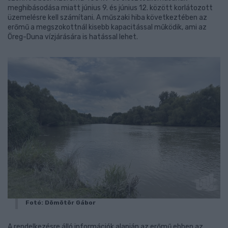
meghibásodása miatt június 9. és június 12. között korlátozott
üzemelésre kell számítani. A műszaki hiba következtében az
erőmű a megszokottnál kisebb kapacitással működik, ami az
Öreg-Duna vízjárására is hatással lehet.
Fotó: Dömötör Gábor
A rendelkezésre álló információk alapján az erőmű ebben az