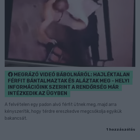
MEGRÁZÓ VIDEÓ BÁBOLNÁRÓL: HAJLÉKTALAN
FÉRFIT BÁNTALMAZTAK ÉS ALÁZTAK MEG - HELYI
INFORMÁCIÓINK SZERINT A RENDŐRSÉG MÁR
INTÉZKEDIK AZ ÜGYBEN
A felvételen egy padon alvó férfit ütnek meg, majd arra
kényszerítik, hogy térdre ereszkedve megcsókolja egyikük
bakancsát.
1 hozzászólás