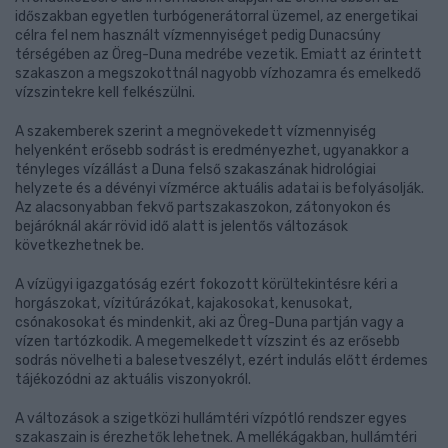
időszakban egyetlen turbógenerátorral üzemel, az energetikai
célra fel nem használt vízmennyiséget pedig Dunacsúny
térségében az Öreg-Duna medrébe vezetik. Emiatt az érintett
szakaszon a megszokottnál nagyobb vízhozamra és emelkedő
vízszintekre kell felkészülni.
A szakemberek szerint a megnövekedett vízmennyiség
helyenként erősebb sodrást is eredményezhet, ugyanakkor a
tényleges vízállást a Duna felső szakaszának hidrológiai
helyzete és a dévényi vízmérce aktuális adatai is befolyásolják.
Az alacsonyabban fekvő partszakaszokon, zátonyokon és
bejáróknál akár rövid idő alatt is jelentős változások
következhetnek be.
A vízügyi igazgatóság ezért fokozott körültekintésre kéri a
horgászokat, vízitúrázókat, kajakosokat, kenusokat,
csónakosokat és mindenkit, aki az Öreg-Duna partján vagy a
vízen tartózkodik. A megemelkedett vízszint és az erősebb
sodrás növelheti a balesetveszélyt, ezért indulás előtt érdemes
tájékozódni az aktuális viszonyokról.
A változások a szigetközi hullámtéri vízpótló rendszer egyes
szakaszain is érezhetők lehetnek. A mellékágakban, hullámtéri