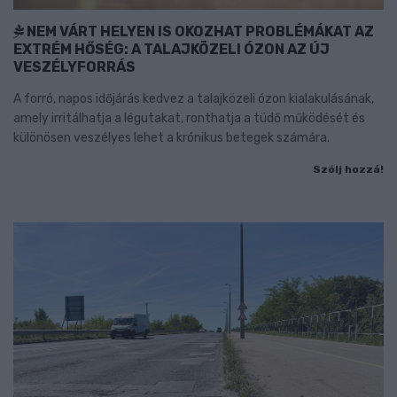
NEM VÁRT HELYEN IS OKOZHAT PROBLÉMÁKAT AZ
EXTRÉM HŐSÉG: A TALAJKÖZELI ÓZON AZ ÚJ
VESZÉLYFORRÁS
A forró, napos időjárás kedvez a talajközeli ózon kialakulásának,
amely irritálhatja a légutakat, ronthatja a tüdő működését és
különösen veszélyes lehet a krónikus betegek számára.
Szólj hozzá!