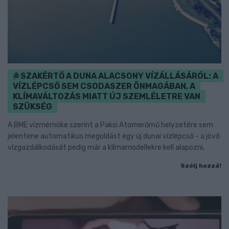
SZAKÉRTŐ A DUNA ALACSONY VÍZÁLLÁSÁRÓL: A
VÍZLÉPCSŐ SEM CSODASZER ÖNMAGÁBAN, A
KLÍMAVÁLTOZÁS MIATT ÚJ SZEMLÉLETRE VAN
SZÜKSÉG
A BME vízmérnöke szerint a Paksi Atomerőmű helyzetére sem
jelentene automatikus megoldást egy új dunai vízlépcső - a jövő
vízgazdálkodását pedig már a klímamodellekre kell alapozni.
Szólj hozzá!