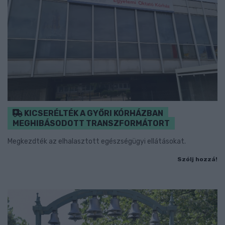
KICSERÉLTÉK A GYŐRI KÓRHÁZBAN
MEGHIBÁSODOTT TRANSZFORMÁTORT
Megkezdték az elhalasztott egészségügyi ellátásokat.
Szólj hozzá!