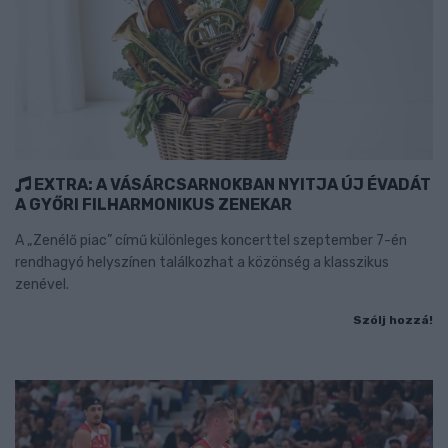
EXTRA: A VÁSÁRCSARNOKBAN NYITJA ÚJ ÉVADÁT
A GYŐRI FILHARMONIKUS ZENEKAR
A „Zenélő piac” című különleges koncerttel szeptember 7-én
rendhagyó helyszínen találkozhat a közönség a klasszikus
zenével.
Szólj hozzá!