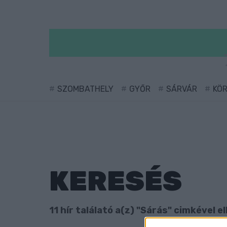
SZOMBATHELY
GYŐR
SÁRVÁR
KÖ
KERESÉS
11 hír találató a(z) "Sárás" cimkével el