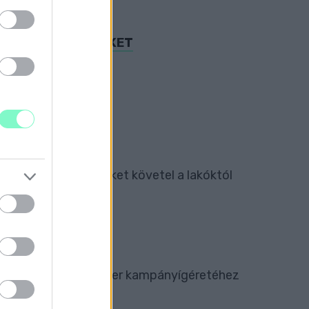
ENTIVÁNI CIVILEKET
ÉRT
annon-Víz százezreket követel a lakóktól
ORNÁRA
ült: Dézsi polgármester kampányígéretéhez