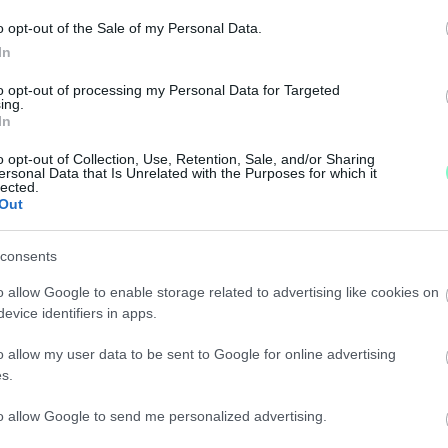
igénylő marcalvárosi kiserdei futópályáját.
o opt-out of the Sale of my Personal Data.
In
BA ANDRÁS A KÖZMEGHALLGATÁSON MEGJELENŐ SZ
to opt-out of processing my Personal Data for Targeted
ing.
In
meghallgatáson.
o opt-out of Collection, Use, Retention, Sale, and/or Sharing
ersonal Data that Is Unrelated with the Purposes for which it
NTOT SEM KÉNE FIZETNI AZ ELKÉSZÜLT CSATORNÁ
lected.
Out
i kampányban, hogy olcsó lesz a rákötés, de azóta a P
consents
öttek a győri városrész lakói.
o allow Google to enable storage related to advertising like cookies on
evice identifiers in apps.
ÁRON KÖTHETNÉNEK RÁ A SÁRÁSIAK AZ ÚJ CSAT
o allow my user data to be sent to Google for online advertising
s.
őrben, Sárás településrészen a helyiek, miután kider
to allow Google to send me personalized advertising.
ngatlanukat az elkészült gerincvezetékre.