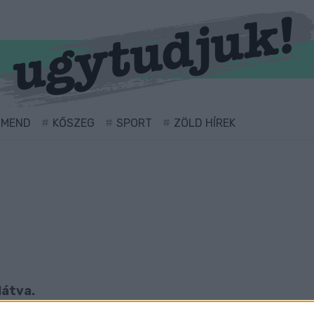
RMEND
KŐSZEG
SPORT
ZÖLD HÍREK
látva.