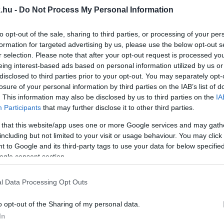
.hu -
Do Not Process My Personal Information
 FORDÍT GYŐR ÚTFELÚJÍTÁSOKRA
to opt-out of the sale, sharing to third parties, or processing of your per
formation for targeted advertising by us, please use the below opt-out s
 bitumenes bevonattal dolgozik az Útkezelő.
r selection. Please note that after your opt-out request is processed y
eing interest-based ads based on personal information utilized by us or
T A SÁRÁSIAK PROBLÉMÁI
disclosed to third parties prior to your opt-out. You may separately opt-
losure of your personal information by third parties on the IAB’s list of
. This information may also be disclosed by us to third parties on the
IA
Participants
that may further disclose it to other third parties.
enlegi szabályozásának enyhítése lenne a helyieknek a
 that this website/app uses one or more Google services and may gath
ÁGI FÓRUM!
including but not limited to your visit or usage behaviour. You may click 
 to Google and its third-party tags to use your data for below specifi
ogle consent section.
ózata.
l Data Processing Opt Outs
SÁRÁSIAK FEJE!
o opt-out of the Sharing of my personal data.
In