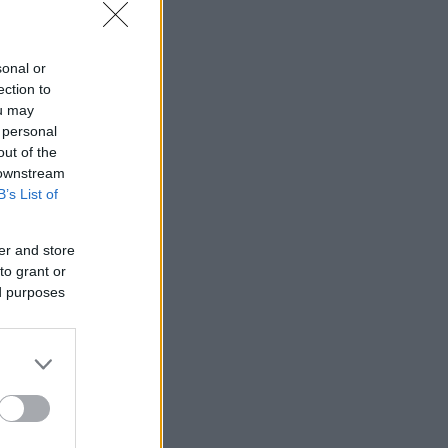
sonal or
ection to
ou may
 personal
out of the
 downstream
B’s List of
 legégetőbb.
er and store
to grant or
ed purposes