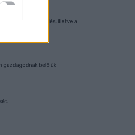
el már az országgyűlés, illetve a
yan gazdagodnak belőlük.
sét.