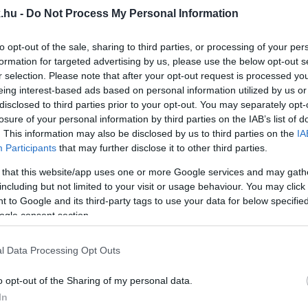
.hu -
Do Not Process My Personal Information
 MILLIÁRD FORINTNYI FORRÁS ÉRKEZIK MAGYARO
to opt-out of the sale, sharing to third parties, or processing of your per
formation for targeted advertising by us, please use the below opt-out s
odás nyomán felszabadulnak a korábban befagyasztot
r selection. Please note that after your opt-out request is processed y
eing interest-based ads based on personal information utilized by us or
disclosed to third parties prior to your opt-out. You may separately opt-
TRE KELL ÁTÁLLNI
losure of your personal information by third parties on the IAB’s list of
. This information may also be disclosed by us to third parties on the
IA
Participants
that may further disclose it to other third parties.
 a magyar gazdaságnak, de akkor mi lesz pl. a pedag
 that this website/app uses one or more Google services and may gath
including but not limited to your visit or usage behaviour. You may click 
 to Google and its third-party tags to use your data for below specifi
Z ERDŐ NÉLKÜLI LOMBKORONASÉTÁNYT
ogle consent section.
l Data Processing Opt Outs
o opt-out of the Sharing of my personal data.
RSZÁG 2030-RA AZ EU ÖT LEGÉLHETŐBB ÁLLAMA
In