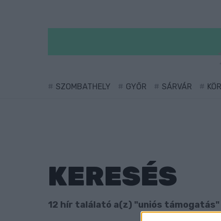
SZOMBATHELY
GYŐR
SÁRVÁR
KÖ
KERESÉS
12 hír találató a(z) "uniós támogatás"