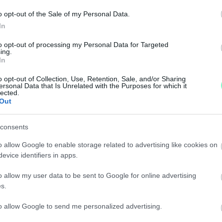
o opt-out of the Sale of my Personal Data.
ztési miniszter a Nemzeti Fenntartható Fejlődési Tan
In
BÓL ÉPÍTETT KI NAPELEMES RENDSZERT A SAVARI
to opt-out of processing my Personal Data for Targeted
ing.
In
giaigényét megújuló energiából tudják fedezni.
o opt-out of Collection, Use, Retention, Sale, and/or Sharing
ersonal Data that Is Unrelated with the Purposes for which it
lected.
Out
NKÁJÁT AZ EURÓPAI ÜGYÉSZSÉG
consents
ák majd, csak nem nálunk.
o allow Google to enable storage related to advertising like cookies on
evice identifiers in apps.
BÓL ÚJÍTJÁK FEL KÖRMEND BELVÁROSÁT
o allow my user data to be sent to Google for online advertising
s.
nak egy többcélúan használható épületet is.
to allow Google to send me personalized advertising.
ARLAMENT ELÉ?