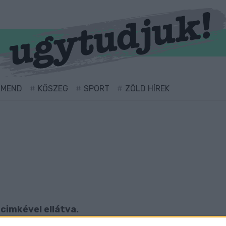
RMEND
KŐSZEG
SPORT
ZÖLD HÍREK
 cimkével ellátva.