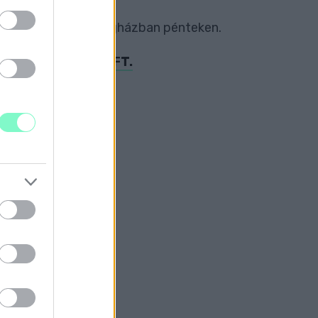
ács ülésén, az Országházban pénteken.
A IPARTECHNIKA KFT.