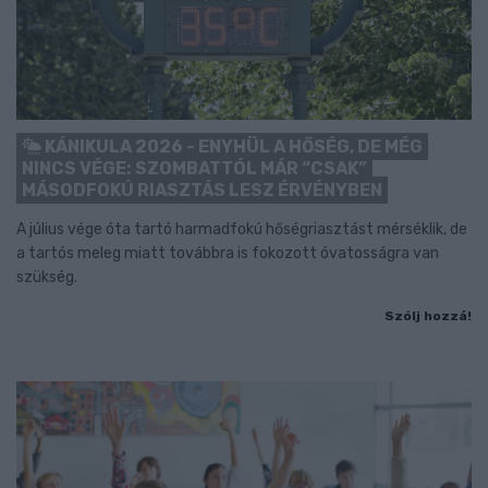
KÁNIKULA 2026 - ENYHÜL A HŐSÉG, DE MÉG
NINCS VÉGE: SZOMBATTÓL MÁR “CSAK”
MÁSODFOKÚ RIASZTÁS LESZ ÉRVÉNYBEN
A július vége óta tartó harmadfokú hőségriasztást mérséklik, de
a tartós meleg miatt továbbra is fokozott óvatosságra van
szükség.
Szólj hozzá!