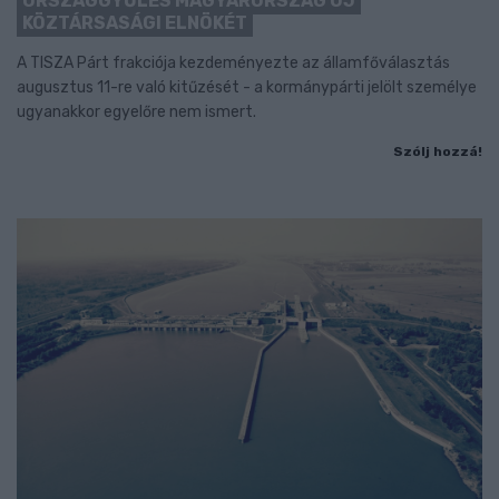
ORSZÁGGYŰLÉS MAGYARORSZÁG ÚJ
KÖZTÁRSASÁGI ELNÖKÉT
A TISZA Párt frakciója kezdeményezte az államfőválasztás
augusztus 11-re való kitűzését - a kormánypárti jelölt személye
ugyanakkor egyelőre nem ismert.
Szólj hozzá!