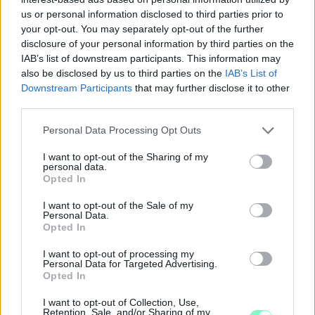
us or personal information disclosed to third parties prior to
your opt-out. You may separately opt-out of the further
disclosure of your personal information by third parties on the
IAB’s list of downstream participants. This information may
also be disclosed by us to third parties on the
IAB’s List of
Downstream Participants
that may further disclose it to other
third parties.
Please note that this website/app uses one or more Google
Personal Data Processing Opt Outs
services and may gather and store information including but
not limited to your visit or usage behaviour. You may click to
I want to opt-out of the Sharing of my
personal data.
grant or deny consent to Google and its third-party tags to
Opted In
use your data for below specified purposes in below Google
ÖRÖMHÍR: TÍZ ÉVE NEM VOLT ILYEN ALACSONY AZ
consent section.
INFLÁCIÓ MAGYARORSZÁGON
I want to opt-out of the Sale of my
Personal Data.
Opted In
Júliusban mindössze 1,2 százalékkal emelkedtek éves
összevetésben a fogyasztói árak, miközben az élelmiszerek ára
I want to opt-out of processing my
már csökkent.
Personal Data for Targeted Advertising.
Opted In
Szólj hozzá!
I want to opt-out of Collection, Use,
Retention, Sale, and/or Sharing of my