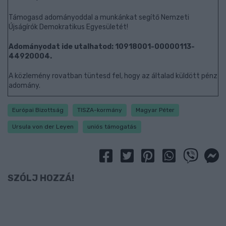
Támogasd adományoddal a munkánkat segítő Nemzeti
Újságírók Demokratikus Egyesületét!
Adományodat ide utalhatod: 10918001-00000113-
44920004.
A közlemény rovatban tüntesd fel, hogy az általad küldött pénz
adomány.
Európai Bizottság
TISZA-kormány
Magyar Péter
Ursula von der Leyen
uniós támogatás
SZÓLJ HOZZÁ!