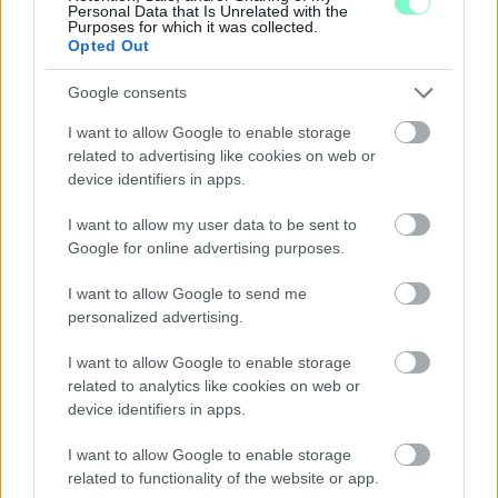
Personal Data that Is Unrelated with the
Purposes for which it was collected.
Opted Out
Google consents
I want to allow Google to enable storage
related to advertising like cookies on web or
device identifiers in apps.
I want to allow my user data to be sent to
Google for online advertising purposes.
I want to allow Google to send me
personalized advertising.
A BAROKK ÖSSZES ÁRNYALATA ÉS MÉG EGY SOR
I want to allow Google to enable storage
KIVÁLÓ PROGRAM VÁR MINDENKIT EZEN A HÉTVÉGÉN
related to analytics like cookies on web or
GYŐRBEN
device identifiers in apps.
Középpontban a hagyományőrzés, de lesz Pogány Induló és
I want to allow Google to enable storage
Majka koncert, jóga szeánsz, “borhajózás” és egy csomó minden
related to functionality of the website or app.
más.