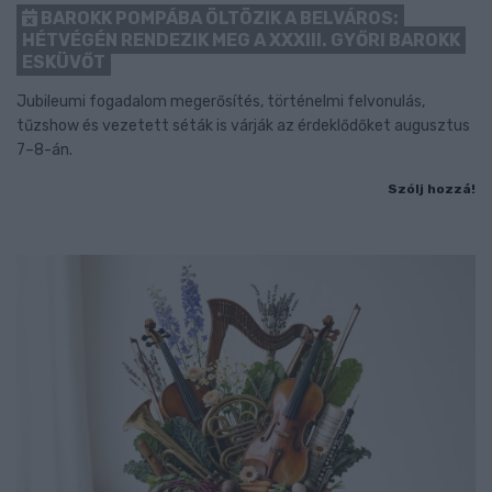
BAROKK POMPÁBA ÖLTÖZIK A BELVÁROS:
HÉTVÉGÉN RENDEZIK MEG A XXXIII. GYŐRI BAROKK
ESKÜVŐT
Jubileumi fogadalom megerősítés, történelmi felvonulás,
tűzshow és vezetett séták is várják az érdeklődőket augusztus
7–8-án.
Szólj hozzá!