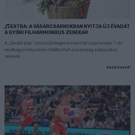
EXTRA: A VÁSÁRCSARNOKBAN NYITJA ÚJ ÉVADÁT
A GYŐRI FILHARMONIKUS ZENEKAR
A „Zenélő piac” című különleges koncerttel szeptember 7-én
rendhagyó helyszínen találkozhat a közönség a klasszikus
zenével.
Szólj hozzá!