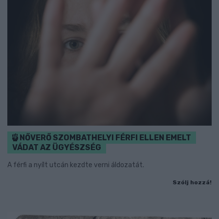
NŐVERŐ SZOMBATHELYI FÉRFI ELLEN EMELT
VÁDAT AZ ÜGYÉSZSÉG
A férfi a nyílt utcán kezdte verni áldozatát.
Szólj hozzá!