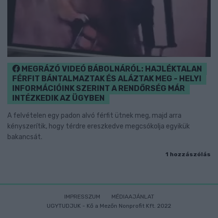
MEGRÁZÓ VIDEÓ BÁBOLNÁRÓL: HAJLÉKTALAN
FÉRFIT BÁNTALMAZTAK ÉS ALÁZTAK MEG - HELYI
INFORMÁCIÓINK SZERINT A RENDŐRSÉG MÁR
INTÉZKEDIK AZ ÜGYBEN
A felvételen egy padon alvó férfit ütnek meg, majd arra
kényszerítik, hogy térdre ereszkedve megcsókolja egyikük
bakancsát.
1 hozzászólás
IMPRESSZUM
MÉDIAAJÁNLAT
UGYTUDJUK - Kő a Mezőn Nonprofit Kft. 2022