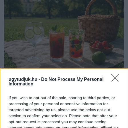
PIKNIK ITALOK: ÍZEK ÉS ÉLMÉNYEK A SZABADBAN
ugytudjuk.hu -
Do Not Process My Personal
Information
Ahogy tavaszodik és a nap egyre tovább marad velünk, sokaknak
támad kedve kirándulni a természetbe.
If you wish to opt-out of the sale, sharing to third parties, or
processing of your personal or sensitive information for
Szólj hozzá!
targeted advertising by us, please use the below opt-out
section to confirm your selection. Please note that after your
opt-out request is processed you may continue seeing
interest-based ads based on personal information utilized by