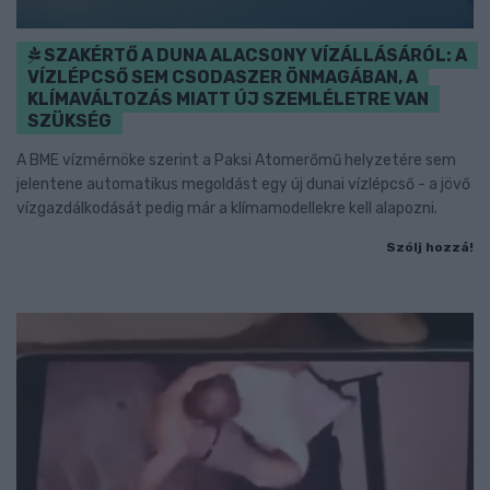
SZAKÉRTŐ A DUNA ALACSONY VÍZÁLLÁSÁRÓL: A
VÍZLÉPCSŐ SEM CSODASZER ÖNMAGÁBAN, A
KLÍMAVÁLTOZÁS MIATT ÚJ SZEMLÉLETRE VAN
SZÜKSÉG
A BME vízmérnöke szerint a Paksi Atomerőmű helyzetére sem
jelentene automatikus megoldást egy új dunai vízlépcső - a jövő
vízgazdálkodását pedig már a klímamodellekre kell alapozni.
Szólj hozzá!