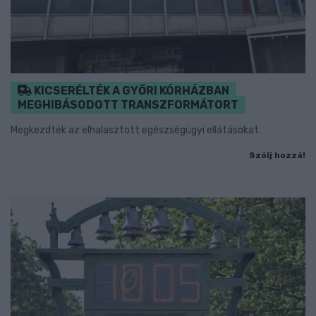
KICSERÉLTÉK A GYŐRI KÓRHÁZBAN
MEGHIBÁSODOTT TRANSZFORMÁTORT
Megkezdték az elhalasztott egészségügyi ellátásokat.
Szólj hozzá!