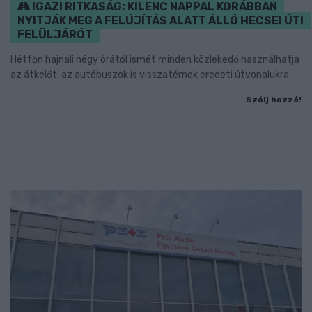
IGAZI RITKASÁG: KILENC NAPPAL KORÁBBAN
NYITJÁK MEG A FELÚJÍTÁS ALATT ÁLLÓ HECSEI ÚTI
FELÜLJÁRÓT
Hétfőn hajnali négy órától ismét minden közlekedő használhatja
az átkelőt, az autóbuszok is visszatérnek eredeti útvonalukra.
Szólj hozzá!