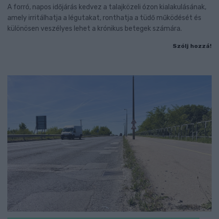
A forró, napos időjárás kedvez a talajközeli ózon kialakulásának,
amely irritálhatja a légutakat, ronthatja a tüdő működését és
különösen veszélyes lehet a krónikus betegek számára.
Szólj hozzá!