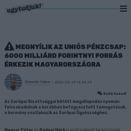
MEGNYÍLIK AZ UNIÓS PÉNZCSAP:
6000 MILLIÁRD FORINTNYI FORRÁS
ÉRKEZIK MAGYARORSZÁGRA
Dömötör Gábor
2026-05-29 14:44:33
Szólj hozzá!
Az Európai Bizottsággal kötött megállapodás nyomán
felszabadulnak a korábban befagyasztott támogatások,
a kormány csatlakozik az Európai Ügyészséghez.
Magyar Péter
és
Radnai Márk
is arról számolt be közösségi