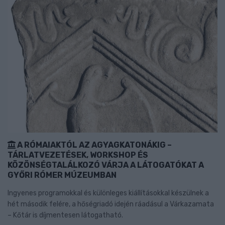
A RÓMAIAKTÓL AZ AGYAGKATONÁKIG –
TÁRLATVEZETÉSEK, WORKSHOP ÉS
KÖZÖNSÉGTALÁLKOZÓ VÁRJA A LÁTOGATÓKAT A
GYŐRI RÓMER MÚZEUMBAN
Ingyenes programokkal és különleges kiállításokkal készülnek a
hét második felére, a hőségriadó idején ráadásul a Várkazamata
– Kőtár is díjmentesen látogatható.