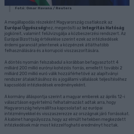
Fotó: Omar Havana / Reuters
A megállapodás részeként Magyarország csatlakozik az
Európai Ügyészség
hez, megerősíti az
Integritás Hatóság
jogköreit, valamint felülvizsgálja a közbeszerzési rendszert. Az
Európai Bizottság értékelése szerint ezek az intézkedések
érdemi garanciát jelentenek a közpénzek átláthatóbb
felhasználására és a korrupció visszaszorítására.
A döntés nyomán felszabadul a korábban befagyasztott 4
milliárd 200 millió eurónyi kohéziós forrás, emellett további 2
milliárd 200 millió euró válik hozzáférhetővé az alapítványi
rendszer átalakításához és a jogállami vállalások teljesítéséhez
kapcsolódó intézkedések eredményeként.
A kormány álláspontja szerint a magyar emberek az április 12-i
választáson egyértelmű felhatalmazást adtak arra, hogy
Magyarország helyreállítsa kapcsolatait az európai
intézményekkel és visszaszerezze az országnak járó forrásokat.
A kabinet hangsúlyozza, hogy az elmúlt hetekben megkezdett
intézkedések már most kézzelfogható eredményt hoztak.