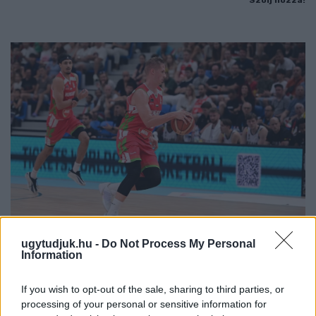
Szólj hozzá!
ugytudjuk.hu -
Do Not Process My Personal
Information
PERL, VÁRADI ÉS TANOH DEZ IS OTT VAN A FÉRFI
KOSÁRLABDA-VÁLOGATOTT SZŰKÍTETT
KERETÉBEN
If you wish to opt-out of the sale, sharing to third parties, or
processing of your personal or sensitive information for
Észtország, Szlovénia és Svédország következik.