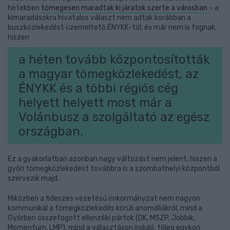
hetekben
tömegesen maradtak ki járatok szerte a városban
– a
kimaradásokra hivatalos választ nem adtak korábban a
buszközlekedést üzemeltető ÉNYKK-tól, és már nem is fognak,
hiszen
a héten tovább központosították
a magyar tömegközlekedést, az
ÉNYKK és a többi régiós cég
helyett helyett most már a
Volánbusz a szolgáltató az egész
országban.
Ez a gyakorlatban azonban nagy változást nem jelent, hiszen a
győri tömegközlekedést továbbra is a szombathelyi központból
szervezik majd.
Miközben a fideszes vezetésű önkormányzat nem nagyon
kommunikál a tömegközlekedés körüli anomáliákról, mind a
Győrben összefogott ellenzéki pártok (DK, MSZP, Jobbik,
Momentum, LMP), mind a választáson induló, főleg egykori