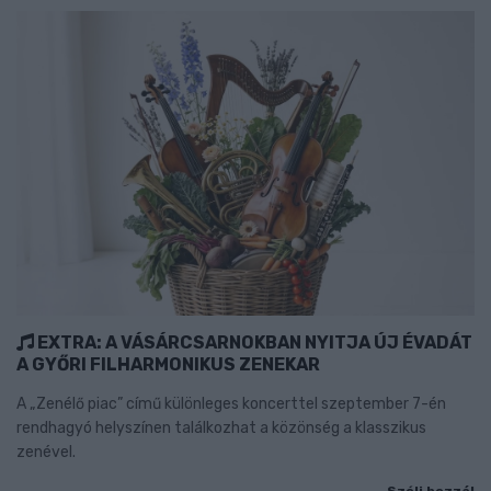
EXTRA: A VÁSÁRCSARNOKBAN NYITJA ÚJ ÉVADÁT
A GYŐRI FILHARMONIKUS ZENEKAR
A „Zenélő piac” című különleges koncerttel szeptember 7-én
rendhagyó helyszínen találkozhat a közönség a klasszikus
zenével.