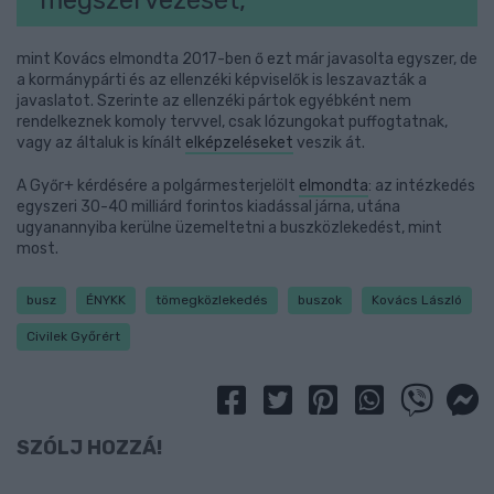
megszervezését,
mint Kovács elmondta 2017-ben ő ezt már javasolta egyszer, de
a kormánypárti és az ellenzéki képviselők is leszavazták a
javaslatot. Szerinte az ellenzéki pártok egyébként nem
rendelkeznek komoly tervvel, csak lózungokat puffogtatnak,
vagy az általuk is kínált
elképzeléseket
veszik át.
A Győr+ kérdésére a polgármesterjelölt
elmondta
: az intézkedés
egyszeri 30-40 milliárd forintos kiadással járna, utána
ugyanannyiba kerülne üzemeltetni a buszközlekedést, mint
most.
busz
ÉNYKK
tömegközlekedés
buszok
Kovács László
Civilek Győrért
SZÓLJ HOZZÁ!