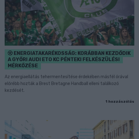
ENERGIATAKARÉKOSSÁG: KORÁBBAN KEZDŐDIK
A GYŐRI AUDI ETO KC PÉNTEKI FELKÉSZÜLÉSI
MÉRKŐZÉSE
Az energiaellátás tehermentesítése érdekében másfél órával
előrébb hozták a Brest Bretagne Handball elleni találkozó
kezdését.
1 hozzászólás