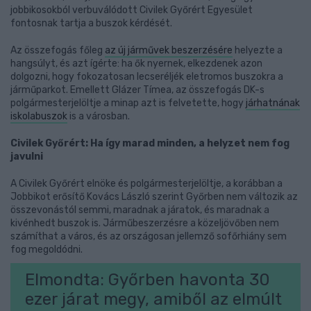
jobbikosokból verbuválódott Civilek Győrért Egyesület
fontosnak tartja a buszok kérdését.
Az összefogás főleg
az új járművek beszerzésére
helyezte a
hangsúlyt, és azt ígérte: ha ők nyernek, elkezdenek azon
dolgozni, hogy fokozatosan lecseréljék eletromos buszokra a
járműparkot. Emellett Glázer Tímea, az összefogás DK-s
polgármesterjelöltje a minap azt is felvetette, hogy
járhatnának
iskolabuszok
is a városban.
Civilek Győrért: Ha így marad minden, a helyzet nem fog
javulni
A Civilek Győrért elnöke és polgármesterjelöltje, a korábban a
Jobbikot erősítő Kovács László szerint Győrben nem változik az
összevonástól semmi, maradnak a járatok, és maradnak a
kivénhedt buszok is. Járműbeszerzésre a közeljövőben nem
számíthat a város, és az országosan jellemző sofőrhiány sem
fog megoldódni.
Elmondta: Győrben havonta 30
ezer járat megy, amiből az elmúlt