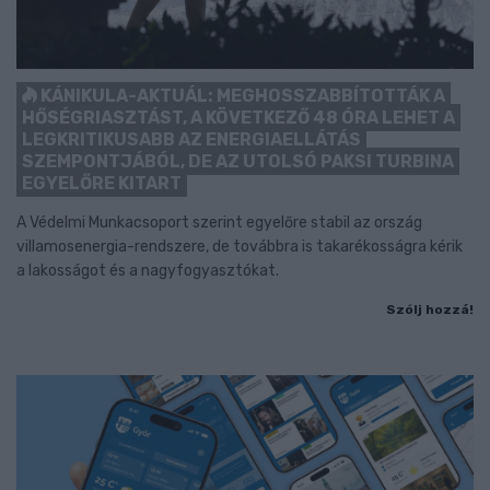
KÁNIKULA-AKTUÁL: MEGHOSSZABBÍTOTTÁK A
HŐSÉGRIASZTÁST, A KÖVETKEZŐ 48 ÓRA LEHET A
LEGKRITIKUSABB AZ ENERGIAELLÁTÁS
SZEMPONTJÁBÓL, DE AZ UTOLSÓ PAKSI TURBINA
EGYELŐRE KITART
A Védelmi Munkacsoport szerint egyelőre stabil az ország
villamosenergia-rendszere, de továbbra is takarékosságra kérik
a lakosságot és a nagyfogyasztókat.
Szólj hozzá!