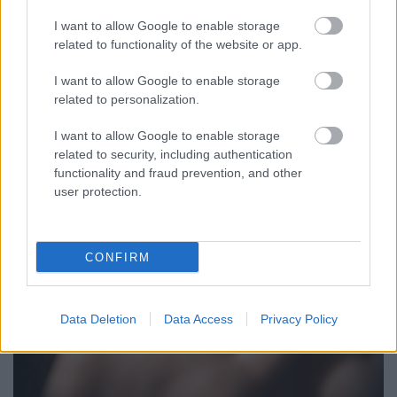
ÁTADJÁK A MEGÚJULT ERZSÉBET LIGETI
I want to allow Google to enable storage
KRESZ-PARKOT GYŐRBEN – CSALÁDI
PROGRAMOKKAL ÜNNEPLIK A FELÚJÍTÁST
related to functionality of the website or app.
Ügyességi versenyek, KRESZ-kvíz, ingyenes kerékpár- és e-
I want to allow Google to enable storage
rollerjelölés is várja a családokat augusztus 8-án.
related to personalization.
Szólj hozzá!
I want to allow Google to enable storage
related to security, including authentication
functionality and fraud prevention, and other
user protection.
CONFIRM
Data Deletion
Data Access
Privacy Policy