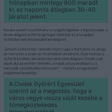
hónapban mintegy 800 maradt
ki, ez naponta átlagban 30-40
járatot jelent.
Kovács szerint a sofőrhiány a nyugati régióban a legsúlyosabb, a
kevés dolgozó sofőr rengeteget túlórázik és a nyugdíjas
sofőröket kell visszacsábítani dolgozni.
„Emiatt a hihetetlen terhelés miatt nagy a fluktuáció, és ahogy
az inerneten a szakmai fórumokban olvasható, Győr mumus a
sofőrök körében, ide senki nem akar jönni dolgozni. Ennek csak
egyik oka az extrém terhelés, a másik a buszok állapota, a
harmadik a közlekedési környezet” – mondta az egyesület
polgármesterjelöltje.
A Civilek Győrért Egyesület
szerint az a megoldás, hogy a
város vegye vissza saját kezébe a
tömegközlekedés