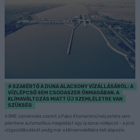
SZAKÉRTŐ A DUNA ALACSONY VÍZÁLLÁSÁRÓL: A
VÍZLÉPCSŐ SEM CSODASZER ÖNMAGÁBAN, A
KLÍMAVÁLTOZÁS MIATT ÚJ SZEMLÉLETRE VAN
SZÜKSÉG
A BME vízmérnöke szerint a Paksi Atomerőmű helyzetére sem
jelentene automatikus megoldást egy új dunai vízlépcső - a jövő
vízgazdálkodását pedig már a klímamodellekre kell alapozni.