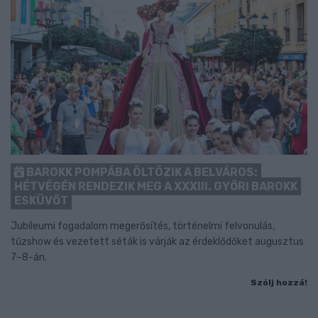
BAROKK POMPÁBA ÖLTÖZIK A BELVÁROS:
HÉTVÉGÉN RENDEZIK MEG A XXXIII. GYŐRI BAROKK
ESKÜVŐT
Jubileumi fogadalom megerősítés, történelmi felvonulás,
tűzshow és vezetett séták is várják az érdeklődőket augusztus
7–8-án.
Szólj hozzá!