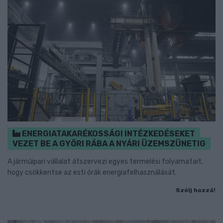
ENERGIATAKARÉKOSSÁGI INTÉZKEDÉSEKET
VEZET BE A GYŐRI RÁBA A NYÁRI ÜZEMSZÜNETIG
A járműipari vállalat átszervezi egyes termelési folyamatait,
hogy csökkentse az esti órák energiafelhasználását.
Szólj hozzá!