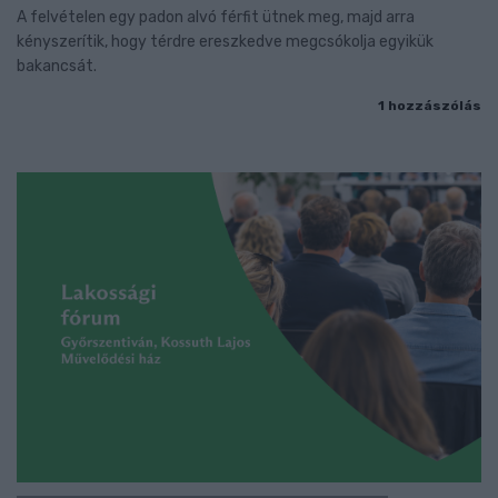
A felvételen egy padon alvó férfit ütnek meg, majd arra
kényszerítik, hogy térdre ereszkedve megcsókolja egyikük
bakancsát.
1 hozzászólás