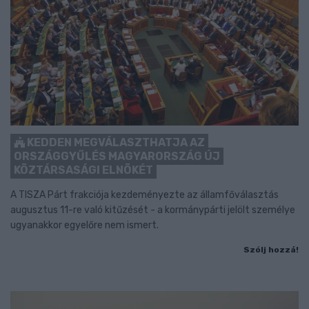
KEDDEN MEGVÁLASZTHATJA AZ
ORSZÁGGYŰLÉS MAGYARORSZÁG ÚJ
KÖZTÁRSASÁGI ELNÖKÉT
A TISZA Párt frakciója kezdeményezte az államfőválasztás
augusztus 11-re való kitűzését - a kormánypárti jelölt személye
ugyanakkor egyelőre nem ismert.
Szólj hozzá!