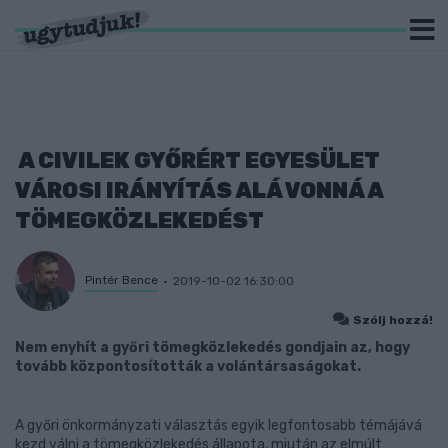
A CIVILEK GYŐRÉRT EGYESÜLET
VÁROSI IRÁNYÍTÁS ALÁ VONNÁ A
TÖMEGKÖZLEKEDÉST
Pintér Bence
2019-10-02 16:30:00
Szólj hozzá!
Nem enyhít a győri tömegközlekedés gondjain az, hogy
tovább központosították a volántársaságokat.
A győri önkormányzati választás egyik legfontosabb témájává
kezd válni a tömegközlekedés állapota, miután az elmúlt