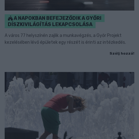
A NAPOKBAN BEFEJEZŐDIK A GYŐRI
DÍSZKIVILÁGÍTÁS LEKAPCSOLÁSA
A város 77 helyszínén zajlik a munkavégzés, a Győr Projekt
kezelésében lévő épületek egy részét is érinti az intézkedés.
Szólj hozzá!