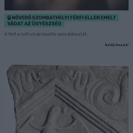
NŐVERŐ SZOMBATHELYI FÉRFI ELLEN EMELT
VÁDAT AZ ÜGYÉSZSÉG
A férfi a nyílt utcán kezdte verni áldozatát.
Szólj hozzá!