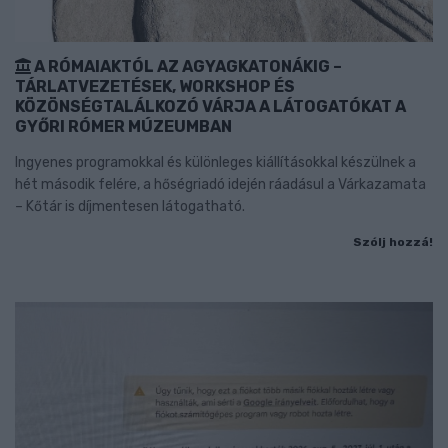
A RÓMAIAKTÓL AZ AGYAGKATONÁKIG –
TÁRLATVEZETÉSEK, WORKSHOP ÉS
KÖZÖNSÉGTALÁLKOZÓ VÁRJA A LÁTOGATÓKAT A
GYŐRI RÓMER MÚZEUMBAN
Ingyenes programokkal és különleges kiállításokkal készülnek a
hét második felére, a hőségriadó idején ráadásul a Várkazamata
– Kőtár is díjmentesen látogatható.
Szólj hozzá!