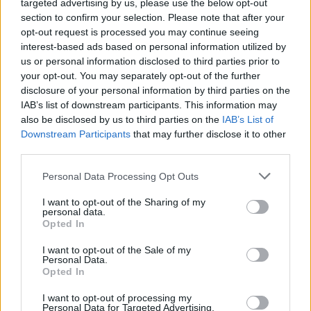
targeted advertising by us, please use the below opt-out
section to confirm your selection. Please note that after your
Szólj hozzá!
opt-out request is processed you may continue seeing
interest-based ads based on personal information utilized by
us or personal information disclosed to third parties prior to
your opt-out. You may separately opt-out of the further
disclosure of your personal information by third parties on the
IAB’s list of downstream participants. This information may
also be disclosed by us to third parties on the
IAB’s List of
Downstream Participants
that may further disclose it to other
third parties.
Please note that this website/app uses one or more Google
Personal Data Processing Opt Outs
services and may gather and store information including but
not limited to your visit or usage behaviour. You may click to
I want to opt-out of the Sharing of my
personal data.
grant or deny consent to Google and its third-party tags to
Opted In
use your data for below specified purposes in below Google
consent section.
I want to opt-out of the Sale of my
Personal Data.
MAGYAR PÉTER: 868 MILLIÁRD FORINTOS
Opted In
BERUHÁZÁSI CSOMAGGAL ERŐSÍTIK
MAGYARORSZÁG ENERGIAELLÁTÁSÁT, MIKÖZBEN
I want to opt-out of processing my
Personal Data for Targeted Advertising.