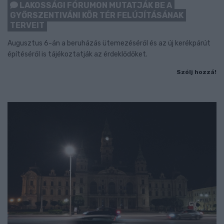
LAKOSSÁGI FÓRUMON MUTATJÁK BE A
GYŐRSZENTIVÁNI KÖR TÉR FELÚJÍTÁSÁNAK
TERVEIT
Augusztus 6-án a beruházás ütemezéséről és az új kerékpárút
építéséről is tájékoztatják az érdeklődőket.
Szólj hozzá!