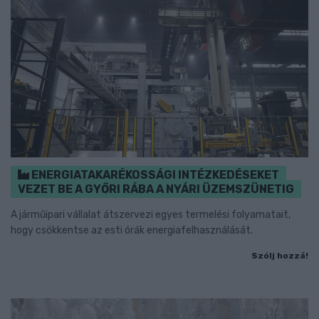
ENERGIATAKARÉKOSSÁGI INTÉZKEDÉSEKET
VEZET BE A GYŐRI RÁBA A NYÁRI ÜZEMSZÜNETIG
A járműipari vállalat átszervezi egyes termelési folyamatait,
hogy csökkentse az esti órák energiafelhasználását.
Szólj hozzá!