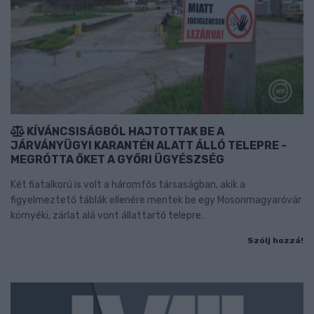
KÍVÁNCSISÁGBÓL HAJTOTTAK BE A
JÁRVÁNYÜGYI KARANTÉN ALATT ÁLLÓ TELEPRE -
MEGRÓTTA ŐKET A GYŐRI ÜGYÉSZSÉG
Két fiatalkorú is volt a háromfős társaságban, akik a
figyelmeztető táblák ellenére mentek be egy Mosonmagyaróvár
környéki, zárlat alá vont állattartó telepre.
Szólj hozzá!