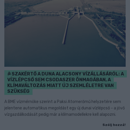
SZAKÉRTŐ A DUNA ALACSONY VÍZÁLLÁSÁRÓL: A
VÍZLÉPCSŐ SEM CSODASZER ÖNMAGÁBAN, A
KLÍMAVÁLTOZÁS MIATT ÚJ SZEMLÉLETRE VAN
SZÜKSÉG
A BME vízmérnöke szerint a Paksi Atomerőmű helyzetére sem
jelentene automatikus megoldást egy új dunai vízlépcső - a jövő
vízgazdálkodását pedig már a klímamodellekre kell alapozni.
Szólj hozzá!