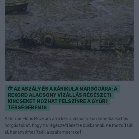
AZ ASZÁLY ÉS A KÁNIKULA MARGÓJÁRA: A
REKORD ALACSONY VÍZÁLLÁS RÉGÉSZETI
KINCSEKET HOZHAT FELSZÍNRE A GYŐRI
TÉRSÉGÉBEN IS
A Rómer Flóris Múzeum arra kéri a vízpartokon kirándulókat és
horgászokat, hogy ha régészeti leletre bukkannak, ne mozdítsák
el, hanem értesítsék a szakembereket.