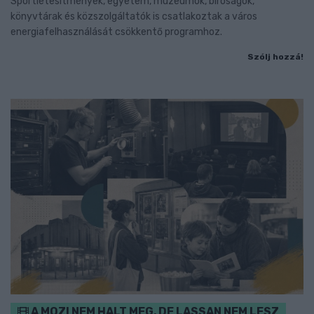
Sportlétesítmények, egyetem, múzeumok, bíróságok,
könyvtárak és közszolgáltatók is csatlakoztak a város
energiafelhasználását csökkentő programhoz.
Szólj hozzá!
A MOZI NEM HALT MEG, DE LASSAN NEM LESZ