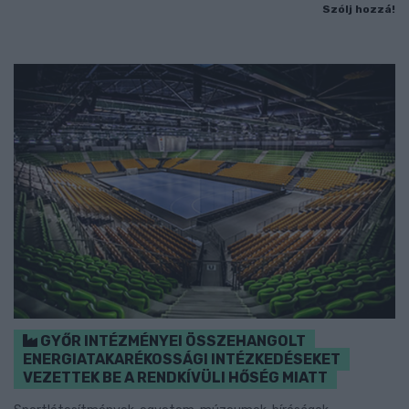
Szólj hozzá!
GYŐR INTÉZMÉNYEI ÖSSZEHANGOLT
ENERGIATAKARÉKOSSÁGI INTÉZKEDÉSEKET
VEZETTEK BE A RENDKÍVÜLI HŐSÉG MIATT