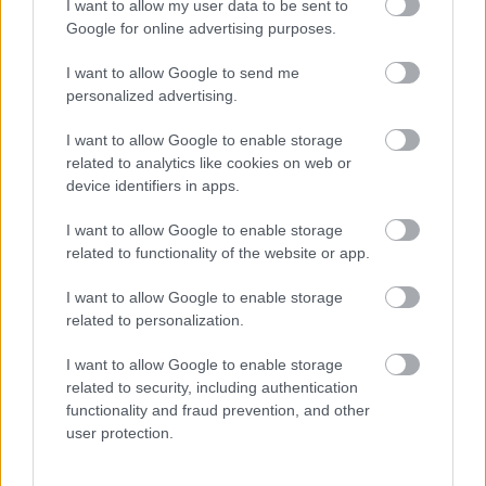
I want to allow my user data to be sent to
Google for online advertising purposes.
A NAPOKBAN BEFEJEZŐDIK A GYŐRI
DÍSZKIVILÁGÍTÁS LEKAPCSOLÁSA
I want to allow Google to send me
personalized advertising.
A város 77 helyszínén zajlik a munkavégzés, a Győr Projekt
kezelésében lévő épületek egy részét is érinti az intézkedés.
I want to allow Google to enable storage
related to analytics like cookies on web or
Szólj hozzá!
device identifiers in apps.
I want to allow Google to enable storage
related to functionality of the website or app.
I want to allow Google to enable storage
related to personalization.
I want to allow Google to enable storage
related to security, including authentication
functionality and fraud prevention, and other
user protection.