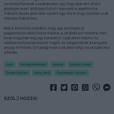
ha módosítanának a szabályokon úgy, hogy akár két, eltérő
jelölőszervezet által bejuttatott képviselő is alapíthatna
frakciót, hiszen jelen állás szerint úgy néz ki, hogy Győrben csak
fideszes frakció lesz.
Neki is feltettük a kérdést, hogy egy esetleges új
polgármesterválasztáson indulna-e, de Balla azt mondta: nem
kíván magának még egy kampányt, csak akkor indulna, ha
valóban esélyesnek érezné magát, és meglennének a kampány
anyagi feltételei. Ezt pedig majd csak akkor látja, ha aktuális lesz
a kérdés.
Győr
tömegközlekedés
buszok
Kovács László
Civilek Győrért
Balla Jenő
Összefogás Győrért
SZÓLJ HOZZÁ!