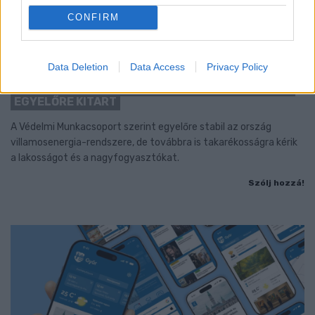
CONFIRM
KÁNIKULA-AKTUÁL: MEGHOSSZABBÍTOTTÁK A
HŐSÉGRIASZTÁST, A KÖVETKEZŐ 48 ÓRA LEHET A
Data Deletion
Data Access
Privacy Policy
LEGKRITIKUSABB AZ ENERGIAELLÁTÁS
SZEMPONTJÁBÓL, DE AZ UTOLSÓ PAKSI TURBINA
EGYELŐRE KITART
A Védelmi Munkacsoport szerint egyelőre stabil az ország
villamosenergia-rendszere, de továbbra is takarékosságra kérik
a lakosságot és a nagyfogyasztókat.
Szólj hozzá!