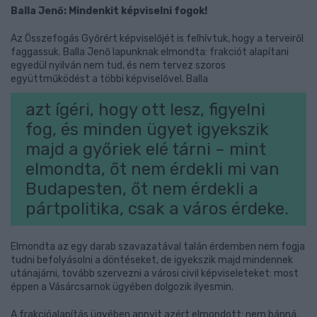
Balla Jenő: Mindenkit képviselni fogok!
Az Összefogás Győrért képviselőjét is felhívtuk, hogy a terveiről
faggassuk. Balla Jenő lapunknak elmondta: frakciót alapítani
egyedül nyilván nem tud, és nem tervez szoros
együttműködést a többi képviselővel. Balla
azt ígéri, hogy ott lesz, figyelni
fog, és minden ügyet igyekszik
majd a győriek elé tárni – mint
elmondta, őt nem érdekli mi van
Budapesten, őt nem érdekli a
pártpolitika, csak a város érdeke.
Elmondta az egy darab szavazatával talán érdemben nem fogja
tudni befolyásolni a döntéseket, de igyekszik majd mindennek
utánajárni, tovább szervezni a városi civil képviseleteket: most
éppen a Vásárcsarnok ügyében dolgozik ilyesmin.
A frakcióalapítás ügyében annyit azért elmondott: nem bánná,