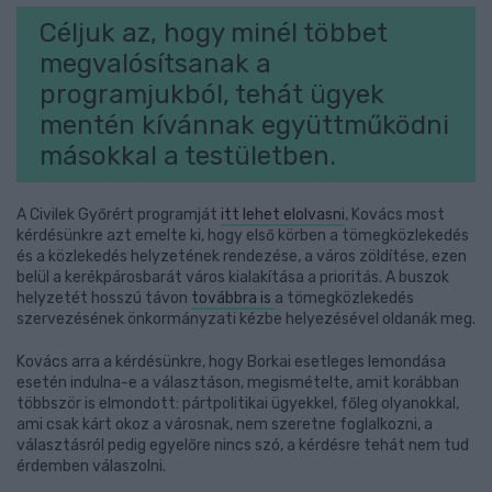
Céljuk az, hogy minél többet
megvalósítsanak a
programjukból, tehát ügyek
mentén kívánnak együttműködni
másokkal a testületben.
A Civilek Győrért programját
itt lehet elolvasni
, Kovács most
kérdésünkre azt emelte ki, hogy első körben a tömegközlekedés
és a közlekedés helyzetének rendezése, a város zöldítése, ezen
belül a kerékpárosbarát város kialakítása a prioritás. A buszok
helyzetét hosszú távon
továbbra is
a tömegközlekedés
szervezésének önkormányzati kézbe helyezésével oldanák meg.
Kovács arra a kérdésünkre, hogy Borkai esetleges lemondása
esetén indulna-e a választáson, megismételte, amit korábban
többször is elmondott: pártpolitikai ügyekkel, főleg olyanokkal,
ami csak kárt okoz a városnak, nem szeretne foglalkozni, a
választásról pedig egyelőre nincs szó, a kérdésre tehát nem tud
érdemben válaszolni.