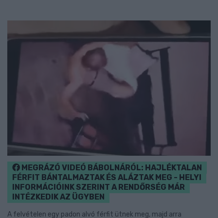
MEGRÁZÓ VIDEÓ BÁBOLNÁRÓL: HAJLÉKTALAN
FÉRFIT BÁNTALMAZTAK ÉS ALÁZTAK MEG - HELYI
INFORMÁCIÓINK SZERINT A RENDŐRSÉG MÁR
INTÉZKEDIK AZ ÜGYBEN
A felvételen egy padon alvó férfit ütnek meg, majd arra