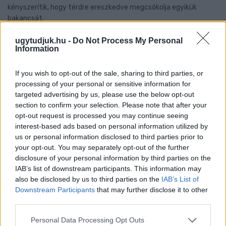
kényszerítik, hogy térdre ereszkedve megcsókolja egyikük
bakancsát.
Szólj hozzá!
ugytudjuk.hu -
Do Not Process My Personal
Information
If you wish to opt-out of the sale, sharing to third parties, or
processing of your personal or sensitive information for
targeted advertising by us, please use the below opt-out
section to confirm your selection. Please note that after your
opt-out request is processed you may continue seeing
interest-based ads based on personal information utilized by
us or personal information disclosed to third parties prior to
your opt-out. You may separately opt-out of the further
disclosure of your personal information by third parties on the
IAB’s list of downstream participants. This information may
also be disclosed by us to third parties on the
IAB’s List of
Downstream Participants
that may further disclose it to other
third parties.
Please note that this website/app uses one or more Google
LAKOSSÁGI FÓRUMON MUTATJÁK BE A
Personal Data Processing Opt Outs