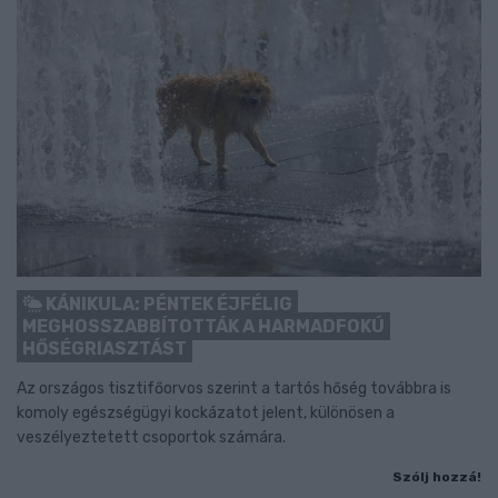
KÁNIKULA: PÉNTEK ÉJFÉLIG
MEGHOSSZABBÍTOTTÁK A HARMADFOKÚ
HŐSÉGRIASZTÁST
Az országos tisztifőorvos szerint a tartós hőség továbbra is
komoly egészségügyi kockázatot jelent, különösen a
veszélyeztetett csoportok számára.
Szólj hozzá!