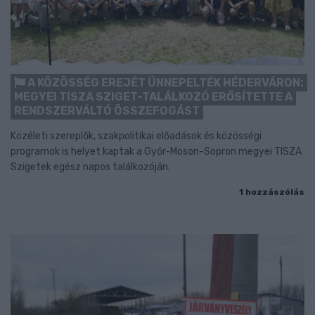
A KÖZÖSSÉG EREJÉT ÜNNEPELTÉK HÉDERVÁRON:
MEGYEI TISZA SZIGET-TALÁLKOZÓ ERŐSÍTETTE A
RENDSZERVÁLTÓ ÖSSZEFOGÁST
Közéleti szereplők, szakpolitikai előadások és közösségi
programok is helyet kaptak a Győr-Moson-Sopron megyei TISZA
Szigetek egész napos találkozóján.
1 hozzászólás