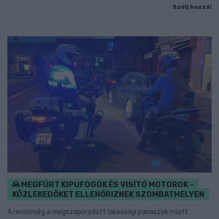
Szólj hozzá!
MEGFÚRT KIPUFOGÓK ÉS VISÍTÓ MOTOROK -
KÖZLEKEDŐKET ELLENŐRIZNEK SZOMBATHELYEN
A rendőrség a megszaporodott lakossági panaszok miatt