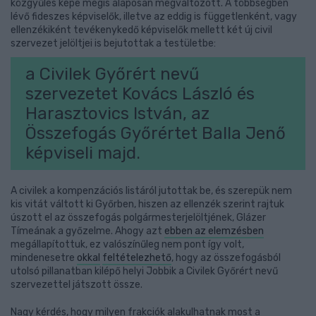
közgyűlés képe mégis alaposan megváltozott. A többségben
lévő fideszes képviselők, illetve az eddig is függetlenként, vagy
ellenzékiként tevékenykedő képviselők mellett két új civil
szervezet jelöltjei is bejutottak a testületbe:
a Civilek Győrért nevű
szervezetet Kovács László és
Harasztovics István, az
Összefogás Győrértet Balla Jenő
képviseli majd.
A civilek a kompenzációs listáról jutottak be, és szerepük nem
kis vitát váltott ki Győrben, hiszen az ellenzék szerint rajtuk
úszott el az összefogás polgármesterjelöltjének, Glázer
Tímeának a győzelme. Ahogy azt
ebben az elemzésben
megállapítottuk, ez valószínűleg nem pont így volt,
mindenesetre
okkal
feltételezhető
, hogy az összefogásból
utolsó pillanatban kilépő helyi Jobbik a Civilek Győrért nevű
szervezettel játszott össze.
Nagy kérdés, hogy milyen frakciók alakulhatnak most a