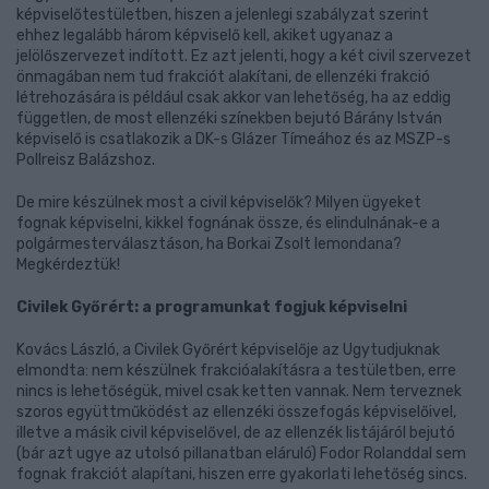
képviselőtestületben, hiszen a jelenlegi szabályzat szerint
ehhez legalább három képviselő kell, akiket ugyanaz a
jelölőszervezet indított. Ez azt jelenti, hogy a két civil szervezet
önmagában nem tud frakciót alakítani, de ellenzéki frakció
létrehozására is például csak akkor van lehetőség, ha az eddig
független, de most ellenzéki színekben bejutó Bárány István
képviselő is csatlakozik a DK-s Glázer Tímeához és az MSZP-s
Pollreisz Balázshoz.
De mire készülnek most a civil képviselők? Milyen ügyeket
fognak képviselni, kikkel fognának össze, és elindulnának-e a
polgármesterválasztáson, ha Borkai Zsolt lemondana?
Megkérdeztük!
Civilek Győrért: a programunkat fogjuk képviselni
Kovács László, a Civilek Győrért képviselője az Ugytudjuknak
elmondta: nem készülnek frakcióalakításra a testületben, erre
nincs is lehetőségük, mivel csak ketten vannak. Nem terveznek
szoros együttműködést az ellenzéki összefogás képviselőivel,
illetve a másik civil képviselővel, de az ellenzék listájáról bejutó
(bár azt ugye az utolsó pillanatban eláruló) Fodor Rolanddal sem
fognak frakciót alapítani, hiszen erre gyakorlati lehetőség sincs.