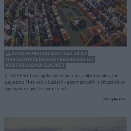
KEDDEN MEGVÁLASZTHATJA AZ
ORSZÁGGYŰLÉS MAGYARORSZÁG ÚJ
KÖZTÁRSASÁGI ELNÖKÉT
A TISZA Párt frakciója kezdeményezte az államfőválasztás
augusztus 11-re való kitűzését - a kormánypárti jelölt személye
ugyanakkor egyelőre nem ismert.
Szólj hozzá!