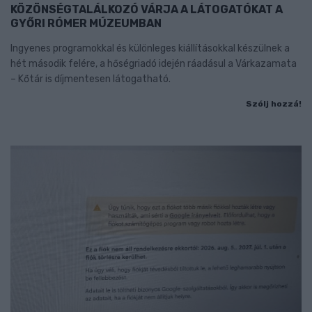
KÖZÖNSÉGTALÁLKOZÓ VÁRJA A LÁTOGATÓKAT A
GYŐRI RÓMER MÚZEUMBAN
Ingyenes programokkal és különleges kiállításokkal készülnek a
hét második felére, a hőségriadó idején ráadásul a Várkazamata
– Kőtár is díjmentesen látogatható.
Szólj hozzá!