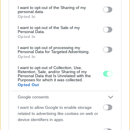
services and may gather and store information including but
GYŐRSZENTIVÁNI KÖR TÉR FELÚJÍTÁSÁNAK
not limited to your visit or usage behaviour. You may click to
I want to opt-out of the Sharing of my
TERVEIT
personal data.
grant or deny consent to Google and its third-party tags to
Opted In
Augusztus 6-án a beruházás ütemezéséről és az új kerékpárút
use your data for below specified purposes in below Google
építéséről is tájékoztatják az érdeklődőket.
consent section.
I want to opt-out of the Sale of my
Personal Data.
Szólj hozzá!
Opted In
I want to opt-out of processing my
Personal Data for Targeted Advertising.
Opted In
I want to opt-out of Collection, Use,
Retention, Sale, and/or Sharing of my
Personal Data that Is Unrelated with the
Purposes for which it was collected.
Opted Out
Google consents
I want to allow Google to enable storage
related to advertising like cookies on web or
device identifiers in apps.