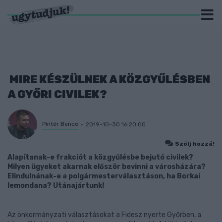
MIRE KÉSZÜLNEK A KÖZGYŰLÉSBEN
A GYŐRI CIVILEK?
Pintér Bence
2019-10-30 16:20:00
Szólj hozzá!
Alapítanak-e frakciót a közgyűlésbe bejutó civilek?
Milyen ügyeket akarnak először bevinni a városházára?
Elindulnának-e a polgármesterválasztáson, ha Borkai
lemondana? Utánajártunk!
Az önkormányzati választásokat a Fidesz nyerte Győrben, a