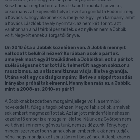
Krisztiánnal megtörtént a teszt: kapott munkát, pozíciót,
önkormányzati képviselői helyet, ezután gondolta Fodor is, meg
a Kovács is, hogy akkor nekik is megy ez. Egy ilyen kampány, amit
a Kovács Lászlóék tavaly nyomtak, az nem két forint, azt
valahonnan a háttérből pénzelték, s ez nyilván nem a Jobbik
volt. Megvolt ennek a forgatókönyve.
Ön 2010 óta a Jobbik közelében van. A Jobbik mennyit
változott belülről nézve? Korábban azok a pártok,
amelyek most együttműködnek a Jobbikkal, ezt a pártot
szélsőségesnek tartották, felmerült nagyon sokszor a
rasszizmus, az antiszemitizmus vádja, illetve gyanúja.
Utána volt egy cukiságkampány, illetve a néppártosodás
irányába próbáltak elmenni. Mennyiben más ez a Jobbik,
mint a 2008-as, 2010-es párt?
A Jobbiknak kezdetben mozgalmi jellege volt, a semmiből
növekedett, főleg a tagok pénzén. Megvoltak a célok, amelyek
sok embert megmozdítottak. Aztán jött mindenféle nehezen
kezelhető ember is a mozgalmi életbe. Nálunk ez Győrben nem
volt divat, mi nem cigányoztunk, nem zsidóztunk. Tény, hogy
minden szervezetben vannak olyan emberek, akik nem tudják
néha, hogy mondjuk két sör után mit beszélnek. A Jobbikban is