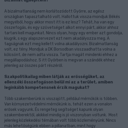
bizalmat újjáépíteni?
A bizalmatlanság nem korlátozódott Győrre, az egész
országban tapasztalható volt. Hallottuk vissza mondjuk Békés
megyéből, hogy akkor most itt is ez lesz? Tehát, ha van egy
összefogás, és egy szövetséget alkot ennyi párt, akkor ahhoz
tartani kell magunkat. Nincs olyan, hogy egy ember azt gondolja,
kiugrik, s egy alapszervezet ezt nem akadályozza meg. A
tagságnak ezt meg kellett volna akadályozni. Bizalmatlanság
volt, ez tény. Mondjuk a DK Borsodban visszaadhatta volna a
kölcsönt, de nem adta vissza. Tartja magát mindenki ehhez a
megállapodáshoz. S itt Győrben is megvan a szándék ehhez
jelenleg az összes párt részéről.
Szakpolitikailag miben látják az erősségüket, az
ellenzéki összefogáson belül mi az a terület, amiben
leginkább kompetensnek érzik magukat?
Több szakemberünk is visszajött, például mérnökök is többen.
Van környezetvédelmi mérnökünk is, tehát ezen a vonalon
erősek vagyunk. És rengeteg segítséget kapunk olyan
szakemberektől, akikkel mindig is jó viszonyban voltunk. Most
jelenleg közlekedési témában volt több közleményünk. Nincs
más lehetőségünk ebben a pillanatban, mint hogy