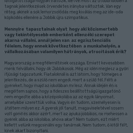
látogatottsága hogyan változik. Illetve most az utóbbi időben a
tagnak jelentkezések örvendetes irányba változtak. Van egy
réteg, akinek a sok lemorzsolódás meg kiválás meg az ide-oda
köpködés ellenére a Jobbik újra szimpatikus.
Mennyire tapasztalnak olyat hogy aki közismertebb
vagy tekintélyesebb emberként ellenzéki szerepet
akarna vállalni, annál jelen van az egzisztenciális
félelem, hogy ennek következtében a munkahelyén, a
vállalkozásában valamilyen hátrányok, atrocitások érik?
Magyarország a megfélemlítések országa. Emiatt kevesebben
merik felvállalni, hogy ők Jobbikosok. Még az idén meglesz a győri
ifjúsági tagozatunk. Fiataloknál is azt látom, hogy tömeges a
jelentkezés, de a szülő nem engedi, mert a szülő fél. Félti a
gyereket, hogy majd az iskolában mi lesz. Annak idején én is
megéltem sajnos, hogy a fideszes beállítottságú igazgatónő
nem engedte abba a középiskolába az az egyik lányomat,
amelyikbe szerettük volna. Vagyis én tudom, személyesen is
átéltem milyen ez. A gyerek jól tanult, magaviseletével sosem
volt gond és akkor azért, mert az apuka jobbikos, ne mehessen a
gyerek abba az iskolába, ahova akar? Nem tudom, ezt miért
kellett velünk megcsinálni egy tanárnak. Nem tudom, ő kitől félt,
kinek akart bizonyítani.