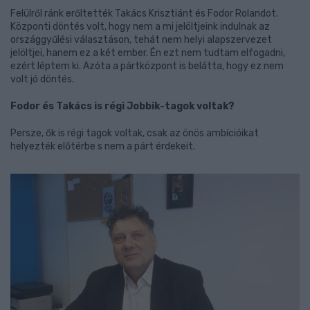
Felülről ránk erőltették Takács Krisztiánt és Fodor Rolandot.
Központi döntés volt, hogy nem a mi jelöltjeink indulnak az
országgyűlési választáson, tehát nem helyi alapszervezet
jelöltjei, hanem ez a két ember. Én ezt nem tudtam elfogadni,
ezért léptem ki. Azóta a pártközpont is belátta, hogy ez nem
volt jó döntés.
Fodor és Takács is régi Jobbik-tagok voltak?
Persze, ők is régi tagok voltak, csak az önös ambícióikat
helyezték előtérbe s nem a párt érdekeit.