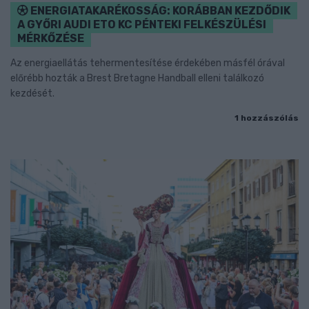
ENERGIATAKARÉKOSSÁG: KORÁBBAN KEZDŐDIK
A GYŐRI AUDI ETO KC PÉNTEKI FELKÉSZÜLÉSI
MÉRKŐZÉSE
Az energiaellátás tehermentesítése érdekében másfél órával
előrébb hozták a Brest Bretagne Handball elleni találkozó
kezdését.
1 hozzászólás