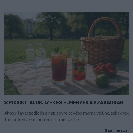
PIKNIK ITALOK: ÍZEK ÉS ÉLMÉNYEK A SZABADBAN
Ahogy tavaszodik és a nap egyre tovább marad velünk, sokaknak
támad kedve kirándulni a természetbe.
Szólj hozzá!