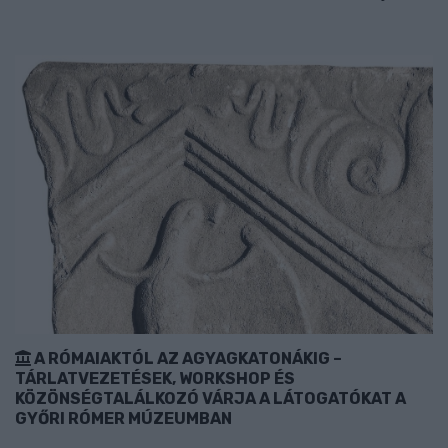
A RÓMAIAKTÓL AZ AGYAGKATONÁKIG –
TÁRLATVEZETÉSEK, WORKSHOP ÉS
KÖZÖNSÉGTALÁLKOZÓ VÁRJA A LÁTOGATÓKAT A
GYŐRI RÓMER MÚZEUMBAN