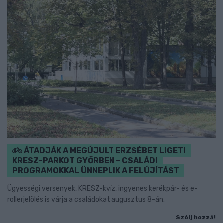
ÁTADJÁK A MEGÚJULT ERZSÉBET LIGETI
KRESZ-PARKOT GYŐRBEN – CSALÁDI
PROGRAMOKKAL ÜNNEPLIK A FELÚJÍTÁST
Ügyességi versenyek, KRESZ-kvíz, ingyenes kerékpár- és e-
rollerjelölés is várja a családokat augusztus 8-án.
Szólj hozzá!