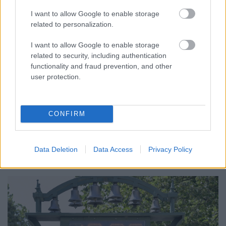
I want to allow Google to enable storage
related to personalization.
I want to allow Google to enable storage
related to security, including authentication
functionality and fraud prevention, and other
user protection.
KICSERÉLTÉK A GYŐRI KÓRHÁZBAN
MEGHIBÁSODOTT TRANSZFORMÁTORT
CONFIRM
Megkezdték az elhalasztott egészségügyi ellátásokat.
Szólj hozzá!
Data Deletion
Data Access
Privacy Policy