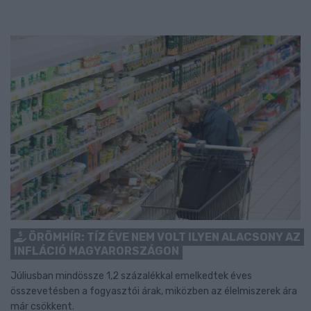
ÖRÖMHÍR: TÍZ ÉVE NEM VOLT ILYEN ALACSONY AZ
INFLÁCIÓ MAGYARORSZÁGON
Júliusban mindössze 1,2 százalékkal emelkedtek éves
összevetésben a fogyasztói árak, miközben az élelmiszerek ára
már csökkent.