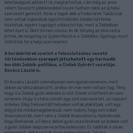
lehetőségünk adódott rá, megtartottuk, s én még az anno
velem távozott jobbikosokból össze tudtam rakni az új helyi
szervezet gerincét. Azok a tagok akik a Fodorral és Takáccsal
nem voltak hajlandóak együttműködni, inkább háttérbe
húzódtak, egyéni tagságot választottak, mert a Jobbikban
lehet ilyet is. Őket hívtam vissza, és ők tényleg az első szóra
jöttek, de rengeteg az új jelentkező is a Jobbikba. Úgyhogy most
töltöttük fel a helyi szervezetet.
A korábbi hírek szerint a feloszlatáshoz vezető
történésekben
szerepet játszhatott
egy harmadik
korábbi Jobbik-politikus, a Civilek Győrért vezetője,
Kovács László is.
Én Kovács Lászlót személyesen nem igazán ismerem, mert
abban az időszakban jött, amikor én már nem voltam tag. Tény,
hogy ő a Jobbik győri alelnöke is volt. Ennek a hátterét én nem
ismerem. Hogy ő utána csinált egy civil szervezetet, az roppant
érdekes. Elég frekventált helyeken voltak plakátjaik, volt egy
elég jó kis médiamegjelenésük, nem tudom, hogy ezt miből
finanszírozták, mert nem a Jobbik finanszírozta. Nyilvánvaló,
hogy Borkainak, a Fidesz akkori győri vezetésének az érdeke volt
a győri Jobbik-alapszervezetbe belenyúlni. És találtak is olyan
embereket, akik hagyták, hogy belenyúljanak. Takács