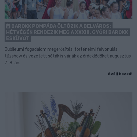
BAROKK POMPÁBA ÖLTÖZIK A BELVÁROS:
HÉTVÉGÉN RENDEZIK MEG A XXXIII. GYŐRI BAROKK
ESKÜVŐT
Jubileumi fogadalom megerősítés, történelmi felvonulás,
tűzshow és vezetett séták is várják az érdeklődőket augusztus
7–8-án.
Szólj hozzá!