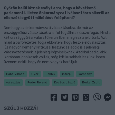
Győrön belül látnak esélyt arra, hogy a következő
parlamenti, illetve önkormányzati választásra sikerül az
ellenzéki együttműködést felépíteni?
Nemhogy az önkormányzati választásokra, de már az
országgyűlési választásokra is fel fog állni az összefogás. Mind a
két országgyűlési választókerületben meglesz a jelöltünk. Azt
majd a pártvezetés fogja eldönteni, hogy lesz-e előválasztás.
És nagyon kemény kritikusai leszünk az addig is a jelenlegi
városvezetésnek, a jelenlegi képviselőknek. Azokkal pedig, akik
korábban jobbikosok voltak, még kritikusabbak leszünk: innen
üzenem nekik, hogy én nem vagyok barátjuk.
Haba Vilmos
Győr
Jobbik
interjú
kampány
választás
Fodor Roland
Kovács László
Borkai Zsolt
SZÓLJ HOZZÁ!