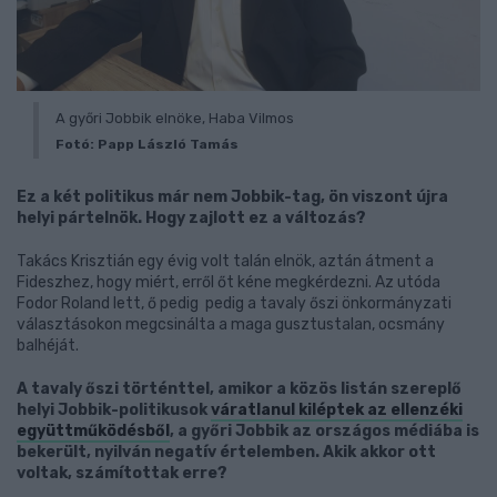
A győri Jobbik elnöke, Haba Vilmos
Fotó: Papp László Tamás
Ez a két politikus már nem Jobbik-tag, ön viszont újra
helyi pártelnök. Hogy zajlott ez a változás?
Takács Krisztián egy évig volt talán elnök, aztán átment a
Fideszhez, hogy miért, erről őt kéne megkérdezni. Az utóda
Fodor Roland lett, ő pedig pedig a tavaly őszi önkormányzati
választásokon megcsinálta a maga gusztustalan, ocsmány
balhéját.
A tavaly őszi történttel, amikor a közös listán szereplő
helyi Jobbik-politikusok
váratlanul kiléptek az ellenzéki
együttműködésből
, a győri Jobbik az országos médiába is
bekerült, nyilván negatív értelemben. Akik akkor ott
voltak, számítottak erre?