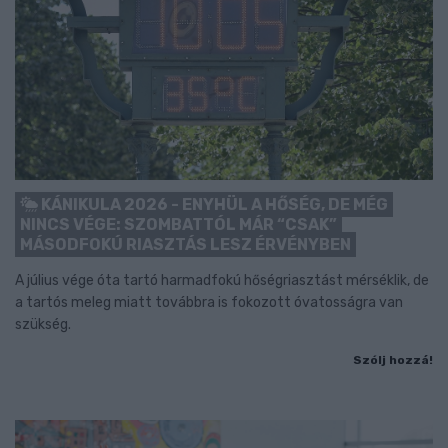
KÁNIKULA 2026 - ENYHÜL A HŐSÉG, DE MÉG
NINCS VÉGE: SZOMBATTÓL MÁR “CSAK”
MÁSODFOKÚ RIASZTÁS LESZ ÉRVÉNYBEN
A július vége óta tartó harmadfokú hőségriasztást mérséklik, de
a tartós meleg miatt továbbra is fokozott óvatosságra van
szükség.
Szólj hozzá!