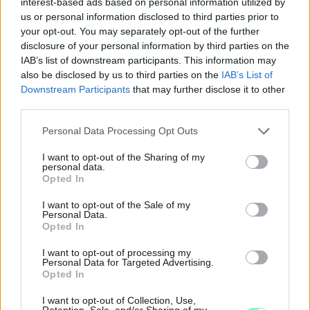
interest-based ads based on personal information utilized by
NEM VÁRT HELYEN IS OKOZHAT PROBLÉMÁKAT AZ
us or personal information disclosed to third parties prior to
EXTRÉM HŐSÉG: A TALAJKÖZELI ÓZON AZ ÚJ
your opt-out. You may separately opt-out of the further
VESZÉLYFORRÁS
disclosure of your personal information by third parties on the
A forró, napos időjárás kedvez a talajközeli ózon kialakulásának,
IAB’s list of downstream participants. This information may
amely irritálhatja a légutakat, ronthatja a tüdő működését és
also be disclosed by us to third parties on the
IAB’s List of
különösen veszélyes lehet a krónikus betegek számára.
Downstream Participants
that may further disclose it to other
third parties.
Szólj hozzá!
Please note that this website/app uses one or more Google
Personal Data Processing Opt Outs
services and may gather and store information including but
not limited to your visit or usage behaviour. You may click to
I want to opt-out of the Sharing of my
personal data.
grant or deny consent to Google and its third-party tags to
Opted In
use your data for below specified purposes in below Google
consent section.
I want to opt-out of the Sale of my
Personal Data.
Opted In
I want to opt-out of processing my
Personal Data for Targeted Advertising.
Opted In
I want to opt-out of Collection, Use,
Retention, Sale, and/or Sharing of my