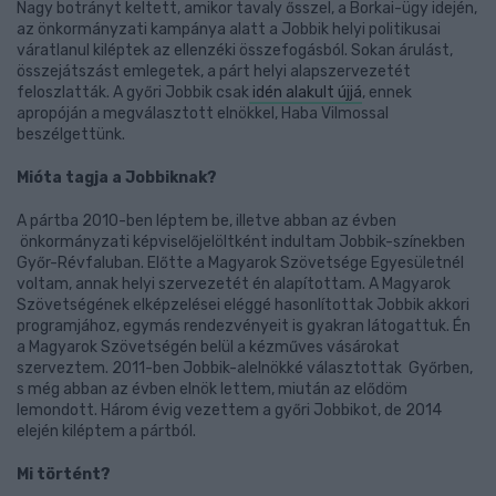
Nagy botrányt keltett, amikor tavaly ősszel, a Borkai-ügy idején,
az önkormányzati kampánya alatt a Jobbik helyi politikusai
váratlanul kiléptek az ellenzéki összefogásból. Sokan árulást,
összejátszást emlegetek, a párt helyi alapszervezetét
feloszlatták. A győri Jobbik csak
idén alakult újjá
, ennek
apropóján a megválasztott elnökkel, Haba Vilmossal
beszélgettünk.
Mióta tagja a Jobbiknak?
A pártba 2010-ben léptem be, illetve abban az évben
önkormányzati képviselőjelöltként indultam Jobbik-színekben
Győr-Révfaluban. Előtte a Magyarok Szövetsége Egyesületnél
voltam, annak helyi szervezetét én alapítottam. A Magyarok
Szövetségének elképzelései eléggé hasonlítottak Jobbik akkori
programjához, egymás rendezvényeit is gyakran látogattuk. Én
a Magyarok Szövetségén belül a kézműves vásárokat
szerveztem. 2011-ben Jobbik-alelnökké választottak Győrben,
s még abban az évben elnök lettem, miután az elődöm
lemondott. Három évig vezettem a győri Jobbikot, de 2014
elején kiléptem a pártból.
Mi történt?