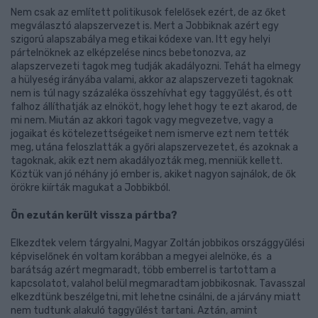
Nem csak az említett politikusok felelősek ezért, de az őket
megválasztó alapszervezet is. Mert a Jobbiknak azért egy
szigorú alapszabálya meg etikai kódexe van. Itt egy helyi
pártelnöknek az elképzelése nincs bebetonozva, az
alapszervezeti tagok meg tudják akadályozni. Tehát ha elmegy
a hülyeség irányába valami, akkor az alapszervezeti tagoknak
nem is túl nagy százaléka összehívhat egy taggyűlést, és ott
falhoz állíthatják az elnököt, hogy lehet hogy te ezt akarod, de
mi nem. Miután az akkori tagok vagy megvezetve, vagy a
jogaikat és kötelezettségeiket nem ismerve ezt nem tették
meg, utána feloszlatták a győri alapszervezetet, és azoknak a
tagoknak, akik ezt nem akadályozták meg, menniük kellett.
Köztük van jó néhány jó ember is, akiket nagyon sajnálok, de ők
örökre kiírták magukat a Jobbikból.
Ön ezután került vissza pártba?
Elkezdtek velem tárgyalni, Magyar Zoltán jobbikos országgyűlési
képviselőnek én voltam korábban a megyei alelnöke, és a
barátság azért megmaradt, több emberrel is tartottam a
kapcsolatot, valahol belül megmaradtam jobbikosnak. Tavasszal
elkezdtünk beszélgetni, mit lehetne csinálni, de a járvány miatt
nem tudtunk alakuló taggyűlést tartani. Aztán, amint