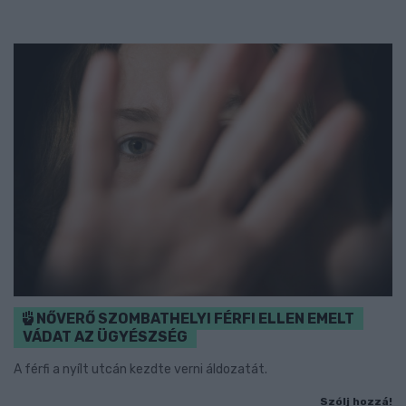
NŐVERŐ SZOMBATHELYI FÉRFI ELLEN EMELT
VÁDAT AZ ÜGYÉSZSÉG
A férfi a nyílt utcán kezdte verni áldozatát.
Szólj hozzá!