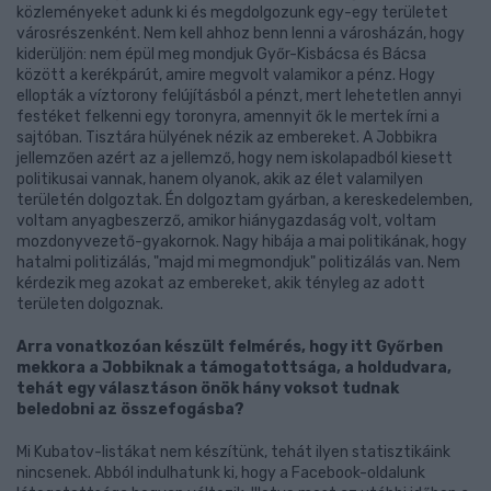
közleményeket adunk ki és megdolgozunk egy-egy területet
városrészenként. Nem kell ahhoz benn lenni a városházán, hogy
kiderüljön: nem épül meg mondjuk Győr-Kisbácsa és Bácsa
között a kerékpárút, amire megvolt valamikor a pénz. Hogy
ellopták a víztorony felújításból a pénzt, mert lehetetlen annyi
festéket felkenni egy toronyra, amennyit ők le mertek írni a
sajtóban. Tisztára hülyének nézik az embereket. A Jobbikra
jellemzően azért az a jellemző, hogy nem iskolapadból kiesett
politikusai vannak, hanem olyanok, akik az élet valamilyen
területén dolgoztak. Én dolgoztam gyárban, a kereskedelemben,
voltam anyagbeszerző, amikor hiánygazdaság volt, voltam
mozdonyvezető-gyakornok. Nagy hibája a mai politikának, hogy
hatalmi politizálás, "majd mi megmondjuk" politizálás van. Nem
kérdezik meg azokat az embereket, akik tényleg az adott
területen dolgoznak.
Arra vonatkozóan készült felmérés, hogy itt Győrben
mekkora a Jobbiknak a támogatottsága, a holdudvara,
tehát egy választáson önök hány voksot tudnak
beledobni az összefogásba?
Mi Kubatov-listákat nem készítünk, tehát ilyen statisztikáink
nincsenek. Abból indulhatunk ki, hogy a Facebook-oldalunk