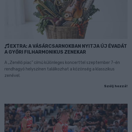
EXTRA: A VÁSÁRCSARNOKBAN NYITJA ÚJ ÉVADÁT
A GYŐRI FILHARMONIKUS ZENEKAR
A „Zenélő piac” című különleges koncerttel szeptember 7-én
rendhagyó helyszínen találkozhat a közönség a klasszikus
zenével.
Szólj hozzá!