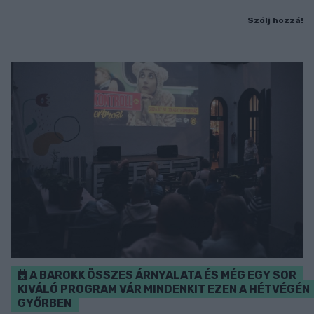
Szólj hozzá!
A BAROKK ÖSSZES ÁRNYALATA ÉS MÉG EGY SOR
KIVÁLÓ PROGRAM VÁR MINDENKIT EZEN A HÉTVÉGÉN
GYŐRBEN