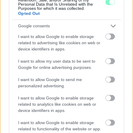
Personal Data that Is Unrelated with the
Purposes for which it was collected.
Opted Out
IGAZI RITKASÁG: KILENC NAPPAL KORÁBBAN
Google consents
NYITJÁK MEG A FELÚJÍTÁS ALATT ÁLLÓ HECSEI ÚTI
FELÜLJÁRÓT
I want to allow Google to enable storage
related to advertising like cookies on web or
Hétfőn hajnali négy órától ismét minden közlekedő használhatja
device identifiers in apps.
az átkelőt, az autóbuszok is visszatérnek eredeti útvonalukra.
I want to allow my user data to be sent to
Szólj hozzá!
Google for online advertising purposes.
I want to allow Google to send me
personalized advertising.
I want to allow Google to enable storage
related to analytics like cookies on web or
device identifiers in apps.
I want to allow Google to enable storage
related to functionality of the website or app.