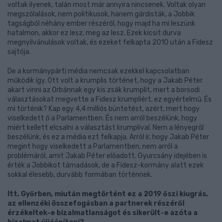
voltak ilyenek, talán most már annyira nincsenek. Voltak olyan
megszólalások, nem politikusok, hanem gárdisták, a Jobbik
tagságból néhány ember részéről, hogy majd ha mi leszünk
hatalmon, akkor ez lesz, meg az lesz. Ezek kicsit durva
megnyilvánulások voltak, és ezeket felkapta 2010 után a Fidesz
sajtója.
De a kormánypárti média nemcsak ezekkel kapcsolatban
működik így. Ott volt a krumplis történet, hogy a Jakab Péter
akart vinni az Orbánnak egy kis zsák krumplit, mert a borsodi
választásokat megvette a Fidesz krumpliért, ez egyértelmű. És
mi történik? Kap egy 4,4 milliós büntetést, azért, mert hogy
viselkedett ő a Parlamentben. És nem arról beszélünk, hogy
miért kellett elcsalni a választást krumplival. Nem a lényegről
beszélünk, és ez a média ezt felkapja. Arról ír, hogy Jakab Péter
megint hogy viselkedett a Parlamentben, nem arról a
problémáról, amit Jakab Péter előadott. Gyurcsány idejében is
érték a Jobbikot támadások, de a Fidesz-kormány alatt ezek
sokkal élesebb, durvább formában történnek.
Itt, Győrben, miután megtörtént ez a 2019 őszi kiugrás,
az ellenzéki összefogásban a partnerek részéről
érzékeltek-e bizalmatlanságot és sikerült-e azóta a