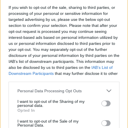
Ennek csak kisebb része az, amit szelektíven gyűjtöttünk.
If you wish to opt-out of the sale, sharing to third parties, or
ÍGY TARTANAK NYITVA TAVASSZAL ÉS ŐSSZEL
processing of your personal or sensitive information for
A GYŐRI HULLADÉKUDVAROK
targeted advertising by us, please use the below opt-out
2023. március. 30. 07:59
section to confirm your selection. Please note that after your
A Reptéri úti hulladékudvar technikai okok miatt zárva van.
opt-out request is processed you may continue seeing
interest-based ads based on personal information utilized by
PERT NYERT AZ UGYTUDJUK: NEM
TITKOLÓZHAT TOVÁBB A GYŐR-SZOL ÉS A
us or personal information disclosed to third parties prior to
GYHG
your opt-out. You may separately opt-out of the further
disclosure of your personal information by third parties on the
2023. március. 03. 15:41
IAB’s list of downstream participants. This information may
Első fokon elveszítette a közérdekű adatigénylés megtagadása
also be disclosed by us to third parties on the
IAB’s List of
miatt indított pert a városüzmeletetésért és a
Downstream Participants
that may further disclose it to other
szemétszállításért felelős cég is.
third parties.
SEM A GYŐR-SZOL, SEM A GYHG NEM AKARJA
ELÁRULNI, MILYEN ALVÁLLALKOZÓKKAL
Please note that this website/app uses one or more Google
Personal Data Processing Opt Outs
DOLGOZOTT TAVALY
services and may gather and store information including but
not limited to your visit or usage behaviour. You may click to
I want to opt-out of the Sharing of my
2023. január. 18. 12:04
personal data.
grant or deny consent to Google and its third-party tags to
Megkérdeztük, elutasították: szerintük nem kezelnek ilyen
Opted In
use your data for below specified purposes in below Google
kimutatást.
consent section.
I want to opt-out of the Sale of my
ÚGY TŰNIK, MÉGIS ÁTVENNÉ A GYŐRI
Personal Data.