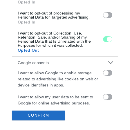
HULLADÉKTÁRSULÁS AZ ALFÖLDY
Opted In
ALEXANDER-FÉLE HIBÁS HULLADÉKSZÁLLÍTÓ
SZALAGOT
I want to opt-out of processing my
Personal Data for Targeted Advertising.
2022. szeptember. 02. 10:47
Opted In
Korábban még perelni akartak miatta, most ugyan kevesebb
pénzért, de inkább megtartanák a működő, de hibás szalagokat.
I want to opt-out of Collection, Use,
Retention, Sale, and/or Sharing of my
A VILÁG LEGEGYÉRTELMŰBB ADATIGÉNYLÉSE
Personal Data that Is Unrelated with the
KAPCSÁN TOVÁBB JÁTSSZA A HÜLYÉT SZABÓ
Purposes for which it was collected.
Opted Out
JENŐ GYŐRI KÉPVISELŐ
2022. július. 06. 18:04
Google consents
Egy egészen konkrét dokumentumot szeretnénk megkapni a
nagytérségi hulladéktársulástól, de annak elnöke saját bevallása
I want to allow Google to enable storage
szerint nem érti az adat fogalmát.
related to advertising like cookies on web or
GYŐRI ÖNKORMÁNYZATI CÉGEK HITELÜGYEI: KI
device identifiers in apps.
A KÖVETKEZETLEN?
I want to allow my user data to be sent to
2022. június. 29. 16:45
Google for online advertising purposes.
Pollreisz Balázs korábban is javasolta, hogy a korábban
kölcsönként adott pénzeket hagyják a cégeknél, akkor
I want to allow Google to send me
CONFIRM
kiosztották a fideszesek. Most ők szavazták meg ugyanezt.
personalized advertising.
HAT ABSZURD INDOK, AMIVEL GYŐRI