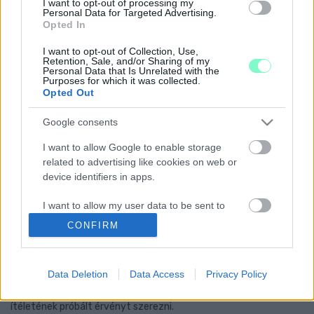
I want to opt-out of processing my
A Győr-Szoltól és a GYHG-től megszerzett adatok alapján talált
Personal Data for Targeted Advertising.
bizonyítékokat a polgármesterjelölt.
Opted In
A GYŐRI KUKÁS CÉG PÉNZEI TATABÁNYAI
I want to opt-out of Collection, Use,
CÉGTEMETŐBEN KÖTÖTTEK KI
Retention, Sale, and/or Sharing of my
Personal Data that Is Unrelated with the
2024. május. 17. 18:14
Purposes for which it was collected.
Pintér Bence szerint fideszes politikusok is beszámláztak a
Opted Out
közpénzeket kicsatornázó céghez.
KUTATÁS: A GYŐRIEK DÖNTŐ TÖBBSÉGE
Google consents
SZERINT KÖZZÉ KELL TENNIE AZ
I want to allow Google to enable storage
ÖNKORMÁNYZATI CÉGEKNEK, HOGY MIRE
KÖLTENEK
related to advertising like cookies on web or
device identifiers in apps.
2024. Április. 26. 08:00
Nem csak a bíróság, de a győriek többsége szerint is közzé kell
I want to allow my user data to be sent to
tenni az alvállalkozói költéseket.
Google for online advertising purposes.
CONFIRM
RENDŐRT HÍVTAK PINTÉR BENCÉRE, AKI A
KIPERELT KÖZADATOKAT AKARTA MEGKAPNI A
I want to allow Google to send me
GYŐRI KUKÁS CÉGTŐL
personalized advertising.
Data Deletion
Data Access
Privacy Policy
2024. Április. 02. 14:42
I want to allow Google to enable storage
A Tiszta Szívvel a Városért polgármesterjelöltje a Kúria
ítéletének próbált érvényt szerezni.
related to analytics like cookies on web or