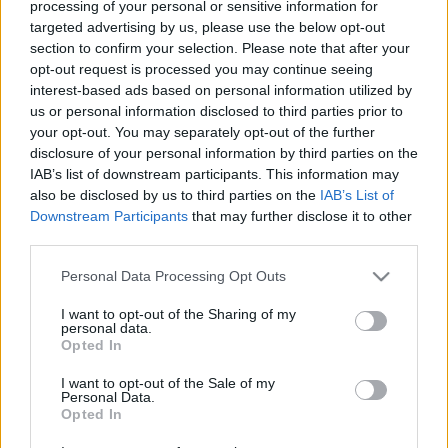
processing of your personal or sensitive information for
A megszokott hívásfogadási időszakokban.
targeted advertising by us, please use the below opt-out
VÉDIK A HŐSÉGTŐL A GYHG-S DOLGOZÓKAT
section to confirm your selection. Please note that after your
2024. június. 20. 17:03
opt-out request is processed you may continue seeing
Életbe léptette azokat az intézkedéseket a GYHG, amik a hőség
interest-based ads based on personal information utilized by
ellen védik a dolgozókat.
us or personal information disclosed to third parties prior to
DÉZSI ELFUTOTT, PINTÉR BENCE MÉGIS
your opt-out. You may separately opt-out of the further
ÁTADTA NEKI A GYHG ELLENI KÚRIAI ÍTÉLETET
disclosure of your personal information by third parties on the
IAB’s list of downstream participants. This information may
2024. május. 28. 06:51
also be disclosed by us to third parties on the
IAB’s List of
Korábban emiatt vezették ki a Tiszta Szívvel a Városért
Downstream Participants
that may further disclose it to other
polgármesterjelöltjét a rendőrök a GYHG területéről.
third parties.
MOST A GYŐRI VÁROSHÁZA FOLYOSÓJÁN
LÉPETT MEG PINTÉR BENCE ELŐL A GYHG
Please note that this website/app uses one or more Google
Personal Data Processing Opt Outs
VEZÉRIGAZGATÓJA
services and may gather and store information including but
not limited to your visit or usage behaviour. You may click to
I want to opt-out of the Sharing of my
2024. május. 24. 17:19
personal data.
grant or deny consent to Google and its third-party tags to
Legutóbb az irodában bújkálva rendőrt hívott, de most sem
Opted In
use your data for below specified purposes in below Google
vette át a Kúria ítéletét.
consent section.
I want to opt-out of the Sale of my
PINTÉR BENCE: ÍGY VÁNDOROL A GYŐRI
Personal Data.
KÖZPÉNZ FIDESZES POLITIKUSOKHOZ
Opted In
2024. május. 21. 16:56