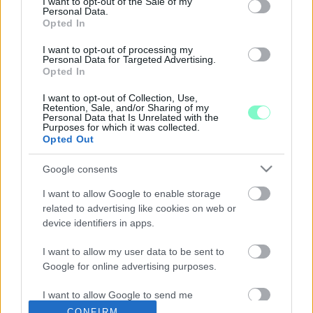
I want to opt-out of the Sale of my
Várostratégiai Bizottság nem fogadta el a váratlanul beesett
Personal Data.
előterjesztést.
Opted In
SIK: ÚGY ÉRZEM, HOGY EZ A POSZT EBBEN A
I want to opt-out of processing my
KONTEXTUSBAN „BICSKANYITOGATÓ” VOLT
Personal Data for Targeted Advertising.
Opted In
2022. október. 07. 10:24
Újabb beszélgetést szervezne a szentiváni fideszes képviselő a
I want to opt-out of Collection, Use,
polgármesterrel, ezúttal családos fiatalokat meghívva.
Retention, Sale, and/or Sharing of my
Personal Data that Is Unrelated with the
A CIVILEK HELYETT VÁLOGATOTT
Purposes for which it was collected.
SZÉPKORÚAKKAL KONZULTÁLT SZENTIVÁNON
Opted Out
DÉZSI CSABA ANDRÁS
Google consents
2022. október. 07. 05:49
A civilek által szervezett ezerfős fórumra nem ment el a
I want to allow Google to enable storage
polgármester, de mintegy húsz szentiváni nyugdíjasnak beszélt
related to advertising like cookies on web or
az Ipari Park bővítéséről csütörtök este.
device identifiers in apps.
HAJTÓ PÉTER FIDESZES KÉPVISELŐ IS
MEGOSZTOTTA SIK SÁNDOR
I want to allow my user data to be sent to
AKKUMULÁTORGYÁR-ELLENES POSZTJÁT
Google for online advertising purposes.
2022. október. 04. 15:50
Már két fideszes képviselő is van Győrben, akik nem támogatják
I want to allow Google to send me
egy akkumulátorgyár építését lakott terület közelében.
personalized advertising.
CONFIRM