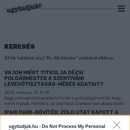
KERESÉS
27 hír találató a(z) "Dr. Sik Sándor" cimkével ellátva.
VAJON MIÉRT TITKOLJA DÉZSI
POLGÁRMESTER A SZENTIVÁNI
LEVEGŐTISZTASÁG-MÉRÉS ADATAIT?
2023. március. 13. 16:19
Nagy csinnadrattával jelentette be a győri polgármester, hogy
mérni fognak, mértek is, az adatokat azonban nem akarja kiadni.
IPARI PARK-BŐVÍTÉS: ZÖLD UTAT KAPOTT A
KÜLÖNÖSEN VESZÉLYES IPARI TERÜLETTÉ
MINŐSÍTÉS
ugytudjuk.hu -
Do Not Process My Personal