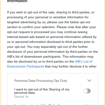
Information
2023. január. 25. 05:59
A decemberi bukás után januárban megszavazta a többség a
bizottságban a „partnerségi egyezetetés” lezárását, mely során
If you wish to opt-out of the sale, sharing to third parties, or
minden ellenvéleményt figyelmen kívül hagyott a győri
processing of your personal or sensitive information for
városháza.
targeted advertising by us, please use the below opt-out
VÁLASZOLT A KÉT MEGSZÓLÍTOTT FIDESZES
section to confirm your selection. Please note that after your
KÉPVISELŐ DÉZSINEK
opt-out request is processed you may continue seeing
interest-based ads based on personal information utilized by
2023. január. 19. 19:14
us or personal information disclosed to third parties prior to
Leírták, mire költötték a képviselői keretet – amit egyébként a
your opt-out. You may separately opt-out of the further
polgármester engedélyez.
disclosure of your personal information by third parties on the
KÉT FIDESZES KÉPVISELŐNEK IS BESZÓLT A
IAB’s list of downstream participants. This information may
GYŐRI POLGÁRMESTER
also be disclosed by us to third parties on the
IAB’s List of
2023. január. 19. 11:23
Downstream Participants
that may further disclose it to other
A szentiváni Sik Sándor és a gyárvárosi Hajtó Péter kapta az
third parties.
ívet.
Please note that this website/app uses one or more Google
Personal Data Processing Opt Outs
IPAR PARK-BŐVÍTÉS: MEGPRÓBÁLTA
services and may gather and store information including but
KERESZTÜLNYOMNI A GYŐRI VÁROSVEZETÉS A
not limited to your visit or usage behaviour. You may click to
I want to opt-out of the Sharing of my
TÁRSADALMI EGYEZTETÉS LEZÁRÁSÁT
personal data.
grant or deny consent to Google and its third-party tags to
Opted In
2022. december. 13. 18:33
use your data for below specified purposes in below Google
Elkezdődhetett volna a terület átminősítése, de a
consent section.