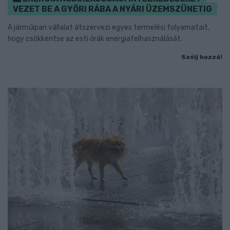
VEZET BE A GYŐRI RÁBA A NYÁRI ÜZEMSZÜNETIG
A járműipari vállalat átszervezi egyes termelési folyamatait,
hogy csökkentse az esti órák energiafelhasználását.
Szólj hozzá!