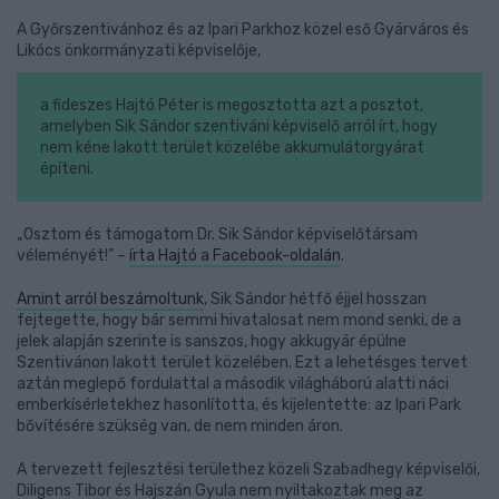
A Győrszentivánhoz és az Ipari Parkhoz közel eső Gyárváros és
Likócs önkormányzati képviselője,
a fideszes Hajtó Péter is megosztotta azt a posztot,
amelyben Sik Sándor szentiváni képviselő arról írt, hogy
nem kéne lakott terület közelébe akkumulátorgyárat
építeni.
„Osztom és támogatom Dr. Sik Sándor képviselőtársam
véleményét!” –
írta Hajtó a Facebook-oldalán
.
Amint arról beszámoltunk
, Sik Sándor hétfő éjjel hosszan
fejtegette, hogy bár semmi hivatalosat nem mond senki, de a
jelek alapján szerinte is sanszos, hogy akkugyár épülne
Szentivánon lakott terület közelében. Ezt a lehetésges tervet
aztán meglepő fordulattal a második világháború alatti náci
emberkísérletekhez hasonlította, és kijelentette: az Ipari Park
bővítésére szükség van, de nem minden áron.
A tervezett fejlesztési területhez közeli Szabadhegy képviselői,
Diligens Tibor és Hajszán Gyula nem nyiltakoztak meg az