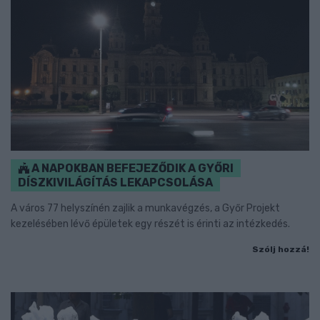
A NAPOKBAN BEFEJEZŐDIK A GYŐRI
DÍSZKIVILÁGÍTÁS LEKAPCSOLÁSA
A város 77 helyszínén zajlik a munkavégzés, a Győr Projekt
kezelésében lévő épületek egy részét is érinti az intézkedés.
Szólj hozzá!