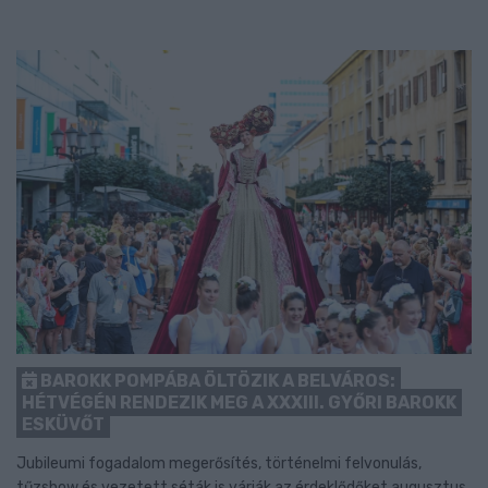
BAROKK POMPÁBA ÖLTÖZIK A BELVÁROS:
HÉTVÉGÉN RENDEZIK MEG A XXXIII. GYŐRI BAROKK
ESKÜVŐT
Jubileumi fogadalom megerősítés, történelmi felvonulás,
tűzshow és vezetett séták is várják az érdeklődőket augusztus