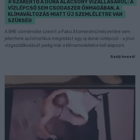
SZAKÉRTŐ A DUNA ALACSONY VÍZÁLLÁSÁRÓL: A
VÍZLÉPCSŐ SEM CSODASZER ÖNMAGÁBAN, A
KLÍMAVÁLTOZÁS MIATT ÚJ SZEMLÉLETRE VAN
SZÜKSÉG
A BME vízmérnöke szerint a Paksi Atomerőmű helyzetére sem
jelentene automatikus megoldást egy új dunai vízlépcső - a jövő
vízgazdálkodását pedig már a klímamodellekre kell alapozni.
Szólj hozzá!