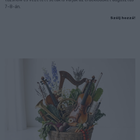
7–8-án.
Szólj hozzá!