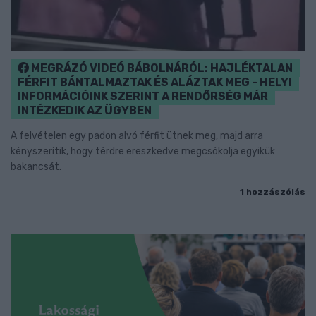
MEGRÁZÓ VIDEÓ BÁBOLNÁRÓL: HAJLÉKTALAN
FÉRFIT BÁNTALMAZTAK ÉS ALÁZTAK MEG - HELYI
INFORMÁCIÓINK SZERINT A RENDŐRSÉG MÁR
INTÉZKEDIK AZ ÜGYBEN
A felvételen egy padon alvó férfit ütnek meg, majd arra
kényszerítik, hogy térdre ereszkedve megcsókolja egyikük
bakancsát.
1 hozzászólás