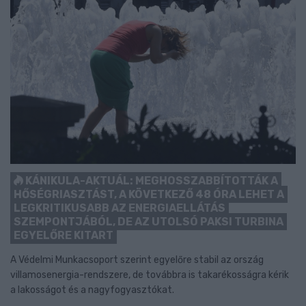
KÁNIKULA-AKTUÁL: MEGHOSSZABBÍTOTTÁK A
HŐSÉGRIASZTÁST, A KÖVETKEZŐ 48 ÓRA LEHET A
LEGKRITIKUSABB AZ ENERGIAELLÁTÁS
SZEMPONTJÁBÓL, DE AZ UTOLSÓ PAKSI TURBINA
EGYELŐRE KITART
A Védelmi Munkacsoport szerint egyelőre stabil az ország
villamosenergia-rendszere, de továbbra is takarékosságra kérik
a lakosságot és a nagyfogyasztókat.