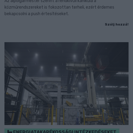
Az alpolgármester szerint a rendkívüli kánikula a
közműrendszereket is fokozottan terheli, ezért érdemes
bekapcsolni a push értesítéseket.
Szólj hozzá!
ENERGIATAKARÉKOSSÁGI INTÉZKEDÉSEKET