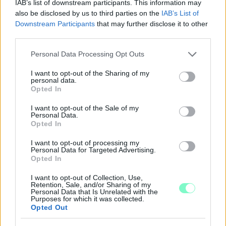
IAB’s list of downstream participants. This information may
also be disclosed by us to third parties on the
IAB’s List of
Downstream Participants
that may further disclose it to other
third parties.
Please note that this website/app uses one or more Google
Personal Data Processing Opt Outs
services and may gather and store information including but
not limited to your visit or usage behaviour. You may click to
I want to opt-out of the Sharing of my
personal data.
grant or deny consent to Google and its third-party tags to
Opted In
use your data for below specified purposes in below Google
consent section.
I want to opt-out of the Sale of my
Personal Data.
A RÓMAIAKTÓL AZ AGYAGKATONÁKIG –
Opted In
TÁRLATVEZETÉSEK, WORKSHOP ÉS
KÖZÖNSÉGTALÁLKOZÓ VÁRJA A LÁTOGATÓKAT A
I want to opt-out of processing my
Personal Data for Targeted Advertising.
GYŐRI RÓMER MÚZEUMBAN
Opted In
Ingyenes programokkal és különleges kiállításokkal készülnek a
I want to opt-out of Collection, Use,
hét második felére, a hőségriadó idején ráadásul a Várkazamata
Retention, Sale, and/or Sharing of my
Personal Data that Is Unrelated with the
– Kőtár is díjmentesen látogatható.
Purposes for which it was collected.
Opted Out
Szólj hozzá!