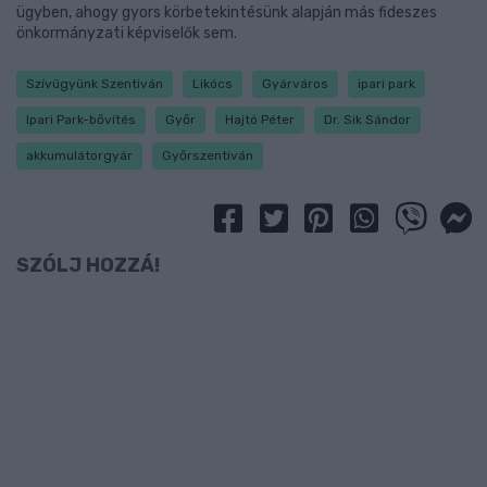
ügyben, ahogy gyors körbetekintésünk alapján más fideszes
önkormányzati képviselők sem.
Szívügyünk Szentiván
Likócs
Gyárváros
ipari park
Ipari Park-bővítés
Győr
Hajtó Péter
Dr. Sik Sándor
akkumulátorgyár
Győrszentiván
SZÓLJ HOZZÁ!