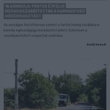
KÁNIKULA: PÉNTEK ÉJFÉLIG
MEGHOSSZABBÍTOTTÁK A HARMADFOKÚ
HŐSÉGRIASZTÁST
Az országos tisztifőorvos szerint a tartós hőség továbbra is
komoly egészségügyi kockázatot jelent, különösen a
veszélyeztetett csoportok számára.
Szólj hozzá!