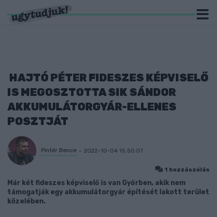
HAJTÓ PÉTER FIDESZES KÉPVISELŐ
IS MEGOSZTOTTA SIK SÁNDOR
AKKUMULÁTORGYÁR-ELLENES
POSZTJÁT
Pintér Bence
2022-10-04 15:50:07
1 hozzászólás
Már két fideszes képviselő is van Győrben, akik nem
támogatják egy akkumulátorgyár építését lakott terület
közelében.