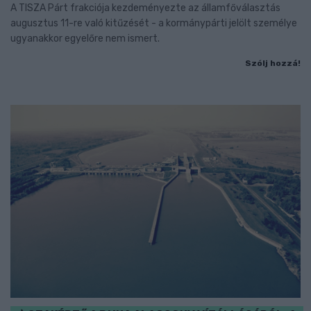
A TISZA Párt frakciója kezdeményezte az államfőválasztás
augusztus 11-re való kitűzését - a kormánypárti jelölt személye
ugyanakkor egyelőre nem ismert.
Szólj hozzá!