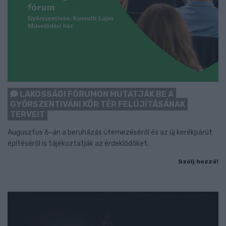
LAKOSSÁGI FÓRUMON MUTATJÁK BE A
GYŐRSZENTIVÁNI KÖR TÉR FELÚJÍTÁSÁNAK
TERVEIT
Augusztus 6-án a beruházás ütemezéséről és az új kerékpárút
építéséről is tájékoztatják az érdeklődőket.
Szólj hozzá!