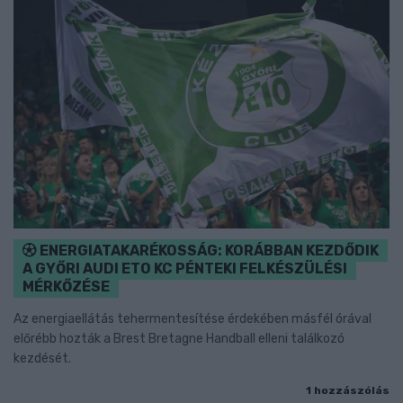
ENERGIATAKARÉKOSSÁG: KORÁBBAN KEZDŐDIK
A GYŐRI AUDI ETO KC PÉNTEKI FELKÉSZÜLÉSI
MÉRKŐZÉSE
Az energiaellátás tehermentesítése érdekében másfél órával
előrébb hozták a Brest Bretagne Handball elleni találkozó
kezdését.
1 hozzászólás