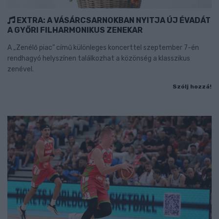
EXTRA: A VÁSÁRCSARNOKBAN NYITJA ÚJ ÉVADÁT
A GYŐRI FILHARMONIKUS ZENEKAR
A „Zenélő piac” című különleges koncerttel szeptember 7-én
rendhagyó helyszínen találkozhat a közönség a klasszikus
zenével.
Szólj hozzá!