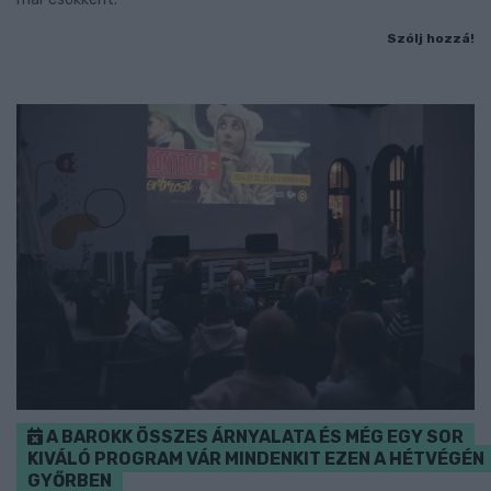
Szólj hozzá!
A BAROKK ÖSSZES ÁRNYALATA ÉS MÉG EGY SOR
KIVÁLÓ PROGRAM VÁR MINDENKIT EZEN A HÉTVÉGÉN
GYŐRBEN