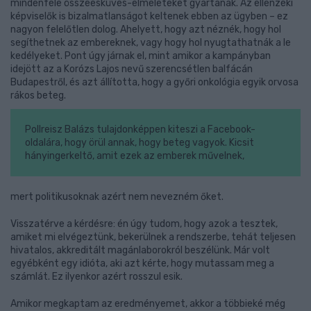
mindenféle összeesküvés-elméleteket gyártanak. Az ellenzéki
képviselők is bizalmatlanságot keltenek ebben az ügyben – ez
nagyon felelőtlen dolog. Ahelyett, hogy azt néznék, hogy hol
segíthetnek az embereknek, vagy hogy hol nyugtathatnák a le
kedélyeket. Pont úgy járnak el, mint amikor a kampányban
idejött az a Korózs Lajos nevű szerencsétlen balfácán
Budapestről, és azt állította, hogy a győri onkológia egyik orvosa
rákos beteg.
Pollreisz Balázs tulajdonképpen kiteszi a Facebook-
oldalára, hogy örül annak, hogy beteg vagyok. Kicsit
hányingerkeltő, amit ezek az emberek művelnek,
mert politikusoknak azért nem nevezném őket.
Visszatérve a kérdésre: én úgy tudom, hogy azok a tesztek,
amiket mi elvégeztünk, bekerülnek a rendszerbe, tehát teljesen
hivatalos, akkreditált magánlaborokról beszélünk. Már volt
egyébként egy idióta, aki azt kérte, hogy mutassam meg a
számlát. Ez ilyenkor azért rosszul esik.
Amikor megkaptam az eredményemet, akkor a többieké még