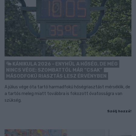
KÁNIKULA 2026 - ENYHÜL A HŐSÉG, DE MÉG
NINCS VÉGE: SZOMBATTÓL MÁR “CSAK”
MÁSODFOKÚ RIASZTÁS LESZ ÉRVÉNYBEN
A július vége óta tartó harmadfokú hőségriasztást mérséklik, de
a tartós meleg miatt továbbra is fokozott óvatosságra van
szükség.
Szólj hozzá!