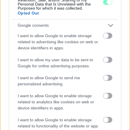
Personal Data that Is Unrelated with the
Purposes for which it was collected.
Opted Out
IGAZI RITKASÁG: KILENC NAPPAL KORÁBBAN
Google consents
NYITJÁK MEG A FELÚJÍTÁS ALATT ÁLLÓ HECSEI ÚTI
I want to allow Google to enable storage
FELÜLJÁRÓT
related to advertising like cookies on web or
Hétfőn hajnali négy órától ismét minden közlekedő használhatja
device identifiers in apps.
az átkelőt, az autóbuszok is visszatérnek eredeti útvonalukra.
I want to allow my user data to be sent to
Szólj hozzá!
Google for online advertising purposes.
I want to allow Google to send me
personalized advertising.
I want to allow Google to enable storage
related to analytics like cookies on web or
device identifiers in apps.
I want to allow Google to enable storage
related to functionality of the website or app.