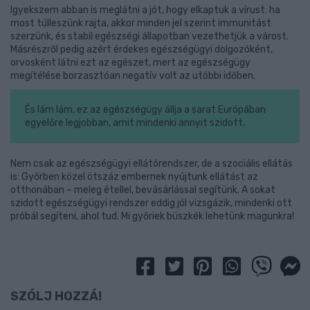
Igyekszem abban is meglátni a jót, hogy elkaptuk a vírust: ha
most túlleszünk rajta, akkor minden jel szerint immunitást
szerzünk, és stabil egészségi állapotban vezethetjük a várost.
Másrészről pedig azért érdekes egészségügyi dolgozóként,
orvosként látni ezt az egészet, mert az egészségügy
megítélése borzasztóan negatív volt az utóbbi időben.
És lám lám, ez az egészségügy állja a sarat Európában
egyelőre legjobban, amit mindenki annyit szidott.
Nem csak az egészségügyi ellátórendszer, de a szociális ellátás
is: Győrben közel ötszáz embernek nyújtunk ellátást az
otthonában – meleg étellel, bevásárlással segítünk. A sokat
szidott egészségügyi rendszer eddig jól vizsgázik, mindenki ott
próbál segíteni, ahol tud. Mi győriek büszkék lehetünk magunkra!
SZÓLJ HOZZÁ!