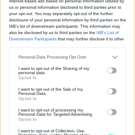
interest-based ads based on personal information utilized by
NEM VÁRT HELYEN IS OKOZHAT PROBLÉMÁKAT AZ
us or personal information disclosed to third parties prior to
EXTRÉM HŐSÉG: A TALAJKÖZELI ÓZON AZ ÚJ
your opt-out. You may separately opt-out of the further
VESZÉLYFORRÁS
disclosure of your personal information by third parties on the
IAB’s list of downstream participants. This information may
A forró, napos időjárás kedvez a talajközeli ózon kialakulásának,
also be disclosed by us to third parties on the
IAB’s List of
amely irritálhatja a légutakat, ronthatja a tüdő működését és
Downstream Participants
that may further disclose it to other
különösen veszélyes lehet a krónikus betegek számára.
third parties.
Szólj hozzá!
Please note that this website/app uses one or more Google
Personal Data Processing Opt Outs
services and may gather and store information including but
not limited to your visit or usage behaviour. You may click to
I want to opt-out of the Sharing of my
personal data.
grant or deny consent to Google and its third-party tags to
Opted In
use your data for below specified purposes in below Google
consent section.
I want to opt-out of the Sale of my
Personal Data.
Opted In
I want to opt-out of processing my
Personal Data for Targeted Advertising.
Opted In
I want to opt-out of Collection, Use,
Retention, Sale, and/or Sharing of my