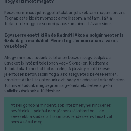
Hogy érzi most magát?
Köszönöm, most jól, reggel általában jól szoktam magam érezni.
Tegnap este kicsit nyomott a mellkasom, a hátam, fájt a
torkom, de reggelre semmi panaszom nincs. Lázam sincs.
Egyszerre esett ki ön és Radnóti Ákos alpolgármester is
fizikailag a munkából. Menni fog távmunkában a város
vezetése?
Ahogy mi most tudunk telefonon beszélni, úgy tudjuk az
ügyeket is intézni telefonon vagy Skype-on. Kiadtam a
feladatokat, mert abból van elég. A járvány miatti kiesés
jelentősen befolyásolni fogja a költségvetési bevételeinket,
emellett át kell tekintenünk azt, hogy az eddigi intézkedéseken
túl mivel tudunk még segíteni a győrieknek, illetve a győri
vállalkozásoknak a túléléshez.
Át kell gondolni mindent, sok intézménynél nincsenek
bevételek – például nem jár senki állatkertbe –, de
kevesebb a kiadás is, hiszen sok rendezvény, fesztivál
nem valósul meg.