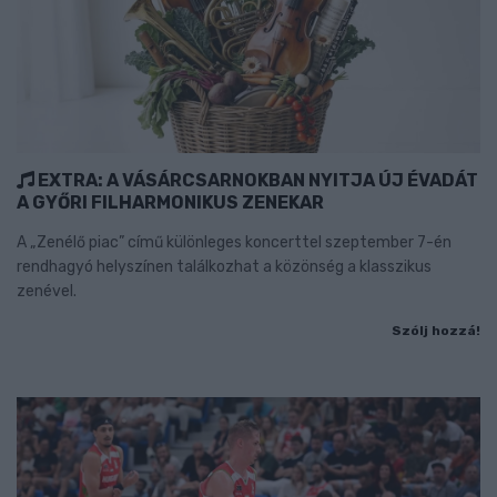
EXTRA: A VÁSÁRCSARNOKBAN NYITJA ÚJ ÉVADÁT
A GYŐRI FILHARMONIKUS ZENEKAR
A „Zenélő piac” című különleges koncerttel szeptember 7-én
rendhagyó helyszínen találkozhat a közönség a klasszikus
zenével.
Szólj hozzá!