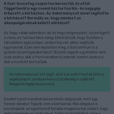
A Győr összefog csoporton keresztül, és attól
függetlenül is egy csomó háztartási kis- és nagygép
érkezett a kórházhoz. Az önkormányzat mivel segítette
a kórházat? Normális az, hogy mindezt az
állampolgároknak kellett elintézni?
Az, hogy valaki adományt ad, és hogy megmozdult, összefogott
a város, ez fantasztikus dolog. Ebből látszik, hogy Győrben a
társadalom egészséges: amikor baj van, akkor segítünk
egymásnak. Ezen nem lepődtem meg, a Szívcentrum is a
győriek összefogásából épült. Büszke vagyok a győriekre: nem
csak azokra, akik a frontvonalban küzdenek, hanem azokra is,
akik a muníciót biztosítják.
Az önkormányzat ott segít, ahol tud, ezért hoztuk létre a
segélyalapot, amelyen keresztül jelenleg is zajlik két
lélegeztetőgép beszerzése.
Emellett profi maszkok beszerzésén dolgozunk, mint egy
tízezer darabot fogunk vinni a kórháznak. Más dolgokat is
koordinálunk: az egyetemről fiatalok megkerestek minket, hogy
fejlesztenének arcvédő plexit, többször kipróbáltuk, mire a