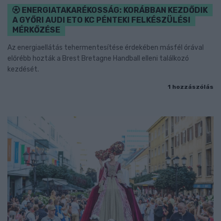
ENERGIATAKARÉKOSSÁG: KORÁBBAN KEZDŐDIK
A GYŐRI AUDI ETO KC PÉNTEKI FELKÉSZÜLÉSI
MÉRKŐZÉSE
Az energiaellátás tehermentesítése érdekében másfél órával
előrébb hozták a Brest Bretagne Handball elleni találkozó
kezdését.
1 hozzászólás