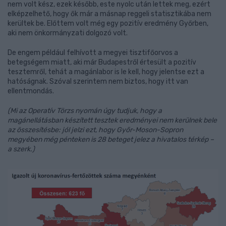
nem volt kész, ezek később, este nyolc után lettek meg, ezért
elképzelhető, hogy ők már a másnap reggeli statisztikába nem
kerültek be. Előttem volt még egy pozitív eredmény Győrben,
aki nem önkormányzati dolgozó volt.
De engem például felhívott a megyei tisztifőorvos a
betegségem miatt, aki már Budapestről értesült a pozitív
tesztemről, tehát a magánlabor is le kell, hogy jelentse ezt a
hatóságnak. Szóval szerintem nem biztos, hogy itt van
ellentmondás.
(Mi az Operatív Törzs nyomán úgy tudjuk, hogy a
magánellátásban készített tesztek eredményei nem kerülnek bele
az összesítésbe: jól jelzi ezt, hogy Győr-Moson-Sopron
megyében még pénteken is 28 beteget jelez a hivatalos térkép –
a szerk.)