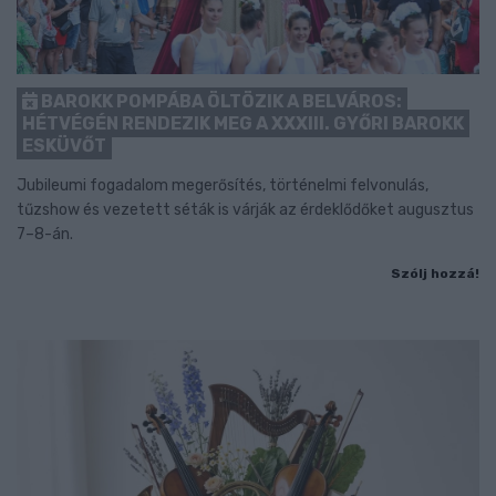
BAROKK POMPÁBA ÖLTÖZIK A BELVÁROS:
HÉTVÉGÉN RENDEZIK MEG A XXXIII. GYŐRI BAROKK
ESKÜVŐT
Jubileumi fogadalom megerősítés, történelmi felvonulás,
tűzshow és vezetett séták is várják az érdeklődőket augusztus
7–8-án.
Szólj hozzá!