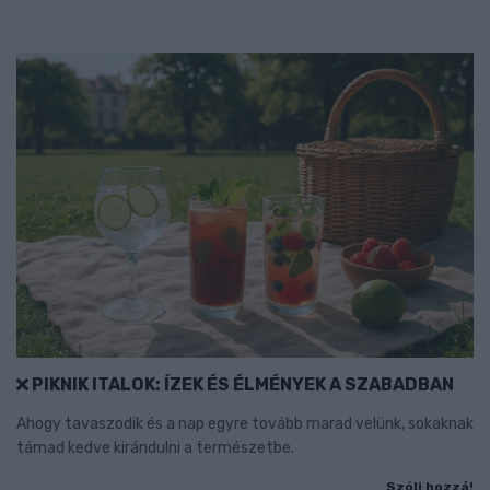
PIKNIK ITALOK: ÍZEK ÉS ÉLMÉNYEK A SZABADBAN
Ahogy tavaszodik és a nap egyre tovább marad velünk, sokaknak
támad kedve kirándulni a természetbe.
Szólj hozzá!