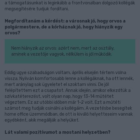
a támogatásunkat is leginkább a frontvonalban dolgozó kollégák
megsegítésére tudjuk fordítani.
Megfordítanám a kérdést: a városnak jó, hogy orvos a
polgármestere, de a kórháznak jó, hogy hiányzik egy
orvos?
Nem hiányzik az orvos: azért nem, mert az osztály,
aminek a vezetője vagyok, nélkülem is jól működik.
Eddig ugye szabadságon voltam, április elsején tértem volna
vissza. Nyilván komfortosabb lenne a kollégáknak, ha ott lennék,
mert aránylag sok ügyeletet el szoktam vinni. De jól
felépítettem ezt a csapatot. Annak idején, amikor elkezdtük a
szívkatéterezést, volt olyan nap, hogy 13-14 műtétet
végeztem. Ez az utóbbi időben már 1-2 volt. Ezt a műtéti
számot meg tudják csinálni a kollégáim. A vezetésbe besegítek
home office üzemmódban, de ott is kiváló helyetteseim vannak
egyébként, akik megállják a helyüket.
Lát valami pozitívumot a mostani helyzetben?