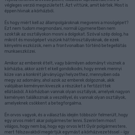
végleges verzió megszületett. Azt vittünk, amit kértek. Most is
éppen hívnak a kórházból.
És hogy miért kell az állampolgároknak megvenni a mosógépet?
Ezt nem tudom megmondani, normál ügymenetben nem
szokták az osztályokon mosni a dolgokat. Szóval szép dolog, ha
mikrót és mosógépet viszünk háttérosztályoknak, de ezek
kényelmi eszközök, nem a frontvonalban történő betegellátás
munkaeszközei.
Amikor az emberek ételt, vagy bármilyen adományt visznek a
kórházba, akkor azért el kell gondolkodni, hogy ennek mennyi
köze van a konkrét járványügyi helyzethez, mennyiben oda
megy az adomány, ahol azok az emberek dolgoznak, akik
valójában keményen kiveszik a részüket a fertőzöttek
ellátásból. A kórházban vannak olyan osztályok, amelyek nagyon
keményen találkoznak a veszéllyel, és vannak olyan osztályok,
amelyeknek csökkent a betegforgalma.
Én orvos vagyok, és a választás idején többször felmerült, hogy
egy orvos miért akar polgármester lenni. Szerintem most
világos, hogy nem baj, hogy egy orvos lett Győr polgármestere,
mert félszavakból megértjük egymást a kórházvezetéssel – így