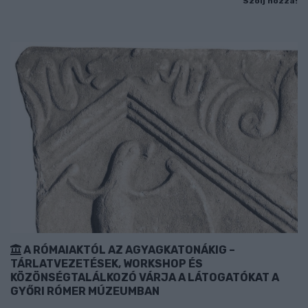
Szólj hozzá!
A RÓMAIAKTÓL AZ AGYAGKATONÁKIG –
TÁRLATVEZETÉSEK, WORKSHOP ÉS
KÖZÖNSÉGTALÁLKOZÓ VÁRJA A LÁTOGATÓKAT A
GYŐRI RÓMER MÚZEUMBAN