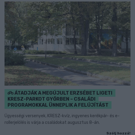
ÁTADJÁK A MEGÚJULT ERZSÉBET LIGETI
KRESZ-PARKOT GYŐRBEN – CSALÁDI
PROGRAMOKKAL ÜNNEPLIK A FELÚJÍTÁST
Ügyességi versenyek, KRESZ-kvíz, ingyenes kerékpár- és e-
rollerjelölés is várja a családokat augusztus 8-án.
Szólj hozzá!