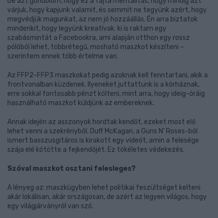
De azt gondolom, hogy ez a fajta mentalitás, hogy mindig azt
várjuk, hogy kapjunk valamit, és semmit ne tegyünk azért, hogy
megvédjük magunkat, az nem jó hozzáállás. Én arra biztatok
mindenkit, hogy legyünk kreatívak: ki is raktam egy
szabásmintát a Facebookra, ami alapján otthon egy rossz
pólóból lehet, többrétegű, mosható maszkot készíteni –
szerintem ennek több értelme van.
Az FFP2-FFP3 maszkokat pedig azoknak kell fenntartani, akik a
frontvonalban küzdenek. Ilyeneket juttattunk is a kórháznak,
erre sokkal fontosabb pénzt költeni, mint arra, hogy ideig-óráig
használható maszkot küldjünk az embereknek.
Annak idején az asszonyok hordtak kendőt, ezeket most elő
lehet venni a szekrényből. Duff McKagan, a Guns N' Roses-ból
ismert basszusgitáros is kirakott egy videót, amin a felesége
szája elé kötötte a fejkendőjét. Ez tökéletes védekezés.
Szóval maszkot osztani felesleges?
A lényeg az: maszkügyben lehet politikai feszültséget kelteni
akár lokálisan, akár országosan, de azért az legyen világos, hogy
egy világjárványról van szó.