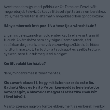
Azért mondom így, mert például az Öt Templom Fesztivált
megpróbáljuk televíziós közvetítéssel eljuttatni az emberekhez.
Itt is, más területen is alternatív megoldásokban gondolkozunk.
Hány embernek lett pozitív a tesztje a városházán?
Engem is beleszámolva nyolc ember kapta el a vírust, amiről
tudunk. A városháza nem egy tágas üzemcsarnok, zárt
irodákban dolgozunk, amelyek viszonylag szűkösek, és hiába
hordtunk maszkot, tartottuk a távolságot és szellőztettünk
gyakran, nem tudtuk megúszni a dolgot.
Került valaki kórházba?
Nem, mindenki más is tünetmentes.
Kis zavart okozott, hogy miközben szerda este ön,
Radnóti Ákos és Hajtó Péter képviselő is bejelentette
betegségét, a hivatalos megyei statisztika csak két
fővel bővült.
A sajtó szerepe nagyon fontos ebben, mert az emberek ilyenkor