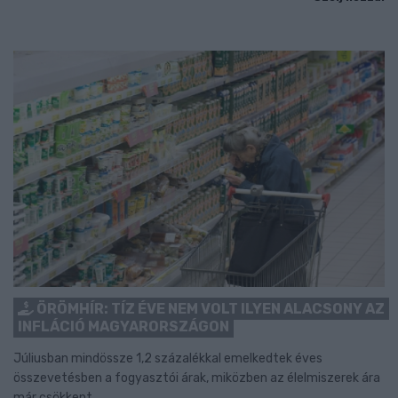
ÖRÖMHÍR: TÍZ ÉVE NEM VOLT ILYEN ALACSONY AZ
INFLÁCIÓ MAGYARORSZÁGON
Júliusban mindössze 1,2 százalékkal emelkedtek éves
összevetésben a fogyasztói árak, miközben az élelmiszerek ára
már csökkent.