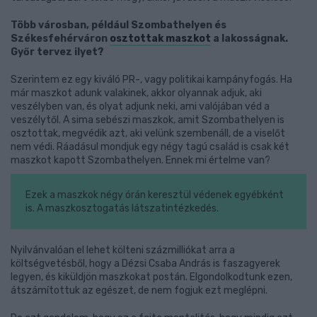
Több városban, például Szombathelyen és
Székesfehérváron
osztottak maszkot
a lakosságnak.
Győr tervez ilyet?
Szerintem ez egy kiváló PR-, vagy politikai kampányfogás. Ha
már maszkot adunk valakinek, akkor olyannak adjuk, aki
veszélyben van, és olyat adjunk neki, ami valójában véd a
veszélytől. A sima sebészi maszkok, amit Szombathelyen is
osztottak, megvédik azt, aki velünk szembenáll, de a viselőt
nem védi. Ráadásul mondjuk egy négy tagú család is csak két
maszkot kapott Szombathelyen. Ennek mi értelme van?
Ezek a maszkok négy órán keresztül védenek egyébként
is. A maszkosztogatás látszatintézkedés.
Nyilvánvalóan el lehet költeni százmilliókat arra a
költségvetésből, hogy a Dézsi Csaba András is faszagyerek
legyen, és kiküldjön maszkokat postán. Elgondolkodtunk ezen,
átszámítottuk az egészet, de nem fogjuk ezt meglépni.