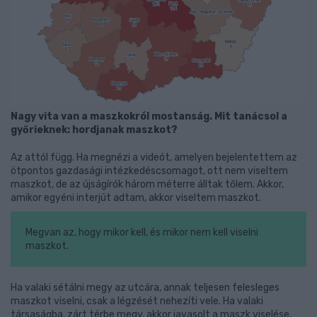
Nagy vita van a maszkokról mostanság. Mit tanácsol a
győrieknek: hordjanak maszkot?
Az attól függ. Ha megnézi a videót, amelyen bejelentettem az
ötpontos gazdasági intézkedéscsomagot, ott nem viseltem
maszkot, de az újságírók három méterre álltak tőlem. Akkor,
amikor egyéni interjút adtam, akkor viseltem maszkot.
Megvan az, hogy mikor kell, és mikor nem kell viselni
maszkot.
Ha valaki sétálni megy az utcára, annak teljesen felesleges
maszkot viselni, csak a légzését nehezíti vele. Ha valaki
társaságba, zárt térbe megy, akkor javasolt a maszk viselése.