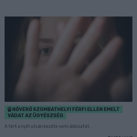
NŐVERŐ SZOMBATHELYI FÉRFI ELLEN EMELT
VÁDAT AZ ÜGYÉSZSÉG
A férfi a nyílt utcán kezdte verni áldozatát.