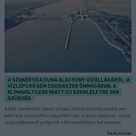
SZAKÉRTŐ A DUNA ALACSONY VÍZÁLLÁSÁRÓL: A
VÍZLÉPCSŐ SEM CSODASZER ÖNMAGÁBAN, A
KLÍMAVÁLTOZÁS MIATT ÚJ SZEMLÉLETRE VAN
SZÜKSÉG
A BME vízmérnöke szerint a Paksi Atomerőmű helyzetére sem
jelentene automatikus megoldást egy új dunai vízlépcső - a jövő
vízgazdálkodását pedig már a klímamodellekre kell alapozni.
Szólj hozzá!