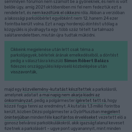
semmilyen fórumon nem számolt be a győrieknek, és nem is volt
belőle ügy, amíg 2021 októberében mi fel nem fedeztük ezt a
rendeletet, és
nem kezdtünk el
cikkezni
róla. Abban a verzióban
a lakossági parkolóbérlet egyébként nem 12, hanem 24 ezer
forintba került volna. Ezt a nagy horderejű döntést utólag a
közgyűlés is jóváhagyta egy több száz tételt tartalmazó
salátarendeletben, miután újra tudtak működni.
Cikkeink megjelenése után lett csak téma a
parkolójegyek, bérletek árának emelkedéséből, a döntést
pedig a választásra készülő
Simon Róbert Balázs
fideszes országgyülési képviselő közbelépése után
visszavonták
,
majd egy
közvélemény-kutatást készítettek
a parkolásról,
amelynek adatait
a mai napig nem akarja kiadni az
önkormányzat
, pedig a polgármester
ígéretet tett rá
, hogy
közzé fogja tenni az eredményt. A kutatás 1,3 millió forintba
került, közben Dézsi polgármester a GyőrPluszban
megjelent
öninterjúiban
mindenféle
kacifántos érveléseket
vezetett elő a
gonosz belvárosi parkolókulákokról, akik igazságtalanul keveset
fizetnek a parkolásért – ugye pont ugyanannyit, mint minden