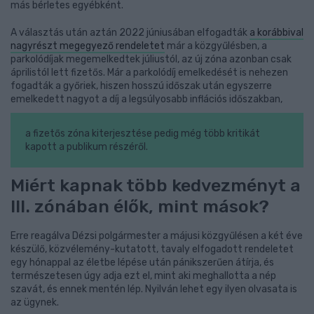
más bérletes egyébként.
A választás után aztán 2022 júniusában elfogadták
a korábbival
nagyrészt megegyező rendeletet
már a közgyűlésben, a
parkolódíjak megemelkedtek júliustól, az új zóna azonban csak
áprilistól lett fizetős. Már a parkolódíj emelkedését is nehezen
fogadták a győriek, hiszen hosszú időszak után egyszerre
emelkedett nagyot a díj a legsúlyosabb inflációs időszakban,
a fizetős zóna kiterjesztése pedig még több kritikát
kapott a publikum részéről.
Miért kapnak több kedvezményt a
III. zónában élők, mint mások?
Erre reagálva Dézsi polgármester a májusi közgyűlésen a két éve
készülő, közvélemény-kutatott, tavaly elfogadott rendeletet
egy hónappal az életbe lépése után pánikszerűen átírja, és
természetesen úgy adja ezt el, mint aki meghallotta a nép
szavát, és ennek mentén lép. Nyilván lehet egy ilyen olvasata is
az ügynek.