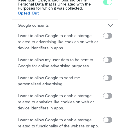
Personal Data that Is Unrelated with the
Purposes for which it was collected.
ÖRÖMHÍR: TÍZ ÉVE NEM VOLT ILYEN ALACSONY AZ
Opted Out
INFLÁCIÓ MAGYARORSZÁGON
Google consents
Júliusban mindössze 1,2 százalékkal emelkedtek éves
összevetésben a fogyasztói árak, miközben az élelmiszerek ára
I want to allow Google to enable storage
már csökkent.
related to advertising like cookies on web or
device identifiers in apps.
Szólj hozzá!
I want to allow my user data to be sent to
Google for online advertising purposes.
I want to allow Google to send me
personalized advertising.
I want to allow Google to enable storage
related to analytics like cookies on web or
device identifiers in apps.
I want to allow Google to enable storage
related to functionality of the website or app.