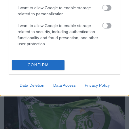
I want to allow Google to enable storage
related to personalization.
A BAROKK ÖSSZES ÁRNYALATA ÉS MÉG EGY SOR
I want to allow Google to enable storage
KIVÁLÓ PROGRAM VÁR MINDENKIT EZEN A HÉTVÉGÉN
related to security, including authentication
GYŐRBEN
functionality and fraud prevention, and other
user protection.
Középpontban a hagyományőrzés, de lesz Pogány Induló és
Majka koncert, jóga szeánsz, “borhajózás” és egy csomó minden
más.
CONFIRM
Szólj hozzá!
Data Deletion
Data Access
Privacy Policy