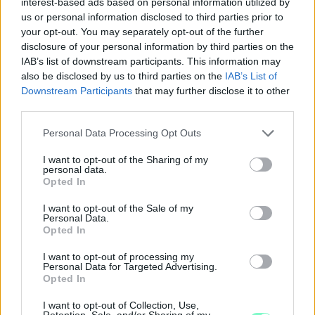
interest-based ads based on personal information utilized by
us or personal information disclosed to third parties prior to
PIKNIK ITALOK: ÍZEK ÉS ÉLMÉNYEK A SZABADBAN
your opt-out. You may separately opt-out of the further
disclosure of your personal information by third parties on the
Ahogy tavaszodik és a nap egyre tovább marad velünk, sokaknak
IAB’s list of downstream participants. This information may
támad kedve kirándulni a természetbe.
also be disclosed by us to third parties on the
IAB’s List of
Downstream Participants
that may further disclose it to other
Szólj hozzá!
third parties.
Please note that this website/app uses one or more Google
Personal Data Processing Opt Outs
services and may gather and store information including but
not limited to your visit or usage behaviour. You may click to
I want to opt-out of the Sharing of my
personal data.
grant or deny consent to Google and its third-party tags to
Opted In
use your data for below specified purposes in below Google
consent section.
I want to opt-out of the Sale of my
Personal Data.
Opted In
I want to opt-out of processing my
Personal Data for Targeted Advertising.
Opted In
I want to opt-out of Collection, Use,
Retention, Sale, and/or Sharing of my