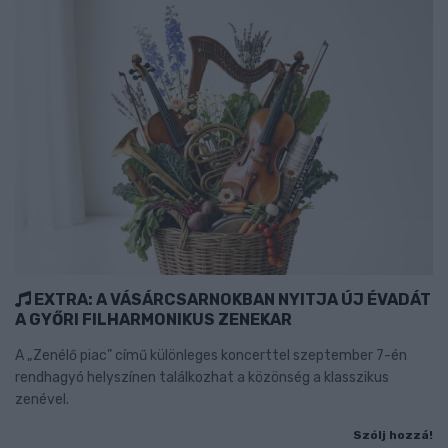
EXTRA: A VÁSÁRCSARNOKBAN NYITJA ÚJ ÉVADÁT
A GYŐRI FILHARMONIKUS ZENEKAR
A „Zenélő piac” című különleges koncerttel szeptember 7-én
rendhagyó helyszínen találkozhat a közönség a klasszikus
zenével.
Szólj hozzá!