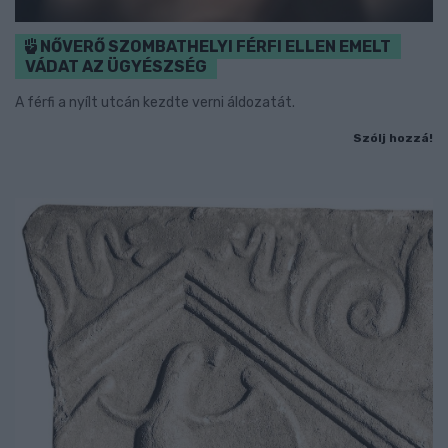
NŐVERŐ SZOMBATHELYI FÉRFI ELLEN EMELT
VÁDAT AZ ÜGYÉSZSÉG
A férfi a nyílt utcán kezdte verni áldozatát.
Szólj hozzá!