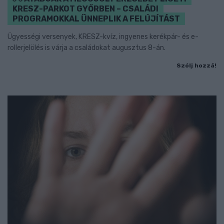
KRESZ-PARKOT GYŐRBEN – CSALÁDI
PROGRAMOKKAL ÜNNEPLIK A FELÚJÍTÁST
Ügyességi versenyek, KRESZ-kvíz, ingyenes kerékpár- és e-
rollerjelölés is várja a családokat augusztus 8-án.
Szólj hozzá!