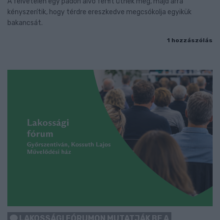
A felvételen egy padon alvó férfit ütnek meg, majd arra
kényszerítik, hogy térdre ereszkedve megcsókolja egyikük
bakancsát.
1 hozzászólás
LAKOSSÁGI FÓRUMON MUTATJÁK BE A