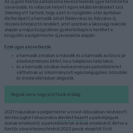
Az új győri fizetős parkolózóna bevezetésének ügye hétről hétre
zavarosabb, és válaszok helyett egyre inkább kérdéseket szül.
Jelenleg ott tartunk, hogy a két év nyüglődés után áprilisban
életbe lépett a harmadik zónát Nádorváros és Adyváros új
részeire kiterjesztő rendelet, amit azonban a lakossági reakciók
alapján a május közgyűlésen gyakorlatilag ki is herélhet a
közgyűlés a polgármester új javasalatai alapján.
Ezek ugye a következők
:
a harmadik zónában a második és a harmadik autóra is jár
a kedvezményes bérlet, ha a tulajdonos helyi lakos;
és a harmadik zónában kedvezményes parkolóbérletet
válthatnak az önkormányzati egészségügyben, bölcsődei
és óvodai ellátásban dolgozók.
Vegyük sorra, hogy jutottunk el idáig.
2021 májusában a polgármester a covid-időszakban ráruházott
döntési jogkört kihasználva
döntést hozott
a parkolójegyek
árának emeléséről, a parkolóbérletek árának emeléséről, illetve a
fizetős zóna kiterjesztéséről 2022 január elsejétől. Erről