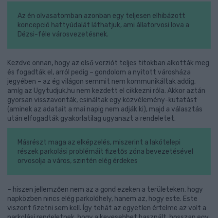
Az én olvasatomban azonban egy teljesen elhibázott
koncepció hattyúdalát láthatjuk, ami állatorvosi lova a
Dézsi-féle városvezetésnek.
Kezdve onnan, hogy az első verziót teljes titokban alkották meg
és fogadták el, arról pedig – gondolom a nyitott városháza
jegyében – az ég világon semmit nem kommunikáltak addig,
amíg az Ugytudjuk.hu nem kezdett el cikkezni róla. Akkor aztán
gyorsan visszavonták, csináltak egy közvélemény-kutatást
(aminek az adatait a mai napig nem adják ki), majd a választás
után elfogadták gyakorlatilag ugyanazt a rendeletet.
Másrészt maga az elképzelés, miszerint a lakótelepi
részek parkolási problémáit fizetős zóna bevezetésével
orvosolja a város, szintén elég érdekes
– hiszen jellemzően nem az a gond ezeken a területeken, hogy
napközben nincs elég parkolóhely, hanem az, hogy este. Este
viszont fizetni sem kell. Így tehát az egyetlen értelme az volt a
parkolási rendeletnek, hogy a kevesebbet használt, hosszan egy