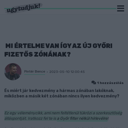
MI ÉRTELME VAN ÍGY AZ ÚJ GYŐRI
FIZETŐS ZÓNÁNAK?
Pintér Bence
2023-05-10 12:00:45
1 hozzászólás
És miért jár kedvezmény a hármas zónában lakóknak,
miközben a másik két zónában nincs ilyen kedvezmény?
Ez egy véleménycikk, ami nem feltétlenül tükrözi a szerkesztőség
álláspontját. Iratkozz fel te is
a Győr filter nélkül hírlevélre
!