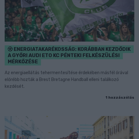
ENERGIATAKARÉKOSSÁG: KORÁBBAN KEZDŐDIK
A GYŐRI AUDI ETO KC PÉNTEKI FELKÉSZÜLÉSI
MÉRKŐZÉSE
Az energiaellátás tehermentesítése érdekében másfél órával
előrébb hozták a Brest Bretagne Handball elleni találkozó
kezdését.
1 hozzászólás