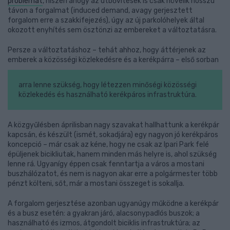
problémát
, hiszen ahogy az útbővítések is csak növelik hosszú
távon a forgalmat (induced demand, avagy gerjesztett
forgalom erre a szakkifejezés), úgy az új parkolóhelyek által
okozott enyhítés sem ösztönzi az embereket a változtatásra.
Persze a változtatáshoz – tehát ahhoz, hogy áttérjenek az
emberek a közösségi közlekedésre és a kerékpárra – első sorban
arra lenne szükség, hogy létezzen minőségi közösségi
közlekedés és használható kerékpáros infrastruktúra.
A közgyűlésben áprilisban nagy szavakat hallhattunk a kerékpár
kapcsán, és készült (ismét, sokadjára) egy nagyon jó kerékpáros
koncepció – már csak az kéne, hogy ne csak az Ipari Park felé
épüljenek bicikliutak, hanem minden más helyre is, ahol szükség
lenne rá. Ugyanígy éppen csak fenntartja a város a mostani
buszhálózatot, és nem is nagyon akar erre a polgármester több
pénzt költeni, sőt, már a mostani összeget is sokallja.
A forgalom gerjesztése azonban ugyanúgy működne a kerékpár
és a busz esetén: a gyakran járó, alacsonypadlós buszok; a
használható és izmos, átgondolt biciklis infrastruktúra; az