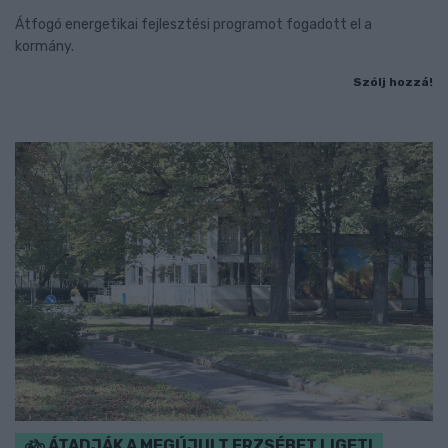
Átfogó energetikai fejlesztési programot fogadott el a
kormány.
Szólj hozzá!
ÁTADJÁK A MEGÚJULT ERZSÉBET LIGETI