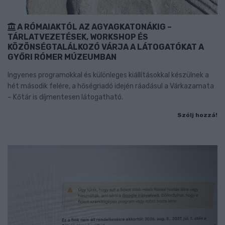
A RÓMAIAKTÓL AZ AGYAGKATONÁKIG –
TÁRLATVEZETÉSEK, WORKSHOP ÉS
KÖZÖNSÉGTALÁLKOZÓ VÁRJA A LÁTOGATÓKAT A
GYŐRI RÓMER MÚZEUMBAN
Ingyenes programokkal és különleges kiállításokkal készülnek a
hét második felére, a hőségriadó idején ráadásul a Várkazamata
– Kőtár is díjmentesen látogatható.
Szólj hozzá!