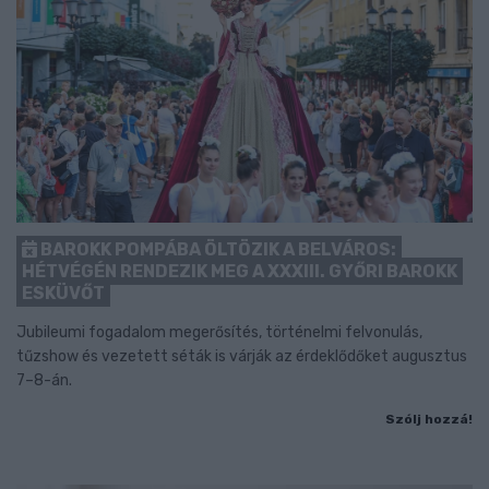
BAROKK POMPÁBA ÖLTÖZIK A BELVÁROS:
HÉTVÉGÉN RENDEZIK MEG A XXXIII. GYŐRI BAROKK
ESKÜVŐT
Jubileumi fogadalom megerősítés, történelmi felvonulás,
tűzshow és vezetett séták is várják az érdeklődőket augusztus
7–8-án.
Szólj hozzá!