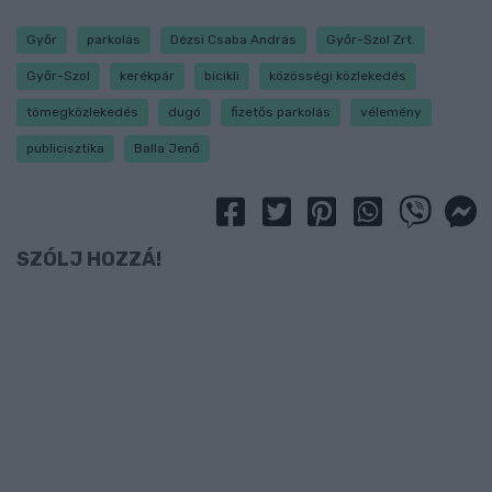
Győr
parkolás
Dézsi Csaba András
Győr-Szol Zrt.
Győr-Szol
kerékpár
bicikli
közösségi közlekedés
tömegközlekedés
dugó
fizetős parkolás
vélemény
publicisztika
Balla Jenő
SZÓLJ HOZZÁ!