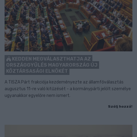
KEDDEN MEGVÁLASZTHATJA AZ
ORSZÁGGYŰLÉS MAGYARORSZÁG ÚJ
KÖZTÁRSASÁGI ELNÖKÉT
A TISZA Párt frakciója kezdeményezte az államfőválasztás
augusztus 11-re való kitűzését - a kormánypárti jelölt személye
ugyanakkor egyelőre nem ismert.
Szólj hozzá!