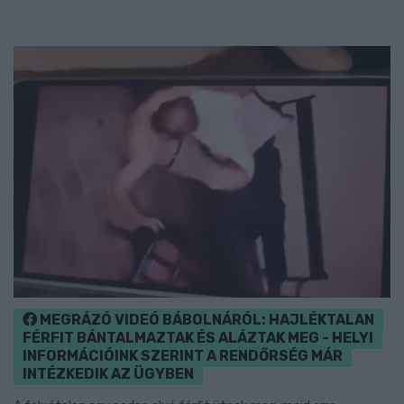
MEGRÁZÓ VIDEÓ BÁBOLNÁRÓL: HAJLÉKTALAN
FÉRFIT BÁNTALMAZTAK ÉS ALÁZTAK MEG - HELYI
INFORMÁCIÓINK SZERINT A RENDŐRSÉG MÁR
INTÉZKEDIK AZ ÜGYBEN