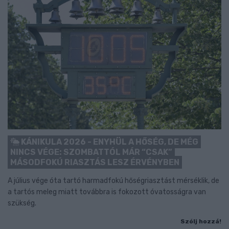
KÁNIKULA 2026 - ENYHÜL A HŐSÉG, DE MÉG
NINCS VÉGE: SZOMBATTÓL MÁR “CSAK”
MÁSODFOKÚ RIASZTÁS LESZ ÉRVÉNYBEN
A július vége óta tartó harmadfokú hőségriasztást mérséklik, de
a tartós meleg miatt továbbra is fokozott óvatosságra van
szükség.
Szólj hozzá!