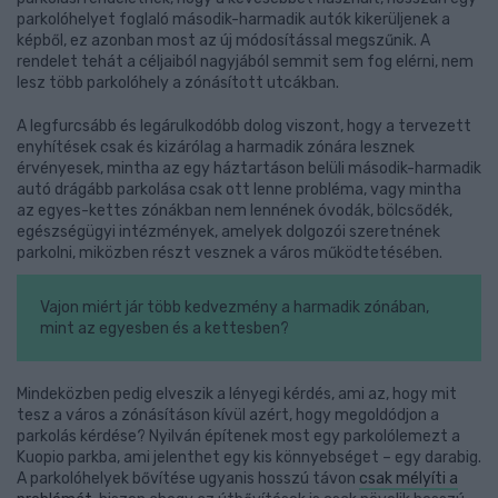
parkolóhelyet foglaló második-harmadik autók kikerüljenek a
képből, ez azonban most az új módosítással megszűnik. A
rendelet tehát a céljaiból nagyjából semmit sem fog elérni, nem
lesz több parkolóhely a zónásított utcákban.
A legfurcsább és legárulkodóbb dolog viszont, hogy a tervezett
enyhítések csak és kizárólag a harmadik zónára lesznek
érvényesek, mintha az egy háztartáson belüli második-harmadik
autó drágább parkolása csak ott lenne probléma, vagy mintha
az egyes-kettes zónákban nem lennének óvodák, bölcsődék,
egészségügyi intézmények, amelyek dolgozói szeretnének
parkolni, miközben részt vesznek a város működtetésében.
Vajon miért jár több kedvezmény a harmadik zónában,
mint az egyesben és a kettesben?
Mindeközben pedig elveszik a lényegi kérdés, ami az, hogy mit
tesz a város a zónásításon kívül azért, hogy megoldódjon a
parkolás kérdése? Nyilván építenek most egy parkolólemezt a
Kuopio parkba, ami jelenthet egy kis könnyebséget – egy darabig.
A parkolóhelyek bővítése ugyanis hosszú távon
csak mélyíti a