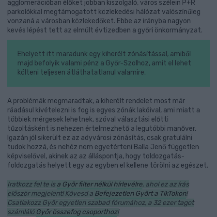
agglomerációban élőket jobban kiszolgáló, város szélein P+R
parkolókkal megtámogatott közlekedési hálózat valószínűleg
vonzaná a városban közlekedőket. Ebbe az irányba nagyon
kevés lépést tett az elmúlt évtizedben a győri önkormányzat.
Ehelyett itt maradunk egy kiherélt zónásítással, amiből
majd befolyik valami pénz a Győr-Szolhoz, amit el lehet
költeni teljesen átláthatatlanul valamire.
A problémák megmaradtak, a kiherélt rendelet most már
ráadásul kivételezni is fog is egyes zónák lakóival, ami miatt a
többiek mérgesek lehetnek, szóval választási előtti
tűzoltásként is nehezen értelmezhető a legutóbbi manőver.
Igazán jól sikerült ez az adyvárosi zónásítás, csak gratulálni
tudok hozzá, és nehéz nem egyetérteni Balla Jenő független
képviselővel, akinek az az álláspontja, hogy toldozgatás-
foldozgatás helyett egy az egyben el kellene törölni az egészet.
Iratkozz fel te is
a Győr filter nélkül hírlevélre
, ahol ez az írás
először megjelent! Kövesd a
Befejezetlen Győrt a TikTokon
!
Csatlakozz Győr egyetlen szabad fórumához, a 32 ezer tagot
számláló
Győr összefog csoporthoz
!