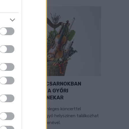
EXTRA: A VÁSÁRCSARNOKBAN
YITJA ÚJ ÉVADÁT A GYŐRI
ILHARMONIKUS ZENEKAR
 „Zenélő piac” című különleges koncerttel
zeptember 7-én rendhagyó helyszínen találkozhat
 közönség a klasszikus zenével.