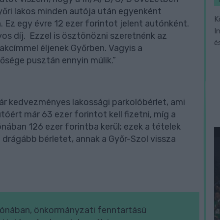
yőri lakos minden autója után egyenként
K
. Ez egy évre 12 ezer forintot jelent autónként.
I
os díj. Ezzel is ösztönözni szeretnénk az
é
akcímmel éljenek Győrben. Vagyis a
sége pusztán ennyin múlik.”
jár kedvezményes lakossági parkolóbérlet, ami
óért már 63 ezer forintot kell fizetni, míg a
zónában 126 ezer forintba kerül; ezek a tételek
drágább bérletet, annak a Győr-Szol vissza
 zónában, önkormányzati fenntartású