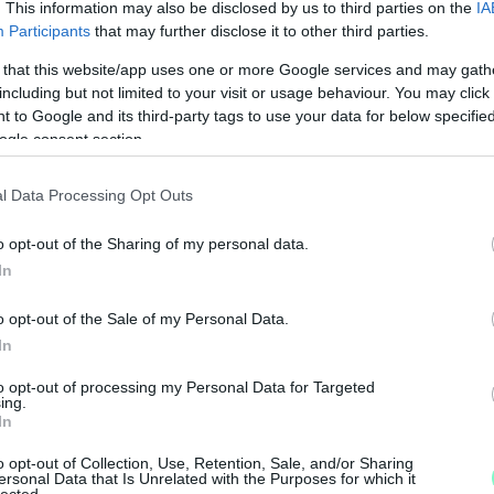
. This information may also be disclosed by us to third parties on the
IA
ből, ezen a ponton a GyőrPlusz cikke pontatlan
Participants
that may further disclose it to other third parties.
, tanítóknak is járhat a bérlet – ez azonban nem
 that this website/app uses one or more Google services and may gath
including but not limited to your visit or usage behaviour. You may click 
 to Google and its third-party tags to use your data for below specifi
ogle consent section.
l Data Processing Opt Outs
o opt-out of the Sharing of my personal data.
In
tán került a sor, hogy
o opt-out of the Sale of my Personal Data.
ló
Dézsi Csaba András polgármester 2021-ben
In
J
llegű döntést, de
azt egészen őszig titokban
f
arkolóbérlet nem 12, hanem 24 ezer forintba
to opt-out of processing my Personal Data for Targeted
ing.
é
ma lett a parkolóbérletek árának emelkedéséből,
In
on Róbert Balázs
fideszes országgyülési
o opt-out of Collection, Use, Retention, Sale, and/or Sharing
, majd egy
közvélemény-kutatást készítettek
a
ersonal Data that Is Unrelated with the Purposes for which it
lected.