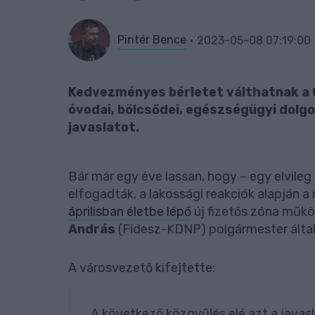
Pintér Bence
2023-05-08 07:19:00
Kedvezményes bérletet válthatnak a G
óvodai, bölcsődei, egészségügyi dolgo
javaslatot.
Bár már egy éve lassan, hogy – egy elvileg
elfogadták, a lakossági reakciók alapján a
áprilisban életbe lépő
új fizetős zóna műkö
András
(Fidesz-KDNP) polgármester álta
A városvezető kifejtette:
„A következő közgyűlés elé azt a java