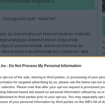
i intézményben dolgozók is.
 „Szívügyünk Győr”–bérletet:
lható, az önkormányzat fenntartásában működő
 egészségügyi alapellátásban dolgoznak.
A
dolgozó asszisztensek, adminisztrátorok és
m
lletve azok is kiválthatják ezt a bérletet, akik
H
i, nevelési, gyermekvédelmi, gyermekjóléti
 amennyiben állandó győri lakhellyel
.hu -
Do Not Process My Personal Information
to opt-out of the sale, sharing to third parties, or processing of your per
formation for targeted advertising by us, please use the below opt-out s
r selection. Please note that after your opt-out request is processed y
tól számított 200 méteren belül ugyancsak havi
eing interest-based ads based on personal information utilized by us or
on.
disclosed to third parties prior to your opt-out. You may separately opt-
losure of your personal information by third parties on the IAB’s list of