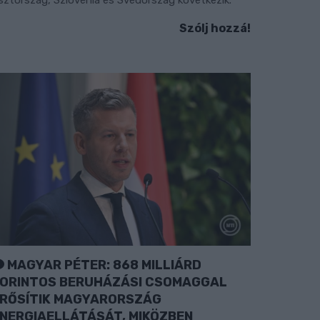
sztország, Szlovénia és Svédország következik.
Szólj hozzá!
MAGYAR PÉTER: 868 MILLIÁRD
ORINTOS BERUHÁZÁSI CSOMAGGAL
RŐSÍTIK MAGYARORSZÁG
NERGIAELLÁTÁSÁT, MIKÖZBEN