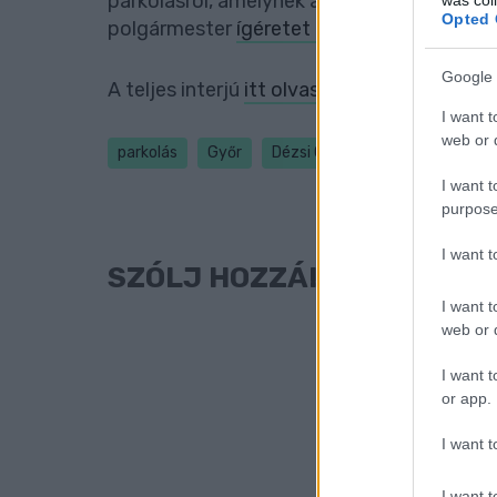
parkolásról, amelynek adatait
a mai napig 
Opted 
polgármester
ígéretet tett rá
, hogy közzé
Google 
A teljes interjú
itt olvasható
.
I want t
web or d
parkolás
Győr
Dézsi Csaba András
fizetős
I want t
purpose
I want 
SZÓLJ HOZZÁ!
I want t
web or d
I want t
or app.
I want t
I want t