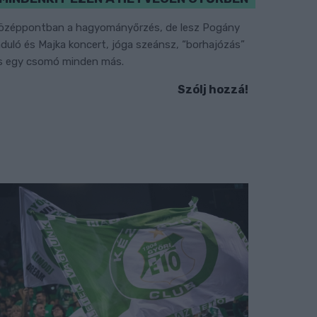
özéppontban a hagyományőrzés, de lesz Pogány
nduló és Majka koncert, jóga szeánsz, “borhajózás”
s egy csomó minden más.
Szólj hozzá!