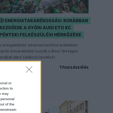
ENERGIATAKARÉKOSSÁG: KORÁBBAN
KEZDŐDIK A GYŐRI AUDI ETO KC
PÉNTEKI FELKÉSZÜLÉSI MÉRKŐZÉSE
z energiaellátás tehermentesítése érdekében
ásfél órával előrébb hozták a Brest Bretagne
andball elleni találkozó kezdését.
1 hozzászólás
sonal or
ection to
ou may
 personal
out of the
 downstream