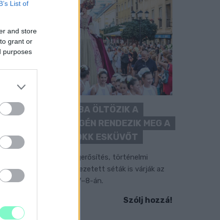
B’s List of
er and store
to grant or
ed purposes
BAROKK POMPÁBA ÖLTÖZIK A
BELVÁROS: HÉTVÉGÉN RENDEZIK MEG A
XXXIII. GYŐRI BAROKK ESKÜVŐT
ubileumi fogadalom megerősítés, történelmi
elvonulás, tűzshow és vezetett séták is várják az
rdeklődőket augusztus 7–8-án.
Szólj hozzá!