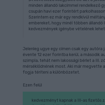
minden állandó lakcímmel rendelkező g
csupán havi ezer forintért parkolhasson
Szerintem ez már egy rendkívül méltány
embereket, hogy minél többen állandó l
kedvezmények igénybe vételének lehető
Jelenleg ugye egy címen csak egy autóra 
évente 12 ezer forintba kerül, a második aut
szimpla, tehát nem lakossági bérlet a III. 
mérséklődnének most. Aki már megvette a 
fogja téríteni a különbözetet.
Ezen felül
kedvezményt kapnak a III-as fizetős