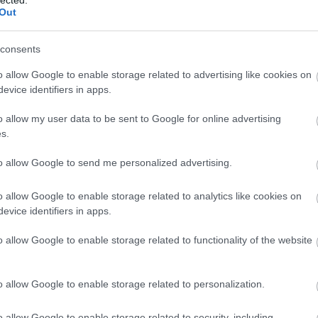
nem akarja kiadni az önkormányzat
, pedig a
Out
 fogja tenni az eredményt.
consents
o allow Google to enable storage related to advertising like cookies on
evice identifiers in apps.
 parkolás
o allow my user data to be sent to Google for online advertising
s.
to allow Google to send me personalized advertising.
o allow Google to enable storage related to analytics like cookies on
evice identifiers in apps.
N
F
o allow Google to enable storage related to functionality of the website
A
o allow Google to enable storage related to personalization.
s
a
o allow Google to enable storage related to security, including