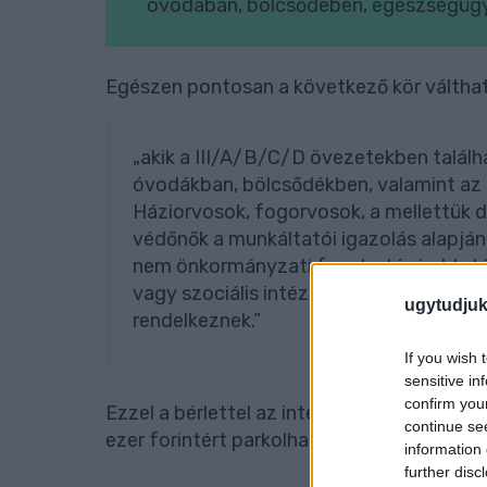
óvodában, bölcsődében, egészségügy
Egészen pontosan a következő kör válthat
„akik a III/A/B/C/D övezetekben talá
óvodákban, bölcsődékben, valamint az
Háziorvosok, fogorvosok, a mellettük 
védőnők a munkáltatói igazolás alapján. I
nem önkormányzati fenntartású oktatás
vagy szociális intézményben dolgoznak,
ugytudjuk
rendelkeznek.”
If you wish 
sensitive in
confirm you
Ezzel a bérlettel az intézmény főbejáratá
continue se
ezer forintért parkolhatnak a munkanapok
information 
further disc