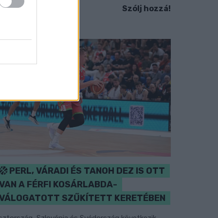
Szólj hozzá!
PERL, VÁRADI ÉS TANOH DEZ IS OTT
VAN A FÉRFI KOSÁRLABDA-
VÁLOGATOTT SZŰKÍTETT KERETÉBEN