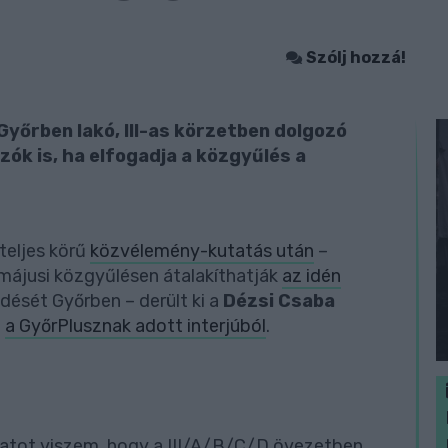
Szólj hozzá!
yőrben lakó, III-as körzetben dolgozó
zók is, ha elfogadja a közgyűlés a
 teljes körű
közvélemény-kutatás után
–
 májusi közgyűlésen átalakíthatják
az idén
dését Győrben – derült ki a
Dézsi Csaba
l
a GyőrPlusznak adott interjúból
.
slatot viszem, hogy a III/A/B/C/D övezetben